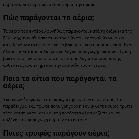
αερίων είναι περίπου είκοσι φορές την ημέρα.
Πώς παράγονται τα αέρια;
Τα άερια του εντέρου συνήθως παράγονται κατά τη διάρκεια της
ζύμωσης των αδιάσπαστων τροφών που καταναλώνουμε και
καταλήγουν στο έντερο από τα βακτήρια που αποικούν εκεί. Ένας
άλλος κοινός και πολυ συχνός λόγος παραγωγής αερίων είναι η
βακτηριακή ανισορροποία στο έντερο λόγω κάποιας ίωσης ή
ασθένειας που επηρέασε την χλωρίδα του εντέρου.
Ποια τα αίτια που παράγονται τα
αέρια;
Υπάρχουν διάφορα αίτια παραγωγής αερίων στο έντερο. Για
παράδειγμα, εαν τρώτε πολυ γρήγορα ή εαν μιλάτε καθώς τρώτε
τότε καταπίνεται και αρκετή ποσότητα αέρα μαζί που αυτό
αυξάνει την παραγωγή αερίων στο έντερο.
Ποιες τροφές παράγουν αέρια;