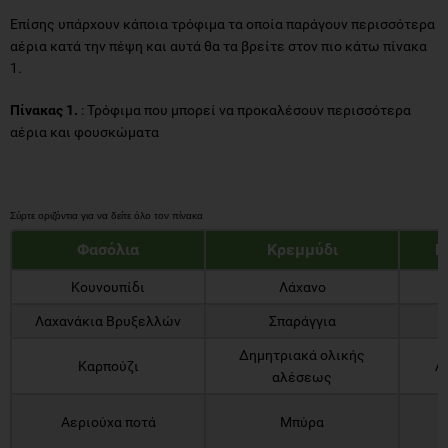
Επίσης υπάρχουν κάποια τρόφιμα τα οποία παράγουν περισσότερα
αέρια κατά την πέψη και αυτά θα τα βρείτε στον πιο κάτω πίνακα
1.
Πίνακας 1.
: Τρόφιμα που μπορεί να προκαλέσουν περισσότερα
αέρια και φουσκώματα
Φασόλια
Κρεμμύδι
Μ
Κουνουπίδι
Λάχανο
Α
Λαχανάκια Βρυξελλών
Σπαράγγια
Δημητριακά ολικής
Καρπούζι
Α
αλέσεως
Π
Αεριούχα ποτά
Μπύρα
κ