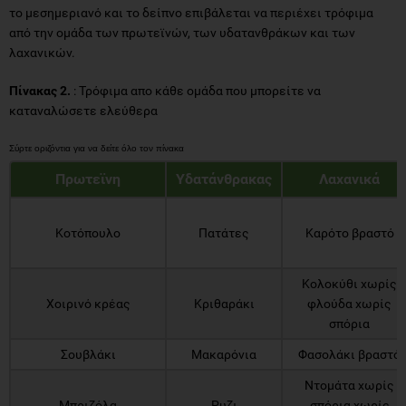
το μεσημεριανό και το δείπνο επιβάλεται να περιέχει τρόφιμα
από την ομάδα των πρωτεϊνών, των υδατανθράκων και των
λαχανικών.
Πίνακας 2.
: Τρόφιμα απο κάθε ομάδα που μπορείτε να
καταναλώσετε ελεύθερα
Πρωτεϊνη
Υδατάνθρακας
Λαχανικά
Κοτόπουλο
Πατάτες
Καρότο βραστό
Κολοκύθι χωρίς
Χοιρινό κρέας
Κριθαράκι
φλούδα χωρίς
σπόρια
Σουβλάκι
Μακαρόνια
Φασολάκι βραστό
Ντομάτα χωρίς
Μπριζόλα
Ρυζι
σπόρια χωρίς