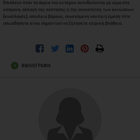
Επιπλέον όταν τα άερια του εντέρου συνοδεύονται με αίμα στα
κόπρανα, αλλαγή της σύστασης ή της συχνότητας των κενώσεων
[εναλλαγές], απώλεια βάρους, συνεχόμενη ναυτία ή έμεση τότε
οπωσδήποτε είναι σημαντικό να ζητήσετε ιατρική βοήθεια.
ΒΙΒΛΙΟΓΡΑΦΙΑ
Iatropedia (2013) «Διαβάστε όλα τα βότανα που κάνουν
καλό στο έντερο» [online] Available at:
https://www.iatropedia.gr/ygeia/diavaste-ola-ta-votana-
pou-kanoun-kalo-sto-entero/32758/
Khatri, M. (2018) «The digestive System and Gas» WebMD.
[online] Available at:
https://www.webmd.com/heartburn-
gerd/gas-causes-treatments#2