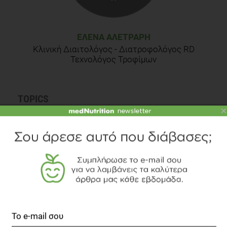
MayoClinic (2018) «Gas and Gas Pain» [online] Available at:
https://www.mayoclinic.org/diseases-conditions/gas-and-
gas-pains/symptoms-causes/syc-20372709
ΈΛΕΝΑ ΑΛΕΤΡΆΡΗ
Κλινική Διαιτολόγος - Διατροφολόγος RD
Τεχνολόγος Τροφίμων
TOPICS
×
ΕΝΤΕΡΟ
ΦΥΤΙΚΕΣ ΙΝΕΣ
ΠΡΩΤΕΪΝΕΣ
ΛΑΧΑΝΙΚΑ
ΦΡΟΥΤΑ
ΔΙΑΒΑΣΤΕ ΑΚΟΜΗ