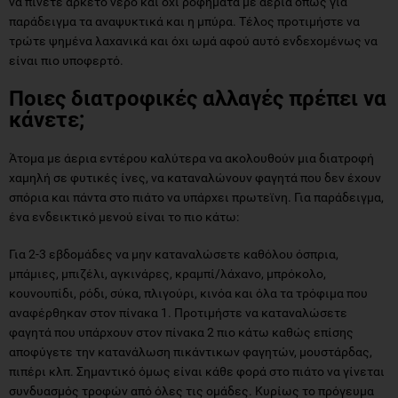
να πίνετε αρκετό νερό και όχι ροφήματα με άερια όπως για
παράδειγμα τα αναψυκτικά και η μπύρα. Τέλος προτιμήστε να
τρώτε ψημένα λαχανικά και όχι ωμά αφού αυτό ενδεχομένως να
είναι πιο υποφερτό.
Ποιες διατροφικές αλλαγές πρέπει να
κάνετε;
Άτομα με άερια εντέρου καλύτερα να ακολουθούν μια διατροφή
χαμηλή σε φυτικές ίνες, να καταναλώνουν φαγητά που δεν έχουν
σπόρια και πάντα στο πιάτο να υπάρχει πρωτεϊνη. Για παράδειγμα,
ένα ενδεικτικό μενού είναι το πιο κάτω:
Για 2-3 εβδομάδες να μην καταναλώσετε καθόλου όσπρια,
μπάμιες, μπιζέλι, αγκινάρες, κραμπί/λάχανο, μπρόκολο,
κουνουπίδι, ρόδι, σύκα, πλιγούρι, κινόα και όλα τα τρόφιμα που
αναφέρθηκαν στον πίνακα 1. Προτιμήστε να καταναλώσετε
φαγητά που υπάρχουν στον πίνακα 2 πιο κάτω καθώς επίσης
αποφύγετε την κατανάλωση πικάντικων φαγητών, μουστάρδας,
πιπέρι κλπ. Σημαντικό όμως είναι κάθε φορά στο πιάτο να γίνεται
συνδυασμός τροφών από όλες τις ομάδες. Κυρίως το πρόγευμα