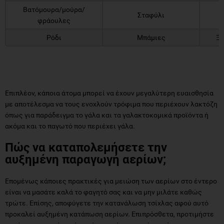
Βατόμουρα/μούρα/
Σταφύλι
φράουλες
Ρόδι
Μπάμιες
Ξη
Επιπλέον, κάποια άτομα μπορεί να έχουν μεγαλύτερη ευαισθησία
με αποτέλεσμα να τους ενοχλούν τρόφιμα που περιέχουν λακτόζη
όπως για παράδειγμα το γάλα και τα γαλακτοκομικά προϊόντα ή
ακόμα και το παγωτό που περιέχει γάλα.
Πώς να καταπολεμήσετε την
αυξημένη παραγωγή αερίων;
Επομένως κάποιες πρακτικές για μειώση των αερίων στο έντερο
είναι να μασάτε καλά το φαγητό σας και να μην μιλάτε καθώς
τρώτε. Επίσης, αποφύγετε την κατανάλωση τσίχλας αφού αυτό
προκαλεί αυξημένη κατάπωση αερίων. Επιπρόσθετα, προτιμήστε