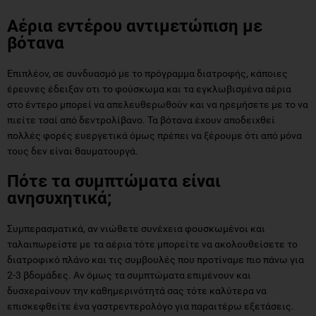
Αέρια εντέρου αντιμετώπιση με
βότανα
Επιπλέον, σε συνδυασμό με το πρόγραμμα διατροφής, κάποιες
έρευνες έδειξαν οτι το φούσκωμα και τα εγκλωβισμένα αέρια
στο έντερο μπορεί να απελευθερωθούν και να ηρεμήσετε με το να
πιείτε τσαί από δεντρολίβανο. Τα βότανα έχουν αποδειχθεί
πολλές φορές ευεργετικά όμως πρέπει να ξέρουμε ότι από μόνα
τους δεν είναι θαυματουργά.
Πότε τα συμπτώματα είναι
ανησυχητικά;
Συμπερασματικά, αν νιώθετε συνέχεια φουσκωμένοι και
ταλαιπωρείστε με τα αέρια τότε μπορείτε να ακολουθείσετε το
διατροφικό πλάνο και τις συμβουλές που προτίναμε πιο πάνω για
2-3 βδομάδες. Aν όμως τα συμπτώματα επιμένουν και
δυσχεραίνουν την καθημερινότητά σας τότε καλύτερα να
επισκεφθείτε ένα γαστρεντερολόγο για παραιτέρω εξετάσεις.