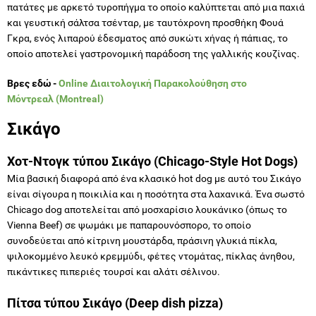
πατάτες με αρκετό τυροπήγμα το οποίο καλύπτεται από μια παχιά
και γευστική σάλτσα τσένταρ, με ταυτόχρονη προσθήκη Φουά
Γκρα, ενός λιπαρού έδεσματος από συκώτι χήνας ή πάπιας, το
οποίο αποτελεί γαστρονομική παράδοση της γαλλικής κουζίνας.
Βρες εδώ -
Online Διαιτολογική Παρακολούθηση στο
Μόντρεαλ (Montreal)
Σικάγο
Χοτ-Ντογκ τύπου Σικάγο (Chicago-Style Hot Dogs)
Μία βασική διαφορά από ένα κλασικό hot dog με αυτό του Σικάγο
είναι σίγουρα η ποικιλία και η ποσότητα στα λαχανικά. Ένα σωστό
Chicago dog αποτελείται από μοσχαρίσιο λουκάνικο (όπως το
Vienna Beef) σε ψωμάκι με παπαρουνόσπορο, το οποίο
συνοδεύεται από κίτρινη μουστάρδα, πράσινη γλυκιά πίκλα,
ψιλοκομμένο λευκό κρεμμύδι, φέτες ντομάτας, πίκλας άνηθου,
πικάντικες πιπεριές τουρσί και αλάτι σέλινου.
Πίτσα τύπου Σικάγο (Deep dish pizza)