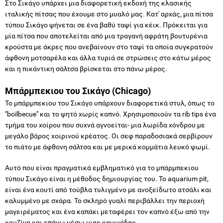
Στο Σικάγο υπάρχει μια διαφορετική εκδοχή της κλασικής
ιταλικής πίτσας που έχουμε στο μυαλό μας. Κατ' αρχάς, μια πίτσα
τύπου Σικάγο ψήνεται σε ένα βαθύ ταψί για κέικ. Πρόκειται για
μία πίτσα που αποτελείται από μια τραγανή αφράτη βουτυρένια
κρούστα με άκρες που ανεβαίνουν στο ταψί τα οποία συγκρατούν
άφθονη μοτσαρέλα και άλλα τυριά σε στρώσεις στο κάτω μέρος
και η πικάντικη σάλτσα βρίσκεται στο πάνω μέρος.
Μπάρμπεκιου του Σικάγο (Chicago)
Το μπάρμπεκιου του Σικάγο υπάρχουν διαφορετικά στυλ, όπως το
"boilbecue" και το ψητό χωρίς καπνό. Χρησιμοποιούν τα rib tips ένα
τμήμα του χοίρου που συχνά αγνοείται- μια λωρίδα χόνδρου με
μεγάλο βάρος χοιρινού κρέατος. Οι σεφ παραδοσιακά σερβίρουν
το πιάτο με άφθονη σάλτσα και με μερικά κομμάτια λευκό ψωμί.
Αυτό που είναι πραγματικά εμβληματικό για το μπάρμπεκιου
τύπου Σικάγο είναι η μέθοδος δημιουργίας του. Το aquarium pit,
είναι ένα κουτί από τούβλα τυλιγμένο με ανοξείδωτο ατσάλι και
καλυμμένο με σχάρα. Το σκληρό γυαλί περιβάλλει την περιοχή
μαγειρέματος και ένα καπάκι μεταφέρει τον καπνό έξω από την
κουζίνα και επάνω μέσω μιας καμινάδας.