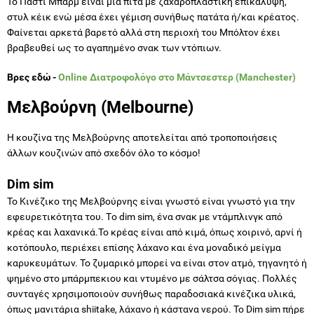
Το Πάστι Μπαρμ είναι μια πίτα με ζαχαροπλαστική επικάλυψη,
στυλ κέικ ενώ μέσα έχει γέμιση συνήθως πατάτα ή/και κρέατος.
Φαίνεται αρκετά βαρετό αλλά στη περιοχή του Μπόλτον έχει
βραβευθεί ως το αγαπημένο σνακ των ντόπιων.
Βρες εδώ -
Online Διατροφολόγο στο Μάντσεστερ (Manchester)
Μελβούρνη (Melbourne)
Η κουζίνα της Μελβούρνης αποτελείται από τροποποιήσεις
άλλων κουζινών από σχεδόν όλο το κόσμο!
Dim sim
Το Κινέζικο της Μελβούρνης είναι γνωστό είναι γνωστό για την
εφευρετικότητα του. Tο dim sim, ένα σνακ με ντάμπλινγκ από
κρέας και λαχανικά.To κρέας είναι από κιμά, όπως χοιρινό, αρνί ή
κοτόπουλο, περιέχει επίσης λάχανο και ένα μοναδικό μείγμα
καρυκευμάτων. Το ζυμαρικό μπορεί να είναι στον ατμό, τηγανητό ή
ψημένο στο μπάρμπεκιου και ντυμένο με σάλτσα σόγιας. Πολλές
συνταγές χρησιμοποιούν συνήθως παραδοσιακά κινέζικα υλικά,
όπως μανιτάρια shiitake, λάχανο ή κάστανα νερού. Το Dim sim πήρε