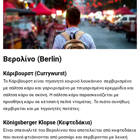
Βερολίνο (Berlin)
Κάριβουρστ (Currywurst)
Το Κάριβουρστ είναι τηγανητό χοιρινό λουκάνικο σερβιρισμένο
με σάλτσα κάρυ και γαρνιρισμένο με τσιγαρισμένα κρεμμύδια και
σάλτσα κάρυ σε σκόνη. Η σάλτσα κάρυ παρασκευάζεται με
προσθήκη κάρυ σε κέτσαπ ή πελτέ ντομάτας. Το πιάτο συνήθως
σερβίρεται και με τηγανητές πατάτες.
Königsberger Klopse (Κεφτεδάκια)
Είναι σπεσιαλιτέ του Βερολίνου που αποτελείται από κεφτεδάκια
που συχνά φτιάχνονται από μοσχάρι και σερβίρονται με λευκή