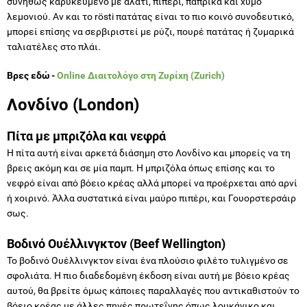
συνήθως καρυκευμένο με αλάτι, πιπέρι, πάπρικα και χυμό
λεμονιού. Αν και το rösti πατάτας είναι το πιο κοινό συνοδευτικό,
μπορεί επίσης να σερβιριστεί με ρύζι, πουρέ πατάτας ή ζυμαρικά
ταλιατέλες στο πλάι.
Βρες εδώ -
Online Διαιτολόγο στη Ζυρίχη (Zurich)
Λονδίνο (London)
Πίτα με μπριζόλα και νεφρά
Η πίτα αυτή είναι αρκετά διάσημη στο Λονδίνο και μπορείς να τη
βρεις ακόμη και σε μία παμπ. Η μπριζόλα όπως επίσης και το
νεφρό είναι από βόειο κρέας αλλά μπορεί να προέρχεται από αρνί
ή χοιρινό. Άλλα συστατικά είναι μαύρο πιπέρι, και Γουορστερσάιρ
σως.
Βοδινό Ουέλλινγκτον (Beef Wellington)
Το βοδινό Ουέλλινγκτον είναι ένα πλούσιο φιλέτο τυλιγμένο σε
σφολιάτα. Η πιο διαδεδομένη έκδοση είναι αυτή με βόειο κρέας
αυτού, θα βρείτε όμως κάποιες παραλλαγές που αντικαθιστούν το
βόειο κρέας με άλλες πηγές πρωτεΐνης όπως λουκάνικο και