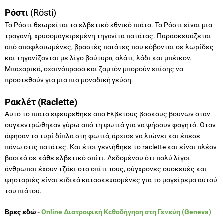
Ρόστι
(Rösti)
Το Ρόστι θεωρείται το ελβετικό εθνικό πιάτο. Το Ρόστι είναι μια
τραγανή, χρυσομαγειρεμένη τηγανίτα πατάτας. Παρασκευάζεται
από αποφλοιωμένες, βραστές πατάτες που κόβονται σε λωρίδες
και τηγανίζονται με λίγο βούτυρο, αλάτι, λάδι και μπέικον.
Μπαχαρικά, σχοινόπρασο και ζαμπόν μπορούν επίσης να
προστεθούν για μια πιο μοναδική γεύση.
Ρακλέτ
(
Raclette
)
Αυτό το πιάτο εφευρέθηκε από Ελβετούς βοσκούς βουνών όταν
συγκεντρώθηκαν γύρω από τη φωτιά για να ψήσουν φαγητό. Όταν
άφησαν το τυρί δίπλα στη φωτιά, άρχισε να λιώνει και έπεσε
πάνω στις πατάτες. Και έτσι γεννήθηκε το raclette και είναι πλέον
βασικό σε κάθε ελβετικό σπίτι. Δεδομένου ότι πολύ λίγοι
άνθρωποι έχουν τζάκι στο σπίτι τους, σύγχρονες συσκευές και
ψησταριές είναι ειδικά κατασκευασμένες για το μαγείρεμα αυτού
του πιάτου.
Βρες εδώ -
Online Διατροφική Καθοδήγηση στη Γενεύη
(Geneva)