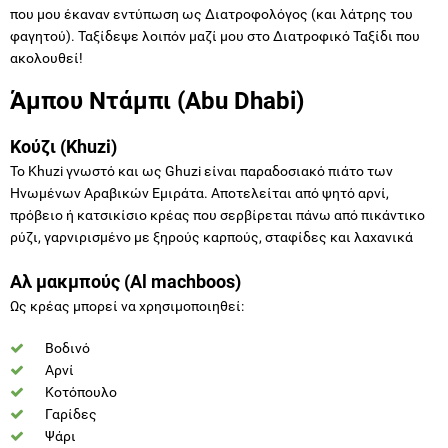
που μου έκαναν εντύπωση ως Διατροφολόγος (και λάτρης του
φαγητού). Ταξίδεψε λοιπόν μαζί μου στο Διατροφικό Ταξίδι που
ακολουθεί!
Άμπου Ντάμπι (Abu
Dhabi)
Κούζι (Khuzi)
Το Khuzi γνωστό και ως Ghuzi είναι παραδοσιακό πιάτο των
Ηνωμένων Αραβικών Εμιράτα. Αποτελείται από ψητό αρνί,
πρόβειο ή κατσικίσιο κρέας που σερβίρεται πάνω από πικάντικο
ρύζι, γαρνιρισμένο με ξηρούς καρπούς, σταφίδες και λαχανικά
Αλ μακμπούς (Al machboos)
Ως κρέας μπορεί να χρησιμοποιηθεί:
Βοδινό
Αρνί
Κοτόπουλο
Γαρίδες
Ψάρι