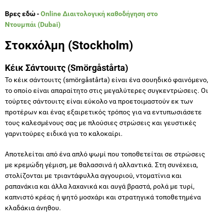
Βρες εδώ -
Online Διαιτολογική καθοδήγηση στο
Ντουμπάι (Dubai)
Στοκχόλμη (Stockholm)
Κέικ Σάντουιτς (Smörgåstårta)
Το κέικ σάντουιτς (smörgåstårta) είναι ένα σουηδικό φαινόμενο,
το οποίο είναι απαραίτητο στις μεγαλύτερες συγκεντρώσεις. Οι
τούρτες σάντουιτς είναι εύκολο να προετοιμαστούν εκ των
προτέρων και ένας εξαιρετικός τρόπος για να εντυπωσιάσετε
τους καλεσμένους σας με πλούσιες στρώσεις και γευστικές
γαρνιτούρες ειδικά για το καλοκαίρι.
Αποτελείται από ένα απλό ψωμί που τοποθετείται σε στρώσεις
με κρεμώδη γέμιση, με θαλασσινά ή αλλαντικά. Στη συνέχεια,
στολίζονται με τριαντάφυλλα αγγουριού, ντοματίνια και
ραπανάκια και άλλα λαχανικά και αυγά βραστά, ρολά με τυρί,
καπνιστό κρέας ή ψητό μοσχάρι και στρατηγικά τοποθετημένα
κλαδάκια άνηθου.