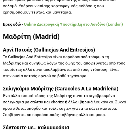
σολομό. Υπάρχουν επίσης χορτοφαγικές εκδόσεις που
χρησιμοποιούν τεύτλα και μανιτάρια.
Βρες εδώ -
Online Διατροφική Υποστήριξη στο Λονδίνο
(London)
Μαδρίτη (Madrid)
Αρνί Πατσάς (Gallinejas And Entresijos)
Το Gallinejas And Entresijos είναι παραδοσιακό τρόφιμο τη
Μαδρίτης και συνήθως λόγω της όψης του αποφεύγεται από τους
τουρίστες αλλά είναι απολαμβάνεται από τους ντόπιους. Είναι
στην ουσία πατσάς αρνιού σε βαθύ τηγάνισμα.
Σαλιγκάρια Μαδρίτης (Caracoles A La Madrileña)
Ένα άλλο τυπικό τάπας της Μαδρίτης είναι τα σιγοβρασμένα
σαλιγκάρια με σάλτσα και chorizo ​​ή άλλα ιβηρικά λουκάνικα. Συχνά
προστίθεται σκόρδο και τσίλι καγιέν για να τα κάνει καυτερά.
Σερβίρονται σε παραδοσιακές ταβέρνες αλλά και μπαρ.
Σάντουιτς με.. καλαμαράκια