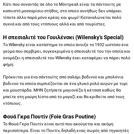
Κάτι που συναντάς σε όλο το Μόντρεαλ είναι τα σάντουιτς με
καπνιστό μοσχαρίσιο στήθος, στο οποίο συνήθως δεν υπάρχει
τίποτε άλλο παρά μόνο κρέας και ψωμί! Καταναλώνεται πολύ
συχνά και από τους ντόπιους αλλά και από τουρίστες.
Η σπεσιαλιτέ του Γουιλένσκι (Wilensky’s Special)
Tο Wilensky είναι κατάστημα το οποίο άνοιξε το 1932 ωστόσο ένα
γεύμα που σερβίρει, συγκεκριμένα η σπεσιαλιτέ του την οποία και
ονομάζει η σπεσιαλιτέ του Wilensky έχει καταφέρει να πάρει πολύ
φήμη.
Πρόκειται για ένα σάντουϊτς από σαλάμι βοδινού και μπολόνια
βοδινού τα οποία συμπιέζονται σε ένα γλυκό ρολό αυγών με τυρί
και μουστάρδα. ΜΗΝ ζητήσετε μαγιονέζα ή κέτσαπ καθώς θα
μπείτε στη μαύρη λίστα από το μαγαζί και θα κριθείτε από τους
ντόπιους.
Φουά Γκρα Πουτίν (
Foie Gras Poutine
)
Το Φουά Γκρα Πουτίν είναι αυτό που ακούγεται και ακόμη
περισσότερα. Είναι το Πουτίν, δηλαδή ενας σωρός από τηγανητές