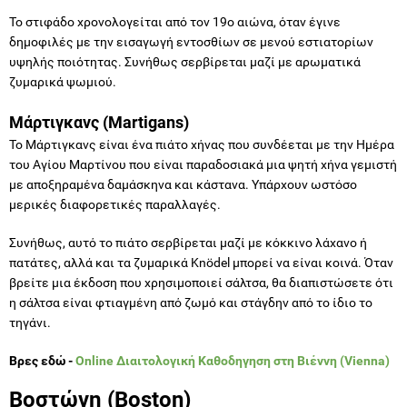
Το στιφάδο χρονολογείται από τον 19ο αιώνα, όταν έγινε
δημοφιλές με την εισαγωγή εντοσθίων σε μενού εστιατορίων
υψηλής ποιότητας. Συνήθως σερβίρεται μαζί με αρωματικά
ζυμαρικά ψωμιού.
Μάρτιγκανς (Martigans)
Το Μάρτιγκανς είναι ένα πιάτο χήνας που συνδέεται με την Ημέρα
του Αγίου Μαρτίνου που είναι παραδοσιακά μια ψητή χήνα γεμιστή
με αποξηραμένα δαμάσκηνα και κάστανα. Υπάρχουν ωστόσο
μερικές διαφορετικές παραλλαγές.
Συνήθως, αυτό το πιάτο σερβίρεται μαζί με κόκκινο λάχανο ή
πατάτες, αλλά και τα ζυμαρικά Knödel μπορεί να είναι κοινά. Όταν
βρείτε μια έκδοση που χρησιμοποιεί σάλτσα, θα διαπιστώσετε ότι
η σάλτσα είναι φτιαγμένη από ζωμό και στάγδην από το ίδιο το
τηγάνι.
Βρες εδώ -
Online Διαιτολογική Καθοδηγηση στη Βιέννη (Vienna)
Βοστώνη (Boston)