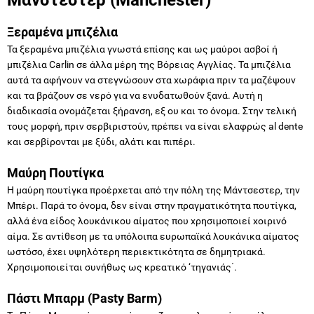
Ξεραμένα μπιζέλια
Τα ξεραμένα μπιζέλια γνωστά επίσης και ως μαύροι ασβοί ή
μπιζέλια Carlin σε άλλα μέρη της Βόρειας Αγγλίας. Τα μπιζέλια
αυτά τα αφήνουν να στεγνώσουν στα χωράφια πριν τα μαζέψουν
και τα βράζουν σε νερό για να ενυδατωθούν ξανά. Αυτή η
διαδικασία ονομάζεται ξήρανση, εξ ου και το όνομα. Στην τελική
τους μορφή, πριν σερβιριστούν, πρέπει να είναι ελαφρώς al dente
και σερβίρονται με ξύδι, αλάτι και πιπέρι.
Μαύρη Πουτίγκα
Η μαύρη πουτίγκα προέρχεται από την πόλη της Μάντσεστερ, την
Μπέρι. Παρά το όνομα, δεν είναι στην πραγματικότητα πουτίγκα,
αλλά ένα είδος λουκάνικου αίματος που χρησιμοποιεί χοιρινό
αίμα. Σε αντίθεση με τα υπόλοιπα ευρωπαϊκά λουκάνικα αίματος
ωστόσο, έχει υψηλότερη περιεκτικότητα σε δημητριακά.
Χρησιμοποιείται συνήθως ως κρεατικό ‘τηγανιάς΄.
Πάστι Μπαρμ (Pasty Barm)