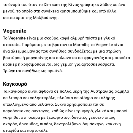
το όνομά του όταν το Dim sum της Κίνας γράφτηκε λάθος σε ένα
μενού, το οποίο στη συνέχεια χρησιμποιήθηκε και από άλλα
εστιατόρια της Μελβούρνης.
Vegemite
Το Vegemite είναι μια σκούρα καφέ αλμυρή πάστα με γλυκά
στοιχεία. Παρόμοια με το βρετανικό Marmite, το Vegemite είναι
ένα άλειμμα μαγιάς που συνήθως συνδυάζεται με μια στρώση
βουτύρου ή μαργαρίνης και απλώνεται σε φρυγανιές και μπισκότα
κράκερ ή χρησιμοποιείται ως γέμιση για αρτοσκευάσματα.
Τρώγεται συνήθως ως πρωϊνό.
Καγκουρό
Τα καγκουρό είναι άφθονα σε πολλά μέρη της Αυστραλίας, χαμηλά
σε λιπαρά και χοληστερόλη, πλούσιο σε σίδηρο και πλήρης
απαλλαγμένο από μεθάνιο. Συχνά χρησιμοποιείται σε
παραδοσιακές συνταγές, καθώς είναι τρυφερό, γλυκό και μπορεί
να ψηθεί στη σχάρα με ξεχωριστές, δυνατές γεύσεις όπως
σκόρδο, άρκευθος, πιπέρι, δεντρολίβανο, δαμάσκηνο, κόκκινη
σταφίδα και πορτοκάλι.