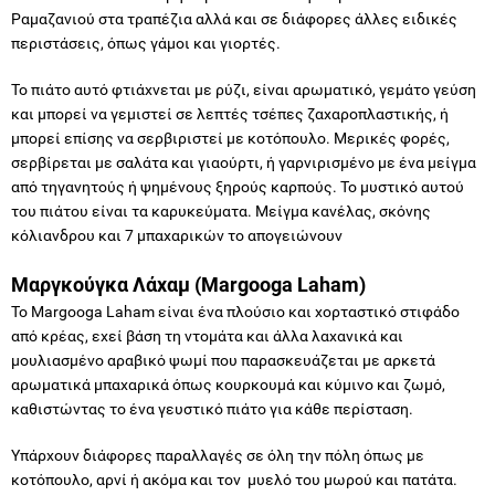
Ραμαζανιού στα τραπέζια αλλά και σε διάφορες άλλες ειδικές
περιστάσεις, όπως γάμοι και γιορτές.
Το πιάτο αυτό φτιάχνεται με ρύζι, είναι αρωματικό, γεμάτο γεύση
και μπορεί να γεμιστεί σε λεπτές τσέπες ζαχαροπλαστικής, ή
μπορεί επίσης να σερβιριστεί με κοτόπουλο. Μερικές φορές,
σερβίρεται με σαλάτα και γιαούρτι, ή γαρνιρισμένο με ένα μείγμα
από τηγανητούς ή ψημένους ξηρούς καρπούς. Το μυστικό αυτού
του πιάτου είναι τα καρυκεύματα. Μείγμα κανέλας, σκόνης
κόλιανδρου και 7 μπαχαρικών το απογειώνουν
Μαργκούγκα Λάχαμ (Margooga Laham)
Το Margooga Laham είναι ένα πλούσιο και χορταστικό στιφάδο
από κρέας, εχεί βάση τη ντομάτα και άλλα λαχανικά και
μουλιασμένο αραβικό ψωμί που παρασκευάζεται με αρκετά
αρωματικά μπαχαρικά όπως κουρκουμά και κύμινο και ζωμό,
καθιστώντας το ένα γευστικό πιάτο για κάθε περίσταση.
Υπάρχουν διάφορες παραλλαγές σε όλη την πόλη όπως με
κοτόπουλο, αρνί ή ακόμα και τον μυελό του μωρού και πατάτα.