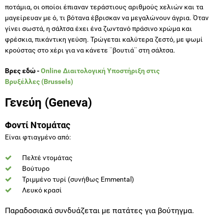
ποτάμια, οι οποίοι έπιαναν τεράστιους αριθμούς χελιών και τα
μαγείρευαν με ό, τι βότανα έβρισκαν να μεγαλώνουν άγρια. Όταν
γίνει σωστά, η σάλτσα έχει ένα ζωντανό πράσινο χρώμα και
φρέσκια, πικάντικη γεύση. Τρώγεται καλύτερα ζεστό, με ψωμί
κρούστας στο χέρι για να κάνετε ¨βουτιά¨ στη σάλτσα.
Βρες εδώ -
Online Διαιτολογική Υποστήριξη στις
Βρυξέλλες (Brussels)
Γενεύη (Geneva)
Φοντί Ντομάτας
Είναι φτιαγμένο από:
Πελτέ ντομάτας
Βούτυρο
Τριμμένο τυρί (συνήθως Emmental)
Λευκό κρασί
Παραδοσιακά συνδυάζεται με πατάτες για βούτηγμα.