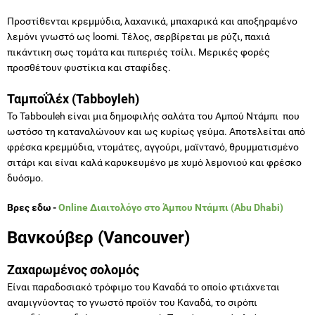
Προστίθενται κρεμμύδια, λαχανικά, μπαχαρικά και αποξηραμένο
λεμόνι γνωστό ως loomi. Τέλος, σερβίρεται με ρύζι, παχιά
πικάντικη σως τομάτα και πιπεριές τσίλι. Μερικές φορές
προσθέτουν φυστίκια και σταφίδες.
Ταμποΐλέχ (Tabboyleh)
Το Tabbouleh είναι μια δημοφιλής σαλάτα του Αμπού Ντάμπι που
ωστόσο τη καταναλώνουν και ως κυρίως γεύμα. Αποτελείται από
φρέσκα κρεμμύδια, ντομάτες, αγγούρι, μαϊντανό, θρυμματισμένο
σιτάρι και είναι καλά καρυκευμένο με χυμό λεμονιού και φρέσκο
δυόσμο.
Βρες εδω -
Online Διαιτολόγο στο Άμπου Ντάμπι (Abu Dhabi)
Βανκούβερ (Vancouver)
Ζαχαρωμένος σολομός
Είναι παραδοσιακό τρόφιμο του Καναδά το οποίο φτιάχνεται
αναμιγνύοντας το γνωστό προϊόν του Καναδά, το σιρόπι