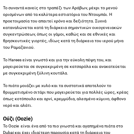
Το συναντά κανείς στο τραπέζι των Αράβων, μέχρι το μενού
ορισμένων από τα καλύτερα εστιατόρια του Ντουμπάι. Η
προετοιμασία του απαιτεί χρόνο και δεξιότητα. Συχνά
καταναλώνεται κατά τη διάρκεια σημαντικών οικογενειακών
συγκεντρώσεων, όπως οι γάμοι, καθώς και σε εθνικές και
θρησκευτικές γιορτές, ιδίως κατά τη διάρκεια του ιερού μήνα
του Ραμαζανιού.
Το Harees είναι γνωστό και για την εύκολη πέψη του, και
μαγειρεύεται σε συγκεκριμένη σε κατσαρόλα και ανακατεύεται
με συγκεκριμένη ξύλινη κουτάλα.
Το πιάτο μοιάζει με χυλό και τα συστατικά αποτελούν το
θρυμματισμένο σιτάρι που μαγειρεύεται για πολλές ώρες, κρέας
όπως κοτόπουλο και αρνί, κρεμμύδια, αλεσμένο κύμινο, άφθονο
νερό και αλάτι.
Ούζι (Oozie)
Το Oozie είναι ένα από τα πιο γνωστά και αγαπημένα πιάτα στο
Dubai και έχει ιδιαίτερη παρουσία κατά τη διάρκεια του