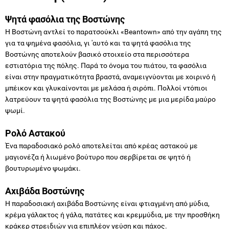
Ψητά φασόλια της Βοστώνης
Η Βοστώνη αντλεί το παρατσούκλι «Beantown» από την αγάπη της
για τα ψημένα φασόλια, γι 'αυτό και τα ψητά φασόλια της
Βοστώνης αποτελούν βασικό στοιχείο στα περισσότερα
εστιατόρια της πόλης. Παρά το όνομα του πιάτου, τα φασόλια
είναι στην πραγματικότητα βραστά, αναμειγνύονται με χοιρινό ή
μπέικον και γλυκαίνονται με μελάσα ή σιρόπι. Πολλοί ντόπιοι
λατρεύουν τα ψητά φασόλια της Βοστώνης με μια μερίδα μαύρο
ψωμί.
Ρολό Αστακού
Ένα παραδοσιακό ρολό αποτελείται από κρέας αστακού με
μαγιονέζα ή λιωμένο βούτυρο που σερβίρεται σε ψητό ή
βουτυρωμένο ψωμάκι.
Αχιβάδα Βοστώνης
Η παραδοσιακή αχιβάδα Βοστώνης είναι φτιαγμένη από μύδια,
κρέμα γάλακτος ή γάλα, πατάτες και κρεμμύδια, με την προσθήκη
κράκερ στρειδιών για επιπλέον γεύση και πάχος.