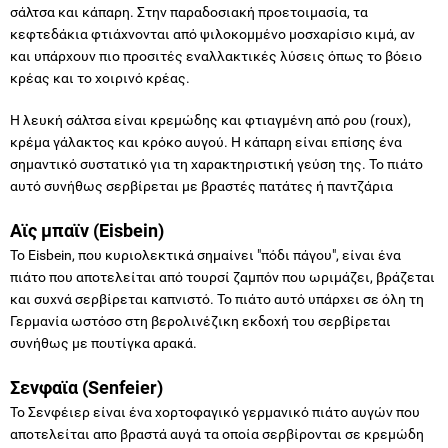
σάλτσα και κάπαρη. Στην παραδοσιακή προετοιμασία, τα
κεφτεδάκια φτιάχνονται από ψιλοκομμένο μοσχαρίσιο κιμά, αν
και υπάρχουν πιο προσιτές εναλλακτικές λύσεις όπως το βόειο
κρέας και το χοιρινό κρέας.
Η λευκή σάλτσα είναι κρεμώδης και φτιαγμένη από ρου (roux),
κρέμα γάλακτος και κρόκο αυγού. Η κάπαρη είναι επίσης ένα
σημαντικό συστατικό για τη χαρακτηριστική γεύση της. Το πιάτο
αυτό συνήθως σερβίρεται με βραστές πατάτες ή παντζάρια
Αϊς μπαϊν (Eisbein)
Το Eisbein, που κυριολεκτικά σημαίνει "πόδι πάγου", είναι ένα
πιάτο που αποτελείται από τουρσί ζαμπόν που ωριμάζει, βράζεται
και συχνά σερβίρεται καπνιστό. Το πιάτο αυτό υπάρχει σε όλη τη
Γερμανία ωστόσο στη βερολινέζικη εκδοχή του σερβίρεται
συνήθως με πουτίγκα αρακά.
Σενφαϊα (Senfeier)
Το Σενφέιερ είναι ένα χορτοφαγικό γερμανικό πιάτο αυγών που
αποτελείται απο βραστά αυγά τα οποία σερβίρονται σε κρεμώδη