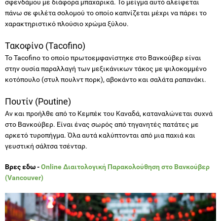
σφενδάμου με διάφορα μπαχαρικά. Το μείγμα αυτό αλείφεται
πάνω σε φιλέτα σολομού το οποίο καπνίζεται μέχρι να πάρει το
χαρακτηριστικό πλούσιο χρώμα ξύλου.
Τακοφίνο (Tacofino)
Το Tacofino το οποίο πρωτοεμφανίστηκε στο Βανκούβερ είναι
στην ουσία παραλλαγή των μεξικάνικων τάκος με ψιλοκομμένο
κοτόπουλο (στυλ πουλντ πορκ), αβοκάντο και σαλάτα ραπανάκι.
Πουτίν (Poutine)
Αν και προήλθε από το Κεμπέκ του Καναδά, καταναλώνεται συχνά
στο Βανκούβερ. Είναι ένας σωρός από τηγανητές πατάτες με
αρκετό τυροπήγμα. Όλα αυτά καλύπτονται από μια παχιά και
γευστική σάλτσα τσένταρ.
Βρες εδω -
Online Διαιτολογική Παρακολούθηση στο Βανκούβερ
(Vancouver)