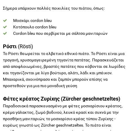
Σήμερα υπάρχουν πολλές ποικιλίες του πιάτου, όπως:
Μοσχάρι cordon bleu
Κοτόπουλο cordon bleu
Cordon bleu που σερβίρεται με σάλτσα μανιταριών
Ρόστι
(Rösti)
Το Ρόστι θεωρείται το ελβετικό εθνικό πιάτο. Το Ρόστι είναι μια
τραγανή, χρυσομαγειρεμένη τηγανίτα πατάτας. Παρασκευάζεται
από αποφλοιωμένες, βραστές πατάτες που κόβονται σε λωρίδες
και τηγανίζονται με λίγο βούτυρο, αλάτι, λάδι και μπέικον.
Μπαχαρικά, σχοινόπρασο και ζαμπόν μπορούν επίσης να
προστεθούν για μια πιο μοναδική γεύση
Φέτες κρέατος Ζυρίχης (Zürcher geschnetzeltes)
Παραδοσιακά παρασκευασμένο με φέτες μοσχαρίσιου κρέατος,
κρέμα γάλακτος, ζωμό βοδινού, λευκό κρασί και συχνά με την
προσθήκη μανιταριών, το μοσχαρίσιο κρέας τύπου Ζυρίχης -
ευρέως γνωστό ως Zürcher geschnetzeltes. Το πιάτο είναι