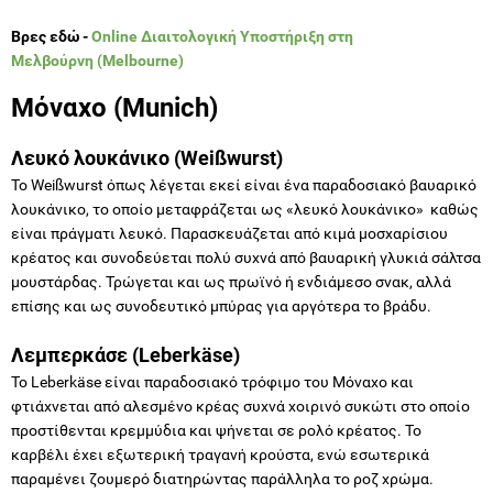
Βρες εδώ -
Online Διαιτολογική Υποστήριξη στη
Μελβούρνη (Melbourne)
Μόναχο (Munich)
Λευκό λουκάνικο (Weißwurst)
Το Weißwurst όπως λέγεται εκεί είναι ένα παραδοσιακό βαυαρικό
λουκάνικο, το οποίο μεταφράζεται ως «λευκό λουκάνικο» καθώς
είναι πράγματι λευκό. Παρασκευάζεται από κιμά μοσχαρίσιου
κρέατος και συνοδεύεται πολύ συχνά από βαυαρική γλυκιά σάλτσα
μουστάρδας. Τρώγεται και ως πρωϊνό ή ενδιάμεσο σνακ, αλλά
επίσης και ως συνοδευτικό μπύρας για αργότερα το βράδυ.
Λεμπερκάσε (Leberkäse)
Το Leberkäse είναι παραδοσιακό τρόφιμο του Μόναχο και
φτιάχνεται από αλεσμένο κρέας συχνά χοιρινό συκώτι στο οποίο
προστίθενται κρεμμύδια και ψήνεται σε ρολό κρέατος. Το
καρβέλι έχει εξωτερική τραγανή κρούστα, ενώ εσωτερικά
παραμένει ζουμερό διατηρώντας παράλληλα το ροζ χρώμα.