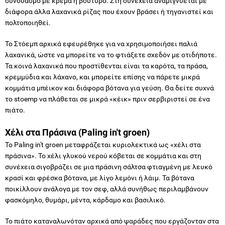
συνδυασμό με κρέμα ή βούτυρο. Στη συνέχεια αναμιγνύεται με
διάφορα άλλα λαχανικά ρίζας που έχουν βράσει ή τηγανιστεί και
πολτοποιηθεί.
Το Στόεμπ αρχικά εφευρέθηκε για να χρησιμοποιήσει παλιά
λαχανικά, ώστε να μπορείτε να το φτιάξετε σχεδόν με οτιδήποτε.
Τα κοινά λαχανικά που προστίθενται είναι τα καρότα, τα πράσα,
κρεμμύδια και λάχανο, και μπορείτε επίσης να πάρετε μικρά
κομμάτια μπέικον και διάφορα βότανα για γεύση. Θα δείτε συχνά
το stoemp να πλάθεται σε μικρά «κέικ» πριν σερβιριστεί σε ένα
πιάτο.
Χέλι στα Πράσινα (Paling in't groen)
Το Paling in't groen μεταφράζεται κυριολεκτικά ως «χέλι στα
πράσινα». Το χέλι γλυκού νερού κόβεται σε κομμάτια και στη
συνέχεια σιγοβράζει σε μια πράσινη σάλτσα φτιαγμένη με λευκό
κρασί και φρέσκα βότανα, με λίγο λεμόνι ή λάιμ. Τα βότανα
ποικίλλουν ανάλογα με τον σεφ, αλλά συνήθως περιλαμβάνουν
φασκόμηλο, θυμάρι, μέντα, κάρδαμο και βασιλικό.
Το πιάτο καταναλωνόταν αρχικά από ψαράδες που εργάζονταν στα