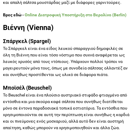
και απαλή σάλτσα μουστάρδας μαζί με διάφορες γαρνιτούρες.
Βρες εδώ -
Online Διατροφική Υποστήριξη στο Βερολίνο (Berlin)
Βιέννη (Vienna)
Σπάργκελ (Spargel)
Το Σπάργκελ είναι ένα είδος λευκού σπαραγγιού δημοφιλές σε
όλη τη Βιέννη που είναι τόσο νόστιμο που συχνά αναφέρεται ως
λευκός χρυσός από τους ντόπιους. Υπάρχουν πολλοί τρόποι να
μαγειρευτούν μόνα τους, όπως με συνοδεία σάλτσας ολλαντέζ αν
και συνήθως προστίθενται ως υλικό σε διάφορα πιάτα.
Μποϊσέλ (Beuschel)
Το Βeuschel είναι ένα πλούσιο αυστριακό στιφάδο φτιαγμένο από
εντόσθια και μια σκούρα καφέ σάλτσα που συνήθως διατίθεται
μόνο σε έντονα παραδοσιακά τοπικά εστιατόρια. Τα εντόσθια που
χρησιμοποιούνται σε αυτή την περίπτωση είναι συνήθως η καρδιά
και οι πνεύμονες ενός μοσχαριού, αλλά αυτό δεν είναι αυστηρή
απαίτηση, καθώς μπορούν να χρησιμοποιηθούν και άλλα ζώα.