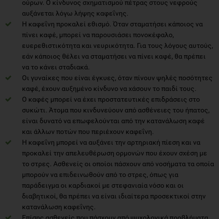
ούρων. Ο κίνδυνος σχηματισμού πέτρας στους νεφρούς
αυξάνεται λόγω λήψης καφεΐνης.
Η καφεΐνη προκαλεί εθισμό. Όταν σταματήσει κάποιος να
πίνει καφέ, μπορεί να παρουσιάσει πονοκέφαλο,
ευερεθιστικότητα και νευρικότητα. Για τους λόγους αυτούς,
εάν κάποιος θέλει να σταματήσει να πίνει καφέ, θα πρέπει
να το κάνει σταδιακά.
Οι γυναίκες που είναι έγκυες, όταν πίνουν ψηλές ποσότητες
καφέ, έχουν αυξημένο κίνδυνο να χάσουν το παιδί τους.
Ο καφές μπορεί να έχει προστατευτικές επιδράσεις στο
συκώτι. Άτομα που κινδυνεύουν από ασθένειες του ήπατος,
είναι δυνατό να επωφελούνται από την κατανάλωση καφέ
και άλλων ποτών που περιέχουν καφεΐνη.
Η καφεΐνη μπορεί να αυξάνει την αρτηριακή πίεση και να
προκαλεί την απελευθέρωση ορμονών που έχουν σχέση με
το στρες. Ασθενείς οι οποίοι πάσχουν από νοσήματα τα οποία
μπορούν να επιδεινωθούν από το στρες, όπως για
παράδειγμα οι καρδιακοί με στεφανιαία νόσο και οι
διαβητικοί, θα πρέπει να είναι ιδιαίτερα προσεκτικοί στην
κατανάλωση καφεΐνης.
Επίσης ασθενείς που πάσχουν από ψυχολογικά προβλήματα