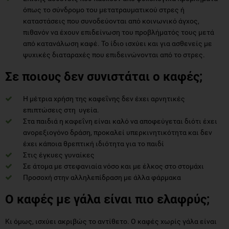
όπως το σύνδρομο του μετατραυματικού στρες ή
καταστάσεις που συνοδεύονται από κοινωνικό άγχος,
πιθανόν να έχουν επιδείνωση του προβλήματός τους μετά
από κατανάλωση καφέ. Το ίδιο ισχύει και για ασθενείς με
ψυχικές διαταραχές που επιδεινώνονται από το στρες.
Σε ποιους δεν συνιστάται ο καφές;
Η μέτρια χρήση της καφεΐνης δεν έχει αρνητικές
επιπτώσεις στη υγεία.
Στα παιδιά η καφεΐνη είναι καλό να αποφεύγεται διότι έχει
ανορεξιογόνο δράση, προκαλεί υπερκινητικότητα και δεν
έχει κάποια θρεπτική ιδιότητα για το παιδί
Στις έγκυες γυναίκες
Σε άτομα με στεφανιαία νόσο και με έλκος στο στομάχι
Προσοχή στην αλληλεπίδραση με άλλα φάρμακα
Ο καφές με γάλα είναι πιο ελαφρύς;
Κι όμως, ισχύει ακριβώς το αντίθετο. Ο καφές χωρίς γάλα είναι