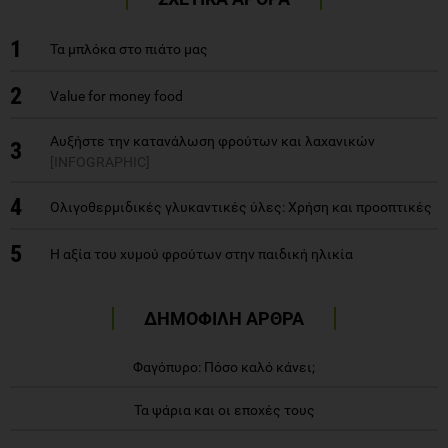
1
Τα μπλόκα στο πιάτο μας
2
Value for money food
Αυξήστε την κατανάλωση φρούτων και λαχανικών
3
[INFOGRAPHIC]
4
Oλιγοθερμιδικές γλυκαντικές ύλες: Χρήση και προοπτικές
5
Η αξία του χυμού φρούτων στην παιδική ηλικία
ΔΗΜΟΦΙΛΗ ΑΡΘΡΑ
Φαγόπυρο: Πόσο καλό κάνει;
Τα ψάρια και οι εποχές τους