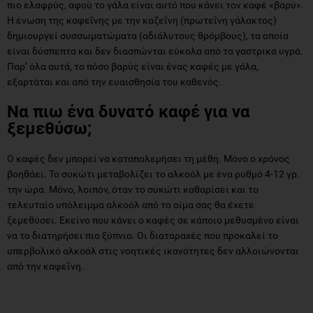
πιο ελαφρύς, αφού το γάλα είναι αυτό που κάνει τον καφέ «βαρύ».
Η ένωση της καφεΐνης με την καζεΐνη (πρωτεΐνη γάλακτος)
δημιουργεί συσσωματώματα (αδιάλυτους θρόμβους), τα οποία
είναι δύσπεπτα και δεν διασπώνται εύκολα από τα γαστρικά υγρά.
Παρ’ όλα αυτά, το πόσο βαρύς είναι ένας καφές με γάλα,
εξαρτάται και από την ευαισθησία του καθενός.
Να πιω ένα δυνατό καφέ για να
ξεμεθύσω;
Ο καφές δεν μπορεί να καταπολεμήσει τη μέθη. Μόνο ο χρόνος
βοηθάει. Το συκώτι μεταβολίζει το αλκοόλ με ένα ρυθμό 4-12 γρ.
την ώρα. Μόνο, λοιπόν, όταν το συκώτι καθαρίσει και το
τελευταίο υπόλειμμα αλκοόλ από το αίμα σας θα έχετε
ξεμεθύσει. Εκείνο που κάνει ο καφές σε κάποιο μεθυσμένο είναι
να το διατηρήσει πιο ξύπνιο. Οι διαταραχές που προκαλεί το
υπερβολικό αλκοόλ στις νοητικές ικανότητες δεν αλλοιώνονται
από την καφεΐνη.