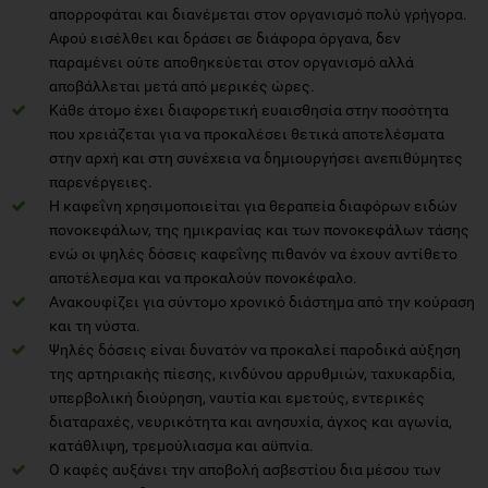
απορροφάται και διανέμεται στον οργανισμό πολύ γρήγορα.
Αφού εισέλθει και δράσει σε διάφορα όργανα, δεν
παραμένει ούτε αποθηκεύεται στον οργανισμό αλλά
αποβάλλεται μετά από μερικές ώρες.
Κάθε άτομο έχει διαφορετική ευαισθησία στην ποσότητα
που χρειάζεται για να προκαλέσει θετικά αποτελέσματα
στην αρχή και στη συνέχεια να δημιουργήσει ανεπιθύμητες
παρενέργειες.
Η καφεΐνη χρησιμοποιείται για θεραπεία διαφόρων ειδών
πονοκεφάλων, της ημικρανίας και των πονοκεφάλων τάσης
ενώ οι ψηλές δόσεις καφεΐνης πιθανόν να έχουν αντίθετο
αποτέλεσμα και να προκαλούν πονοκέφαλο.
Ανακουφίζει για σύντομο χρονικό διάστημα από την κούραση
και τη νύστα.
Ψηλές δόσεις είναι δυνατόν να προκαλεί παροδικά αύξηση
της αρτηριακής πίεσης, κινδύνου αρρυθμιών, ταχυκαρδία,
υπερβολική διούρηση, ναυτία και εμετούς, εντερικές
διαταραχές, νευρικότητα και ανησυχία, άγχος και αγωνία,
κατάθλιψη, τρεμούλιασμα και αϋπνία.
Ο καφές αυξάνει την αποβολή ασβεστίου δια μέσου των