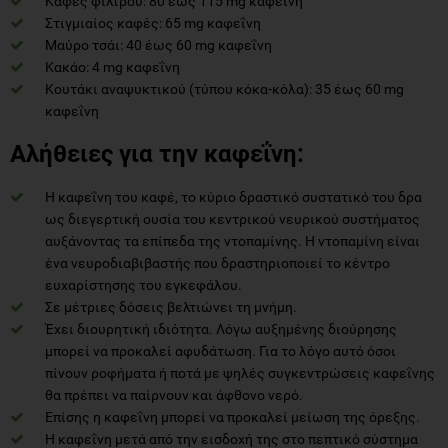
Καφές φίλτρου: 80 έως 115 mg καφεΐνη
Στιγμιαίος καφές: 65 mg καφεΐνη
Μαύρο τσάι: 40 έως 60 mg καφεΐνη
Κακάο: 4 mg καφεΐνη
Κουτάκι αναψυκτικού (τύπου κόκα-κόλα): 35 έως 60 mg
καφεΐνη
Αλήθειες για την καφεΐνη:
Η καφεΐνη του καφέ, το κύριο δραστικό συστατικό του δρα
ως διεγερτική ουσία του κεντρικού νευρικού συστήματος
αυξάνοντας τα επίπεδα της ντοπαμίνης. Η ντοπαμίνη είναι
ένα νευροδιαβιβαστής που δραστηριοποιεί το κέντρο
ευχαρίστησης του εγκεφάλου.
Σε μέτριες δόσεις βελτιώνει τη μνήμη.
Έχει διουρητική ιδιότητα. Λόγω αυξημένης διούρησης
μπορεί να προκαλεί αφυδάτωση. Για το λόγο αυτό όσοι
πίνουν ροφήματα ή ποτά με ψηλές συγκεντρώσεις καφεΐνης
θα πρέπει να παίρνουν και άφθονο νερό.
Επίσης η καφεΐνη μπορεί να προκαλεί μείωση της όρεξης.
Η καφεΐνη μετά από την εισδοχή της στο πεπτικό σύστημα