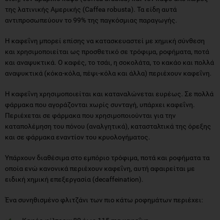
της λατινικής Αμερικής (Caffea robusta). Τα είδη αυτά
αντιπροσωπεύουν το 99% της παγκόσμιας παραγωγής.
Η καφεΐνη μπορεί επίσης να κατασκευαστεί με χημική σύνθεση
και χρησιμοποιείται ως προσθετικό σε τρόφιμα, ροφήματα, ποτά
και αναψυκτικά. Ο καφές, το τσάι, η σοκολάτα, το κακάο και πολλά
αναψυκτικά (κόκα-κόλα, πέψι-κόλα και άλλα) περιέχουν καφεΐνη.
Η καφεΐνη χρησιμοποιείται και καταναλώνεται ευρέως. Σε πολλά
φάρμακα που αγοράζονται χωρίς συνταγή, υπάρχει καφεΐνη.
Περιέχεται σε φάρμακα που χρησιμοποιούνται για την
καταπολέμηση του πόνου (αναλγητικά), κατασταλτικά της όρεξης
και σε φάρμακα εναντίον του κρυολογήματος.
Υπάρχουν διαθέσιμα στο εμπόριο τρόφιμα, ποτά και ροφήματα τα
οποία ενώ κανονικά περιέχουν καφεΐνη, αυτή αφαιρείται με
ειδική χημική επεξεργασία (decaffeination).
Ένα συνηθισμένο φλιτζάνι των πιο κάτω ροφημάτων περιέχει: