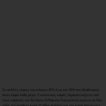
Σε πολλές χώρες του κόσμου, 80% έως και 90% του πληθυσμού,
πίνει καφέ κάθε μέρα. Ο κανονικός καφές παρασκευάζεται από
τους καρπούς του δένδρου Coffea και διακρίνεται κυρίως σε δύο
είδη, τον αραβικό καφέ (Coffea arabica) και τον καφέ από χώρες