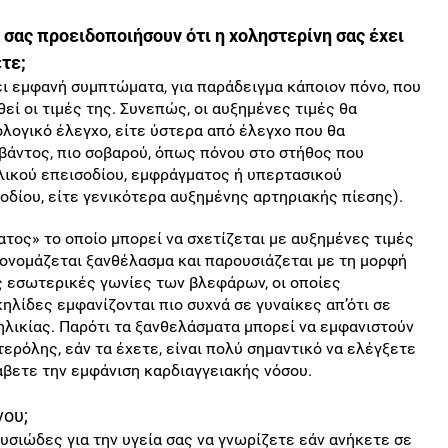
ας προειδοποιήσουν ότι η χοληστερίνη σας έχει
ετε;
ι εμφανή συμπτώματα, για παράδειγμα κάποιον πόνο, που
θεί οι τιμές της. Συνεπώς, οι αυξημένες τιμές θα
ολογικό έλεγχο, είτε ύστερα από έλεγχο που θα
άντος, πιο σοβαρού, όπως πόνου στο στήθος που
αλικού επεισοδίου, εμφράγματος ή υπερτασικού
οδίου, είτε γενικότερα αυξημένης αρτηριακής πίεσης).
τος» το οποίο μπορεί να σχετίζεται με αυξημένες τιμές
 ονομάζεται ξανθέλασμα και παρουσιάζεται με τη μορφή
ς εσωτερικές γωνίες των βλεφάρων, οι οποίες
ηλίδες εμφανίζονται πιο συχνά σε γυναίκες απ’ότι σε
ηλικίας. Παρότι τα ξανθελάσματα μπορεί να εμφανιστούν
ερόλης, εάν τα έχετε, είναι πολύ σημαντικό να ελέγξετε
άβετε την εμφάνιση καρδιαγγειακής νόσου.
νου;
ουσιώδες για την υγεία σας να γνωρίζετε εάν ανήκετε σε