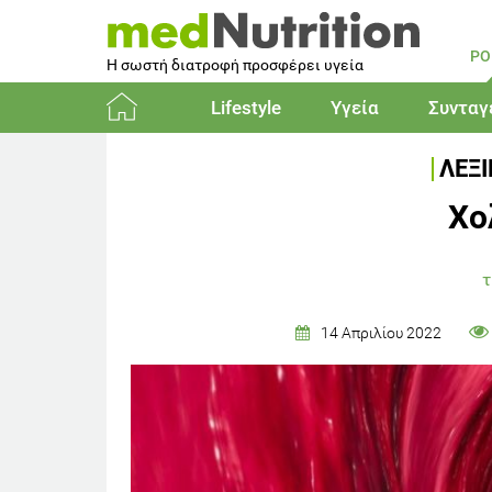
PO
Η σωστή διατροφή προσφέρει υγεία
Lifestyle
Υγεία
Συνταγ
Αρχική
ΛΕΞ
Χο
τ
14 Απριλίου 2022