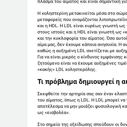
πλάσμα του αίματος και είναι σημαντική γι
Η χοληστερίνη μετακινείται μέσα στο σώμα
μεταφορείς που ονομάζονται λιποπρωτεΐνε
και η HDL. Η LDL είναι ευρέως γνωστή ω
στους ιστούς και η HDL είναι γνωστή ως «
και την κυκλοφορία του αίματος. Όσο αυτοί
αίμα μας, δεν έχουμε κάποια ανησυχία. Η α
καθώς η αυξημένη LDL σχετίζεται με αυξη
Για να είναι μικρός ο κίνδυνος εμφάνισης
ζητούμενο είναι να έχουμε αυξημένες τιμ
«κακής» LDL χοληστερόλης.
Τι πρόβλημα δημιουργεί η α
Σκεφθείτε την αρτηρία σας σαν έναν ελασ
του αίματος, όπως η LDL. Η LDL μπορεί να 
αποτέλεσμα να μην μοιάζει φυσιολογική κα
ως «εισβολέα».
Στο σημείο της οξείδωσης σπεύδουν οι δυν