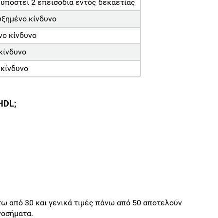
 υποστεί 2 επεισόδια εντός δεκαετίας
υξημένο κίνδυνο
νο κίνδυνο
 κίνδυνο
 κίνδυνο
HDL;
τω από 30 και γενικά τιμές πάνω από 50 αποτελούν
νοσήματα.