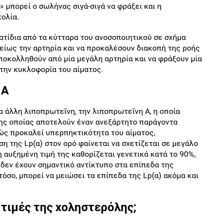
 μπορεί ο σωλήνας σιγά-σιγά να φράξει και η
κολία.
ατίδια από τα κύτταρα του ανοσοποιητικού σε σχήμα
λείως την αρτηρία και να προκαλέσουν διακοπή της ροής
αποκολληθούν από μία μεγάλη αρτηρία και να φράξουν μία
 την κυκλοφορία του αίματος.
 Α
ία άλλη λιποπρωτεΐνη, την λιποπρωτεΐνη Α, η οποία
 της οποίας αποτελούν έναν ανεξάρτητο παράγοντα
θώς προκαλεί υπερπηκτικότητα του αίματος,
 της Lp(α) στον ορό φαίνεται να σχετίζεται σε μεγάλο
 αυξημένη τιμή της καθορίζεται γενετικά κατά το 90%,
 δεν έχουν σημαντικό αντίκτυπο στα επίπεδα της
όσο, μπορεί να μειώσει τα επίπεδα της Lp(α) ακόμα και
 τιμές της χοληστερόλης;