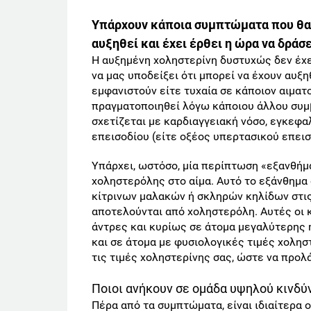
Υπάρχουν κάποια συμπτώματα που θα σ
αυξηθεί και έχει έρθει η ώρα να δράσ
Η αυξημένη χοληστερίνη δυστυχώς δεν έχε
να μας υποδείξει ότι μπορεί να έχουν αυξη
εμφανιστούν είτε τυχαία σε κάποιον αιματ
πραγματοποιηθεί λόγω κάποιου άλλου συμβ
σχετίζεται με καρδιαγγειακή νόσο, εγκεφ
επεισοδίου (είτε οξέος υπερτασικού επεισ
Υπάρχει, ωστόσο, μία περίπτωση «εξανθήμα
χοληστερόλης στο αίμα. Αυτό το εξάνθημα
κίτρινων μαλακών ή σκληρών κηλίδων στι
αποτελούνται από χοληστερόλη. Αυτές οι κ
άντρες και κυρίως σε άτομα μεγαλύτερης 
και σε άτομα με φυσιολογικές τιμές χοληστ
τις τιμές χοληστερίνης σας, ώστε να προλ
Ποιοι ανήκουν σε ομάδα υψηλού κινδύ
Πέρα από τα συμπτώματα, είναι ιδιαίτερα 