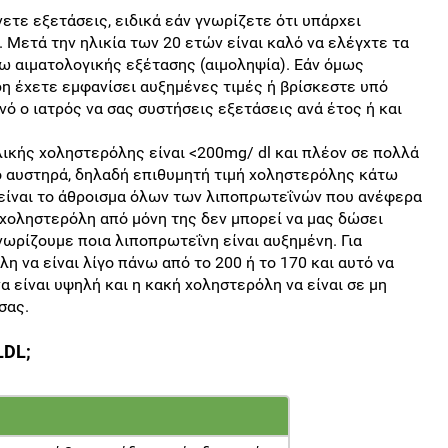
νετε εξετάσεις, ειδικά εάν γνωρίζετε ότι υπάρχει
. Μετά την ηλικία των 20 ετών είναι καλό να ελέγχτε τα
σω αιματολογικής εξέτασης (αιμοληψία). Εάν όμως
δη έχετε εμφανίσει αυξημένες τιμές ή βρίσκεστε υπό
νό ο ιατρός να σας συστήσεις εξετάσεις ανά έτος ή και
λικής χοληστερόλης είναι <200mg/ dl και πλέον σε πολλά
ιο αυστηρά, δηλαδή επιθυμητή τιμή χοληστερόλης κάτω
 είναι το άθροισμα όλων των λιποπρωτεΐνών που ανέφερα
 χοληστερόλη από μόνη της δεν μπορεί να μας δώσει
ωρίζουμε ποια λιποπρωτεΐνη είναι αυξημένη. Για
η να είναι λίγο πάνω από το 200 ή το 170 και αυτό να
α είναι υψηλή και η κακή χοληστερόλη να είναι σε μη
σας.
LDL;