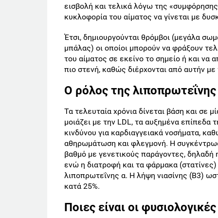
εισβολή και τελικά λόγω της «συμφόρησης»
κυκλοφορία του αίματος να γίνεται με δυσ
Έτσι, δημιουργούνται θρόμβοι (μεγάλα σωμ
μπάλας) οι οποίοι μπορούν να φράξουν τε
του αίματος σε εκείνο το σημείο ή και να 
πιο στενή, καθώς διέρχονται από αυτήν με
Ο ρόλος της λιποπρωτεΐνης
Τα τελευταία χρόνια δίνεται βάση και σε μ
μοιάζει με την LDL, τα αυξημένα επίπεδα
κινδύνου για καρδιαγγειακά νοσήματα, κα
αθηρωμάτωση και φλεγμονή. Η συγκέντρωση
βαθμό με γενετικούς παράγοντες, δηλαδή η
ενώ η διατροφή και τα φάρμακα (στατίνες)
λιποπρωτεΐνης α. Η λήψη νιασίνης (Β3) ωστ
κατά 25%.
Ποιες είναι οι φυσιολογικές