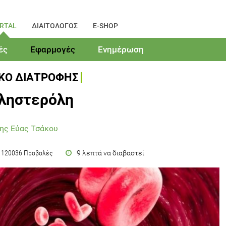
RTAL
ΔΙΑΙΤΟΛΟΓΟΣ
E-SHOP
ές
Εφαρμογές
Ενημέρωση
ΙΚΟ ΔΙΑΤΡΟΦΗΣ
ληστερόλη
ης Εύας Τσάκου
9 λεπτά να διαβαστεί
120036 Προβολές