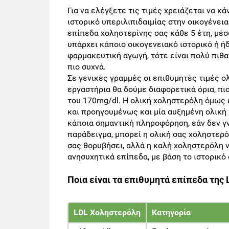
Για να ελέγξετε τις τιμές χρειάζεται να κά
ιστορικό υπεριλιπιδαιμίας στην οικογένεια
επίπεδα χοληστερίνης σας κάθε 5 έτη, μέ
υπάρχει κάποιο οικογενειακό ιστορικό ή ή
φαρμακευτική αγωγή, τότε είναι πολύ πιθα
πιο συχνά.
Σε γενικές γραμμές οι επιθυμητές τιμές ο
εργαστήρια θα δούμε διαφορετικά όρια, π
του 170mg/dl. Η ολική χοληστερόλη όμως
και προηγουμένως και μία αυξημένη ολική
κάποια σημαντική πληροφόρηση, εάν δεν γν
παράδειγμα, μπορεί η ολική σας χοληστερόλ
σας θορυβήσει, αλλά η καλή χοληστερόλη ν
ανησυχητικά επίπεδα, με βάση το ιστορικό 
Ποια είναι τα επιθυμητά επίπεδα της 
LDL Χοληστερόλη
Κατηγορία