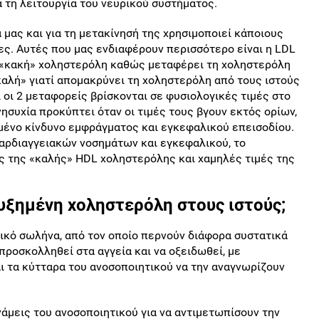
α τη λειτουργία του νευρικού συστήματος.
 μας και για τη μετακίνησή της χρησιμοποιεί κάποιους
ς. Αυτές που μας ενδιαφέρουν περισσότερο είναι η LDL
ς «κακή» χοληστερόλη καθώς μεταφέρει τη χοληστερόλη
καλή» γιατί απομακρύνει τη χοληστερόλη από τους ιστούς
 οι 2 μεταφορείς βρίσκονται σε φυσιολογικές τιμές στο
νησυχία προκύπτει όταν οι τιμές τους βγουν εκτός ορίων,
μένο κίνδυνο εμφράγματος και εγκεφαλικού επεισοδίου.
 καρδιαγγειακών νοσημάτων και εγκεφαλικού, το
ές της «καλής» HDL χοληστερόλης και χαμηλές τιμές της
υξημένη χοληστερόλη στους ιστούς;
τικό σωλήνα, από τον οποίο περνούν διάφορα συστατικά
προσκολληθεί στα αγγεία και να οξειδωθεί, με
ι τα κύτταρα του ανοσοποιητικού να την αναγνωρίζουν
άμεις του ανοσοποιητικού για να αντιμετωπίσουν την