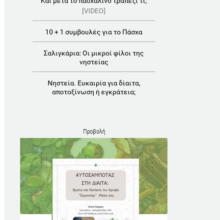
Και μετά το πασχαλινό τραπέζι τι;
[VIDEO]
10 + 1 συμβουλές για το Πάσχα
Σαλιγκάρια: Οι μικροί φίλοι της
νηστείας
Νηστεία. Ευκαιρία για δίαιτα,
αποτοξίνωση ή εγκράτεια;
Προβολή