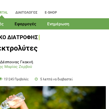
RTAL
ΔΙΑΙΤΟΛΟΓΟΣ
E-SHOP
ές
Εφαρμογές
Ενημέρωση
ΙΚΟ ΔΙΑΤΡΟΦΗΣ
εκτρολύτες
 Δέσποινας Γκακνή
ης Μαρίας Ζερβού
5 λεπτά να διαβαστεί
151245 Προβολές