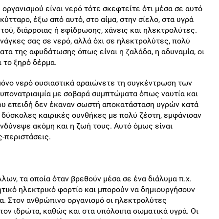
οργανισμού είναι νερό τότε σκεφτείτε ότι μέσα σε αυτό
ύτταρο, έξω από αυτό, στο αίμα, στην σίελο, στα υγρά
τού, διάρροιας ή εφίδρωσης, χάνεις και ηλεκτρολύτες.
ανάγκες σας σε νερό, αλλά όχι σε ηλεκτρολύτες, πολύ
τα της αφυδάτωσης όπως είναι η ζαλάδα, η αδυναμία, οι
ι το ξηρό δέρμα.
μόνο νερό ουσιαστικά αραιώνετε τη συγκέντρωση των
υπονατριαιμία με σοβαρά συμπτώματα όπως ναυτία και
ου επειδή δεν έκαναν σωστή αποκατάσταση υγρών κατά
ε δύσκολες καιρικές συνθήκες με πολύ ζέστη, εμφάνισαν
δύνεψε ακόμη και η ζωή τους. Αυτό όμως είναι
ς-περιστάσεις.
λων, τα οποία όταν βρεθούν μέσα σε ένα διάλυμα π.χ.
νητικό ηλεκτρικό φορτίο και μπορούν να δημιουργήσουν
α. Στον ανθρώπινο οργανισμό οι ηλεκτρολύτες
 τον ιδρώτα, καθώς και στα υπόλοιπα σωματικά υγρά. Οι