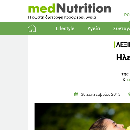
PO
Η σωστή διατροφή προσφέρει υγεία
Lifestyle
Υγεία
Συνταγ
Αρχική
ΛΕΞ
Ηλ
της
&
τ
30 Σεπτεμβρίου 2015