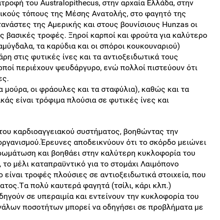
τροφή του Australopithecus, στην αρχαία Ελλάδα, στην
λικούς τόπους της Μέσης Ανατολής, στο φαγητό της
νάστες της Αμερικής και στους βουνίσιους Hunzas οι
ις βασικές τροφές. Ξηροί καρποί και φρούτα για καλύτερο
αμύγδαλα, τα καρύδια και οι σπόροι κουκουναριού)
άρη στις φυτικές ίνες και τα αντιοξειδωτικά τους
καρποί περιέχουν ψευδάργυρο, ενώ πολλοί πιστεύουν ότι
ες.
τα μούρα, οι φράουλες και τα σταφύλια), καθώς και τα
ακάς είναι τρόφιμα πλούσια σε φυτικές ίνες και
 του καρδιοαγγειακού συστήματος, βοηθώντας την
 οργανισμού.Έρευνες αποδεικνύουν ότι το σκόρδο μειώνει
ηρωμάτωση και βοηθάει στην καλύτερη κυκλοφορία του
, το μέλι καταπραϋντικό για το στομάχι Λαιμόπονο
ο είναι τροφές πλούσιες σε αντιοξειδωτικά στοιχεία, που
τος.Tα πολύ καυτερά φαγητά (τσίλι, κάρι κλπ.)
δηγούν σε υπεραιμία και εντείνουν την κυκλοφορία του
γάλων ποσοτήτων μπορεί να οδηγήσει σε προβλήματα με