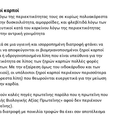
οί καρποί
όγω της περιεκτικότητας τους σε κυρίως πολυακόρεστα
ην δυσκοιλιότητα, αιμορροΐδες, και φλεβίτιδά λόγω των
υτικοί κατά του καρκίνου λόγω της περιεκτικότητας
στην αντρική γονιμότητα
κά σε μια υγιεινή και ισορροπημένη διατροφή φτάνει να
ι να αποφεύγονται οι βιομηχανοποιημένοι ξηροί καρποί
 ή υδρογονοποιημένα λίπη που είναι υπεύθυνα για την
κτικότητα σε λίπος των ξηρών καρπών πολλές φορές
των. Με την εξαίρεση όμως του ινδοκάρυδου και των
ιού), οι υπόλοιποι ξηροί καρποί περιέχουν περισσότερα
ρεστα λίπη) που θεωρούνται ευεργετικά για την μείωση
ην καρδία.
ηθούν καλές πηγές πρωτεΐνης παρόλο που η πρωτεΐνη που
ής Βιολογικής Αξίας Πρωτεΐνης» αφού δεν περιέχουν
εΐνης).
α διατροφή με ποικιλία τροφών θα έχει σαν αποτέλεσμα