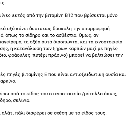
ις.
μίνες εκτός από την βιταμίνη Β12 που βρίσκεται μόνο
λικό οξύ κάνει δυστυχώς δύσκολη την απορρόφησή
ό, όπως το σίδηρο και το ασβέστιο. Όμως, αν
αγείρεμα, τα οξέα αυτά διασπώνται και τα ιχνοστοιχεία
ίσης, η κατανάλωση των ξηρών καρπών μαζί με πηγές
ίδιο, φράουλες, πιπέρι πράσινο) μπορεί να βελτιώσει την
ές πηγές βιταμίνης Ε που είναι αντιοξειδωτική ουσία και
καρκίνο.
ρει από το είδος του σ ιχνοστοιχεία /μέταλλα όπως,
δηρο, σελίνιο.
 αλάτι πάλι διαφέρει σε σχέση με το είδος τους.