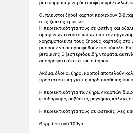
μια ισορροπημένη διατροφή χωρίς ελλείψε
Οι πλείστοι ξηροί καρποί περιέχουν Β-βιτα
στις ζωικές τροφές.
Η περιεκτικότητα τους σε φυτίνη και οξα
ορισμένων ιχνοστοιχείων από τον οργανισμ
χρησιμοποιείτε τους ξηρούς καρπούς στο μ
μπορούν να απορροφηθούν πιο εύκολα. Επ
βιταμίνης C (εσπεριδοειδή, ντομάτα, ακτιν
απορροφητικότητα του σιδήρου.
Ακόμα, όλοι οι ξηροί καρποί αποτελούν καλ
προστατευτική για τις καρδιοπάθειες και 
Η περιεκτικότητα των ξηρών καρπών διαφέ
ψευδάργυρο, ασβέστιο, μαγνήσιο, κάλλιο, σί
Η περιεκτικότητα τους σε φυτικές ίνες και
Θερμίδες ανά 100γρ