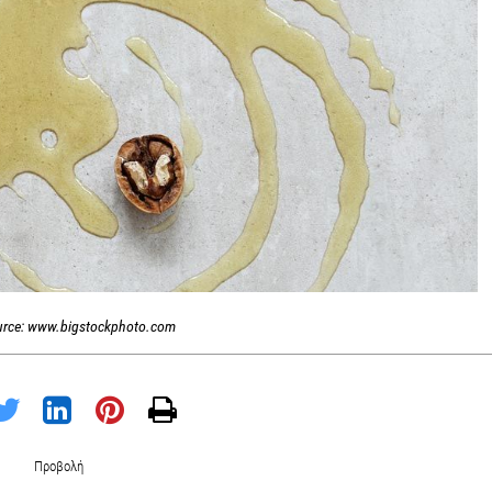
urce: www.bigstockphoto.com
Προβολή