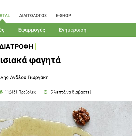
RTAL
ΔΙΑΙΤΟΛΟΓΟΣ
E-SHOP
ές
Εφαρμογές
Ενημέρωση
ΔΙΑΤΡΟΦΗ
ισιακά φαγητά
ένης Ανδέου Γιωργάκη
5 λεπτά να διαβαστεί
112461 Προβολές