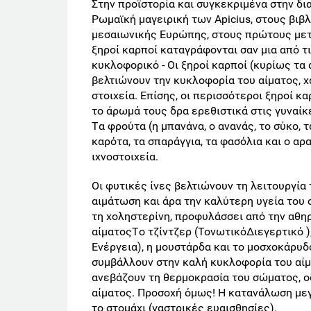
Στην προϊστορία και συγκεκριμένα στην δια
Ρωμαϊκή μαγειρική των Apicius, στους βιβ
μεσαιωνικής Ευρώπης, στους πρώτους μετα
ξηροί καρποί καταγράφονται σαν μια από τ
κυκλοφορικό - Oι ξηροί καρποί (κυρίως τα 
βελτιώνουν την κυκλοφορία του αίματος, χ
στοιχεία. Eπίσης, οι περισσότεροι ξηροί 
το άρωμά τους δρα ερεθιστικά στις γυναίκ
Tα φρούτα (η μπανάνα, ο ανανάς, το σύκο, 
καρότα, τα σπαράγγια, τα φασόλια και ο αρ
ιχνοστοιχεία.
Oι φυτικές ίνες βελτιώνουν τη λειτουργία
αιμάτωση και άρα την καλύτερη υγεία του
τη χοληστερίνη, προφυλάσσει από την αθ
αίματοςTο τζίντζερ (ΤονωτικόΔιεγερτικό )
Ενέργεια), η μουστάρδα και το μοσχοκάρυδ
συμβάλλουν στην καλή κυκλοφορία του αίμα
ανεβάζουν τη θερμοκρασία του σώματος, ο
αίματος. Προσοχή όμως! H κατανάλωση με
το στομάχι (γαστρικές ευαισθησίες).