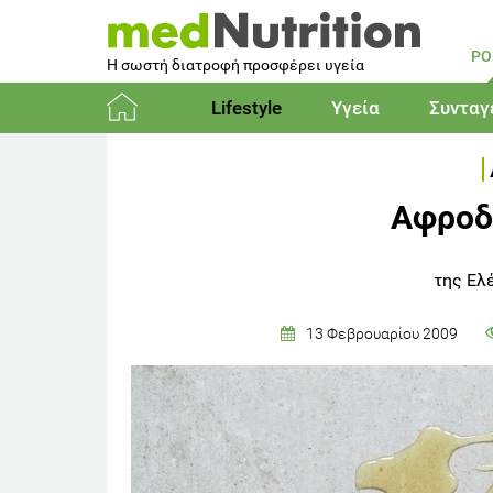
PO
Η σωστή διατροφή προσφέρει υγεία
Lifestyle
Υγεία
Συνταγ
Αρχική
Αφροδ
της Ελ
13 Φεβρουαρίου 2009