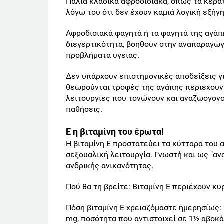
Παλιά κλασικά αφροδισιακά, όπως τα κέρα
λόγω του ότι δεν έχουν καμιά λογική εξήγη
Αφροδισιακά φαγητά ή τα φαγητά της αγάπ
διεγερτικότητα, βοηθούν στην αναπαραγωγ
προβλήματα υγείας.
Δεν υπάρχουν επιστημονικές αποδείξεις γ
θεωρούνται τροφές της αγάπης περιέχουν
λειτουργίες που τονώνουν και αναζωογονο
παθήσεις.
Ε η βιταμίνη του έρωτα!
H βιταμίνη E προστατεύει τα κύτταρα του 
σεξουαλική λειτουργία. Γνωστή και ως "αν
ανδρικής ανικανότητας.
Πού θα τη βρείτε: Bιταμίνη E περιέχουν κυ
Πόση βιταμίνη E χρειαζόμαστε ημερησίως: 
mg, ποσότητα που αντιστοιχεί σε 1½ αβοκά