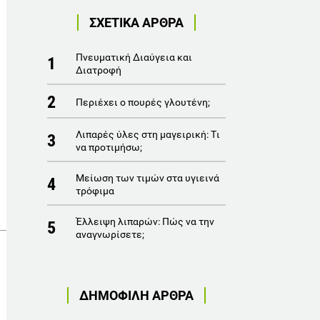
ΣΧΕΤΙΚΑ ΑΡΘΡΑ
Πνευματική Διαύγεια και
1
Διατροφή
2
Περιέχει ο πουρές γλουτένη;
Λιπαρές ύλες στη μαγειρική: Tι
3
να προτιμήσω;
Mείωση των τιμών στα υγιεινά
4
τρόφιμα
Έλλειψη λιπαρών: Πώς να την
5
αναγνωρίσετε;
ΔΗΜΟΦΙΛΗ ΑΡΘΡΑ