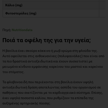
Κάλιο (mg)
Φυτοστερόλες (mg)
Πηγή:
Nutritiondata
Ποιά τα οφέλη της για την υγεία;
Η βανίλια έχει σκούρο κόκκινο ή μωβ χρώμα στη φλούδα της.
Αυτό οφείλεται στις ανθοκυανίνες (πολυφαινόλες) που είναι από
τα πιο δραστικά αντιοξειδωτικά και έχουν συσχετιστεί με
μειωμένο κίνδυνο εμφάνισης καρκίνου του μαστού και καρκίνου
του στόματος.
Τα φλαβονοειδή που περιέχονται στη βανίλια έχουν υψηλή
αντιοξειδωτική δράση αποτελώντας ασπίδα του οργανισμού σε
παθήσεις που σχετίζονται με το καρδιαγγειακό σύστημα. Επίσης,
έχει υψηλά ποσοστά καλίου, που ρυθμίζουν τα επίπεδα της
αυξημένης αρτηριακής πίεσης.