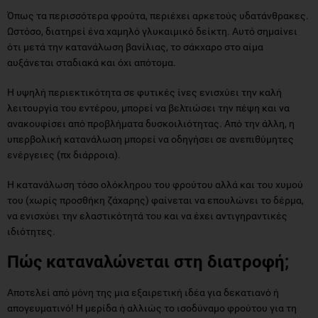
Όπως τα περισσότερα φρούτα, περιέχει αρκετούς υδατάνθρακες.
Ωστόσο, διατηρεί ένα χαμηλό γλυκαιμικό δείκτη. Αυτό σημαίνει
ότι μετά την κατανάλωση βανίλιας, το σάκχαρο στο αίμα
αυξάνεται σταδιακά και όχι απότομα.
Η υψηλή περιεκτικότητα σε φυτικές ίνες ενισχύει την καλή
λειτουργία του εντέρου, μπορεί να βελτιώσει την πέψη και να
ανακουφίσει από προβλήματα δυσκοιλιότητας. Από την άλλη, η
υπερβολική κατανάλωση μπορεί να οδηγήσει σε ανεπιθύμητες
ενέργειες (πχ διάρροια).
Η κατανάλωση τόσο ολόκληρου του φρούτου αλλά και του χυμού
του (χωρίς προσθήκη ζάχαρης) φαίνεται να επουλώνει το δέρμα,
να ενισχύει την ελαστικότητά του και να έχει αντιγηραντικές
ιδιότητες.
Πώς καταναλώνεται στη διατροφή;
Αποτελεί από μόνη της μια εξαιρετική ιδέα για δεκατιανό ή
απογευματινό! Η μερίδα ή αλλιώς το ισοδύναμο φρούτου για τη