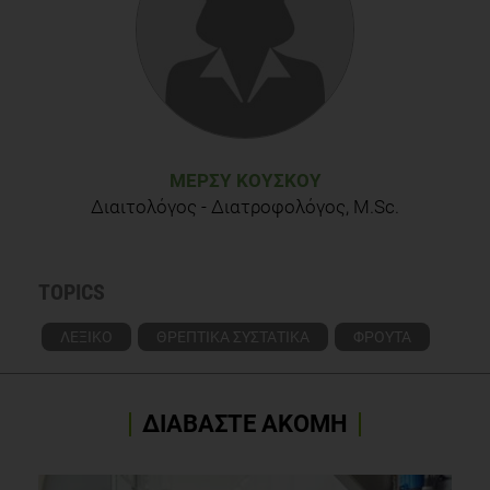
and fruits in healthy Bangladeshi subjects, Malays J Nutr.
(2011)
Letícia Caramori Cefali et al. Vitamin C in Acerola and Red
Plum Extracts: Quantification via HPLC, in Vitro Antioxidant
Activity, and Stability of their Gel and Emulsion Formulations,
Journal of AOAC INTERNATIONAL. (2018)
ΜΈΡΣΥ ΚΟΎΣΚΟΥ
Διαιτολόγος - Διατροφολόγος, M.Sc.
TOPICS
ΛΕΞΙΚΟ
ΘΡΕΠΤΙΚΑ ΣΥΣΤΑΤΙΚΑ
ΦΡΟΥΤΑ
ΔΙΑΒΑΣΤΕ ΑΚΟΜΗ