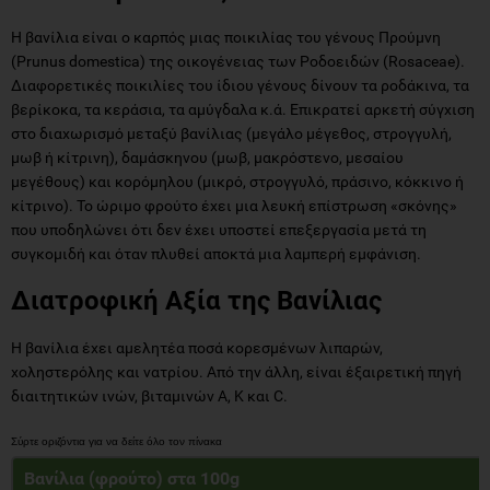
Η βανίλια είναι ο καρπός μιας ποικιλίας του γένους Προύμνη
(Prunus domestica) της οικογένειας των Ροδοειδών (Rosaceae).
Διαφορετικές ποικιλίες του ίδιου γένους δίνουν τα ροδάκινα, τα
βερίκοκα, τα κεράσια, τα αμύγδαλα κ.ά. Επικρατεί αρκετή σύγχιση
στο διαχωρισμό μεταξύ βανίλιας (μεγάλο μέγεθος, στρογγυλή,
μωβ ή κίτρινη), δαμάσκηνου (μωβ, μακρόστενο, μεσαίου
μεγέθους) και κορόμηλου (μικρό, στρογγυλό, πράσινο, κόκκινο ή
κίτρινο). Το ώριμο φρούτο έχει μια λευκή επίστρωση «σκόνης»
που υποδηλώνει ότι δεν έχει υποστεί επεξεργασία μετά τη
συγκομιδή και όταν πλυθεί αποκτά μια λαμπερή εμφάνιση.
Διατροφική Αξία της Βανίλιας
Η βανίλια έχει αμελητέα ποσά κορεσμένων λιπαρών,
χοληστερόλης και νατρίου. Από την άλλη, είναι έξαιρετική πηγή
διαιτητικών ινών, βιταμινών Α, Κ και C.
Βανίλια (φρούτο) στα 100g