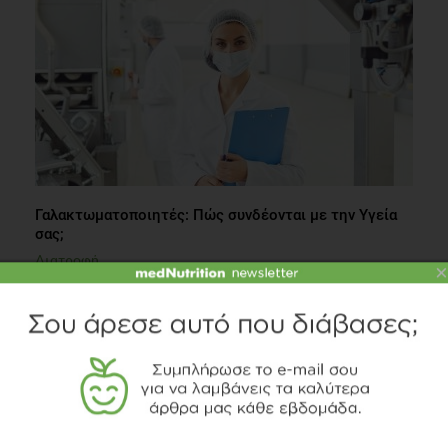
Γαλακτωματοποιητές: Πώς συνδέονται με την Υγεία
σας;
Διατροφή
×
4 λεπτά να διαβαστεί