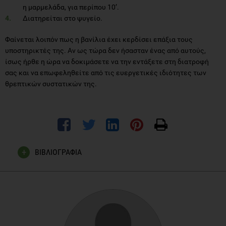
η μαρμελάδα, για περίπου 10’.
Διατηρείται στο ψυγείο.
Φαίνεται λοιπόν πως η βανίλια έχει κερδίσει επάξια τους
υποστηρικτές της. Αν ως τώρα δεν ήσασταν ένας από αυτούς,
ίσως ήρθε η ώρα να δοκιμάσετε να την εντάξετε στη διατροφή
σας και να επωφεληθείτε από τις ευεργετικές ιδιότητες των
θρεπτικών συστατικών της.
ΒΙΒΛΙΟΓΡΑΦΙΑ
Joanna Milala et al. Plum pomaces as a potential source of
dietary fibre: composition and antioxidant properties, J Food
Sci Technol. (2013)
Fatema K et al. Glycemic index determination of vegetable