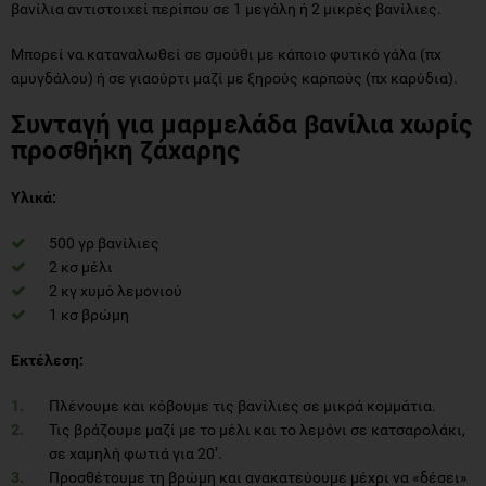
βανίλια αντιστοιχεί περίπου σε 1 μεγάλη ή 2 μικρές βανίλιες.
Μπορεί να καταναλωθεί σε σμούθι με κάποιο φυτικό γάλα (πχ
αμυγδάλου) ή σε γιαούρτι μαζί με ξηρούς καρπούς (πχ καρύδια).
Συνταγή για μαρμελάδα βανίλια χωρίς
προσθήκη ζάχαρης
Υλικά:
500 γρ βανίλιες
2 κσ μέλι
2 κγ χυμό λεμονιού
1 κσ βρώμη
Εκτέλεση:
Πλένουμε και κόβουμε τις βανίλιες σε μικρά κομμάτια.
Τις βράζουμε μαζί με το μέλι και το λεμόνι σε κατσαρολάκι,
σε χαμηλή φωτιά για 20’.
Προσθέτουμε τη βρώμη και ανακατεύουμε μέχρι να «δέσει»