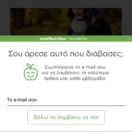
×
Είστε έγκυος; Παίρνετε αρκετό ιώδιο από τη
διατροφή σας;
Οικογένεια
2 λεπτά να διαβαστεί