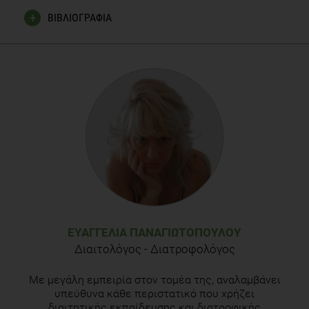
ΒΙΒΛΙΟΓΡΑΦΙΑ
Ρούλα Γκόλιου, 2017, 250 Βότανα & Οι Θεραπευτικές Τους
Ιδιότητες , Εκδόσεις Μάλλιαρης Παιδεία
Κώστας Μπαζαίος, 2003, 100 Βότανα 2000 Θεραπείες,
Εκδόσεις Διατροφή & Υγεία
Φυσική Ιατρική - Βότανα, 2001, Infomedia Publications LTD
Wei JN, Liu ZH, Zhao YP, Zhao LL, Xue TK, Lan QK.
Phytochemical and bioactive profile of Coriandrum sativum
L. Food Chem 2019 Jul 15;286:260-267
Elmas L, Secme M, Mammadov R, Fahrioglu U, Dodurga Y.
ΕΥΑΓΓΕΛΊΑ ΠΑΝΑΓΙΩΤΟΠΟΎΛΟΥ
The determination of the potential anticancer effects of
Διαιτολόγος - Διατροφολόγος
Coriandrum sativum in PC-3 and LNCaP prostate cancer cell
lines. J Cell Biochem 2019 Mar;120(3):3506-3513
Με μεγάλη εμπειρία στον τομέα της, αναλαμβάνει
υπεύθυνα κάθε περιστατικό που χρήζει
Dhyani N, Parveen A, Siddiqi A, Hussain ME, Fahim M.
διαιτητικής εκπαίδευσης και διατροφικής