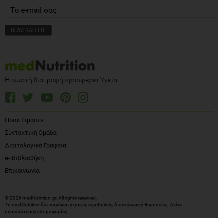
Η σωστή διατροφή προσφέρει Υγεία
Ποιοι Είμαστε
Συντακτική Ομάδα
Διαιτολογικά Γραφεία
e- Βιβλιοθήκη
Επικοινωνία
© 2026 medNutrition.gr. All rights reserved.
Το medNutrition δεν παρέχει ιατρικές συμβουλές, διαγνώσεις ή θεραπείες.
Δείτε
περισσότερες πληροφορίες
.