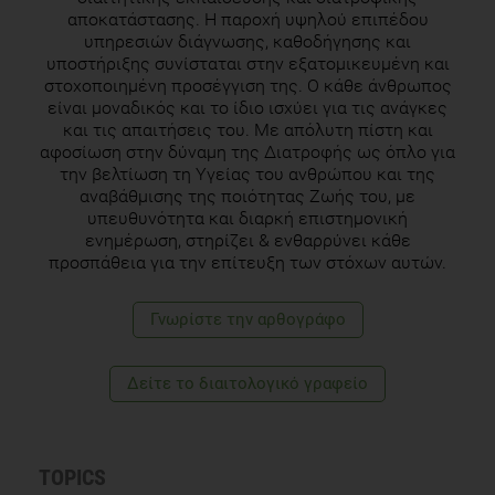
Cardioprotective efficacy of Coriandrum sativum L. seed
αποκατάστασης. Η παροχή υψηλού επιπέδου
extract in heart failure rats through modulation of endothelin
υπηρεσιών διάγνωσης, καθοδήγησης και
receptors and antioxidant potential. J Diet Suppl 2018 Oct
υποστήριξης συνίσταται στην εξατομικευμένη και
στοχοποιημένη προσέγγιση της. Ο κάθε άνθρωπος
9:1-14
είναι μοναδικός και το ίδιο ισχύει για τις ανάγκες
και τις απαιτήσεις του. Με απόλυτη πίστη και
αφοσίωση στην δύναμη της Διατροφής ως όπλο για
την βελτίωση τη Υγείας του ανθρώπου και της
αναβάθμισης της ποιότητας Ζωής του, με
υπευθυνότητα και διαρκή επιστημονική
ενημέρωση, στηρίζει & ενθαρρύνει κάθε
προσπάθεια για την επίτευξη των στόχων αυτών.
Γνωρίστε την αρθογράφο
Δείτε το διαιτολογικό γραφείο
TOPICS