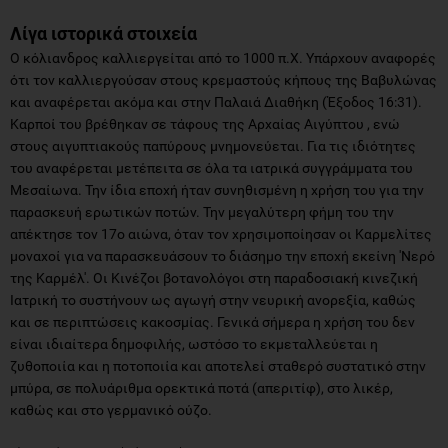
Λίγα ιστορικά στοιχεία
Ο κόλιανδρος καλλιεργείται από το 1000 π.Χ. Υπάρχουν αναφορές
ότι τον καλλιεργούσαν στους κρεμαστούς κήπους της Βαβυλώνας
και αναφέρεται ακόμα και στην Παλαιά Διαθήκη (Έξοδος 16:31).
Καρποί του βρέθηκαν σε τάφους της Αρχαίας Αιγύπτου , ενώ
στους αιγυπτιακούς παπύρους μνημονεύεται. Για τις ιδιότητες
του αναφέρεται μετέπειτα σε όλα τα ιατρικά συγγράμματα του
Μεσαίωνα. Την ίδια εποχή ήταν συνηθισμένη η χρήση του για την
παρασκευή ερωτικών ποτών. Την μεγαλύτερη φήμη του την
απέκτησε τον 17ο αιώνα, όταν τον χρησιμοποίησαν οι Καρμελίτες
μοναχοί για να παρασκευάσουν το διάσημο την εποχή εκείνη 'Νερό
της Καρμέλ'. Οι Κινέζοι βοτανολόγοι στη παραδοσιακή κινεζική
Ιατρική το συστήνουν ως αγωγή στην νευρική ανορεξία, καθώς
και σε περιπτώσεις κακοσμίας. Γενικά σήμερα η χρήση του δεν
είναι ιδιαίτερα δημοφιλής, ωστόσο το εκμεταλλεύεται η
ζυθοποιία και η ποτοποιία και αποτελεί σταθερό συστατικό στην
μπύρα, σε πολυάριθμα ορεκτικά ποτά (απεριτίφ), στο λικέρ,
καθώς και στο γερμανικό ούζο.