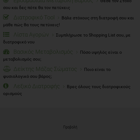
Εβδομαδίαια Μεταβολή Βάρους
Θέσε τον Στόχο
σου και δες πότε θα τον πετύχεις
Διατροφικό Tool
Βάλε στόχους στη διατροφή σου και
μάθε πώς θα τους πετύχεις!
Λίστα Αγορών
Συμπλήρωσε το Shopping List σου, με
διατροφικό νου
Βασικός Μεταβολισμός
Πόσο υψηλός είναι ο
μεταβολισμός σου;
Δείκτης Μάζας Σώματος
Ποιο είναι το
φυσιολογικό σου βάρος;
Λεξικό Διατροφής
Βρες όλους τους διατροφικούς
ορισμούς
Προβολή