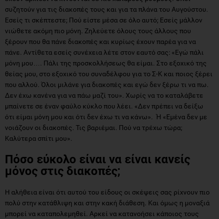
συζητούν για τις διακοπές τους και για τα πλάνα του Αυγούστου.
Εσείς τι σκέπτεστε; Πού είστε μέσα σε όλο αυτό; Εσείς μάλλον
νιώθετε ακόμη πιο μόνη. Ζηλεύετε όλους τους άλλους που
ξέρουν που θα πάνε διακοπές και κυρίως έχουν παρέα για να
πάνε. Αντίθετα εσείς συνέχεια λέτε στον εαυτό σας: «Εγώ πάλι
μόνη μου…. Πάλι της προσκολλήσεως θα είμαι. Στο εξοχικό της
θείας μου, στο εξοχικό του συναδέλφου για το Σ-Κ και ποιος ξέρει
που αλλού. Όλοι μιλάνε για διακοπές και εγώ δεν ξέρω τι να πω.
Δεν έχω κανένα για να πάω μαζί του». Χωρίς να το καταλάβετε
μπαίνετε σε έναν φαύλο κύκλο που λέει. «Δεν πρέπει να δείξω
ότι είμαι μόνη μου και ότι δεν έχω τι να κάνω». Ή «Εμένα δεν με
νοιάζουν οι διακοπές. Τις βαριέμαι. Πού να τρέχω τώρα;
Καλύτερα σπίτι μου».
Πόσο εύκολο είναι να είναι κανείς
μόνος στις διακοπές;
Η αλήθεια είναι ότι αυτού του είδους οι σκέψεις σας ρίχνουν πιο
πολύ στην κατάθλιψη και στην κακή διάθεση. Και όμως η μοναξιά
μπορεί να καταπολεμηθεί. Αρκεί να κατανοήσει κάποιος τους