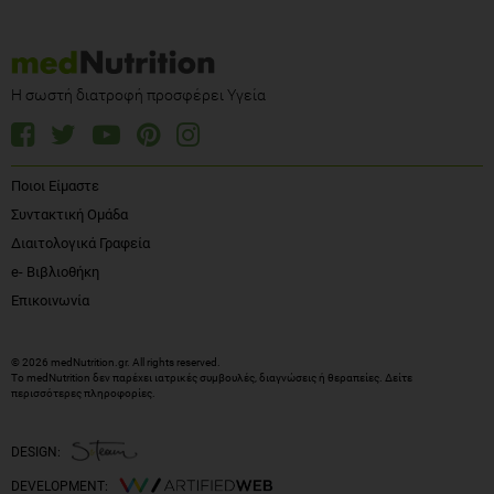
Η σωστή διατροφή προσφέρει Υγεία
Ποιοι Είμαστε
Συντακτική Ομάδα
Διαιτολογικά Γραφεία
e- Βιβλιοθήκη
Επικοινωνία
© 2026 medNutrition.gr. All rights reserved.
Το medNutrition δεν παρέχει ιατρικές συμβουλές, διαγνώσεις ή θεραπείες.
Δείτε
περισσότερες πληροφορίες
.
DESIGN:
DEVELOPMENT: