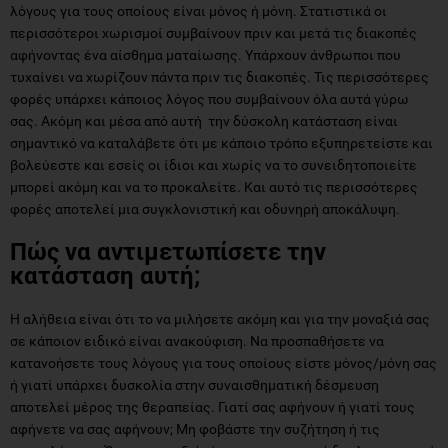
λόγους για τους οποίους είναι μόνος ή μόνη. Στατιστικά οι
περισσότεροι χωρισμοί συμβαίνουν πριν και μετά τις διακοπές
αφήνοντας ένα αίσθημα ματαίωσης. Υπάρχουν άνθρωποι που
τυχαίνει να χωρίζουν πάντα πριν τις διακοπές. Τις περισσότερες
φορές υπάρχει κάποιος λόγος που συμβαίνουν όλα αυτά γύρω
σας. Ακόμη και μέσα από αυτή την δύσκολη κατάσταση είναι
σημαντικό να καταλάβετε ότι με κάποιο τρόπο εξυπηρετείστε και
βολεύεστε και εσείς οι ίδιοι και χωρίς να το συνειδητοποιείτε
μπορεί ακόμη και να το προκαλείτε. Και αυτό τις περισσότερες
φορές αποτελεί μια συγκλονιστική και οδυνηρή αποκάλυψη.
Πώς να αντιμετωπίσετε την
κατάσταση αυτή;
Η αλήθεια είναι ότι το να μιλήσετε ακόμη και για την μοναξιά σας
σε κάποιον ειδικό είναι ανακούφιση. Να προσπαθήσετε να
κατανοήσετε τους λόγους για τους οποίους είστε μόνος/μόνη σας
ή γιατί υπάρχει δυσκολία στην συναισθηματική δέσμευση
αποτελεί μέρος της θεραπείας. Γιατί σας αφήνουν ή γιατί τους
αφήνετε να σας αφήνουν; Μη φοβάστε την συζήτηση ή τις