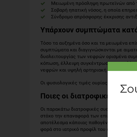
Μειωμένη πρόσληψη πρωτεϊνών από 
Σοβαρή ηπατική νόσος, η οποία επηρε
Σύνδρομο απρόσφορης έκκρισης αντι
Υπάρχουν συμπτώματα κατά
Τόσο τα αυξημένα όσο και τα μειωμένα επ
συμπτώματα και διαγιγνώσκονται με αιματ
δυσλειτουργίας των νεφρών ορισμένα συμπ
κόπωση, έλλειψη συγκέντρωσης, υπνηλία, 
νεφρών και υψηλή αρτηριακή πίεση.
Οι φυσιολογικές τιμές ουρίας στο αίμα είν
Ποιες οι διατροφικές συστά
Οι παρακάτω διατροφικές συστάσεις αφορο
στόχο την επαναφορά των επιπέδων αυτών σ
αποτέλεσμα κάποιας παθογένειας, οι διατ
φορά στο ιατρικό προφίλ του ατόμου.