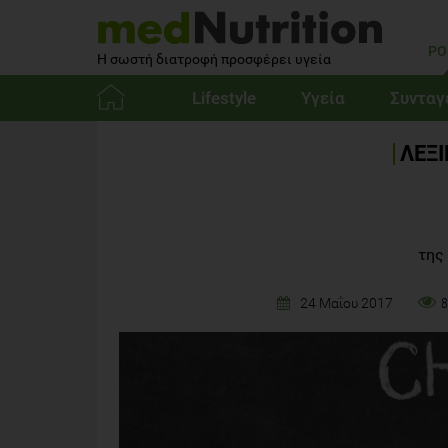
PO
Η σωστή διατροφή προσφέρει υγεία
Lifestyle
Υγεία
Συνταγ
Αρχική
ΛΕΞ
της
24 Μαΐου 2017
8