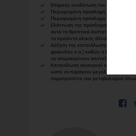
Επαρκής ενυδάτωση του οργανισμού μ
Περιορισμένη πρόσληψη πρωτεϊνών α
Περιορισμένη πρόσληψη αλατιού
Ελάττωση της πρόσληψης καλίου και 
αυτά τα θρεπτικά συστατικά όπως, η μ
τα προϊόντα ολικής άλεσης, η βρώμη κα
Αύξηση της κατανάλωσης τροφίμων πλο
φράουλες κ.α.) καθώς η βιταμίνη C βο
να απομακρύνουν αποτελεσματικότερα
Κατανάλωση αγγουριού καθώς το συγκ
ώστε να παράγουν μεγαλύτερη ποσότη
παραπροϊόντα του μεταβολισμού όπως