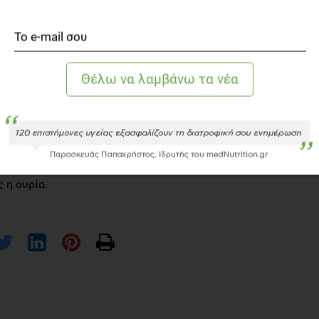
ε κατανάλωση τουλάχιστον 1,5-2Lt νερού ημερησίως
πό τη διατροφή
φωσφόρου, περιορίζοντας κυρίως τροφές πλούσιες σε
πανάνα, το πορτοκάλι, η πατάτα, η ντομάτα, το αβοκάντο,
ι οι ξηροί καρποί.
ύσια σε βιταμίνη C (όπως βατόμουρα, μύρτιλλα,
ηθάει τα νεφρά να φιλτράρουν καλύτερα το αίμα και έτσι
 την ουρία.
εκριμένο τρόφιμο φαίνεται να ενεργοποιεί τα νεφρά
τα ούρων και έτσι να απομακρύνονται καλύτερα τα
 η ουρία.