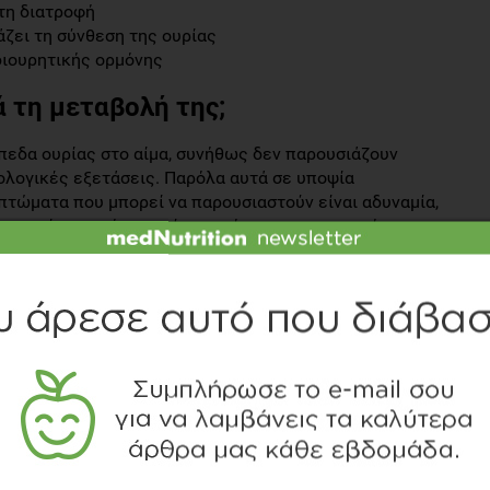
τη διατροφή
άζει τη σύνθεση της ουρίας
διουρητικής ορμόνης
 τη μεταβολή της;
ίπεδα ουρίας στο αίμα, συνήθως δεν παρουσιάζουν
ολογικές εξετάσεις. Παρόλα αυτά σε υποψία
τώματα που μπορεί να παρουσιαστούν είναι αδυναμία,
μειωμένη ποσότητα ούρων, πόνος στην περιοχή των
αι 10-50mg/dl.
σεις για άτομα με αυξημένη ουρία;
ύν υγιή άτομα με αυξημένα επίπεδα ουρίας και έχουν ως
ε φυσιολογικές τιμές. Εάν οι αυξημένες τιμές είναι
ροφικές συστάσεις αλλάζουν και προσαρμόζονται κάθε