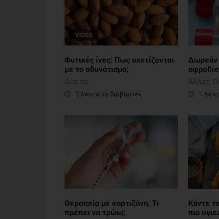
VIDEO
Φυτικές ίνες: Πως σχετίζονται
Δωρεάν 
με το αδυνάτισμα;
αφροδίσ
Δίαιτα
Άλλες Π
2 λεπτά να διαβαστεί
1 λεπτ
Θεραπεία με κορτιζόνη: Τι
Κάντε τ
πρέπει να τρώω;
πιο υγιε