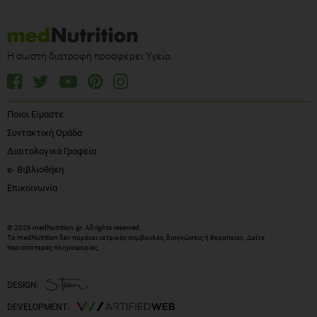
Η σωστή διατροφή προσφέρει Υγεία
Ποιοι Είμαστε
Συντακτική Ομάδα
Διαιτολογικά Γραφεία
e- Βιβλιοθήκη
Επικοινωνία
© 2026 medNutrition.gr. All rights reserved.
Το medNutrition δεν παρέχει ιατρικές συμβουλές, διαγνώσεις ή θεραπείες.
Δείτε
περισσότερες πληροφορίες
.
DESIGN:
DEVELOPMENT: