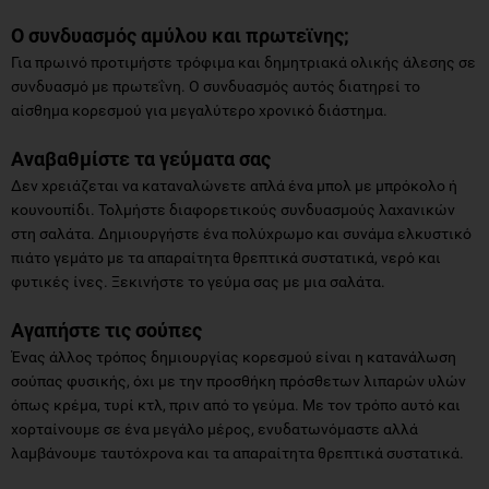
Ο συνδυασμός αμύλου και πρωτεϊνης;
Για πρωινό προτιμήστε τρόφιμα και δημητριακά ολικής άλεσης σε
συνδυασμό με πρωτεΐνη. Ο συνδυασμός αυτός διατηρεί το
αίσθημα κορεσμού για μεγαλύτερο χρονικό διάστημα.
Αναβαθμίστε τα γεύματα σας
Δεν χρειάζεται να καταναλώνετε απλά ένα μπολ με μπρόκολο ή
κουνουπίδι. Τολμήστε διαφορετικούς συνδυασμούς λαχανικών
στη σαλάτα. Δημιουργήστε ένα πολύχρωμο και συνάμα ελκυστικό
πιάτο γεμάτο με τα απαραίτητα θρεπτικά συστατικά, νερό και
φυτικές ίνες. Ξεκινήστε το γεύμα σας με μια σαλάτα.
Αγαπήστε τις σούπες
Ένας άλλος τρόπος δημιουργίας κορεσμού είναι η κατανάλωση
σούπας φυσικής, όχι με την προσθήκη πρόσθετων λιπαρών υλών
όπως κρέμα, τυρί κτλ, πριν από το γεύμα. Με τον τρόπο αυτό και
χορταίνουμε σε ένα μεγάλο μέρος, ενυδατωνόμαστε αλλά
λαμβάνουμε ταυτόχρονα και τα απαραίτητα θρεπτικά συστατικά.