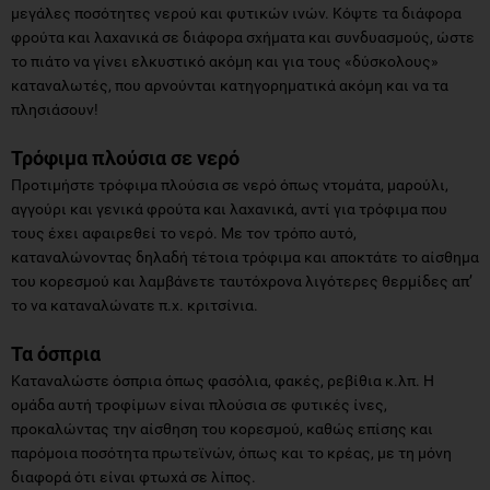
μεγάλες ποσότητες νερού και φυτικών ινών. Κόψτε τα διάφορα
φρούτα και λαχανικά σε διάφορα σχήματα και συνδυασμούς, ώστε
το πιάτο να γίνει ελκυστικό ακόμη και για τους «δύσκολους»
καταναλωτές, που αρνούνται κατηγορηματικά ακόμη και να τα
πλησιάσουν!
Τρόφιμα πλούσια σε νερό
Προτιμήστε τρόφιμα πλούσια σε νερό όπως ντομάτα, μαρούλι,
αγγούρι και γενικά φρούτα και λαχανικά, αντί για τρόφιμα που
τους έχει αφαιρεθεί το νερό. Με τον τρόπο αυτό,
καταναλώνοντας δηλαδή τέτοια τρόφιμα και αποκτάτε το αίσθημα
του κορεσμού και λαμβάνετε ταυτόχρονα λιγότερες θερμίδες απ’
το να καταναλώνατε π.χ. κριτσίνια.
Τα όσπρια
Καταναλώστε όσπρια όπως φασόλια, φακές, ρεβίθια κ.λπ. Η
ομάδα αυτή τροφίμων είναι πλούσια σε φυτικές ίνες,
προκαλώντας την αίσθηση του κορεσμού, καθώς επίσης και
παρόμοια ποσότητα πρωτεϊνών, όπως και το κρέας, με τη μόνη
διαφορά ότι είναι φτωχά σε λίπος.