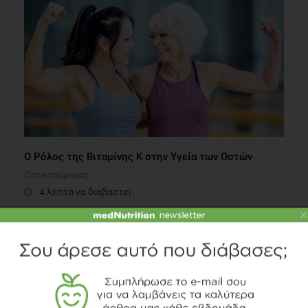
Ο Ρόλος της Βιταμίνης Κ στην Υγεία των Οστών
Οστεοπόρωση
4 λεπτά να διαβαστεί
×