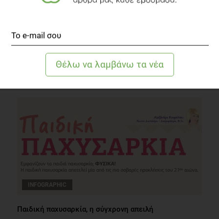
Υγιεινά Comfort Foods: Και όμως, υπάρχουν!
Διατροφή
3 λεπτά να διαβαστεί
INFOGRAPHIC
Παιδική παχυσαρκία, η σύγχρονη απειλή