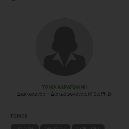
Loth KA, Maclehose RF, Fulkerson JA, Crow S, Neumark-
Sztainer D. Eat this, not that! Parental demographic
correlates of food-related parenting practices. Appetite. 2012
Sep 26.
Baron KG, Reid KJ, Horn LV, Zee PC. Contribution of evening
macronutrient intake to total caloric intake and body mass
index. Appetite. 2012 Oct 2.
Baron KG, Reid KJ, Horn LV, Zee PC. Contribution of evening
macronutrient intake to total caloric intake and body mass
index. Appetite. 2012 Oct 2.
ΤΌΝΙΑ ΚΑΡΑΓΙΆΝΝΗ
Διαιτολόγος – Διατροφολόγος, M.Sc, Ph.D.
TOPICS
ΤΡΟΦΙΜΑ
ΔΙΑΤΡΟΦΗ
ΣΥΜΒΟΥΛΕΣ