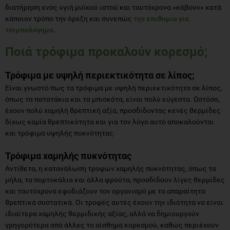
διατήρηση ενός υγιή μυϊκού ιστού και ταυτόχρονα «κόβουν» κατά
κάποιον τρόπο την όρεξη και συνεπώς
την επιθυμία για
τσιμπολόγημα
.
Ποιά τρόφιμα προκαλούν κορεσμό;
Τρόφιμα με υψηλή περιεκτικότητα σε λίπος;
Είναι γνωστό πως τα τρόφιμα με υψηλή περιεκτικότητα σε λίπος,
όπως τα πατατάκια και τα μπισκότα, είναι πολύ εύγεστα. Ωστόσο,
έχουν πολύ χαμηλή θρεπτική αξία, προσδίδοντας κενές θερμίδες
δίχως καμία θρεπτικότητα και για τον λόγο αυτό αποκαλούνται
και τρόφιμα υψηλής πυκνότητας.
Τρόφιμα χαμηλής πυκνότητας
Αντίθετα, η κατανάλωση τροφών χαμηλής πυκνότητας, όπως τα
μήλα, τα πορτοκάλια και άλλα φρούτα, προσδίδουν λίγες θερμίδες
και ταυτόχρονα εφοδιάζουν τον οργανισμό με τα απαραίτητα
θρεπτικά συστατικά. Οι τροφές αυτές έχουν την ιδιότητα να είναι
ιδιαίτερα χαμηλής θερμιδικής αξίας, αλλά να δημιουργούν
γρηγορότερα από άλλες το αίσθημα κορεσμού, καθώς περιέχουν