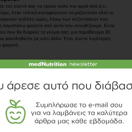
ε τον εαυτό σας να τρώει πολύ πιο αργά από ό,τι
ώμε, όταν τελικά καταφέρνουν να μαζευτούν όλοι οι
 διαρκούν πολλές ώρες, λόγω των συζητήσεων που
ε παραπάνω φαγητό από αυτό που συνηθίζουμε. Είναι
ριο που θα διαρκεί το γεύμα σας, για παράδειγμα 30
ι ασχοληθείτε με κάτι άλλο. Έτσι, έχετε λιγότερες
 φαγητό.
ρά τρόφιμα. Αλλά κι εμείς όταν μαγειρεύουμε σπίτι στις
εζητημένα φαγητά, με συνταγές που επιβάλλουν τη χρήση
 θέλουμε να χάσουμε βάρος, πρέπει να μειώσουμε το
ουμε να μην ξεπερνάει το 35% της συνολικής πρόσληψης
υ και περιοριστείτε σε 1-2 κουταλιές της σούπας την
αρίνη και χρησιμοποιήστε γαλοπούλα αντί για μπέικον.
ματα
αι οι πίτες, είναι οι συνήθεις επιλογές σας κατά την
συνήθειες. Κάντε έξυπνες επιλογές, προτιμώντας φρούτα,
, ημιάπαχο γιαούρτι, μια χούφτα ανάλατους ξηρούς