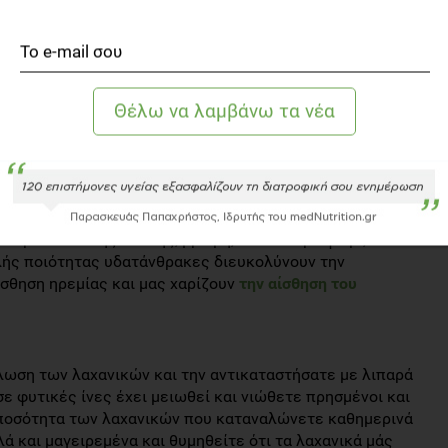
ιμα αυτά θα σας «κόψουν» την πείνα, θα σας δώσουν
σουν με περιττές θερμίδες.
ακες
ροφή μας την περίοδο των γιορτών είναι η μεγάλη
μαντικό να αποχωριστούμε αυτήν τη συνήθεια, βγάζοντας
 μας. Έτσι, η επιθυμία για γλυκό θα φύγει και θα
ρατώντας την ενέργειά μας σταθερή. Συμβουλή: πετάξτε
από την εορταστική περίοδο.
μακαρόνια ολικής άλεσης, βρώμη, πολύσπορο ψωμί,
αλής ποιότητας υδατάνθρακες διευκολύνουν την
ίσθηση ηρεμίας και μας χαρίζουν
την αίσθηση του
ωση των λαχανικών και την αντικαταστήσατε με λιπαρά
ε φυτικές ίνες έχει μειωθεί και νιώθετε πρησμένοι και
ν ποσότητα των λαχανικών που καταναλώνετε καθημερινά
ά και μαγειρεμένα και θυμηθείτε ότι τα λαχανικά μάς