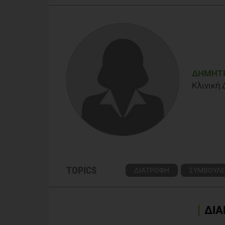
Garrow JS (2000). Human nutrition and Dietetics, 10
http://www.bda.uk.com/news/071206Christmas.
Thomas B (2001). Manual of Dietetic Practice, 3rd e
ΔΉΜΗΤΡ
Κλινική
TOPICS
ΔΙΑΤΡΟΦΗ
ΣΥΜΒΟΥΛΕ
ΔΙΑ