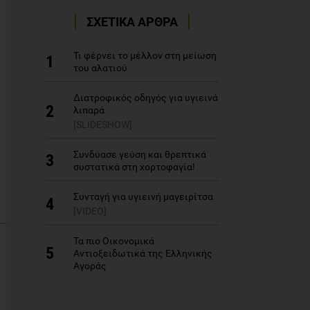
ΣΧΕΤΙΚΑ ΑΡΘΡΑ
Τι φέρνει το μέλλον στη μείωση
1
του αλατιού
Διατροφικός οδηγός για υγιεινά
2
λιπαρά
[SLIDESHOW]
Συνδύασε γεύση και θρεπτικά
3
συστατικά στη χορτοφαγία!
Συνταγή για υγιεινή μαγειρίτσα
4
[VIDEO]
Τα πιο Οικονομικά
5
Αντιοξειδωτικά της Ελληνικής
Αγοράς