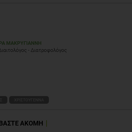
th edition. Churchill Livingstone, UK
pdf Αξιολογήθηκε Δεκέμβριος 2011
dition. Blackwell
Α ΜΑΚΡΥΓΙΆΝΝΗ
 Διαιτολόγος - Διατροφολόγος
Σ
ΧΡΙΣΤΟΥΓΕΝΝΑ
ΒΑΣΤΕ ΑΚΟΜΗ