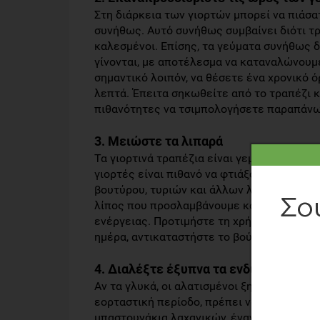
Στη διάρκεια των γιορτών μπορεί να πιάσατ
συνήθως. Αυτό συνήθως συμβαίνει διότι τρ
καλεσμένοι. Επίσης, τα γεύματα συνήθως
γίνονται, με αποτέλεσμα να καταναλώνουμ
σημαντικό λοιπόν, να θέσετε ένα χρονικό ό
λεπτά. Έπειτα σηκωθείτε από το τραπέζι κα
πιθανότητες να τσιμπολογήσετε παραπάνω
3. Μειώστε τα λιπαρά
Τα γιορτινά τραπέζια είναι γεμάτα με λιπα
γιορτές είναι πιθανό να φτιάξουμε πιο εξ
βουτύρου, τυριών και άλλων λιπαρών. Εάν
λίπος που προσλαμβάνουμε και να φροντίσ
ενέργειας. Προτιμήστε τη χρήση ελαιόλαδο
ημέρα, αντικαταστήστε το βούτυρο με μαργ
4. Διαλέξτε έξυπνα τα ενδιάμεσα γεύ
Αν τα γλυκά, οι αλατισμένοι ξηροί καρποί κ
εορταστική περίοδο, πρέπει να αλλάξετε 
μπαστουνάκια λαχανικών, έναν φυσικό χυμό