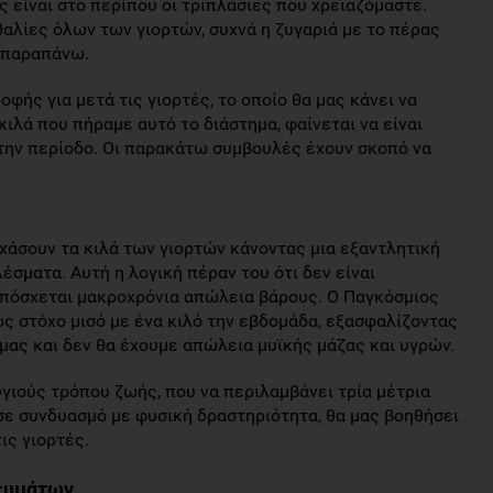
ς είναι στο περίπου οι τριπλάσιες που χρειαζόμαστε.
αλίες όλων των γιορτών, συχνά η ζυγαριά με το πέρας
ά παραπάνω.
οφής για μετά τις γιορτές, το οποίο θα μας κάνει να
ιλά που πήραμε αυτό το διάστημα, φαίνεται να είναι
την περίοδο. Οι παρακάτω συμβουλές έχουν σκοπό να
χάσουν τα κιλά των γιορτών κάνοντας μια εξαντλητική
έσματα. Αυτή η λογική πέραν του ότι δεν είναι
υπόσχεται μακροχρόνια απώλεια βάρους. Ο Παγκόσμιος
ς στόχο μισό με ένα κιλό την εβδομάδα, εξασφαλίζοντας
 μας και δεν θα έχουμε απώλεια μυϊκής μάζας και υγρών.
γιούς τρόπου ζωής, που να περιλαμβάνει τρία μέτρια
σε συνδυασμό με φυσική δραστηριότητα, θα μας βοηθήσει
ις γιορτές.
γευμάτων