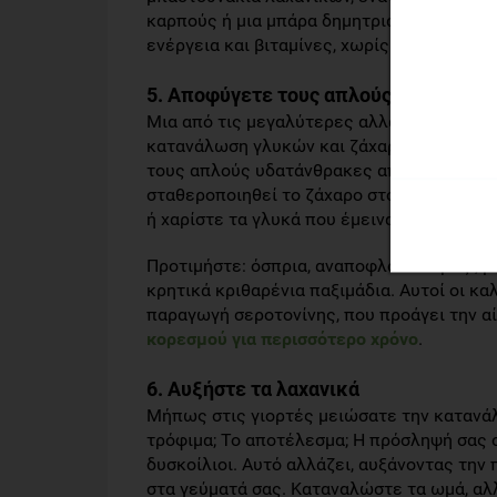
καρπούς ή μια μπάρα δημητριακών. Τα τρόφ
ενέργεια και βιταμίνες, χωρίς να σας γεμί
5. Αποφύγετε τους απλούς υδατάνθρ
Μια από τις μεγαλύτερες αλλαγές στη διατ
κατανάλωση γλυκών και ζάχαρης. Είναι ση
τους απλούς υδατάνθρακες από την διατροφή
σταθεροποιηθεί το ζάχαρο στο αίμα μας, κ
ή χαρίστε τα γλυκά που έμειναν στο σπίτι 
Προτιμήστε: όσπρια, αναποφλοίωτο ρύζι, 
κρητικά κριθαρένια παξιμάδια. Αυτοί οι κ
παραγωγή σεροτονίνης, που προάγει την α
κορεσμού για περισσότερο χρόνο
.
6. Αυξήστε τα λαχανικά
Μήπως στις γιορτές μειώσατε την κατανάλ
τρόφιμα; Το αποτέλεσμα; Η πρόσληψή σας σ
δυσκοίλιοι. Αυτό αλλάζει, αυξάνοντας τη
στα γεύματά σας. Καταναλώστε τα ωμά, αλλ