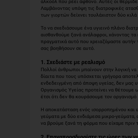
αλκοόλ που ρέει άφθονο. Αυτές οι θερμίδε
Λαμβάνοντας υπόψη τις διατροφικές ατασθ
των γιορτών δείχνει τουλάχιστον δύο κιλ
Το να σχεδιάσουμε ένα υγιεινό πλάνο διατρ
αισθανθούμε ξανά ανάλαφροι, χάνοντας τα κ
πραγματικά αυτό που χρειαζόμαστε αυτήν 
σας βοηθήσουν σε αυτό.
1. Σχεδιάστε με ρεαλισμό
Πολλοί άνθρωποι μπαίνουν στην λογική να 
δίαιτα που τους υπόσχεται γρήγορα αποτελ
ενδεδειγμένη από άποψη υγείας, δεν μας 
Οργανισμός Υγείας προτείνει να θέτουμε ω
έτσι ότι δεν θα κουράσουμε τον οργανισμό
Η αποκατάσταση ενός ισορροπημένου και υ
γεύματα με δύο ενδιάμεσα μικρο-γεύματα, 
να βρούμε ξανά τη φόρμα που είχαμε πριν τ
2. Επαναπροσδιορίστε τις ώρες των 