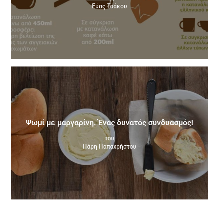
Εύας Τσάκου
Ψωμί με μαργαρίνη. Ένας δυνατός συνδυασμός!
του
Πάρη Παπαχρήστου