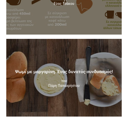
Εύας Τσάκου
Ψωμί με μαργαρίνη. Ένας δυνατός συνδυασμός!
του
Πάρη Παπαχρήστου