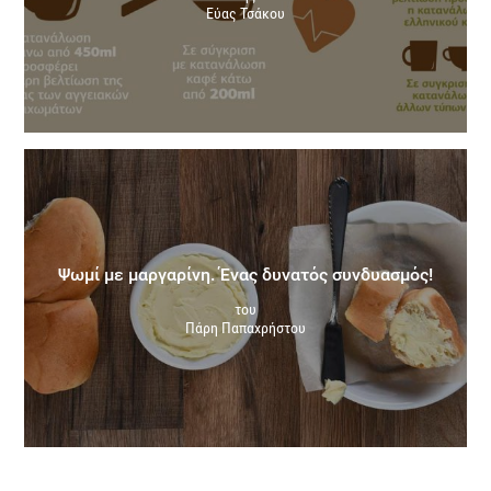
Εύας Τσάκου
Ψωμί με μαργαρίνη. Ένας δυνατός συνδυασμός!
του
Πάρη Παπαχρήστου