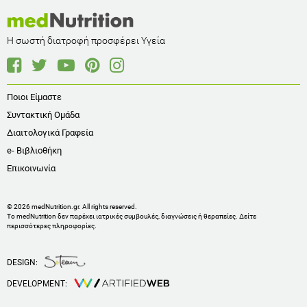
Η σωστή διατροφή προσφέρει Υγεία
Ποιοι Είμαστε
Συντακτική Ομάδα
Διαιτολογικά Γραφεία
e- Βιβλιοθήκη
Επικοινωνία
© 2026 medNutrition.gr. All rights reserved.
Το medNutrition δεν παρέχει ιατρικές συμβουλές, διαγνώσεις ή θεραπείες.
Δείτε
περισσότερες πληροφορίες
.
DESIGN:
DEVELOPMENT: