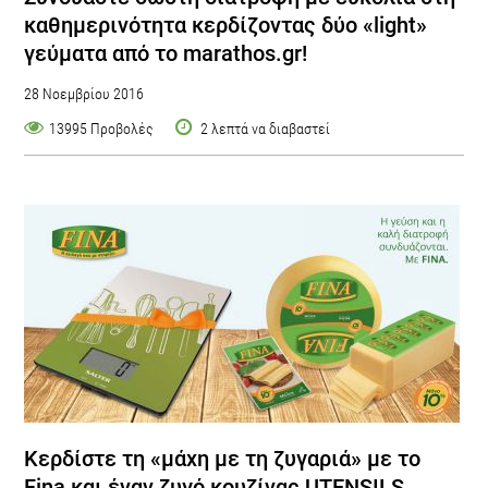
καθημερινότητα κερδίζοντας δύο «light»
γεύματα από το marathos.gr!
28 Νοεμβρίου 2016
13995 Προβολές
2 λεπτά να διαβαστεί
Κερδίστε τη «μάχη με τη ζυγαριά» με το
Fina και έναν ζυγό κουζίνας UTENSILS