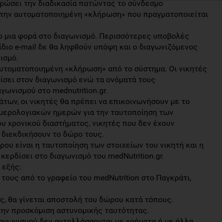
ρώσει την διαδικασία πατώντας το σύνδεσμο
την αυτοματοποιημένη «κλήρωση» που πραγματοποιείται
ο μια φορά στο διαγωνισμό. Περισσότερες υποβολές
 ίδιο e-mail δε θα ληφθούν υπόψη και ο διαγωνιζόμενος
ισμό.
αυτοματοποιημένη «κλήρωση» από το σύστημα. Οι νικητές
δίσει στον διαγωνισμό ενώ τα ονόματά τους
γωνισμού στο mednutrition.gr.
ων, οι νικητές θα πρέπει να επικοινωνήσουν με το
 ημερολογιακών ημερών για την ταυτοποίηση των
ου χρονικού διαστήματος, νικητές που δεν έχουν
 διεκδικήσουν το δώρο τους.
ου είναι η ταυτοποίηση των στοιχείων του νικητή και η
κερδίσει στο διαγωνισμό του medNutrition.gr.
 εξής:
τους από το γραφείο του medNutrition στο Παγκράτι,
ς, θα γίνεται αποστολή του δώρου κατά τόπους.
την προσκόμιση αστυνομικής ταυτότητας.
αγωνισμού δεν ανταλλάσσονται με χρήματα ή με άλλα