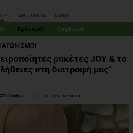
RTAL
ΔΙΑΙΤΟΛΟΓΟΣ
E-SHOP
ές
Εφαρμογές
Ενημέρωση
ΙΑΓΩΝΙΣΜΟΙ
χειροποίητες ρακέτες JOY & το
αλήθειες στη διατροφή μας"
2 λεπτά να διαβαστεί
8226 Προβολές