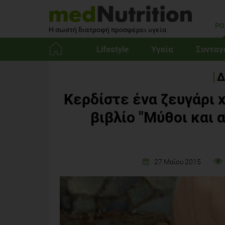
PO
Η σωστή διατροφή προσφέρει υγεία
Lifestyle
Υγεία
Συνταγ
Αρχική
Δ
Κερδίστε ένα ζευγάρι 
βιβλίο "Mύθοι και 
27 Μαΐου 2015