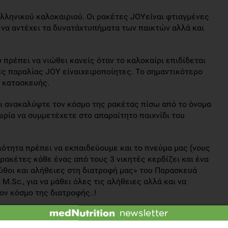
ελληνικού καλοκαιριού. Οι ρακέτες JΟΥείναι φτιαγμένες
 να αντέχει τα δυνατάχτυπήματα των παικτών αλλά και
 πρέπει να νιώθει κανείς όταν το καλοκαίρι επιδίδεται
ες παραλίας JOY είναιχειροποίητες. Το σημαντικότερο
ς κατασκευής.
αι ανακαλύψτε τον κόσμο της ρακέτας πίσω από το όνομα
ρία να συμμετέχετε στο απαραίτητο παιχνίδι του
ιότητα πρέπει να εκπαιδεύουμε και το πνεύμα μας (νους
ι ρακέτες κάθε ένας από τους 3 νικητές κερδίζει και ένα
Μύθοι και αλήθειες στη διατροφή μας» του Παρασκευά
.Sc., για να μάθει όλες τις αλήθειες αλλά και να
ν κόσμο της διατροφής..!