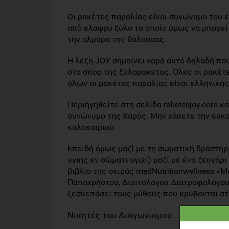
Οι ρακέτες παραλίας είναι συνώνυμο του 
από ελαφρύ ξύλο το οποίο όμως να μπορεί
την αλμύρα της θάλασσας.
Η λέξη JOY σημαίνει χαρά αυτό δηλαδή που
στο σπορ της ξυλορακέτας. Όλες οι ρακέτ
όλων οι ρακέτες παραλίας είναι ελληνική
Περιηγηθείτε στη σελίδα raketesjoy.com κ
συνώνυμο της Χαράς. Μην χάσετε την ευκαι
καλοκαιριού.
Επειδή όμως μαζί με τη σωματική δραστηρ
υγιής εν σώματι υγιεί) μαζί με ένα ζευγάρ
βιβλίο της σειράς medNutritionwellness «
Παπαχρήστου, Διαιτολόγου Διατροφολόγου M
ξεσκεπάσει τους μύθους που κρύβονται στο
Νικητές του Διαγωνισμου