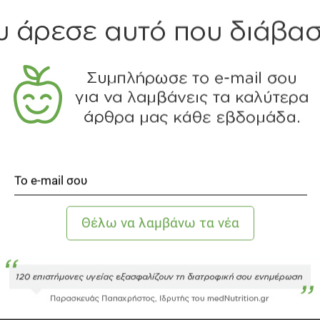
ό εκ του οποίου 3 (τρείς) νικητές θα κερδίσουν από 2
αι αλήθειες στη διατροφή μας", με δεκτές συμμετοχές ως
 έχει οποιοδήποτε φυσικό πρόσωπο, άνω των 18 ετών,
νων στο mednutrition.gr καθώς και οι σύζυγοι και
ντας τη συμμετοχή του μέσω της αντίστοιχης φόρμας
συμμετέχοντες θα πρέπει να στείλουν τα πλήρη και ακριβή
ποχρεωτικά στη φόρμα συμμετοχής στο διαγωνισμό (πχ.
ι να επιβεβαιώσουν τη συμμετοχή τους πατώντας το
ιβεβαίωσης που θα αποσταλεί στο email που έχουν
l επιβεβαίωσης είναι πιθανόν να έχετε συμπληρώσει
 μήπως έχετε λάβει το email αλλά έχει προωθηθεί στα