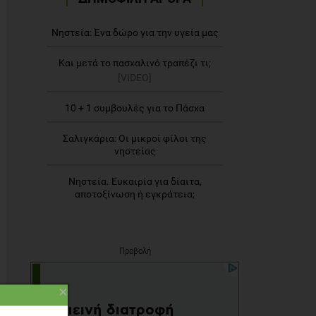
Νηστεία: Ένα δώρο για την υγεία μας
Και μετά το πασχαλινό τραπέζι τι;
[VIDEO]
10 + 1 συμβουλές για το Πάσχα
Σαλιγκάρια: Οι μικροί φίλοι της
νηστείας
Νηστεία. Ευκαιρία για δίαιτα,
αποτοξίνωση ή εγκράτεια;
Προβολή
×