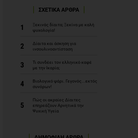
ΣΧΕΤΙΚΑ ΑΡΘΡΑ
Ξεκινάς δίαιτα; Ξεκίνα με καλή
1
ψυχολογία!
Δίαιτα και άσκηση για
2
ινσουλινοαντίσταση
Τι συνδέει τον ελληνικό καφέ
3
με την Ικαρία;
Βιολογικό ψάρι. Γεγονός...εκτός
4
συνόρων!
Πώς οι ακραίες Δίαιτες
5
επηρεάζουν Αρνητικά την
Ψυχική Υγεία
ΔΗΜΟΦΙΛΗ ΑΡΘΡΑ