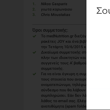
Nikos Gasparis
γιωτα κορωναιου
Chris Moustakas
Όροι συμμετοχής:
Το medNutrition.gr διεξάγει διαγωνισμ
ρακέτες JOY και ένα βιβλίο "Μύθοι κ
την Τετάρτη 10/6/2015 και ώρα 14:30.
Δικαίωμα συμμετοχής στο διαγωνισμό
πλην των ιδιοκτητών και των εργαζομέ
συγγενείς τους Α’ βαθμού, αποστέλλο
συμμετοχής.
Για να είναι έγκυρη η συμμετοχή, οι 
τους στοιχεία που αναγράφονται ως υ
ονοματεπώνυμο, τηλέφωνο, e-mail) κα
σύνδεσμο που θα λάβουν στο email επ
συμπληρώσει. Εάν δεν λάβετε το emai
λάθος το email σας. Ελέγξετε επίσης
ανεπιθύμητα (spam folder).