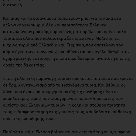
ελληνικά νοικοκυριά, όλο και περισσότεροι Έλληνες
καταναλώνουν ροκφόρ, παρμεζάνα, μοτσαρέλα, πεκορίνο, μπλε
τυριά, και αλλά, που παλαιοτέρα δεν επέλεγαν. Μάλιστα, τα
κίτρινα τυριά από Ολλανδία και Γερμανία, που αποτελούν τον
κύριο όγκο των εισαγωγών, απευθύνονται σε μεγάλο βαθμό στην
αγορά μαζικής εστίασης, η οποία είχε δυναμική ανάπτυξη από τις
αρχές της δεκαετίας.
Έτσι, η ελληνική παραγωγή τυριών υπόκειται τα τελευταία χρόνια
σε δριμύ ανταγωνισμό από τα εισαγόμενα τυριά. Και βέβαια, οι
λόγοι που έχουν δημιουργήσει αυτές τις συνθήκες είναι οι
χαμηλότερες τιμές των εισαγόμενων τυριών -από αυτές των
αντίστοιχων Ελληνικών τυριών- η καλή και σταθερή ποιότητά
τους, η διαφοροποίηση στις γεύσεις τους, και βέβαια η επιθετική
πολιτική προώθησής τους.
Παρ’ όλα αυτά, η Ελλάδα βρίσκεται στην τρίτη θέση σε ό,τι αφορά
τον αριθμό των τυριών που παράγει, μετά τη Γαλλία και την
Ιταλία. Σ’ αυτή την εξέλιξη συνέβαλαν οι μεγάλες τυροκομικές
επιχειρήσεις που υλοποίησαν σημαντικές επενδύσεις