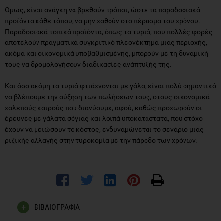
Παραδοσιακά τοπικά προϊόντα, όπως τα τυριά, που πολλές φορές
αποτελούν πραγματικά συγκριτικό πλεονέκτημα μιας περιοχής,
ακόμα και οικονομικά υποβαθμισμένης, μπορούν με τη δυναμική
τους να δρομολογήσουν διαδικασίες ανάπτυξής της.
Και όσο ακόμη τα τυριά φτιάχνονται με γάλα, είναι πολύ σημαντικό
να βλέπουμε την αύξηση των πωλήσεων τους, στους οικονομικά
χαλεπούς καιρούς που διανύουμε, αφού, καθώς προχωρούν οι
έρευνες με γάλατα σόγιας και λοιπά υποκατάστατα, που στόχο
έχουν να μειώσουν το κόστος, ενδυναμώνεται το σενάριο μιας
ριζικής αλλαγής στην τυροκομία με την πάροδο των χρόνων.
ΒΙΒΛΙΟΓΡΑΦΙΑ
http://www.fromages-de-terroirs.com/
http://www.homefood.gr/food/home.asp?currentp=3