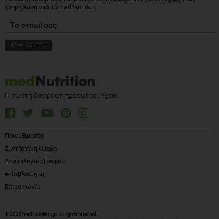
Η σωστή διατροφή προσφέρει Υγεία
Ποιοι Είμαστε
Συντακτική Ομάδα
Διαιτολογικά Γραφεία
e- Βιβλιοθήκη
Επικοινωνία
© 2026 medNutrition.gr. All rights reserved.
Το medNutrition δεν παρέχει ιατρικές συμβουλές, διαγνώσεις ή θεραπείες.
Δείτε
περισσότερες πληροφορίες
.