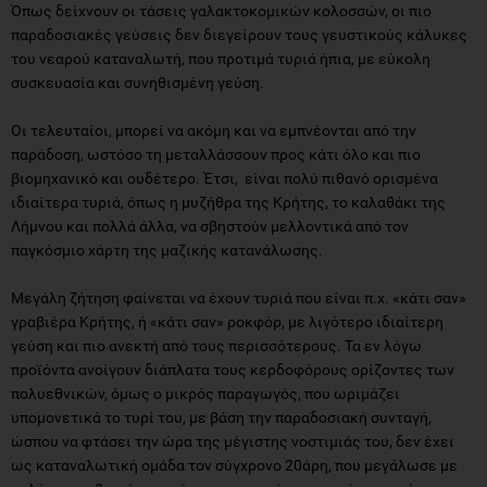
συσκευασία και συνηθισμένη γεύση.
Οι τελευταίοι, μπορεί να ακόμη και να εμπνέονται από την
παράδοση, ωστόσο τη μεταλλάσσουν προς κάτι όλο και πιο
βιομηχανικό και ουδέτερο. Έτσι, είναι πολύ πιθανό ορισμένα
ιδιαίτερα τυριά, όπως η μυζήθρα της Κρήτης, το καλαθάκι της
Λήμνου και πολλά άλλα, να σβηστούν μελλοντικά από τον
παγκόσμιο χάρτη της μαζικής κατανάλωσης.
Μεγάλη ζήτηση φαίνεται να έχουν τυριά που είναι π.χ. «κάτι σαν»
γραβιέρα Κρήτης, ή «κάτι σαν» ροκφόρ, με λιγότερο ιδιαίτερη
γεύση και πιο ανεκτή από τους περισσότερους. Τα εν λόγω
προϊόντα ανοίγουν διάπλατα τους κερδοφόρους ορίζοντες των
πολυεθνικών, όμως ο μικρός παραγωγός, που ωριμάζει
υπομονετικά το τυρί του, με βάση την παραδοσιακή συνταγή,
ώσπου να φτάσει την ώρα της μέγιστης νοστιμιάς του, δεν έχει
ως καταναλωτική ομάδα τον σύγχρονο 20άρη, που μεγάλωσε με
απλές, συνηθισμένες γεύσεις και τυράκια σε σχήμα τριγώνου,
μπαλίτσας, κλπ.