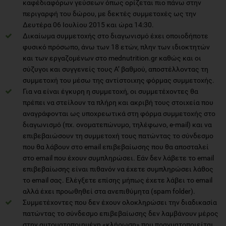
καφέδιαφόρων γεύσεων όπως ορίζεται πιο πάνω στην
περιγαρφή του δώρου, με δεκτές συμμετοχές ως την
Δευτέρα 06 Ιουλίου 2015 και ώρα 14:30.
Δικαίωμα συμμετοχής στο διαγωνισμό έχει οποιοδήποτε
φυσικό πρόσωπο, άνω των 18 ετών, πλην των ιδιοκτητών
και των εργαζομένων στο mednutrition.gr καθώς και οι
σύζυγοι και συγγενείς τους Α’ βαθμού, αποστέλλοντας τη
συμμετοχή του μέσω της αντίστοιχης φόρμας συμμετοχής.
Για να είναι έγκυρη η συμμετοχή, οι συμμετέχοντες θα
πρέπει να στείλουν τα πλήρη και ακριβή τους στοιχεία που
αναγράφονται ως υποχρεωτικά στη φόρμα συμμετοχής στο
διαγωνισμό (πχ. ονοματεπώνυμο, τηλέφωνο, e-mail) και να
επιβεβαιώσουν τη συμμετοχή τους πατώντας το σύνδεσμο
που θα λάβουν στο email επιβεβαίωσης που θα αποσταλεί
στο email που έχουν συμπληρώσει. Εάν δεν λάβετε το email
επιβεβαίωσης είναι πιθανόν να έχετε συμπληρώσει λάθος
το email σας. Ελέγξετε επίσης μήπως έχετε λάβει το email
αλλά έχει προωθηθεί στα ανεπιθύμητα (spam folder).
Συμμετέχοντες που δεν έχουν ολοκληρώσει την διαδικασία
πατώντας το σύνδεσμο επιβεβαίωσης δεν λαμβάνουν μέρος
στην αυτοματοποιημένη «κλήρωση» που πραγματοποιείται