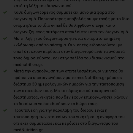
κατά τη λήξη του διαγωνισμού.
Κάθε διαγωνιζόμενος συμμετέχει μόνο μια φορά στο
διαγωνισμό. Περισσότερες υποβολές συμμετοχής με το ίδιο
όνομα ή/και το ίδιο e-mail δε θα ληφθούν υπόψη και ο
διαγωνιζόμενος αυτόματα αποκλείεται από τον διαγωνισμό.
Με τη λήξη του διαγωνισμού γίνεται αυτοματοποιημένη
«κλήρωση» από το σύστημα. Οι νικητές ειδοποιούνται με
email ότι έχουν κερδίσει στον διαγωνισμό ενώ τα ονόματά
τους δημοσιεύονται και στην σελίδα του διαγωνισμού στο
mednutrition.gr.
Μετά την ανακοίνωση των αποτελεσμάτων, οι νικητές θα
πρέπει να επικοινωνήσουν με το medNutrition.gr μέσα σε
διάστημα 30 ημερολογιακών ημερών για την ταυτοποίηση
των στοιχείων τους. Με το πέρας αυτού του χρονικού
διαστήματος, νικητές που δεν έχουν επικοινωνήσει, χάνουν
το δικαίωμα να διεκδικήσουν το δώρο τους.
Προϋπόθεση για την παραλαβή του δώρου είναι η
ταυτοποίηση των στοιχείων του νικητή και η αναφορά του
ότι έχει συμμετάσχει και κερδίσει στο διαγωνισμό του
medNutrition.gr.