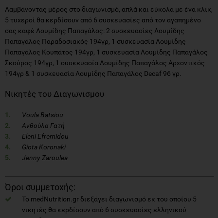
Λαμβάνοντας μέρος στο διαγωνισμό, απλά και εύκολα με ένα κλικ,
5 τυχεροί θα κερδίσουν από 6 συσκευασίες από τον αγαπημένο
σας καφέ Λουμίδης Παπαγάλος: 2 συσκευασίες Λουμίδης
Παπαγάλος Παραδοσιακός 194γρ, 1 συσκευασία Λουμίδης
Παπαγάλος Κουπάτος 194γρ, 1 συσκευασία Λουμίδης Παπαγάλος
Σκούρος 194γρ, 1 συσκευασία Λουμίδης Παπαγάλος Αρχοντικός
194γρ & 1 συσκευασία Λουμίδης Παπαγάλος Decaf 96 γρ.
Νικητές του Διαγωνισμου
Voula Batsiou
Ανθούλα Γατή
Eleni Efremidou
Giota Koronaki
Jenny Zaroulea
Όροι συμμετοχής:
Το medNutrition.gr διεξάγει διαγωνισμό εκ του οποίου 5
νικητές θα κερδίσουν από 6 συσκευασίες ελληνικού