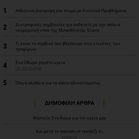
1
Αθλητική Διατροφή και άτομα με Κινητικά Προβλήματα
Διατροφικές συμβουλές για ασθενείς με την σπάνια
2
νευρομυϊκή νόσο της Μυασθένειας Gravis
Τι είναι τα σορβικά που βλέπουμε στις ετικέτες των
3
τροφίμων;
Ένα 24ωρο γεμάτο υγεία
4
[SLIDESHOW]
5
Όλη η αλήθεια για τα χάπια αδυνατίσματος
ΔΗΜΟΦΙΛΗ ΑΡΘΡΑ
Νηστεία: Ένα δώρο για την υγεία μας
Και μετά το πασχαλινό τραπέζι τι;
[VIDEO]