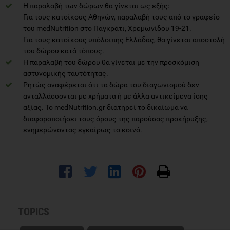
Η παραλαβή των δώρων θα γίνεται ως εξής:
Για τους κατοίκους Αθηνών, παραλαβή τους από το γραφείο
του medNutrition στο Παγκράτι, Χρεμωνίδου 19-21.
Για τους κατοίκους υπόλοιπης Ελλάδας, θα γίνεται αποστολή
του δώρου κατά τόπους.
Η παραλαβή του δώρου θα γίνεται με την προσκόμιση
αστυνομικής ταυτότητας.
Ρητώς αναφέρεται ότι τα δώρα του διαγωνισμού δεν
ανταλλάσσονται με χρήματα ή με άλλα αντικείμενα ίσης
αξίας. Το medNutrition.gr διατηρεί το δικαίωμα να
διαφοροποιήσει τους όρους της παρούσας προκήρυξης,
ενημερώνοντας εγκαίρως το κοινό.
TOPICS