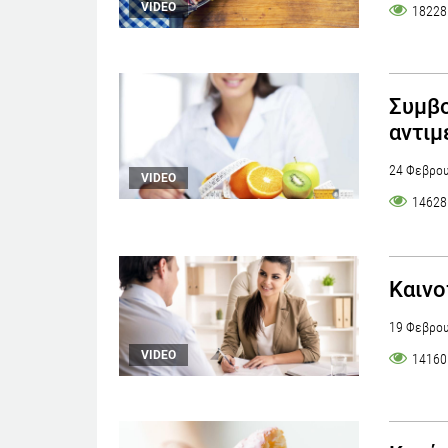
VIDEO
18228
Συμβο
αντιμ
24 Φεβρου
VIDEO
14628
Καινο
19 Φεβρου
VIDEO
14160