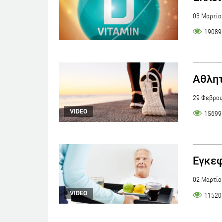
03 Μαρτίο
19089
Αθλητ
29 Φεβρου
VIDEO
15699
Εγκεφ
02 Μαρτίο
VIDEO
11520