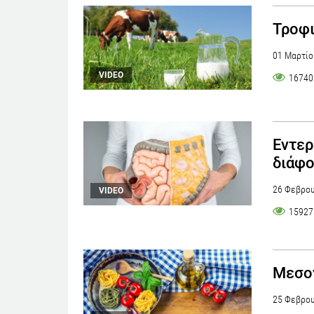
Τροφι
01 Μαρτίο
VIDEO
16740
Εντερ
διάφο
26 Φεβρου
VIDEO
15927
Μεσογ
25 Φεβρου