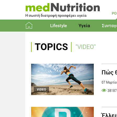
PO
Η σωστή διατροφή προσφέρει υγεία
Lifestyle
Υγεία
Συνταγ
Αρχική
TOPICS
"VIDEO"
Πώς θ
07 Μαρτίο
VIDEO
38187
Έλλει