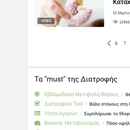
Κατάχ
02 Μαρτίο
VIDEO
24966
6
7
Τα "must" της Διατροφής
Εβδομαδίαια Μεταβολή Βάρους
Θέ
Διατροφικό Tool
Βάλε στόχους στη 
Λίστα Αγορών
Συμπλήρωσε το Shoppi
Βασικός Μεταβολισμός
Πόσο υψηλό