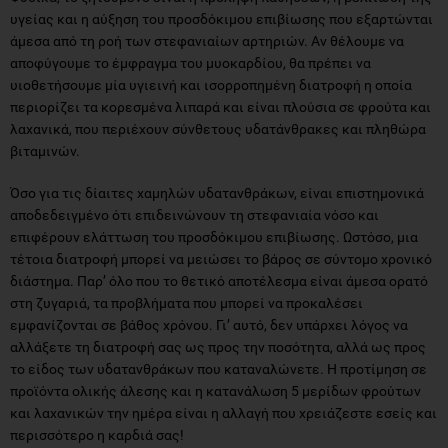
υγείας και η αύξηση του προσδόκιμου επιβίωσης που εξαρτώνται
άμεσα από τη ροή των στεφανιαίων αρτηριών. Αν θέλουμε να
αποφύγουμε το έμφραγμα του μυοκαρδίου, θα πρέπει να
υιοθετήσουμε μία υγιεινή και ισορροπημένη διατροφή η οποία
περιορίζει τα κορεσμένα λιπαρά και είναι πλούσια σε φρούτα και
λαχανικά, που περιέχουν σύνθετους υδατάνθρακες και πληθώρα
βιταμινών.
Όσο για τις δίαιτες χαμηλών υδατανθράκων, είναι επιστημονικά
αποδεδειγμένο ότι επιδεινώνουν τη στεφανιαία νόσο και
επιφέρουν ελάττωση του προσδόκιμου επιβίωσης. Ωστόσο, μια
τέτοια διατροφή μπορεί να μειώσει το βάρος σε σύντομο χρονικό
διάστημα. Παρ’ όλο που το θετικό αποτέλεσμα είναι άμεσα ορατό
στη ζυγαριά, τα προβλήματα που μπορεί να προκαλέσει
εμφανίζονται σε βάθος χρόνου. Γι’ αυτό, δεν υπάρχει λόγος να
αλλάξετε τη διατροφή σας ως προς την ποσότητα, αλλά ως προς
το είδος των υδατανθράκων που καταναλώνετε. Η προτίμηση σε
προϊόντα ολικής άλεσης και η κατανάλωση 5 μερίδων φρούτων
και λαχανικών την ημέρα είναι η αλλαγή που χρειάζεστε εσείς και
περισσότερο η καρδιά σας!