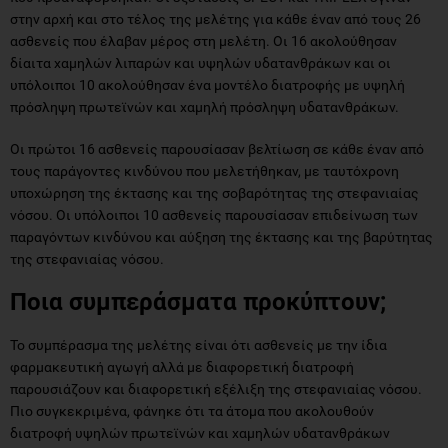
στην αρχή και στο τέλος της μελέτης για κάθε έναν από τους 26
ασθενείς που έλαβαν μέρος στη μελέτη. Οι 16 ακολούθησαν
δίαιτα χαμηλών λιπαρών και υψηλών υδατανθράκων και οι
υπόλοιποι 10 ακολούθησαν ένα μοντέλο διατροφής με υψηλή
πρόσληψη πρωτεϊνών και χαμηλή πρόσληψη υδατανθράκων.
Οι πρώτοι 16 ασθενείς παρουσίασαν βελτίωση σε κάθε έναν από
τους παράγοντες κινδύνου που μελετήθηκαν, με ταυτόχρονη
υποχώρηση της έκτασης και της σοβαρότητας της στεφανιαίας
νόσου. Οι υπόλοιποι 10 ασθενείς παρουσίασαν επιδείνωση των
παραγόντων κινδύνου και αύξηση της έκτασης και της βαρύτητας
της στεφανιαίας νόσου.
Ποια συμπεράσματα προκύπτουν;
Το συμπέρασμα της μελέτης είναι ότι ασθενείς με την ίδια
φαρμακευτική αγωγή αλλά με διαφορετική διατροφή
παρουσιάζουν και διαφορετική εξέλιξη της στεφανιαίας νόσου.
Πιο συγκεκριμένα, φάνηκε ότι τα άτομα που ακολουθούν
διατροφή υψηλών πρωτεϊνών και χαμηλών υδατανθράκων