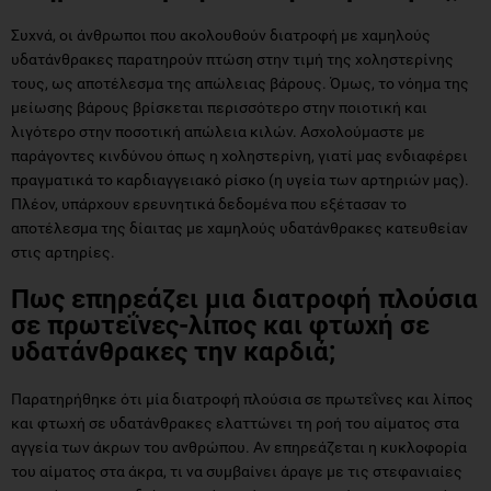
Συχνά, οι άνθρωποι που ακολουθούν διατροφή με χαμηλούς
υδατάνθρακες παρατηρούν πτώση στην τιμή της χοληστερίνης
τους, ως αποτέλεσμα της απώλειας βάρους. Όμως, το νόημα της
μείωσης βάρους βρίσκεται περισσότερο στην ποιοτική και
λιγότερο στην ποσοτική απώλεια κιλών. Ασχολούμαστε με
παράγοντες κινδύνου όπως η χοληστερίνη, γιατί μας ενδιαφέρει
πραγματικά το καρδιαγγειακό ρίσκο (η υγεία των αρτηριών μας).
Πλέον, υπάρχουν ερευνητικά δεδομένα που εξέτασαν το
αποτέλεσμα της δίαιτας με χαμηλούς υδατάνθρακες κατευθείαν
στις αρτηρίες.
Πως επηρεάζει μια διατροφή πλούσια
σε πρωτεΐνες-λίπος και φτωχή σε
υδατάνθρακες την καρδιά;
Παρατηρήθηκε ότι μία διατροφή πλούσια σε πρωτεΐνες και λίπος
και φτωχή σε υδατάνθρακες ελαττώνει τη ροή του αίματος στα
αγγεία των άκρων του ανθρώπου. Αν επηρεάζεται η κυκλοφορία
του αίματος στα άκρα, τι να συμβαίνει άραγε με τις στεφανιαίες