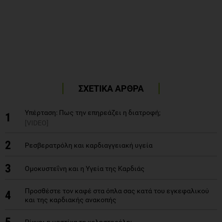
ΣΧΕΤΙΚΑ ΑΡΘΡΑ
Υπέρταση: Πως την επηρεάζει η διατροφή;
1
[VIDEO]
2
Ρεσβερατρόλη και καρδιαγγειακή υγεία
3
Ομοκυστεΐνη και η Υγεία της Καρδιάς
Προσθέστε τον καφέ στα όπλα σας κατά του εγκεφαλικού
4
και της καρδιακής ανακοπής
5
Ρίχνει η μαστίχα τη χοληστερόλη;