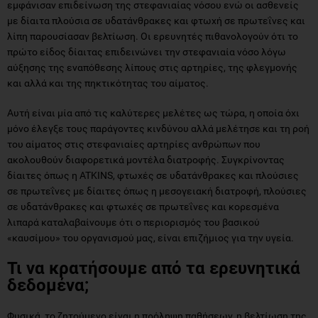
εμφάνισαν επιδείνωση της στεφανιαίας νόσου ενώ οι ασθενείς
με δίαιτα πλούσια σε υδατάνθρακες και φτωχή σε πρωτεΐνες και
λίπη παρουσίασαν βελτίωση. Οι ερευνητές πιθανολογούν ότι το
πρώτο είδος δίαιτας επιδεινώνει την στεφανιαία νόσο λόγω
αύξησης της εναπόθεσης λίπους στις αρτηρίες, της φλεγμονής
και αλλά και της πηκτικότητας του αίματος.
Αυτή είναι μία από τις καλύτερες μελέτες ως τώρα, η οποία όχι
μόνο έλεγξε τους παράγοντες κινδύνου αλλά μελέτησε και τη ροή
του αίματος στις στεφανιαίες αρτηρίες ανθρώπων που
ακολουθούν διαφορετικά μοντέλα διατροφής. Συγκρίνοντας
δίαιτες όπως η ATKINS, φτωχές σε υδατάνθρακες και πλούσιες
σε πρωτεΐνες με δίαιτες όπως η μεσογειακή διατροφή, πλούσιες
σε υδατάνθρακες και φτωχές σε πρωτεΐνες και κορεσμένα
λιπαρά καταλαβαίνουμε ότι ο περιορισμός του βασικού
«καυσίμου» του οργανισμού μας, είναι επιζήμιος για την υγεία.
Τι να κρατήσουμε από τα ερευνητικά
δεδομένα;
Φυσικά, το ζητούμενο είναι η πρόληψη παθήσεων, η βελτίωση της