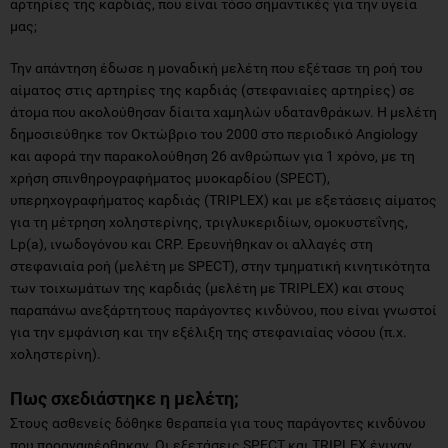
αρτηρίες της καρδιάς, που είναι τόσο σημαντικές για την υγεία
μας;
Την απάντηση έδωσε η μοναδική μελέτη που εξέτασε τη ροή του
αίματος στις αρτηρίες της καρδιάς (στεφανιαίες αρτηρίες) σε
άτομα που ακολούθησαν δίαιτα χαμηλών υδατανθράκων. Η μελέτη
δημοσιεύθηκε τον Οκτώβριο του 2000 στο περιοδικό Angiology
και αφορά την παρακολούθηση 26 ανθρώπων για 1 χρόνο, με τη
χρήση σπινθηρογραφήματος μυοκαρδίου (SPECT),
υπερηχογραφήματος καρδιάς (TRIPLEX) και με εξετάσεις αίματος
για τη μέτρηση χοληστερίνης, τριγλυκεριδίων, ομοκυστεΐνης,
Lp(a), ινωδογόνου και CRP. Ερευνήθηκαν οι αλλαγές στη
στεφανιαία ροή (μελέτη με SPECT), στην τμηματική κινητικότητα
των τοιχωμάτων της καρδιάς (μελέτη με TRIPLEX) και στους
παραπάνω ανεξάρτητους παράγοντες κινδύνου, που είναι γνωστοί
για την εμφάνιση και την εξέλιξη της στεφανιαίας νόσου (π.χ.
χοληστερίνη).
Πως σχεδιάστηκε η μελέτη;
Στους ασθενείς δόθηκε θεραπεία για τους παράγοντες κινδύνου
που προαναφέρθηκαν. Οι εξετάσεις SPECT και TRIPLEX έγιναν