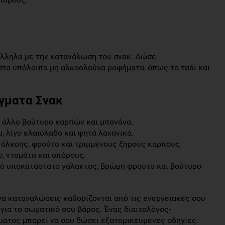
λληλα με την κατανάλωση του σνακ. Δώσε
στα υπόλοιπα μη αλκοολούχα ροφήματα, όπως το τσάι και
γματα Σνακ
ή άλλο βούτυρο καρπών και μπανάνα.
u, λίγο ελαιόλαδο και ψητά λαχανικά.
ς άλεσης, φρούτο και τριμμένους ξηρούς καρπούς.
, ντομάτα και σπόρους.
κό υποκατάστατο γάλακτος, βρώμη φρούτο και βούτυρο
να καταναλώσεις καθορίζονται από τις ενεργειακές σου
 για το σωματικό σου βάρος. Ένας διαιτολόγος-
ατος μπορεί να σου δώσει εξατομικευμένες οδηγίες.