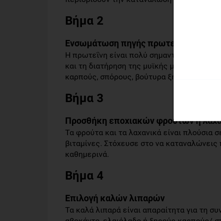
Βήμα 2
Ενσωμάτωση πηγής πρωτεΐνης
Η πρωτεΐνη είναι πολύ σημαντική για καλ
και τη διατήρηση της μυϊκής μάζας. Επίλε
καρπούς, σπόρους, βούτυρα ξηρών καρπών, 
Βήμα 3
Προσθήκη εποχιακών φρούτων ή λαχ
Τα φρούτα και τα λαχανικά είναι πλούσια σ
βιταμίνες. Στόχευσε στο να καταναλώνεις
καθημερινά.
Βήμα 4
Επιλογή καλών λιπαρών
Τα καλά λιπαρά είναι απαραίτητα για τη σ
αβοκάντο, ελαιόλαδο ή ξηρούς καρπούς/ σ