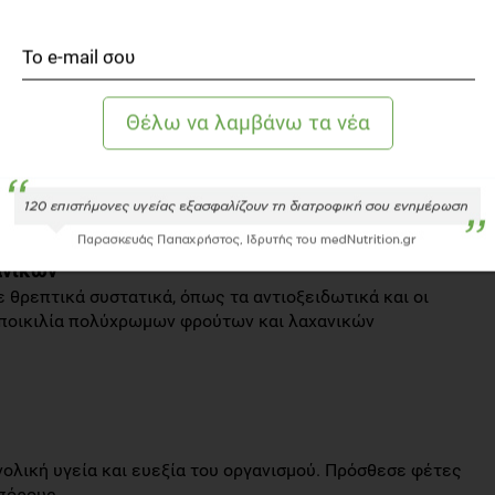
ύτερο κορεσμό που διαρκεί μεγαλύτερο χρονικό διάστημα
ξε τρόφιμα πλούσια σε πρωτεΐνες όπως tofu, ξηρούς
χούμους και γιαούρτι σόγιας.
ανικών
ε θρεπτικά συστατικά, όπως τα αντιοξειδωτικά και οι
 ποικιλία πολύχρωμων φρούτων και λαχανικών
υνολική υγεία και ευεξία του οργανισμού. Πρόσθεσε φέτες
πόρους.