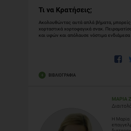
Τι να Kρατήσεις;
Ακολουθώντας αυτά απλά βήματα, μπορείς 
χορταστικά χορτοφαγικά σνακ. Πειραματίσ
και υφών και απόλαυσε νόστιμα ενδιάμεσα
ΒΙΒΛΙΟΓΡΑΦΙΑ
Εθνικός διατροφικός οδηγός για ενήλικες.
ΜΑΡΊΑ 
U.S. Department of Agriculture. ChooseMyPl
Διαιτολ
Vegetarian Meals.
https://www.myplate.gov/t
Craig et al. Position of the American Dietetic Assoc
H Μαρία 
Jul;109(7):1266-82. doi: 10.1016/j.jada.2009.05.0
επαγγελμ
διαταραχ