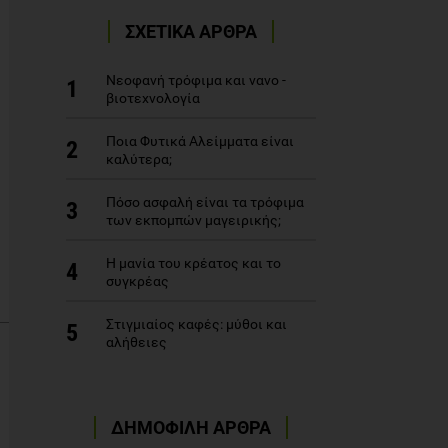
ΣΧΕΤΙΚΑ ΑΡΘΡΑ
Νεοφανή τρόφιμα και νανο -
1
βιοτεχνολογία
Ποια Φυτικά Αλείμματα είναι
2
καλύτερα;
Πόσο ασφαλή είναι τα τρόφιμα
3
των εκπομπών μαγειρικής;
Η μανία του κρέατος και το
4
συγκρέας
Στιγμιαίος καφές: μύθοι και
5
αλήθειες
ΔΗΜΟΦΙΛΗ ΑΡΘΡΑ