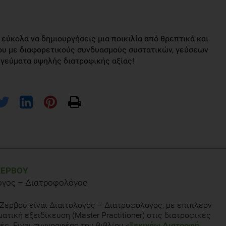
εύκολα να δημιουργήσεις μια ποικιλία από θρεπτικά και
ου με διαφορετικούς συνδυασμούς συστατικών, γεύσεων
 γεύματα υψηλής διατροφικής αξίας!
http://www.
diatrofikoiodigoi.gr/?Page=
entypo-yliko-enilikes
ΖΕΡΒΟΎ
ate.gov Website. Washington, DC. 10 Enjoy
όγος – Διατροφολόγος
ip-
sheet/enjoy-vegetarian-meals
iation: vegetarian diets. Practice Guideline J Am Diet Assoc. 2009
Ζερβού είναι Διαιτολόγος – Διατροφολόγος, με επιπλέον
27.
ατική εξειδίκευση (Master Practitioner) στις διατροφικές
ές. Είναι συγγραφέας του βιβλίου «
Ξεκινάω Διατροφή,