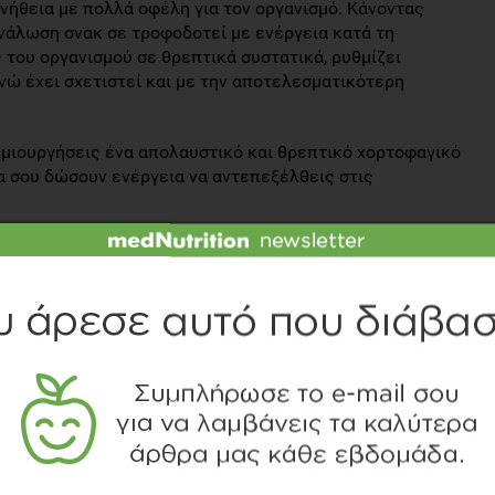
νήθεια με πολλά οφέλη για τον οργανισμό. Κάνοντας
νάλωση σνακ σε τροφοδοτεί με ενέργεια κατά τη
ς του οργανισμού σε θρεπτικά συστατικά, ρυθμίζει
νώ έχει σχετιστεί και με την αποτελεσματικότερη
μιουργήσεις ένα απολαυστικό και θρεπτικό χορτοφαγικό
α σου δώσουν ενέργεια να αντεπεξέλθεις στις
 του σνακ
 θρεπτικά συστατικά που παρέχουν απαραίτητες
ές περιλαμβάνουν προϊόντα ολικής άλεσης, όπως ψωμί,
κόμα καλή επιλογή αποτελούν τα κρημ κράκερς με σίκαλη
λούσια σε φυτικές ίνες, ενώ μπορούν να συνδυαστούν με
μυρές.
ρς χωρίς προσθήκη ζάχαρης για όσους θέλουν να
ιατροφή τους.