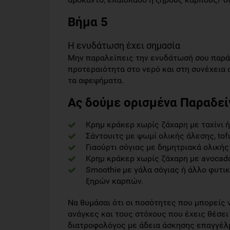
Βήμα 5
Η ενυδάτωση έχει σημασία
Μην παραλείπεις την ενυδάτωσή σου παρά
προτεραιότητα στο νερό και στη συνέχεια 
τα αφεψήματα.
Ας δούμε ορισμένα Παραδεί
Κρημ κράκερ χωρίς ζάχαρη με ταχίνι 
Σάντουιτς με ψωμί ολικής άλεσης, tof
Γιαούρτι σόγιας με δημητριακά ολική
Κρημ κράκερ χωρίς ζάχαρη με avocado
Smoothie με γάλα σόγιας ή άλλο φυτι
ξηρών καρπών.
Να θυμάσαι ότι οι ποσότητες που μπορείς 
ανάγκες και τους στόχους που έχεις θέσει
διατροφολόγος με άδεια άσκησης επαγγέλμ