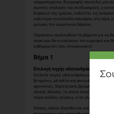
ισορροπημένης διατροφής αποτελεί μία συ
σωστές επιλογές και συνδυασμούς, η κατα
διάρκεια της ημέρας, καλύπτει τις ανάγκε
καλύτερα τα επίπεδα σακχάρου στο αίμα, ε
μείωση του σωματικού βάρους.
Παρακάτω ακολουθούν τα βήματα για να δη
σνακ που θα ενισχύσουν τον κορεσμό και θ
καθημερινές σου υποχρεώσεις!
Βήμα 1
Επιλογή πηγής υδατανθράκων- η βάση
Επίλεξε πηγές υδατανθράκων πλούσιες σε
βιταμίνες, μέταλλα και φυτικές ίνες. Αυτ
φρυγανιές, δημητριακά, βρώμη κ.ά. Μια α
ολικής άλεσης, τα οποία είναι vegan και π
πάρα πολλές γεύσεις, είτε γλυκές, είτε αλ
Επίσης, πλέον διατίθενται και κρημ κράκε
περιορίσουν την κατανάλωση ζάχαρη στη δ