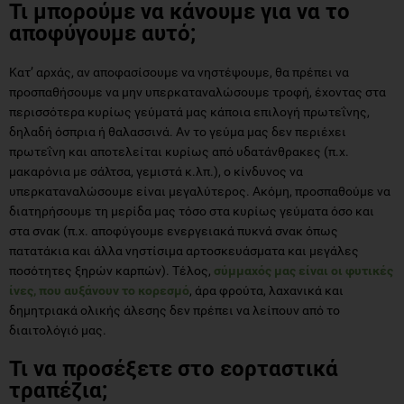
Τι μπορούμε να κάνουμε για να το
αποφύγουμε αυτό;
Κατ’ αρχάς, αν αποφασίσουμε να νηστέψουμε, θα πρέπει να
προσπαθήσουμε να μην υπερκαταναλώσουμε τροφή, έχοντας στα
περισσότερα κυρίως γεύματά μας κάποια επιλογή πρωτεΐνης,
δηλαδή όσπρια ή θαλασσινά. Αν το γεύμα μας δεν περιέχει
πρωτεΐνη και αποτελείται κυρίως από υδατάνθρακες (π.χ.
μακαρόνια με σάλτσα, γεμιστά κ.λπ.), ο κίνδυνος να
υπερκαταναλώσουμε είναι μεγαλύτερος. Ακόμη, προσπαθούμε να
διατηρήσουμε τη μερίδα μας τόσο στα κυρίως γεύματα όσο και
στα σνακ (π.χ. αποφύγουμε ενεργειακά πυκνά σνακ όπως
πατατάκια και άλλα νηστίσιμα αρτοσκευάσματα και μεγάλες
ποσότητες ξηρών καρπών). Τέλος,
σύμμαχός μας είναι οι φυτικές
ίνες, που αυξάνουν το κορεσμό
, άρα φρούτα, λαχανικά και
δημητριακά ολικής άλεσης δεν πρέπει να λείπουν από το
διαιτολόγιό μας.
Τι να προσέξετε στο εορταστικά
τραπέζια;