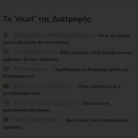
Τα "must" της Διατροφής
Εβδομαδίαια Μεταβολή Βάρους
Θέσε τον Στόχο
σου και δες πότε θα τον πετύχεις
Διατροφικό Tool
Βάλε στόχους στη διατροφή σου και
μάθε πώς θα τους πετύχεις!
Λίστα Αγορών
Συμπλήρωσε το Shopping List σου, με
διατροφικό νου
Βασικός Μεταβολισμός
Πόσο υψηλός είναι ο
μεταβολισμός σου;
Δείκτης Μάζας Σώματος
Ποιο είναι το
φυσιολογικό σου βάρος;
Λεξικό Διατροφής
Βρες όλους τους διατροφικούς
ορισμούς