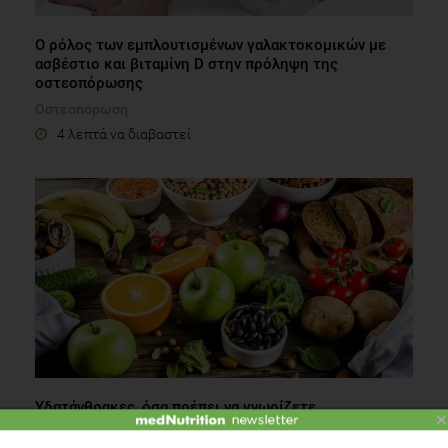
Ο ρόλος των εμπλουτισμένων γαλακτοκομικών με
ασβέστιο και βιταμίνη D στην πρόληψη της
οστεοπόρωσης
Οστεοπόρωση
4 λεπτά να διαβαστεί
Υδατάνθρακες, όσα πρέπει να γνωρίζετε
×
Διατροφή