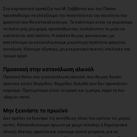
Στα εορταστικά τραπέζια του Μ. Σαββάτου και του Πάσχα
προσπαθούμε να ελέγξουμε την ποσότητα και την ποιότητα του
φαγητού που θα καταναλώσουμε. Το καλύτερο είναι να γεμίσουμε
το πιάτο μας μία φορά, προσπαθώντας τουλάχιστον το μισό να
καλύπτεται από σαλάτα. Η σαλάτα θα μας φουσκώσει, με
αποτέλεσμα να καταναλώσουμε μικρότερη ποσότητα φαγητού
συνολικά. Κάνουμε έξυπνες, μη ενεργειακά πυκνές επιλογές και
τρώμε αργά.
Προσοσχή στην κατανάλωση αλκοόλ
Προσοχή θέλει και η κατανάλωση αλκοόλ, που θα μας δώσει
αρκετές κενές θερμίδες, θερμίδες δηλαδή που δεν προκαλούν
κορεσμό. Προτιμότερο είναι το κρασί και η μπίρα, παρά τα πιο
«βαριά» ποτά.
Μην ξεχνάστε το πρωιϊνό
Δεν πρέπει να ξεχνάμε τις συνήθειες όλου του χρόνου τις μέρες
αυτές. Καταναλώνουμε πρωινό με ψωμί σίκαλης ή δημητριακά
ολικής άλεσης, φρούτα και κάνουμε συχνά γεύματα, για να