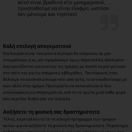
αυτό είναι βραδινό είτε μεσημεριανό,
προσπαθούμε να είναι ελαφρύ, ωστόσο
δεν μένουμε και νηστικοί
Καλή επιλογή απογεματινού
Κουλουράκια και τσουρέκια σίγουρα θα υπάρχουν, ας μην
ετοιμάσουμε ή ας μην αγοράσουμε όμως πάρα πολλά, αλλά μόνο
όσα χρειάζονται για εκείνες τις ημέρες με σκοπό να μην μείνουν
στο σπίτι και για τις επόμενες εβδομάδες. Ταυτόχρονα, όταν
θέλουμε να καταναλώσουμε κάτι από αυτά, το αντικαθιστούμε με
κάτι άλλο στην ημέρα. Προτιμήστε να καταναλώσετε δύο
κουλουράκια για απογευματινό, από το να τρώτε μισό κάθε φορά
που περνάτε δίπλα από την πιατέλα.
Αυξήσετε τη φυσική σας δραστηριότητα
Τέλος, εκμεταλλευτείτε το χαλαρό πρόγραμμα των ημερών
αυτών για να αυξήσετε τη φυσική σας δραστηριότητα. Περπάτημα,
ποδηλασία, κηπουρική ακόμα και κολύμπι μπορούν να μπουν στο