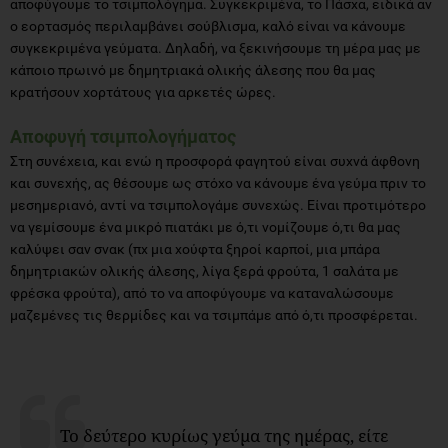
αποφύγουμε το τσιμπολόγημα. Συγκεκριμένα, το Πάσχα, ειδικά αν
ο εορτασμός περιλαμβάνει σούβλισμα, καλό είναι να κάνουμε
συγκεκριμένα γεύματα. Δηλαδή, να ξεκινήσουμε τη μέρα μας με
κάποιο πρωινό με δημητριακά ολικής άλεσης που θα μας
κρατήσουν χορτάτους για αρκετές ώρες.
Αποφυγή τσιμπολογήματος
Στη συνέχεια, και ενώ η προσφορά φαγητού είναι συχνά άφθονη
και συνεχής, ας θέσουμε ως στόχο να κάνουμε ένα γεύμα πριν το
μεσημεριανό, αντί να τσιμπολογάμε συνεχώς. Είναι προτιμότερο
να γεμίσουμε ένα μικρό πιατάκι με ό,τι νομίζουμε ό,τι θα μας
καλύψει σαν σνακ (πχ μια χούφτα ξηροί καρποί, μια μπάρα
δημητριακών ολικής άλεσης, λίγα ξερά φρούτα, 1 σαλάτα με
φρέσκα φρούτα), από το να αποφύγουμε να καταναλώσουμε
μαζεμένες τις θερμίδες και να τσιμπάμε από ό,τι προσφέρεται.
Το δεύτερο κυρίως γεύμα της ημέρας, είτε