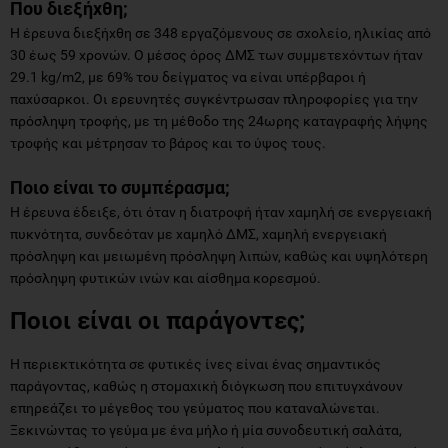
Που διεξήχθη;
Η έρευνα διεξήχθη σε 348 εργαζόμενους σε σχολείο, ηλικίας από
30 έως 59 χρονών. Ο μέσος όρος ΔΜΣ των συμμετεχόντων ήταν
29.1 kg/m2, με 69% του δείγματος να είναι υπέρβαροι ή
παχύσαρκοι. Οι ερευνητές συγκέντρωσαν πληροφορίες για την
πρόσληψη τροφής, με τη μέθοδο της 24ωρης καταγραφής λήψης
τροφής και μέτρησαν το βάρος και το ύψος τους.
Ποιο είναι το συμπέρασμα;
Η έρευνα έδειξε, ότι όταν η διατροφή ήταν χαμηλή σε ενεργειακή
πυκνότητα, συνδεόταν με χαμηλό ΔΜΣ, χαμηλή ενεργειακή
πρόσληψη και μειωμένη πρόσληψη λιπών, καθώς και υψηλότερη
πρόσληψη φυτικών ινών και αίσθημα κορεσμού.
Ποιοι είναι οι παράγοντες;
Η περιεκτικότητα σε φυτικές ίνες είναι ένας σημαντικός
παράγοντας, καθώς η στομαχική διόγκωση που επιτυγχάνουν
επηρεάζει το μέγεθος του γεύματος που καταναλώνεται.
Ξεκινώντας το γεύμα με ένα μήλο ή μία συνοδευτική σαλάτα,