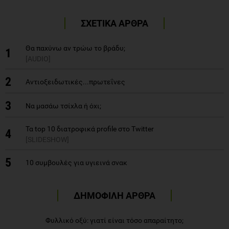
ΣΧΕΤΙΚΑ ΑΡΘΡΑ
Θα παχύνω αν τρώω το βράδυ;
1
[AUDIO]
2
Αντιοξειδωτικές...πρωτεΐνες
3
Να μασάω τσίχλα ή όχι;
Τα top 10 διατροφικά profile στο Twitter
4
[SLIDESHOW]
5
10 συμβουλές για υγιεινά σνακ
ΔΗΜΟΦΙΛΗ ΑΡΘΡΑ
Φυλλικό οξύ: γιατί είναι τόσο απαραίτητο;