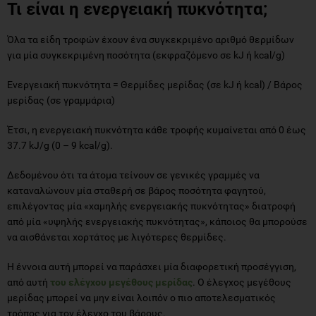
Τι είναι η ενεργειακή πυκνότητα;
Όλα τα είδη τροφών έχουν ένα συγκεκριμένο αριθμό θερμίδων
για μία συγκεκριμένη ποσότητα (εκφραζόμενο σε kJ ή kcal/g)
Ενεργειακή πυκνότητα = Θερμίδες μερίδας (σε kJ ή kcal) / Βάρος
μερίδας (σε γραμμάρια)
Έτσι, η ενεργειακή πυκνότητα κάθε τροφής κυμαίνεται από 0 έως
37.7 kJ/g (0 – 9 kcal/g).
Δεδομένου ότι τα άτομα τείνουν σε γενικές γραμμές να
καταναλώνουν μία σταθερή σε βάρος ποσότητα φαγητού,
επιλέγοντας μία «χαμηλής ενεργειακής πυκνότητας» διατροφή
από μία «υψηλής ενεργειακής πυκνότητας», κάποιος θα μπορούσε
να αισθάνεται χορτάτος με λιγότερες θερμίδες.
Η έννοια αυτή μπορεί να παράσχει μία διαφορετική προσέγγιση,
από αυτή
του ελέγχου μεγέθους μερίδας
. Ο έλεγχος μεγέθους
μερίδας μπορεί να μην είναι λοιπόν ο πιο αποτελεσματικός
τρόπος για τον έλεγχο του βάρους.