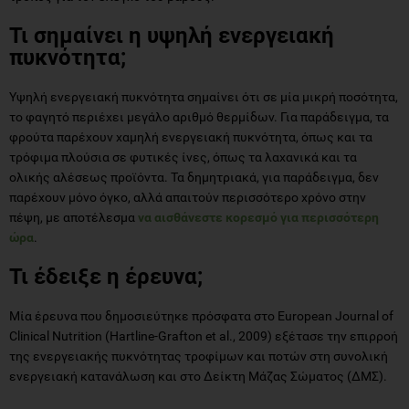
Τι σημαίνει η υψηλή ενεργειακή
πυκνότητα;
Υψηλή ενεργειακή πυκνότητα σημαίνει ότι σε μία μικρή ποσότητα,
το φαγητό περιέχει μεγάλο αριθμό θερμίδων. Για παράδειγμα, τα
φρούτα παρέχουν χαμηλή ενεργειακή πυκνότητα, όπως και τα
τρόφιμα πλούσια σε φυτικές ίνες, όπως τα λαχανικά και τα
ολικής αλέσεως προϊόντα. Τα δημητριακά, για παράδειγμα, δεν
παρέχουν μόνο όγκο, αλλά απαιτούν περισσότερο χρόνο στην
πέψη, με αποτέλεσμα
να αισθάνεστε κορεσμό για περισσότερη
ώρα
.
Τι έδειξε η έρευνα;
Μία έρευνα που δημοσιεύτηκε πρόσφατα στο European Journal of
Clinical Nutrition (Hartline-Grafton et al., 2009) εξέτασε την επιρροή
της ενεργειακής πυκνότητας τροφίμων και ποτών στη συνολική
ενεργειακή κατανάλωση και στο Δείκτη Μάζας Σώματος (ΔΜΣ).