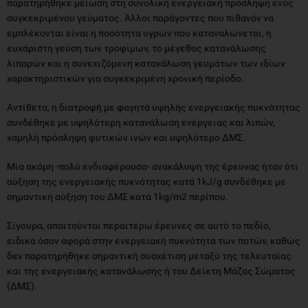
παρατηρήθηκε μείωση στη συνολική ενεργειακή πρόσληψη ενός
συγκεκριμένου γεύματος. Άλλοι παράγοντες που πιθανόν να
εμπλέκονται είναι η ποσότητα υγρών που καταναλώνεται, η
ευχάριστη γεύση των τροφίμων, το μέγεθος κατανάλωσης
λιπαρών και η συνεχιζόμενη κατανάλωση γευμάτων των ιδίων
χαρακτηριστικών για συγκεκριμένη χρονική περίοδο.
Αντίθετα, η διατροφή με φαγητά υψηλής ενεργειακής πυκνότητας
συνδέθηκε με υψηλότερη κατανάλωση ενέργειας και λιπών,
χαμηλή πρόσληψη φυτικών ινών και υψηλότερο ΔΜΣ.
Μία ακόμη -πολύ ενδιαφέρουσα- ανακάλυψη της έρευνας ήταν ότι
αύξηση της ενεργειακής πυκνότητας κατά 1kJ/g συνδέθηκε με
σημαντική αύξηση του ΔΜΣ κατά 1kg/m2 περίπου.
Σίγουρα, απαιτούνται περαιτέρω έρευνες σε αυτό το πεδίο,
ειδικά όσον αφορά στην ενεργειακή πυκνότητα των ποτών, καθώς
δεν παρατηρήθηκε σημαντική συσχέτιση μεταξύ της τελευταίας
και της ενεργειακής κατανάλωσης ή του Δείκτη Μάζας Σώματος
(ΔΜΣ).