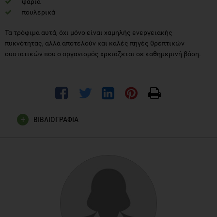
ψάρια
πουλερικά
Τα τρόφιμα αυτά, όχι μόνο είναι χαμηλής ενεργειακής
πυκνότητας, αλλά αποτελούν και καλές πηγές θρεπτικών
συστατικών που ο οργανισμός χρειάζεται σε καθημερινή βάση.
ΒΙΒΛΙΟΓΡΑΦΙΑ
Hartline-Grafton HL et al. (2009) Energy density of foods, but
not beverages, is positively associated with body mass index
in adult women. European Journal of Clinical Nutrition, 63:
p1411-1418.
Levine AS (2001) Energy density of foods: building a case for
food intake management. American Journal of Clinical
Nutrition, 73: p999-1000.