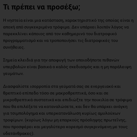
Τι πρέπει να προσέξω;
Η νηστεία είναι μια κατάσταση, χαρακτηριστικό της οποίας είναι η
αποχή από συγκεκριμένα τρόφιμα. Δεν υπάρχει λοιπόν λόγος να
παρεκκλίνει κάποιος από τον καθημερινό του διατροφικό
προγραμματισμό και να τροποποιήσει τις διατροφικές του
συνήθειες.
Σημεία κλειδιά για την αποφυγή των οποιοδήποτε πιθανών
υπερβολών είναι βασικά ο καλός σχεδιασμός και η μη παράλειψη
γευμάτων.
Διασφαλίστε ισορροπία στα γεύματά σας σε ενεργειακό και
θρεπτικό επίπεδο τόσο σε μακροθρεπτικά, όσο και σε
μικροθρεπτικά συστατικά και επιδιώξτε την ποικιλία σε τρόφιμα
που θα επιλέξετε να καταναλώσετε, και δεν θα υπάρχει ανάγκη
για τσιμπολόγημα και υπερκατανάλωση κυρίως αμυλούχων
τροφίμων. (κυρίως λόγω μη επαρκούς πρόσληψης πρωτεΐνης,
που προσφέρει και μεγαλύτερο κορεσμό συγκρινόμενη με τους
υδατάνθρακες).