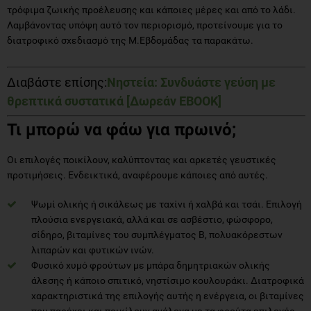
τρόφιμα ζωικής προέλευσης και κάποιες μέρες και από το λάδι.
Λαμβάνοντας υπόψη αυτό τον περιορισμό, προτείνουμε για το
διατροφικό σχεδιασμό της Μ.Εβδομάδας τα παρακάτω.
Διαβάστε επίσης:
Νηστεία: Συνδυάστε γεύση με
θρεπτικά συστατικά [Δωρεάν EBOOK]
Τι μπορώ να φάω για πρωινό;
Οι επιλογές ποικίλουν, καλύπτοντας και αρκετές γευστικές
προτιμήσεις. Ενδεικτικά, αναφέρουμε κάποιες από αυτές.
Ψωμί ολικής ή σικάλεως με ταχίνι ή χαλβά και τσάι. Επιλογή
πλούσια ενεργειακά, αλλά και σε ασβέστιο, φώσφορο,
σίδηρο, βιταμίνες του συμπλέγματος Β, πολυακόρεστων
λιπαρών και φυτικών ινών.
Φυσικό χυμό φρούτων με μπάρα δημητριακών ολικής
άλεσης ή κάποιο σπιτικό, νηστίσιμο κουλουράκι. Διατροφικά
χαρακτηριστικά της επιλογής αυτής η ενέργεια, οι βιταμίνες
που παρέχει και ποικίλουν ανάλογα με τα φρούτα επιλογής