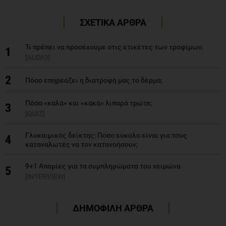
ΣΧΕΤΙΚΑ ΑΡΘΡΑ
Τι πρέπει να προσέχουμε στις ετικέτες των τροφίμων;
1
[AUDIO]
2
Πόσο επηρεάζει η διατροφή μας το δέρμα;
Πόσα «καλά» και «κακά» λιπαρά τρώτε;
3
[QUIZ]
Γλυκαιμικός δείκτης: Πόσο εύκολο είναι για τους
4
καταναλωτές να τον κατανοήσουν;
9+1 Aπορίες για τα συμπληρώματα του χειμώνα
5
[INTERVIEW]
ΔΗΜΟΦΙΛΗ ΑΡΘΡΑ