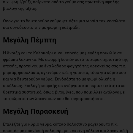
π.χ. ψωμί/ρύζι, παίρνετε από το γεύμα σας πρωτεΐνη υψηλής
βιολογικής αξίας.
Όσον για το δευτερεύον γεύμα φτιάξτε μια ωραία ταχινοσαλάτα
και συνοδεύστε την με ψωμί η παξιμάδι.
Μεγάλη Πέμπτη
Η Άνοιξη και το Καλοκαίρι είναι εποχές με μεγάλη ποικιλία σε
φρέσκα λαχανικά. Με αφορμή λοιπόν αυτό το χαρακτηριστικό της
εποχής, προτείνουμε ένα λαδερό φαγητό της αρεσκείας σας π.χ.
μπριάμ, φασολάκια, αγκινάρες κ.ά. ή γεμιστά, τόσο για κύριο όσο
και για δευτερεύον γεύμα. Συνδυάστε το με ψωμί ολικής ή
σικάλεως. Επιλογή επαρκής σε ενέργεια και περιεκτικότητα σε
θρεπτικά συστατικά, όπως βιταμίνες, που ποικίλλει ανάλογα με
τα χρώματα των λαχανικών που θα χρησιμοποιήσετε.
Μεγάλη Παρασκευή
Επιλέξτε για κύριο γεύμα κάποιο θαλασσινό μαγειρευτό π.χ.
σουπιές με σπανάκι ή καλαμάρι με κόκκινη σάλτσα και λαχανικά ή