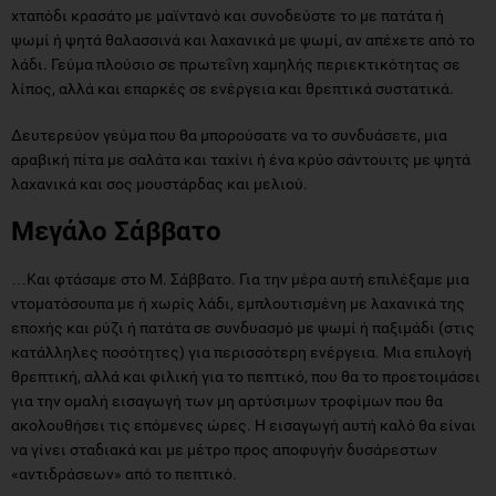
χταπόδι κρασάτο με μαϊντανό και συνοδεύστε το με πατάτα ή
ψωμί ή ψητά θαλασσινά και λαχανικά με ψωμί, αν απέχετε από το
λάδι. Γεύμα πλούσιο σε πρωτεΐνη χαμηλής περιεκτικότητας σε
λίπος, αλλά και επαρκές σε ενέργεια και θρεπτικά συστατικά.
Δευτερεύον γεύμα που θα μπορούσατε να το συνδυάσετε, μια
αραβική πίτα με σαλάτα και ταχίνι ή ένα κρύο σάντουιτς με ψητά
λαχανικά και σος μουστάρδας και μελιού.
Μεγάλο Σάββατο
…Και φτάσαμε στο Μ. Σάββατο. Για την μέρα αυτή επιλέξαμε μια
ντοματόσουπα με ή χωρίς λάδι, εμπλουτισμένη με λαχανικά της
εποχής και ρύζι ή πατάτα σε συνδυασμό με ψωμί ή παξιμάδι (στις
κατάλληλες ποσότητες) για περισσότερη ενέργεια. Μια επιλογή
θρεπτική, αλλά και φιλική για το πεπτικό, που θα το προετοιμάσει
για την ομαλή εισαγωγή των μη αρτύσιμων τροφίμων που θα
ακολουθήσει τις επόμενες ώρες. Η εισαγωγή αυτή καλό θα είναι
να γίνει σταδιακά και με μέτρο προς αποφυγήν δυσάρεστων
«αντιδράσεων» από το πεπτικό.