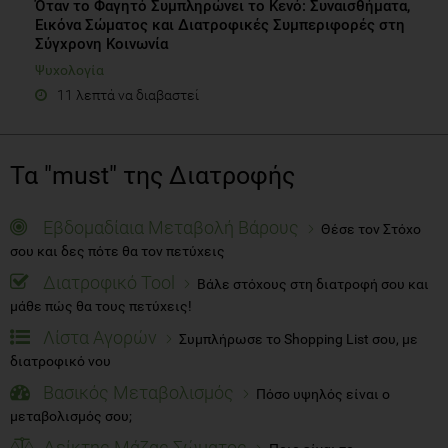
Όταν το Φαγητό Συμπληρώνει το Κενό: Συναισθήματα,
Εικόνα Σώματος και Διατροφικές Συμπεριφορές στη
Σύγχρονη Κοινωνία
Ψυχολογία
11 λεπτά να διαβαστεί
Τα "must" της Διατροφής
Εβδομαδίαια Μεταβολή Βάρους
Θέσε τον Στόχο
σου και δες πότε θα τον πετύχεις
Διατροφικό Tool
Βάλε στόχους στη διατροφή σου και
μάθε πώς θα τους πετύχεις!
Λίστα Αγορών
Συμπλήρωσε το Shopping List σου, με
διατροφικό νου
Βασικός Μεταβολισμός
Πόσο υψηλός είναι ο
μεταβολισμός σου;
Δείκτης Μάζας Σώματος