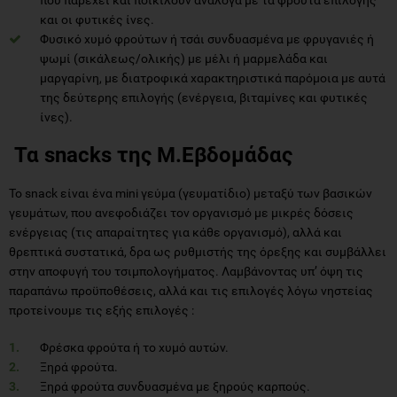
και οι φυτικές ίνες.
Φυσικό χυμό φρούτων ή τσάι συνδυασμένα με φρυγανιές ή
ψωμί (σικάλεως/ολικής) με μέλι ή μαρμελάδα και
μαργαρίνη, με διατροφικά χαρακτηριστικά παρόμοια με αυτά
της δεύτερης επιλογής (ενέργεια, βιταμίνες και φυτικές
ίνες).
Τα snacks της Μ.Εβδομάδας
Το snack είναι ένα mini γεύμα (γευματίδιο) μεταξύ των βασικών
γευμάτων, που ανεφοδιάζει τον οργανισμό με μικρές δόσεις
ενέργειας (τις απαραίτητες για κάθε οργανισμό), αλλά και
θρεπτικά συστατικά, δρα ως ρυθμιστής της όρεξης και συμβάλλει
στην αποφυγή του τσιμπολογήματος. Λαμβάνοντας υπ’ όψη τις
παραπάνω προϋποθέσεις, αλλά και τις επιλογές λόγω νηστείας
προτείνουμε τις εξής επιλογές :
Φρέσκα φρούτα ή το χυμό αυτών.
Ξηρά φρούτα.
Ξηρά φρούτα συνδυασμένα με ξηρούς καρπούς.