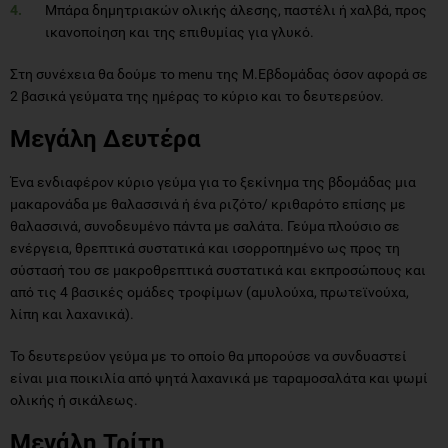
Μπάρα δημητριακών ολικής άλεσης, παστέλι ή χαλβά, προς
ικανοποίηση και της επιθυμίας για γλυκό.
Στη συνέχεια θα δούμε το menu της Μ.Εβδομάδας όσον αφορά σε
2 βασικά γεύματα της ημέρας το κύριο και το δευτερεύον.
Μεγάλη Δευτέρα
Ένα ενδιαφέρον κύριο γεύμα για το ξεκίνημα της βδομάδας μια
μακαρονάδα με θαλασσινά ή ένα ριζότο/ κριθαρότο επίσης με
θαλασσινά, συνοδευμένο πάντα με σαλάτα. Γεύμα πλούσιο σε
ενέργεια, θρεπτικά συστατικά και ισορροπημένο ως προς τη
σύστασή του σε μακροθρεπτικά συστατικά και εκπροσώπους και
από τις 4 βασικές ομάδες τροφίμων (αμυλούχα, πρωτεϊνούχα,
λίπη και λαχανικά).
Το δευτερεύον γεύμα με το οποίο θα μπορούσε να συνδυαστεί
είναι μια ποικιλία από ψητά λαχανικά με ταραμοσαλάτα και ψωμί
ολικής ή σικάλεως.
Μεγάλη Τρίτη