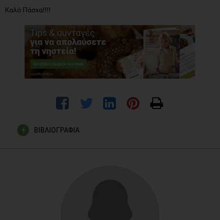
Καλό Πάσχα!!!!
ΒΙΒΛΙΟΓΡΑΦΙΑ
Σαμαρά - Γκαίτλιχ, Ναταλία. Οι συνταγές της Κατοχής: H
γεύση του εφιάλτηTrichopoulou A, Costacou T, Bamia C, et
al. Adherence to a Mediterranean diet and survival in a Greek
population. N Engl J Med. 2003;348(26):2599-608.
Panagiotakos DB, Pitsavos CH, Chrysohoou C, Skoumas J,
Papadimitriou L, Stefanadis C, Toutouzas PK . Status and