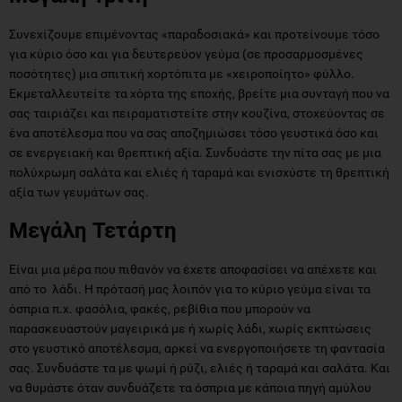
Συνεχίζουμε επιμένοντας «παραδοσιακά» και προτείνουμε τόσο
για κύριο όσο και για δευτερεύον γεύμα (σε προσαρμοσμένες
ποσότητες) μια σπιτική χορτόπιτα με «χειροποίητο» φύλλο.
Εκμεταλλευτείτε τα χόρτα της εποχής, βρείτε μια συνταγή που να
σας ταιριάζει και πειραματιστείτε στην κουζίνα, στοχεύοντας σε
ένα αποτέλεσμα που να σας αποζημιώσει τόσο γευστικά όσο και
σε ενεργειακή και θρεπτική αξία. Συνδυάστε την πίτα σας με μια
πολύχρωμη σαλάτα και ελιές ή ταραμά και ενισχύστε τη θρεπτική
αξία των γευμάτων σας.
Μεγάλη Τετάρτη
Είναι μια μέρα που πιθανόν να έχετε αποφασίσει να απέχετε και
από το λάδι. Η πρότασή μας λοιπόν για το κύριο γεύμα είναι τα
όσπρια π.χ. φασόλια, φακές, ρεβίθια που μπορούν να
παρασκευαστούν μαγειρικά με ή χωρίς λάδι, χωρίς εκπτώσεις
στο γευστικό αποτέλεσμα, αρκεί να ενεργοποιήσετε τη φαντασία
σας. Συνδυάστε τα με ψωμί ή ρύζι, ελιές ή ταραμά και σαλάτα. Και
να θυμάστε όταν συνδυάζετε τα όσπρια με κάποια πηγή αμύλου