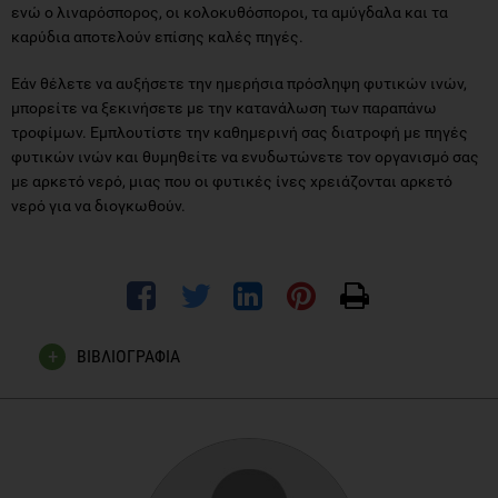
ενώ ο λιναρόσπορος, οι κολοκυθόσποροι, τα αμύγδαλα και τα
καρύδια αποτελούν επίσης καλές πηγές.
Εάν θέλετε να αυξήσετε την ημερήσια πρόσληψη φυτικών ινών,
μπορείτε να ξεκινήσετε με την κατανάλωση των παραπάνω
τροφίμων. Εμπλουτίστε την καθημερινή σας διατροφή με πηγές
φυτικών ινών και θυμηθείτε να ενυδωτώνετε τον οργανισμό σας
με αρκετό νερό, μιας που οι φυτικές ίνες χρειάζονται αρκετό
νερό για να διογκωθούν.
ΒΙΒΛΙΟΓΡΑΦΙΑ
Steffen, L. M., Jacobs Jr, D. R., Stevens, J., Shahar, E.,
Carithers, T., & Folsom, A. R. (2003). Associations of whole-
grain, refined-grain, and fruit and vegetable consumption
with risks of all-cause mortality and incident coronary artery