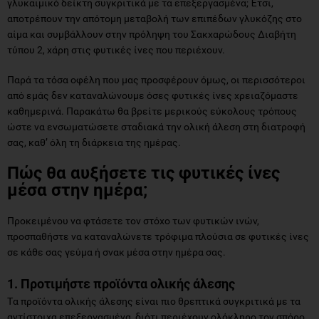
γλυκαιμικό δείκτη συγκριτικά με τα επεξεργασμένα; Έτσι,
αποτρέπουν την απότομη μεταβολή των επιπέδων γλυκόζης στο
αίμα και συμβάλλουν στην πρόληψη του Σακχαρώδους Διαβήτη
τύπου 2, χάρη στις φυτικές ίνες που περιέχουν.
Παρά τα τόσα οφέλη που μας προσφέρουν όμως, οι περισσότεροι
από εμάς δεν καταναλώνουμε όσες φυτικές ίνες χρειαζόμαστε
καθημερινά. Παρακάτω θα βρείτε μερικούς εύκολους τρόπους
ώστε να ενσωματώσετε σταδιακά την ολική άλεση στη διατροφή
σας, καθ’ όλη τη διάρκεια της ημέρας.
Πώς θα αυξήσετε τις φυτικές ίνες
μέσα στην ημέρα;
Προκειμένου να φτάσετε τον στόχο των φυτικών ινών,
προσπαθήστε να καταναλώνετε τρόφιμα πλούσια σε φυτικές ίνες
σε κάθε σας γεύμα ή σνακ μέσα στην ημέρα σας.
1. Προτιμήστε προϊόντα ολικής άλεσης
Tα προϊόντα ολικής άλεσης είναι πιο θρεπτικά συγκριτικά με τα
αντίστοιχα επεξεργασμένα, διότι περιέχουν ολόκληρο τον σπόρο,