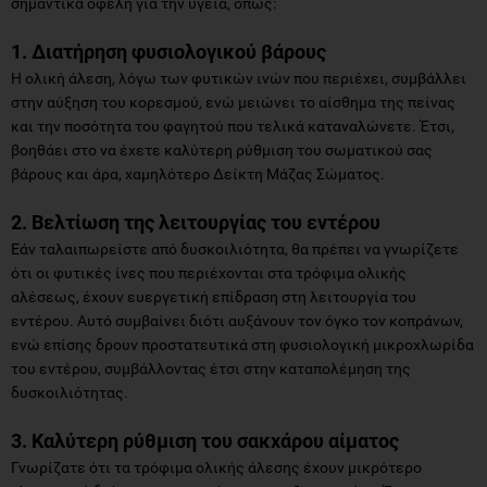
σημαντικά οφέλη για την υγεία, όπως:
1. Διατήρηση φυσιολογικού βάρους
Η ολική άλεση, λόγω των φυτικών ινών που περιέχει, συμβάλλει
στην αύξηση του κορεσμού, ενώ μειώνει το αίσθημα της πείνας
και την ποσότητα του φαγητού που τελικά καταναλώνετε. Έτσι,
βοηθάει στο να έχετε καλύτερη ρύθμιση του σωματικού σας
βάρους και άρα, χαμηλότερο Δείκτη Μάζας Σώματος.
2. Βελτίωση της λειτουργίας του εντέρου
Εάν ταλαιπωρείστε από δυσκοιλιότητα, θα πρέπει να γνωρίζετε
ότι οι φυτικές ίνες που περιέχονται στα τρόφιμα ολικής
αλέσεως, έχουν ευεργετική επίδραση στη λειτουργία του
εντέρου. Αυτό συμβαίνει διότι αυξάνουν τον όγκο τον κοπράνων,
ενώ επίσης δρουν προστατευτικά στη φυσιολογική μικροχλωρίδα
του εντέρου, συμβάλλοντας έτσι στην καταπολέμηση της
δυσκοιλιότητας.
3. Καλύτερη ρύθμιση του σακχάρου αίματος
Γνωρίζατε ότι τα τρόφιμα ολικής άλεσης έχουν μικρότερο