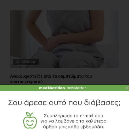
SLIDESHOW
Ανακουφιστείτε από τα συμπτώματα του
γαστρεντερικού
×
Παθήσεις Πεπτικού
1 λεπτό να διαβαστεί