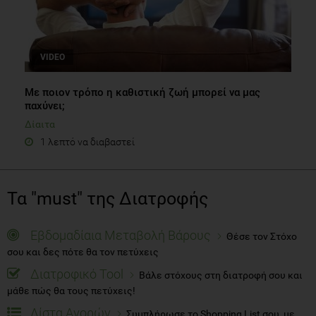
VIDEO
Με ποιον τρόπο η καθιστική ζωή μπορεί να μας
παχύνει;
Δίαιτα
1 λεπτό να διαβαστεί
Τα "must" της Διατροφής
Εβδομαδίαια Μεταβολή Βάρους
Θέσε τον Στόχο
σου και δες πότε θα τον πετύχεις
Διατροφικό Tool
Βάλε στόχους στη διατροφή σου και
μάθε πώς θα τους πετύχεις!
Λίστα Αγορών
Συμπλήρωσε το Shopping List σου, με