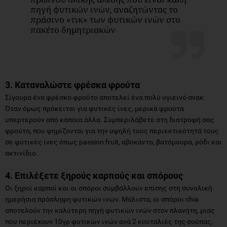
πηγή φυτικών ινών, αναζητώντας το
πράσινο «τικ» των φυτικών ινών στο
πακέτο δημητριακών
3. Καταναλώστε φρέσκα φρούτα
Σίγουρα ένα φρέσκο φρούτο αποτελεί ένα πολύ υγιεινό σνακ.
Όταν όμως πρόκειται για φυτικές ίνες, μερικά φρούτα
υπερτερούν από κάποια άλλα. Συμπεριλάβετε στη διατροφή σας
φρούτα, που φημίζονται για την υψηλή τους περιεκτικότητά τους
σε φυτικές ίνες όπως passion fruit, αβοκάντο, βατόμουρα, ρόδι και
ακτινίδιο.
4. Επιλέξετε ξηρούς καρπούς και σπόρους
Οι ξηροί καρποί και οι σπόροι συμβάλλουν επίσης στη συνολική
ημερήσια πρόσληψη φυτικών ινών. Μάλιστα, οι σπόροι chia
αποτελούν την καλύτερη πηγή φυτικών ινών στον πλανήτη, μιας
που περιέχουν 10γρ φυτικών ινών ανά 2 κουταλιές της σούπας,