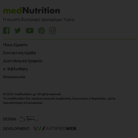
Η σωστή διατροφή προσφέρει Υγεία
Ποιοι Είμαστε
Συντακτική Ομάδα
Διαιτολογικά Γραφεία
e- Βιβλιοθήκη
Επικοινωνία
© 2026 medNutrition.gr. All rights reserved.
Το medNutrition δεν παρέχει ιατρικές συμβουλές, διαγνώσεις ή θεραπείες.
Δείτε
περισσότερες πληροφορίες
.
DESIGN:
DEVELOPMENT: