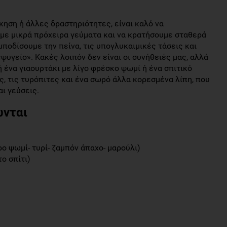
κηση ή άλλες δραστηριότητες, είναι καλό να
με μικρά πρόχειρα γεύματα και να κρατήσουμε σταθερά
μποδίσουμε την πείνα, τις υπογλυκαιμικές τάσεις και
υγείο». Κακές λοιπόν δεν είναι οι συνήθειές μας, αλλά
 ή ένα γιαουρτάκι με λίγο φρέσκο ψωμί ή ένα σπιτικό
ς, τις τυρόπιτες και ένα σωρό άλλα κορεσμένα λίπη, που
ι γεύσεις.
ώνται
ρο ψωμί- τυρί- ζαμπόν άπαχο- μαρούλι)
ο σπίτι)