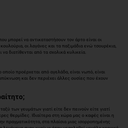
ου μπορεί να αντικαταστήσουν τον άρτο είναι οι
α κουλούρια, οι λαγάνες και τα παξιμάδια ενώ τσουρέκια,
αι να διατίθενται από τα σχολικά κυλικεία.
ο οποίο προέρχεται από αγελάδα, είναι νωπό, είναι
μπύκνωση και δεν περιέχει άλλες ουσίες που έχουν
ραίτητο;
ξύ των γευμάτων γιατί είτε δεν πεινούν είτε γιατί
ες θερμίδες. Ιδιαίτερα στη χώρα μας ο καφές είναι η
ην πραγματικότητα, στα πλαίσια μιας ισορροπημένης
τα λεγόμενα σνακ κυρίως όταν μεσολαβεί μεγάλο χρονικό