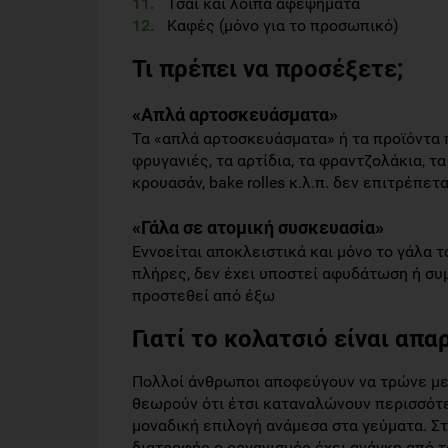
Τσάι και λοιπά αφεψήματα
Καφές (μόνο για το προσωπικό)
Τι πρέπει να προσέξετε;
«Απλά αρτοσκευάσματα»
Τα «απλά αρτοσκευάσματα» ή τα προϊόντα π
φρυγανιές, τα αρτίδια, τα φραντζολάκια, τ
κρουασάν, bake rolles κ.λ.π. δεν επιτρέπετ
«Γάλα σε ατομική συσκευασία»
Εννοείται αποκλειστικά και μόνο το γάλα τ
πλήρες, δεν έχει υποστεί αφυδάτωση ή συ
προστεθεί από έξω
Γιατί το κολατσιό είναι απα
Πολλοί άνθρωποι αποφεύγουν να τρώνε μετα
θεωρούν ότι έτσι καταναλώνουν περισσότερ
μοναδική επιλογή ανάμεσα στα γεύματα. Στ
διατροφής ο οργανισμός έχει ανάγκη από 