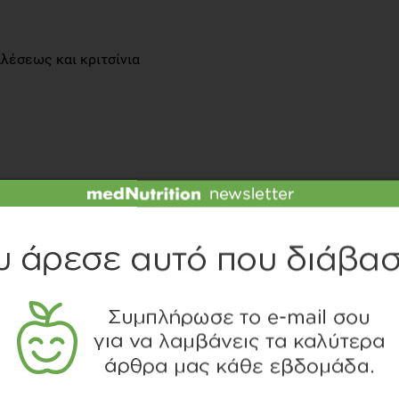
λέσεως και κριτσίνια
 τυρί cottage
η
γονται;
και γλυκά είναι πλούσια σε λιπαρά, ζάχαρη, αλάτι και
ατά περιόδους σε μικρές ποσότητες αλλά δεν πρέπει να
 να είστε σίγουροι ότι αυτό που επιλέξατε είναι
τικέτες των τροφίμων. Προτιμήστε τροφές που η
 τα 3g ανά 100g προϊόντος, η ζάχαρη τα 2g και το αλάτι