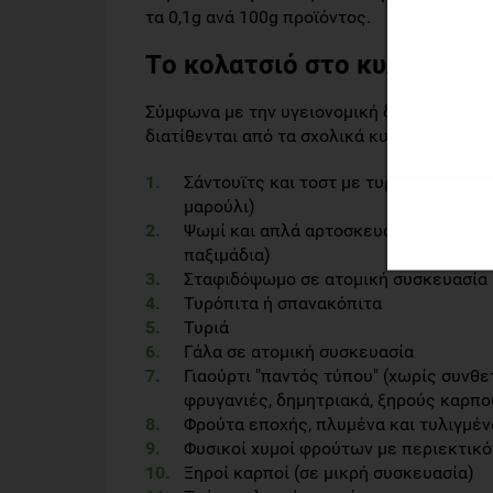
τα 0,1g ανά 100g προϊόντος.
Τo κολατσιό στο κυλικείο
Σύμφωνα με την υγειονομική διάταξη του 
διατίθενται από τα σχολικά κυλικεία είναι
Σάντουϊτς και τοστ με τυρί. Προαιρετ
μαρούλι)
Ψωμί και απλά αρτοσκευάσματα (φρυγαν
παξιμάδια)
Σταφιδόψωμο σε ατομική συσκευασία
Τυρόπιτα ή σπανακόπιτα
Τυριά
Γάλα σε ατομική συσκευασία
Γιαούρτι "παντός τύπου" (χωρίς συνθε
φρυγανιές, δημητριακά, ξηρούς καρπο
Φρούτα εποχής, πλυμένα και τυλιγμέ
Φυσικοί χυμοί φρούτων με περιεκτικ
Ξηροί καρποί (σε μικρή συσκευασία)