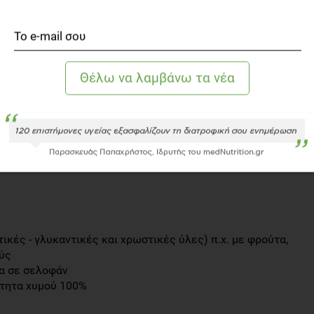
2006 από το Υπουργείο Υγείαςτα προϊόντα που μπορεί να
 τα εξής (κατάλογος ειδών):
ική η προσθήκη εποχιακών λαχανικών (π.χ. ντομάτα,
ιές, αρτίδια, κουλούρια, φρατζολάκια, λαγάνες,
τικές - γλυκαντικές και χρωστικές ύλες) π.χ. με φρούτα,
ύς
να σε σελοφάν
ότητα χυμού 100%