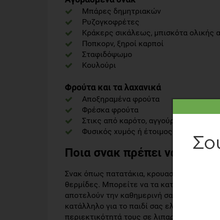
Μπάρες δημητριακών
Ρυζογκοφρέτες
Κράκερς σικάλεως, μπισκότα ολικής α
Ποπκορν, ξηροί καρποί
Σταφιδόψωμο
Κουλούρι
Φρούτα και τα λαχανικά
Αποξηραμένα φρούτα
Φρέσκα φρούτα
Στικς από καρότο, αγγούρι ή σέλινο με
Φυσικός χυμός ή έτοιμος χωρίς ζάχαρ
Ποια σνακ πρέπει να αποφεύ
Σνακ όπως πατατάκια, κρουασάν, σοκολάτες 
θερμίδες. Μπορείτε να τα καταναλώνετε κ
αποτελούν την καθημερινή σας επιλογή. Για
κατάλληλο για το παιδί σας ελέγξτε τις ε
περιεκτικότητά τους σε λιπαρά δεν ξεπερνά