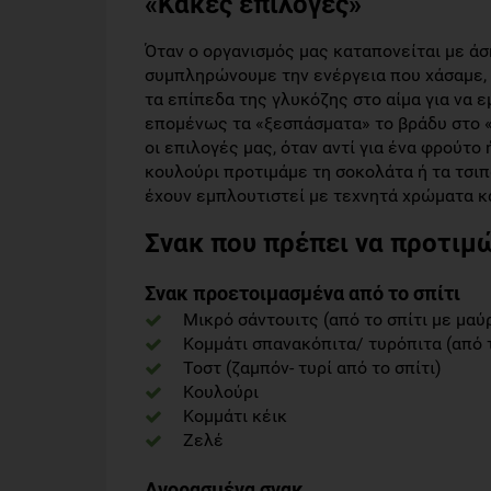
«Κακές επιλογές»
Όταν ο οργανισμός μας καταπονείται με άσ
συμπληρώνουμε την ενέργεια που χάσαμε, 
τα επίπεδα της γλυκόζης στο αίμα για να ε
επομένως τα «ξεσπάσματα» το βράδυ στο «ψ
οι επιλογές μας, όταν αντί για ένα φρούτο
κουλούρι προτιμάμε τη σοκολάτα ή τα τσιπ
έχουν εμπλουτιστεί με τεχνητά χρώματα κα
Σνακ που πρέπει να προτιμ
Σνακ προετοιμασμένα από το σπίτι
Μικρό σάντουιτς (από το σπίτι με μαύ
Κομμάτι σπανακόπιτα/ τυρόπιτα (από τ
Τοστ (ζαμπόν- τυρί από το σπίτι)
Κουλούρι
Κομμάτι κέικ
Ζελέ
Αγορασμένα σνακ