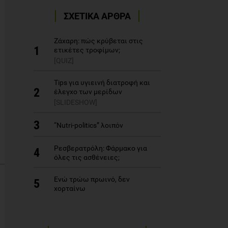
ΣΧΕΤΙΚΑ ΑΡΘΡΑ
Ζάχαρη: πώς κρύβεται στις
1
ετικέτες τροφίμων;
[QUIZ]
Tips για υγιεινή διατροφή και
2
έλεγχο των μερίδων
[SLIDESHOW]
3
“Nutri-politics” λοιπόν
Ρεσβερατρόλη: Φάρμακο για
4
όλες τις ασθένειες;
Ενώ τρώω πρωινό, δεν
5
χορταίνω