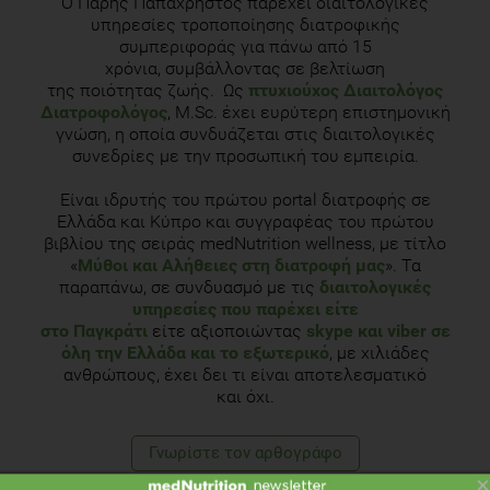
Ο Πάρης Παπαχρήστος παρέχει διαιτολογικές
υπηρεσίες τροποποίησης διατροφικής
συμπεριφοράς για πάνω από 15
χρόνια, συμβάλλοντας σε βελτίωση
της ποιότητας ζωής. Ως
πτυχιούχος Διαιτολόγος
Διατροφολόγος
, M.Sc. έχει ευρύτερη επιστημονική
γνώση, η οποία συνδυάζεται στις διαιτολογικές
συνεδρίες με την προσωπική του εμπειρία.
Είναι ιδρυτής του πρώτου portal διατροφής σε
Ελλάδα και Κύπρο και συγγραφέας του πρώτου
βιβλίου της σειράς medNutrition wellness, με τίτλο
«
Μύθοι και Αλήθειες στη διατροφή μας
». Τα
παραπάνω, σε συνδυασμό με τις
διαιτολογικές
υπηρεσίες που παρέχει είτε
στο Παγκράτι
είτε αξιοποιώντας
skype και viber σε
όλη την Ελλάδα και το εξωτερικό
, με χιλιάδες
ανθρώπους, έχει δει τι είναι αποτελεσματικό
και όχι.
Γνωρίστε τoν αρθογράφο
×