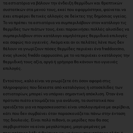
τα εστιατόρια να βάλουν την ένδειξη θερμίδων και θρεπτικών
συστατiκών στα μενού τους, εκεί που εφαρμόστηκε, φαίνεται να
έχει επιφέρει θετικές αλλαγές σε δείκτες της δημόσιας υγείας.
Το να πρέπει τα εστιατόρια να συμπεριλάβουν στον κατάλογο τις
θερμίδες των πιάτων τους, έχει παρακινήσει πολλές αλυσίδες να
συμπεριλάβουν στον κατάλογο χαμηλότερες θερμιδικά επιλογές
και σαφώς πιο υγιεινές. Ακόμα και αν οι πελάτες λένε πως δεν
θέλουν να γνωρίζουν πόσες θερμίδες περιέχει ένα freddoccino,
ένας γλυκός freddo cappuccino, με το να περιέχει ο κατάλογος την
θερμιδική τους αξία, αργά ή γρήγορα θα κάνουν πιο υγιεινές
επιλογές.
Εντούτοις, καλό είναι να γνωρίζετε ότι όσον αφορά στις
πληροφορίες που δέχεστε από καταλόγους ή ιστοσελίδες των
εστιατορίων, μπορεί να υπάρχει σημαντική απόκλιση. Όταν ένα
πρότυπο πιάτο ετοιμάζεται για ανάλυση, τα συστατικά που
χρειάζεται για να παρασκευαστεί είναι υπολογισμένα με ακρίβεια,
κάτι που δεν συμβαίνει όταν παρασκευάζεται πάνω στην ένταση
της δουλειάς. Είναι πολύ πιθανό, οι μερίδες που θα σας
σερβιριστούν να είναι μεγαλύτερες, μαγειρεμένες με
περισσότερο λάδι ή βούτυρο και να έχουν περισσότερο αλάτι ή