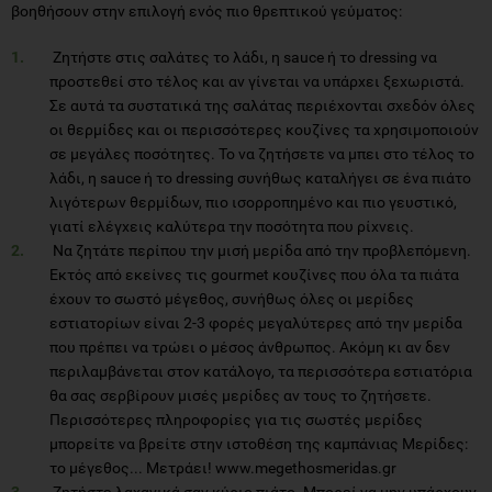
βοηθήσουν στην επιλογή ενός πιο θρεπτικού γεύματος:
Ζητήστε στις σαλάτες το λάδι, η sauce ή το dressing να
προστεθεί στο τέλος και αν γίνεται να υπάρχει ξεχωριστά.
Σε αυτά τα συστατικά της σαλάτας περιέχονται σχεδόν όλες
οι θερμίδες και οι περισσότερες κουζίνες τα χρησιμοποιούν
σε μεγάλες ποσότητες. Το να ζητήσετε να μπει στο τέλος το
λάδι, η sauce ή το dressing συνήθως καταλήγει σε ένα πιάτο
λιγότερων θερμίδων, πιο ισορροπημένο και πιο γευστικό,
γιατί ελέγχεις καλύτερα την ποσότητα που ρίχνεις.
Να ζητάτε περίπου την μισή μερίδα από την προβλεπόμενη.
Εκτός από εκείνες τις gourmet κουζίνες που όλα τα πιάτα
έχουν το σωστό μέγεθος, συνήθως όλες οι μερίδες
εστιατορίων είναι 2-3 φορές μεγαλύτερες από την μερίδα
που πρέπει να τρώει ο μέσος άνθρωπος. Ακόμη κι αν δεν
περιλαμβάνεται στον κατάλογο, τα περισσότερα εστιατόρια
θα σας σερβίρουν μισές μερίδες αν τους το ζητήσετε.
Περισσότερες πληροφορίες για τις σωστές μερίδες
μπορείτε να βρείτε στην ιστοθέση της καμπάνιας Μερίδες:
το μέγεθος... Μετράει! www.megethosmeridas.gr
Ζητήστε λαχανικά σαν κύριο πιάτο. Μπορεί να μην υπάρχουν