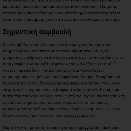
sauce από αυτές που παρουσιάστηκαν για ανάλυση. Εξαίρεση
αποτελούν κάποια πλήρως αυτοματοποιημένα εστιατόρια fast
food, όπου η παραμικρή ποσότητα είναι υπολογισμένη από πριν.
Σημαντική συμβουλή
Είτε προβάλλονται είτε όχι στον κατάλογο οι διατροφικές
πληροφορίες και άσχετα με το πόσο αξιόπιστες είναι, θα
μπορέσετε να βρείτε τα πιο υγιεινά πιάτα με το να διαβάσετε τις
περιγραφές των γευμάτων ψάχνοντας για λέξεις κλειδιά. Οι
λέξεις «κρεμώδες», «extra τραγανό» και «ξεχειλίζει»
παραπέμπουν σε τρόφιμα πολύ υψηλά σε λιπαρά. Θα πρέπει να
προσέξετε για τον ίδιο λόγο περιγραφές του τύπου «πλούσια»,
«αφράτα» ή «περιχυμένο με διάφορα είδη τυριών». Εκτός από
πιάτα που παίρνουν το όνομά τους από τις βαριές σάλτσες που τα
συνοδεύουν, ψάξτε για πιάτα που χρειάζονται πιο απλές
προετοιμασίες. Λέξεις όπως «στον ατμό», «ανάμικτα», «ψητά»,
δείχνουν έναν πιο «στεγνό» τρόπο μαγειρέματος.
Παρατίθενται μερικές «στρατηγικές» παραγγελίας που θα σας