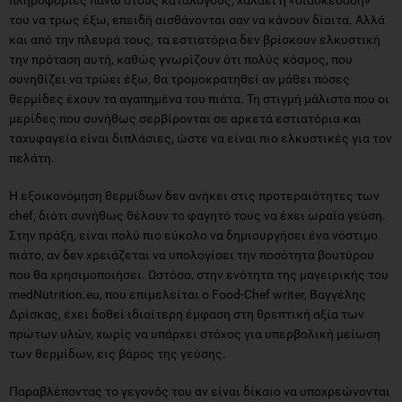
του να τρως έξω, επειδή αισθάνονται σαν να κάνουν δίαιτα. Αλλά
και από την πλευρά τους, τα εστιατόρια δεν βρίσκουν ελκυστική
την πρόταση αυτή, καθώς γνωρίζουν ότι πολύς κόσμος, που
συνηθίζει να τρώει έξω, θα τρομοκρατηθεί αν μάθει πόσες
θερμίδες έχουν τα αγαπημένα του πιάτα. Τη στιγμή μάλιστα που οι
μερίδες που συνήθως σερβίρονται σε αρκετά εστιατόρια και
ταχυφαγεία είναι διπλάσιες, ώστε να είναι πιο ελκυστικές για τον
πελάτη.
H εξοικονόμηση θερμίδων δεν ανήκει στις προτεραιότητες των
chef, διότι συνήθως θέλουν το φαγητό τους να έχει ωραία γεύση.
Στην πράξη, είναι πολύ πιο εύκολο να δημιουργήσει ένα νόστιμο
πιάτο, αν δεν χρειάζεται να υπολογίσει την ποσότητα βουτύρου
που θα χρησιμοποιήσει. Ωστόσο, στην ενότητα της μαγειρικής του
medNutrition.eu, που επιμελείται ο Food-Chef writer, Βαγγέλης
Δρίσκας, έχει δοθεί ιδιαίτερη έμφαση στη θρεπτική αξία των
πρώτων υλών, χωρίς να υπάρχει στόχος για υπερβολική μείωση
των θερμίδων, εις βάρος της γεύσης.
Παραβλέποντας το γεγονός του αν είναι δίκαιο να υποχρεώνονται