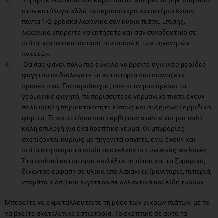
στον κατάλογο, αλλά τα περισσότερα εστιατόρια έχουν
πάντα 1-2 φρέσκα λαχανικά σαν κύρια πιάτα. Επίσης,
λαχανικά μπορείτε να ζητήσετε και σαν συνοδευτικό σε
πιάτα, για αντικατάσταση του πουρέ ή των τηγανητών
πατατών.
Θα σας φανεί πολύ πιο εύκολο να βρείτε υγιεινές μερίδες
φαγητού αν διαλέγετε τα εστιατόρια που συχνάζετε
προσεκτικά. Για παράδειγμα, όσο κι αν μου αρέσει το
γερμανικό φαγητό, τα περισσότερα γερμανικά πιάτα έχουν
πολύ υψηλή περιεκτικότητα λίπους και αυξημένο θερμιδικό
φορτίο. Τα εστιατόρια που σερβίρουν sushi είναι μια πολύ
καλή επιλογή για ένα θρεπτικό γεύμα. Οι μπυραρίες
σχετίζονται κυρίως με τηγανιτά φαγητά, ενώ έχουν και
πιάτα στη σχάρα τα οποία αποτελούν πιο υγιεινές επιλογές.
Στα ιταλικά εστιατόρια επιλέξτε τη πίτσα και τα ζυμαρικά,
δίνοντας έμφαση σε υλικά από λαχανικά (μανιτάρια, πιπεριά,
ντομάτα κ.λπ.) και λιγότερο σε αλλαντικά και είδη τυριών.
Μπορείτε να εκμεταλλευτείτε τη μόδα των μικρών πιάτων, με το
να βρείτε ανατολίτικα εστιατόρια. Το σκεπτικό σε αυτά τα