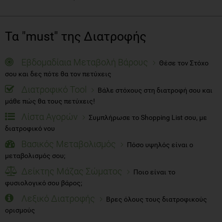
Τα "must" της Διατροφής
Εβδομαδίαια Μεταβολή Βάρους
Θέσε τον Στόχο
σου και δες πότε θα τον πετύχεις
Διατροφικό Tool
Βάλε στόχους στη διατροφή σου και
μάθε πώς θα τους πετύχεις!
Λίστα Αγορών
Συμπλήρωσε το Shopping List σου, με
διατροφικό νου
Βασικός Μεταβολισμός
Πόσο υψηλός είναι ο
μεταβολισμός σου;
Δείκτης Μάζας Σώματος
Ποιο είναι το
φυσιολογικό σου βάρος;
Λεξικό Διατροφής
Βρες όλους τους διατροφικούς
ορισμούς