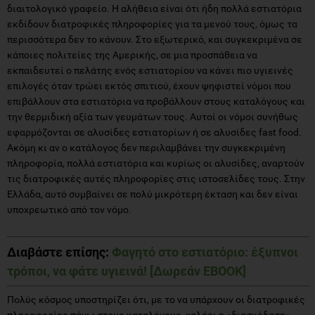
διαιτολογικό γραφείο. Η αλήθεια είναι ότι ήδη πολλά εστιατόρια
εκδίδουν διατροφικές πληροφορίες για τα μενού τους, όμως τα
περισσότερα δεν το κάνουν. Στο εξωτερικό, και συγκεκριμένα σε
κάποιες πολιτείες της Αμερικής, σε μια προσπάθεια να
εκπαιδευτεί ο πελάτης ενός εστιατορίου να κάνει πιο υγιεινές
επιλογές όταν τρώει εκτός σπιτιού, έχουν ψηφιστεί νόμοι που
επιβάλλουν στα εστιατόρια να προβάλλουν στους καταλόγους και
την θερμιδική αξία των γευμάτων τους. Αυτοί οι νόμοι συνήθως
εφαρμόζονται σε αλυσίδες εστιατορίων ή σε αλυσίδες fast food.
Ακόμη κι αν ο κατάλογος δεν περιλαμβάνει την συγκεκριμένη
πληροφορία, πολλά εστιατόρια και κυρίως οι αλυσίδες, αναρτούν
τις διατροφικές αυτές πληροφορίες στις ιστοσελίδες τους. Στην
Ελλάδα, αυτό συμβαίνει σε πολύ μικρότερη έκταση και δεν είναι
υποχρεωτικό από τον νόμο.
Διαβάστε επίσης:
Φαγητό στο εστιατόριο: έξυπνοι
τρόποι, να φάτε υγιεινά! [Δωρεάν EBOOK]
Πολύς κόσμος υποστηρίζει ότι, με το να υπάρχουν οι διατροφικές
πληροφορίες πάνω στους καταλόγους, χαλάει η «διασκέδαση»