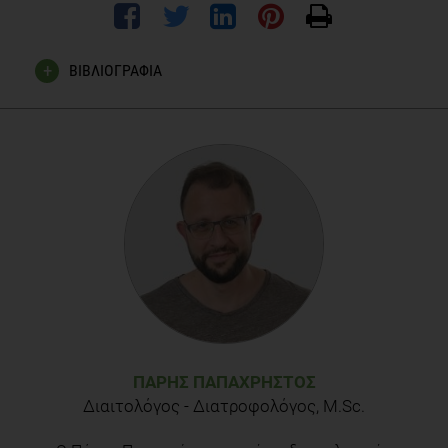
ΒΙΒΛΙΟΓΡΑΦΙΑ
Reeves S, Wake Y, Zick A. Nutrition labeling and portion size
information on children's menus in fast-food and table-
service chain restaurants in London, UK. J Nutr Educ Behav.
2011 Nov-Dec;43(6):543-7. Epub 2011 Sep 16.
Vadiveloo MK, Dixon LB, Elbel B. Consumer purchasing
patterns in response to calorie labeling legislation in New
York City. Int J Behav Nutr Phys Act. 2011 May 27;8:51.
ΠΆΡΗΣ ΠΑΠΑΧΡΉΣΤΟΣ
Διαιτολόγος - Διατροφολόγος, M.Sc.