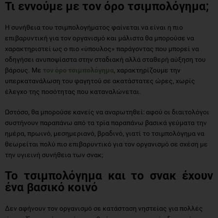
Τι εννούμε με τον όρο τσιμπολόγημα;
Η συνήθεια του τσιμπολογήματος φαίνεται να είναι η πιο
επιβαρυντική για τον οργανισμό και μάλιστα θα μπορούσε να
χαρακτηριστεί ως ο πιο «ύπουλος» παράγοντας που μπορεί να
οδηγήσει ανυποψίαστα στην σταδιακή αλλά σταθερή αύξηση του
βάρους. Με
τον όρο τσιμπολόγημα
, χαρακτηρίζουμε την
υπερκατανάλωση του φαγητού σε ακατάστατες ώρες, χωρίς
έλεγχο της ποσότητας που καταναλώνεται.
Ωστόσο, θα μπορούσε κανείς να αναρωτηθεί: αφού οι διαιτολόγοι
συστήνουν παραπάνω από τα τρία παραπάνω βασικά γεύματα την
ημέρα, πρωινό, μεσημεριανό, βραδινό, γιατί το τσιμπολόγημα να
θεωρείται πολύ πιο επιβαρυντικό για τον οργανισμό σε σχέση με
την υγιεινή συνήθεια των σνακ;
Το τσιμπολόγημα και το σνακ έχουν
ένα βασικό κοινό
Δεν αφήνουν τον οργανισμό σε κατάσταση νηστείας για πολλές