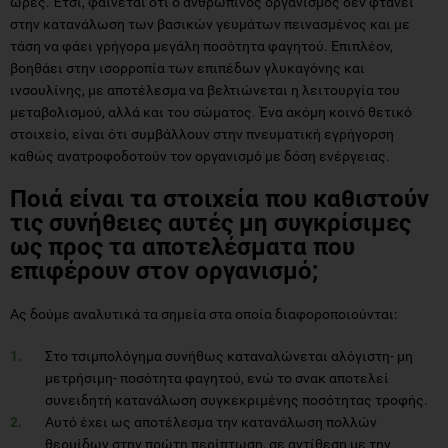
ώρες. Έτσι, φαίνεται ότι ο ανθρώπινος οργανισμός δεν φτάνει
στην κατανάλωση των βασικών γευμάτων πεινασμένος και με
τάση να φάει γρήγορα μεγάλη ποσότητα φαγητού. Επιπλέον,
βοηθάει στην ισορροπία των επιπέδων γλυκαγόνης και
ινσουλίνης, με αποτέλεσμα να βελτιώνεται η λειτουργία του
μεταβολισμού, αλλά και του σώματος. Ένα ακόμη κοινό θετικό
στοιχείο, είναι ότι συμβάλλουν στην πνευματική εγρήγορση
καθώς ανατροφοδοτούν τον οργανισμό με δόση ενέργειας.
Ποιά είναι τα στοιχεία που καθιστούν
τις συνήθειες αυτές μη συγκρίσιμες
ως προς τα αποτελέσματα που
επιφέρουν στον οργανισμό;
Ας δούμε αναλυτικά τα σημεία στα οποία διαφοροποιούνται:
Στο τσιμπολόγημα συνήθως καταναλώνεται αλόγιστη- μη
μετρήσιμη- ποσότητα φαγητού, ενώ το σνακ αποτελεί
συνειδητή κατανάλωση συγκεκριμένης ποσότητας τροφής.
Αυτό έχει ως αποτέλεσμα την κατανάλωση πολλών
θερμίδων στην πρώτη περίπτωση, σε αντίθεση με την