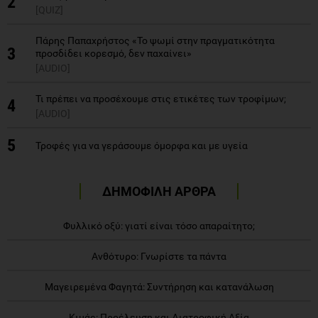
2
[QUIZ]
Πάρης Παπαχρήστος «Το ψωμί στην πραγματικότητα
3
προσδίδει κορεσμό, δεν παχαίνει»
[AUDIO]
Τι πρέπει να προσέχουμε στις ετικέτες των τροφίμων;
4
[AUDIO]
5
Τροφές για να γεράσουμε όμορφα και με υγεία
ΔΗΜΟΦΙΛΗ ΑΡΘΡΑ
Φυλλικό οξύ: γιατί είναι τόσο απαραίτητο;
Ανθότυρο: Γνωρίστε τα πάντα
Μαγειρεμένα Φαγητά: Συντήρηση και κατανάλωση
Κιμάς: Προέλευση και Διατροφική Αξία