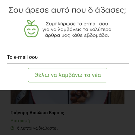
Διατροφικές ελλείψεις στα παιδιά
Οικογένεια
3 λεπτά να διαβαστεί
Γρήγορη Απώλεια Βάρους
Διατροφή
6 λεπτά να διαβαστεί