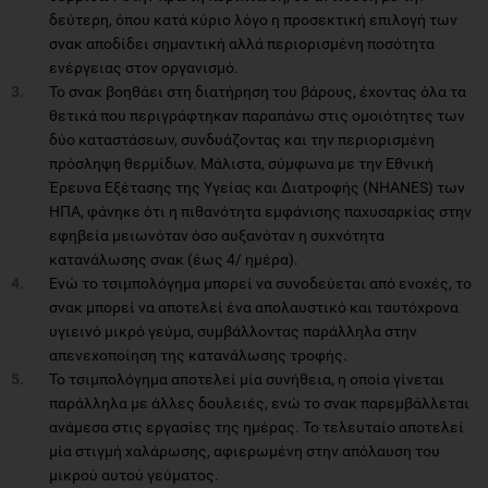
δεύτερη, όπου κατά κύριο λόγο η προσεκτική επιλογή των
σνακ αποδίδει σημαντική αλλά περιορισμένη ποσότητα
ενέργειας στον οργανισμό.
Το σνακ βοηθάει στη διατήρηση του βάρους, έχοντας όλα τα
θετικά που περιγράφτηκαν παραπάνω στις ομοιότητες των
δύο καταστάσεων, συνδυάζοντας και την περιορισμένη
πρόσληψη θερμίδων. Μάλιστα, σύμφωνα με την Εθνική
Έρευνα Εξέτασης της Υγείας και Διατροφής (NHANES) των
ΗΠΑ, φάνηκε ότι η πιθανότητα εμφάνισης παχυσαρκίας στην
εφηβεία μειωνόταν όσο αυξανόταν η συχνότητα
κατανάλωσης σνακ (έως 4/ ημέρα).
Ενώ το τσιμπολόγημα μπορεί να συνοδεύεται από ενοχές, το
σνακ μπορεί να αποτελεί ένα απολαυστικό και ταυτόχρονα
υγιεινό μικρό γεύμα, συμβάλλοντας παράλληλα στην
απενεχοποίηση της κατανάλωσης τροφής.
Το τσιμπολόγημα αποτελεί μία συνήθεια, η οποία γίνεται
παράλληλα με άλλες δουλειές, ενώ το σνακ παρεμβάλλεται
ανάμεσα στις εργασίες της ημέρας. To τελευταίο αποτελεί
μία στιγμή χαλάρωσης, αφιερωμένη στην απόλαυση του
μικρού αυτού γεύματος.