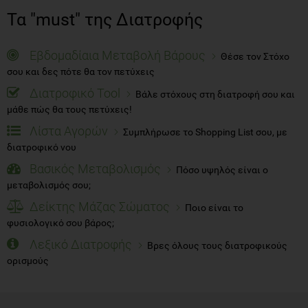
Τα "must" της Διατροφής
Εβδομαδίαια Μεταβολή Βάρους
Θέσε τον Στόχο
σου και δες πότε θα τον πετύχεις
Διατροφικό Tool
Βάλε στόχους στη διατροφή σου και
μάθε πώς θα τους πετύχεις!
Λίστα Αγορών
Συμπλήρωσε το Shopping List σου, με
διατροφικό νου
Βασικός Μεταβολισμός
Πόσο υψηλός είναι ο
μεταβολισμός σου;
Δείκτης Μάζας Σώματος
Ποιο είναι το
φυσιολογικό σου βάρος;
Λεξικό Διατροφής
Βρες όλους τους διατροφικούς
ορισμούς