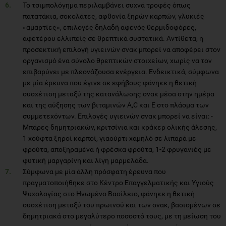
Το τσιμπολόγημα περιλαμβάνει συχνά τροφές όπως
πατατάκια, σοκολάτες, αφθονία ξηρών καρπών, γλυκιές
«αμαρτίες», επιλογές δηλαδή αφενός θερμιδοφόρες,
αφετέρου ελλιπείς σε θρεπτικά συστατικά. Αντίθετα, η
προσεκτική επιλογή υγιεινών σνακ μπορεί να αποφέρει στον
οργανισμό ένα σύνολο θρεπτικών στοιχείων, χωρίς να τον
επιβαρύνει με πλεονάζουσα ενέργεια. Ενδεικτικά, σύμφωνα
με μία έρευνα που έγινε σε εφήβους φάνηκε η θετική
συσχέτιση μεταξύ της κατανάλωσης σνακ μέσα στην ημέρα
και της αύξησης των βιταμινών Α,C και Ε στο πλάσμα των
συμμετεχόντων. Επιλογές υγιεινών σνακ μπορεί να είναι: -
Μπάρες δημητριακών, κριτσίνια και κράκερ ολικής άλεσης,
1 χούφτα ξηροί καρποί, γιαούρτι χαμηλό σε λιπαρά με
φρούτα, αποξηραμένα ή φρέσκα φρούτα, 1-2 φρυγανιές με
φυτική μαργαρίνη και λίγη μαρμελάδα.
Σύμφωνα με μία άλλη πρόσφατη έρευνα που
πραγματοποιήθηκε στο Κέντρο Επαγγελματικής και Υγιούς
Ψυχολογίας στο Ηνωμένο Βασίλειο, φάνηκε η θετική
συσχέτιση μεταξύ του πρωινού και των σνακ, βασισμένων σε
δημητριακά στο μεγαλύτερο ποσοστό τους, με τη μείωση του