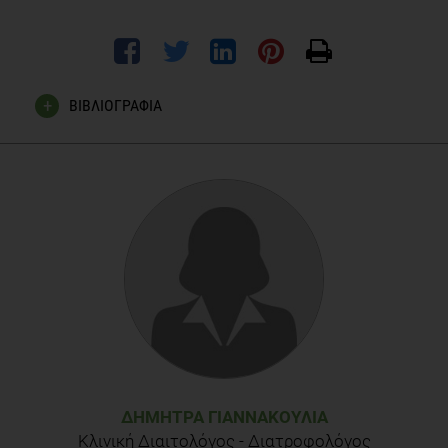
ΒΙΒΛΙΟΓΡΑΦΙΑ
Keast DR, Nicklas TA, O'Neil CE, Am J Clin Nutr. 2010
Aug;92(2):428-35. Epub 2010 Jun 16. «Snacking is
associated with reduced risk of overweight and reduced
abdominal obesity in adolescents: National Health and
Nutrition Examination Survey (NHANES) 1999-2004.»
Zizza CA, Arsiwalla DD, Ellison KJ, J Am Diet Assoc. 2010
May;110(5):768-72. «Contribution of snacking to older
adults' vitamin, carotenoid, and mineral intakes.»
Chaplin K, Smith AP, Nutrients. 2011 May;3(5):515-28. Epub
2011 May «Breakfast and snacks: associations with
cognitive failures, minor injuries, accidents and stress.»
ΔΉΜΗΤΡΑ ΓΙΑΝΝΑΚΟΎΛΙΑ
Κλινική Διαιτολόγος - Διατροφολόγος