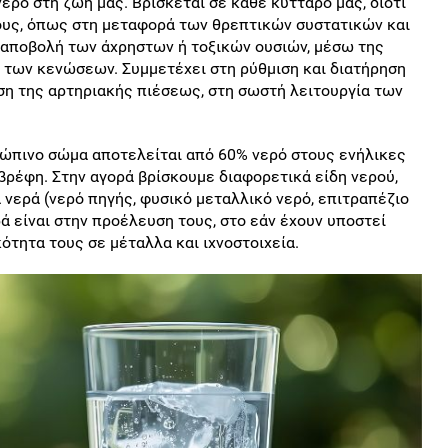
ερό στη ζωή μας. Βρίσκεται σε κάθε κύτταρό μας, διότι
τους, όπως στη μεταφορά των θρεπτικών συστατικών και
ν αποβολή των άχρηστων ή τοξικών ουσιών, μέσω της
ι των κενώσεων. Συμμετέχει στη ρύθμιση και διατήρηση
ση της αρτηριακής πιέσεως, στη σωστή λειτουργία των
ρώπινο σώμα αποτελείται από 60% νερό στους ενήλικες
 βρέφη. Στην αγορά βρίσκουμε διαφορετικά είδη νερού,
νερά (νερό πηγής, φυσικό μεταλλικό νερό, επιτραπέζιο
ρά είναι στην προέλευση τους, στο εάν έχουν υποστεί
κότητα τους σε μέταλλα και ιχνοστοιχεία.