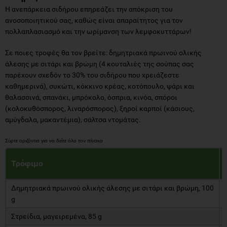
Η ανεπάρκεια σιδήρου επηρεάζει την απόκριση του
ανοσοποιητικού σας, καθώς είναι απαραίτητος για τον
πολλαπλασιασμό και την ωρίμανση των λεμφοκυττάρων!
Σε ποιες τροφές θα τον βρείτε: δημητριακά πρωινού ολικής
άλεσης με σιτάρι και βρώμη (4 κουταλιές της σούπας σας
παρέχουν σχεδόν το 30% του σιδήρου που χρειάζεστε
καθημερινά), συκώτι, κόκκινο κρέας, κοτόπουλο, ψάρι και
θαλασσινά, σπανάκι, μπρόκολο, όσπρια, κινόα, σπόροι
(κολοκυθόσπορος, λιναρόσπορος), ξηροί καρποί (κάσιους,
αμύγδαλα, μακαντέμια), σάλτσα ντομάτας.
Τρόφιμο
Δημητριακά πρωινού ολικής άλεσης με σιτάρι και βρώμη, 100
g
Στρείδια, μαγειρεμένα, 85 g