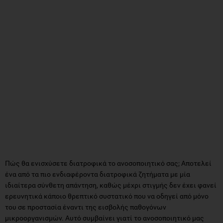
Πώς θα ενισχύσετε διατροφικά το ανοσοποιητικό σας; Αποτελεί
ένα από τα πιο ενδιαφέροντα διατροφικά ζητήματα με μία
ιδιαίτερα σύνθετη απάντηση, καθώς μέχρι στιγμής δεν έχει φανεί
ερευνητικά κάποιο θρεπτικό συστατικό που να οδηγεί από μόνο
του σε προστασία έναντι της εισβολής παθογόνων
μικροοργανισμών. Αυτό συμβαίνει γιατί το ανοσοποιητικό μας