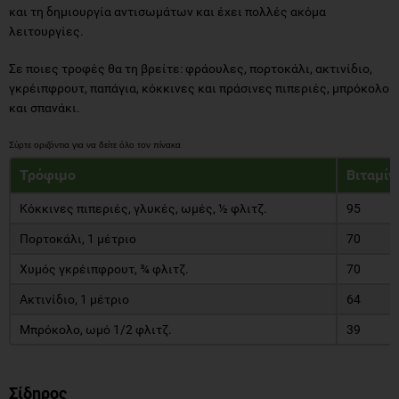
και τη δημιουργία αντισωμάτων και έχει πολλές ακόμα
λειτουργίες.
Σε ποιες τροφές θα τη βρείτε: φράουλες, πορτοκάλι, ακτινίδιο,
γκρέιπφρουτ, παπάγια, κόκκινες και πράσινες πιπεριές, μπρόκολο
και σπανάκι.
Τρόφιμο
Βιταμίν
Κόκκινες πιπεριές, γλυκές, ωμές, ½ φλιτζ.
95
Πορτοκάλι, 1 μέτριο
70
Χυμός γκρέιπφρουτ, ¾ φλιτζ.
70
Ακτινίδιο, 1 μέτριο
64
Μπρόκολο, ωμό 1/2 φλιτζ.
39
Σίδηρος