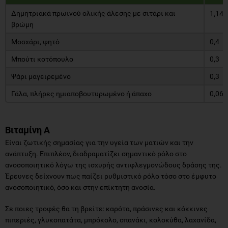
Δημητριακά πρωινού ολικής άλεσης με σιτάρι και
1,14
βρώμη
Μοσχάρι, ψητό
0,4
Mπούτι κοτόπουλο
0,3
Ψάρι μαγειρεμένο
0,3
Γάλα, πλήρες ημιαποβουτυρωμένο ή άπαχο
0,06
Βιταμίνη Α
Είναι ζωτικής σημασίας για την υγεία των ματιών και την
ανάπτυξη. Επιπλέον, διαδραματίζει σημαντικό ρόλο στο
ανοσοποιητικό λόγω της ισχυρής αντιφλεγμονώδους δράσης της.
Έρευνες δείχνουν πως παίζει ρυθμιστικό ρόλο τόσο στο έμφυτο
ανοσοποιητικό, όσο και στην επίκτητη ανοσία.
Σε ποιες τροφές θα τη βρείτε: καρότα, πράσινες και κόκκινες
πιπεριές, γλυκοπατάτα, μπρόκολο, σπανάκι, κολοκύθα, λαχανίδα,