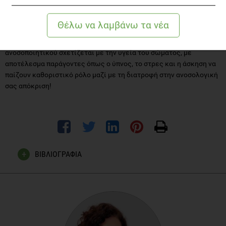
εμπλουτισμένο με προβιοτικά, ξινολάχανο, τέμπε (tempeh), μίσο
(miso).
Πέρα από τη διατροφή, θυμηθείτε πως η λειτουργία του
ανοσοποιητικού σχετίζεται με την υγεία του σώματος, με
αποτέλεσμα παράγοντες όπως ο ύπνος, το στρες και η άσκηση να
παίζουν καθοριστικό ρόλο μαζί με τη διατροφή στην ανοσολογική
σας απόκριση!
ΒΙΒΛΙΟΓΡΑΦΙΑ
Zhiyi Huang, Yu Liu, Guangying Qi, David Brand and Song
Guo Zheng. Role of Vitamin A in the Immune System. J Clin
Med. 2018 Sep; 7(9): 258. Published online 2018 Sep 6. doi:
10.3390/jcm7090258