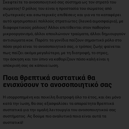
Σκεφτείτε το ανοσοποιητικό σας σύστημα ως τον στρατό του
σώματος! Ο ρόλος του είναι η προστασία του σώματος από
εξωτερικές και εσωτερικές επιθέσεις και για να το καταφέρει
αυτό χρησιμοποιεί πολλούς στρατιώτες (λευκά αιμοσφαίρια), με
διαφορετικούς ρόλους! Άλλοι επιτίθενται στον παθογόνο
μικροοργανισμό, άλλοι επουλώνουν τραύματα, άλλοι δημιουργούν
αντισώματα κοκ. Παρότι τα γονίδια παίζουν σημαντικό ρόλο στο
πόσο γερό είναι το ανοσοποιητικό σας, ο τρόπος ζωής φαίνεται
πως παίζει ακόμα μεγαλύτερο, με τη διατροφή, το στρες,
την άσκηση και τον ύπνο να καθορίζουν πόσο καλή είναι η
απόκρισή σας σε κάποια ίωση.
Ποια θρεπτικά συστατικά θα
ενισχύσουν το ανοσοποιητικό σας
Η ισορροπημένη και ποικίλη διατροφή όλο το έτος, και όχι μόνο
κατά την ίωση, θα σας εξασφαλίσει τα απαραίτητα θρεπτικά
συστατικά για την ομαλή λειτουργία του ανοσοποιητικού σας
συστήματος. Ας δούμε πιο αναλυτικά ποια είναι αυτά τα
συστατικά!