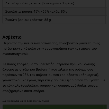
Λευκά φασόλια, κονσερβοποιημένα, 1 φλιτζ.
Σοκολάτα, μαύρη, 45% –69% κακάο, 85 g
Συκώτι βοείου κρέατος, 85 g
Ασβέστιο
Πέρα από την υγεία των οστών σας, το ασβέστιο φαίνεται πως
παίζει κεντρικό ρόλο στην ενεργοποίηση των κυττάρων του
ανοσοποιητικού.
Σε ποιες τροφές θα το βρείτε: δημητριακά πρωινού ολικής
άλεσης με σιτάρι και βρώμη (4 κουταλιές της σούπας σας
παρέχουν το 25% του ασβεστίου που χρειάζεστε καθημερινά),
γαλακτοκομικά (γάλα, τυρί και γιαούρτι), ψάρια που τρώγονται με
το κόκκαλο (σαρδέλες, γαύρος κα), όσπρια, αμύγδαλα, τόφου,
αποξηραμένα σύκα, σπόροι.