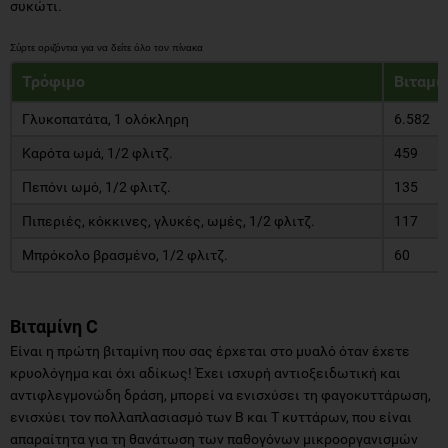
συκώτι.
Τρόφιμο
Βιταμί
Γλυκοπατάτα, 1 ολόκληρη
6.582
Καρότα ωμά, 1/2 φλιτζ.
459
Πεπόνι ωμό, 1/2 φλιτζ.
135
Πιπεριές, κόκκινες, γλυκές, ωμές, 1/2 φλιτζ.
117
Μπρόκολο βρασμένο, 1/2 φλιτζ.
60
Βιταμίνη C
Είναι η πρώτη βιταμίνη που σας έρχεται στο μυαλό όταν έχετε
κρυολόγημα και όχι αδίκως! Έχει ισχυρή αντιοξειδωτική και
αντιφλεγμονώδη δράση, μπορεί να ενισχύσει τη φαγοκυττάρωση,
ενισχύει τον πολλαπλασιασμό των Β και Τ κυττάρων, που είναι
απαραίτητα για τη θανάτωση των παθογόνων μικροοργανισμών