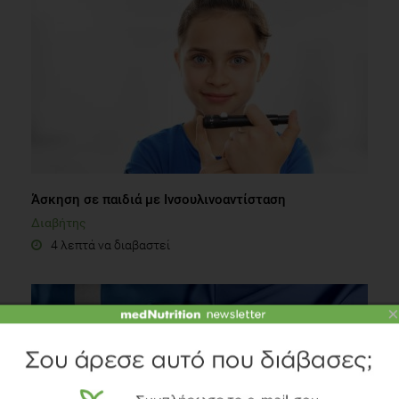
Άσκηση σε παιδιά με Ινσουλινοαντίσταση
Διαβήτης
4 λεπτά να διαβαστεί
×