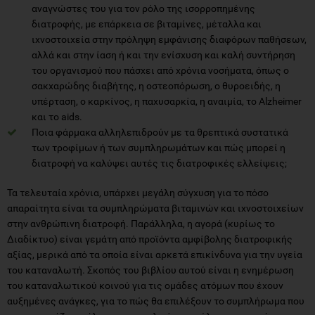
αναγνώστες του για τον ρόλο της ισορροπημένης
διατροφής, με επάρκεια σε βιταμίνες, μέταλλα και
ιχνοστοιχεία στην πρόληψη εμφάνισης διαφόρων παθήσεων,
αλλά και στην ίαση ή και την ενίσχυση και καλή συντήρηση
του οργανισμού που πάσχει από χρόνια νοσήματα, όπως ο
σακχαρώδης διαβήτης, η οστεοπόρωση, ο θυροειδής, η
υπέρταση, ο καρκίνος, η παχυσαρκία, η αναιμία, το Alzheimer
και το aids.
Ποια φάρμακα αλληλεπιδρούν με τα θρεπτικά συστατικά
των τροφίμων ή των συμπληρωμάτων και πώς μπορεί η
διατροφή να καλύψει αυτές τις διατροφικές ελλείψεις;
Τα τελευταία χρόνια, υπάρχει μεγάλη σύγχυση για το πόσο
απαραίτητα είναι τα συμπληρώματα βιταμινών και ιχνοστοιχείων
στην ανθρώπινη διατροφή. Παράλληλα, η αγορά (κυρίως το
Διαδίκτυο) είναι γεμάτη από προϊόντα αμφίβολης διατροφικής
αξίας, μερικά από τα οποία είναι αρκετά επικίνδυνα για την υγεία
του καταναλωτή. Σκοπός του βιβλίου αυτού είναι η ενημέρωση
του καταναλωτικού κοινού για τις ομάδες ατόμων που έχουν
αυξημένες ανάγκες, για το πώς θα επιλέξουν το συμπλήρωμα που