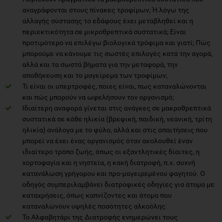
αναγράφονται στους πίνακες τροφίμων; Ή λόγω της
αλλαγής σύστασης το εδάφους έχει μεταβληθεί και η
περιεκτικότητα σε μικροθρεπτικά συστατικά; Είναι
προτιμότερο να επιλέγω βιολογικά τρόφιμα και γιατί; Πώς
μπορούμε να κάνουμε τις σωστές επιλογές κατά την αγορά,
αλλά και τα σωστά βήματα για την μεταφορά, την
αποθήκευση και το μαγείρεμα των τροφίμων;
Τι είναι οι υπερτροφές, ποιες είναι, πως καταναλώνονται
και πώς μπορούν να ωφελήσουν τον οργανισμό;
Ιδιαίτερη αναφορά γίνεται στις ανάγκες σε μακροθρεπτικά
συστατικά σε κάθε ηλικία (βρεφική, παιδική, νεανική, τρίτη
ηλικία) ανάλογα με το φύλο, αλλά και στις απαιτήσεις που
μπορεί να έχει ένας οργανισμός όταν ακολουθεί έναν
ιδιαίτερο τρόπο ζωής, όπως οι εξαντλητικές δίαιτες, η
χορτοφαγία και η νηστεία, η κακή διατροφή, π.χ. συχνή
κατανάλωση γρήγορου και προ-μαγειρεμένου φαγητού. Ο
οδηγός συμπεριλαμβάνει διατροφικές οδηγίες για άτομα με
καταχρήσεις, όπως καπνίζοντες και άτομα που
καταναλώνουν υψηλές ποσότητες αλκοόλης.
Το Αλφαβητάρι της Διατροφής ενημερώνει τους