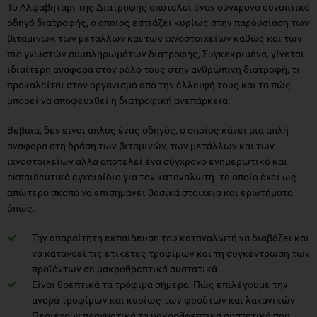
Το Αλφαβητάρι της Διατροφής αποτελεί έναν σύγχρονο συνοπτικό
οδηγό διατροφής, ο οποίος εστιάζει κυρίως στην παρουσίαση των
βιταμινών, των μετάλλων και των ιχνοστοιχείων καθώς και των
πιο γνωστών συμπληρωμάτων διατροφής, Συγκεκριμένα, γίνεται
ιδιαίτερη αναφορά στον ρόλο τους στην ανθρώπινη διατροφή, τι
προκαλείται στον οργανισμό από την έλλειψή τους και το πώς
μπορεί να αποφευχθεί η διατροφική ανεπάρκεια.
Βέβαια, δεν είναι απλός ένας οδηγός, ο οποίος κάνει μία απλή
αναφορά στη δράση των βιταμινών, των μετάλλων και των
ιχνοστοιχείων αλλά αποτελεί ένα σύγχρονο ενημερωτικό και
εκπαιδευτικό εγχειρίδιο για τον καταναλωτή. το οποίο έχει ως
απώτερο σκοπό να επισημάνει βασικά στοιχεία και ερωτήματα
όπως:
Την απαραίτητη εκπαίδευση του καταναλωτή να διαβάζει και
να κατανοεί τις ετικέτες τροφίμων και τη συγκέντρωση των
προϊόντων σε μακροθρεπτικά συστατικά.
Είναι θρεπτικά τα τρόφιμα σήμερα; Πώς επιλέγουμε την
αγορά τροφίμων και κυρίως των φρούτων και λαχανικών;
Περιέχουν πραγματικά τα μακροθρεπτικά συστατικά που