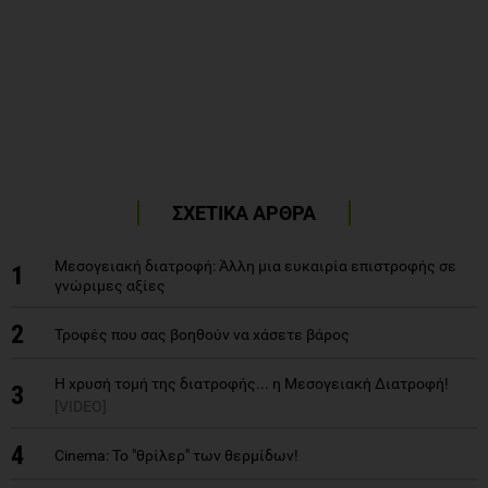
ΣΧΕΤΙΚΑ ΑΡΘΡΑ
Μεσογειακή διατροφή: Άλλη μια ευκαιρία επιστροφής σε
1
γνώριμες αξίες
2
Τροφές που σας βοηθούν να χάσετε βάρος
Η χρυσή τομή της διατροφής... η Μεσογειακή Διατροφή!
3
[VIDEO]
4
Cinema: Το "θρίλερ" των θερμίδων!