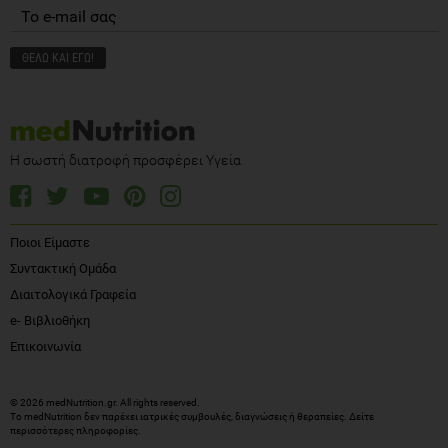
Η σωστή διατροφή προσφέρει Υγεία
Ποιοι Είμαστε
Συντακτική Ομάδα
Διαιτολογικά Γραφεία
e- Βιβλιοθήκη
Επικοινωνία
© 2026 medNutrition.gr. All rights reserved.
Το medNutrition δεν παρέχει ιατρικές συμβουλές, διαγνώσεις ή θεραπείες.
Δείτε
περισσότερες πληροφορίες
.