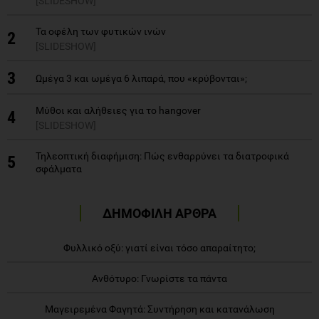
[SLIDESHOW]
Τα οφέλη των φυτικών ινών
2
[SLIDESHOW]
3
Ωμέγα 3 και ωμέγα 6 λιπαρά, που «κρύβονται»;
Mύθοι και αλήθειες για το hangover
4
[SLIDESHOW]
Τηλεοπτική διαφήμιση: Πώς ενθαρρύνει τα διατροφικά
5
σφάλματα
ΔΗΜΟΦΙΛΗ ΑΡΘΡΑ
Φυλλικό οξύ: γιατί είναι τόσο απαραίτητο;
Ανθότυρο: Γνωρίστε τα πάντα
Μαγειρεμένα Φαγητά: Συντήρηση και κατανάλωση