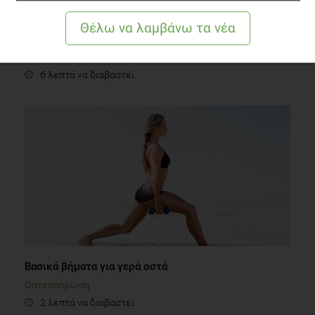
Πόσο καλά ξέρεις το Αλεύρι;
Διατροφή
6 λεπτά να διαβαστεί
Βασικά βήματα για γερά οστά
Οστεοπόρωση
2 λεπτά να διαβαστεί