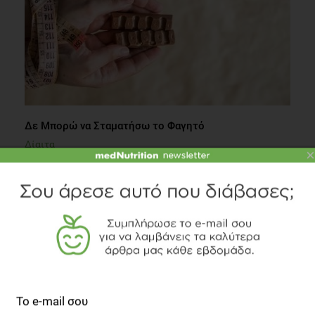
Δε Μπορώ να Σταματήσω το Φαγητό
Δίαιτα
×
4 λεπτά να διαβαστεί