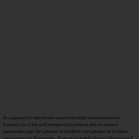
Οι μαργαρίνες αποτελούν σημαντική πηγή πολυακόρεστων
λιπαρών (ω-3 και ω-6 λιπαρά οξέα) κάποια από τα οποία ο
οργανισμός μας δεν μπορεί να συνθέσει και μπορεί να τα πάρει
μόνο μέσω της διατροφής. Είναι πηγή λιποδιαλυτών βιταμινών Ε,