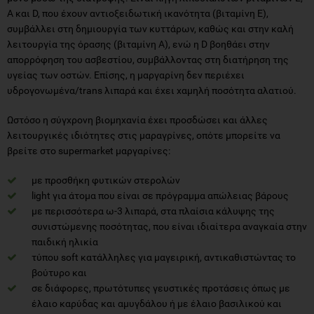
Α και D, που έχουν αντιοξειδωτική ικανότητα (βιταμίνη Ε),
συμβάλλει στη δημιουργία των κυττάρων, καθώς και στην καλή
λειτουργία της όρασης (βιταμίνη Α), ενώ η D βοηθάει στην
απορρόφηση του ασβεστίου, συμβάλλοντας στη διατήρηση της
υγείας των οστών. Επίσης, η μαργαρίνη δεν περιέχει
υδρογονωμένα/trans λιπαρά και έχει χαμηλή ποσότητα αλατιού.
Ωστόσο η σύγχρονη βιομηχανία έχει προσδώσει και άλλες
λειτουργικές ιδιότητες στις μαραγρίνες, οπότε μπορείτε να
βρείτε στο supermarket μαργαρίνες:
με προσθήκη φυτικών στερολών
light για άτομα που είναι σε πρόγραμμα απώλειας βάρους
με περισσότερα ω-3 λιπαρά, στα πλαίσια κάλυψης της
συνιστώμενης ποσότητας, που είναι ιδιαίτερα αναγκαία στην
παιδική ηλικία
τύπου soft κατάλληλες για μαγειρική, αντικαθιστώντας το
βούτυρο και
σε διάφορες, πρωτότυπες γευστικές προτάσεις όπως με
έλαιο καρύδας και αμυγδάλου ή με έλαιο βασιλικού και