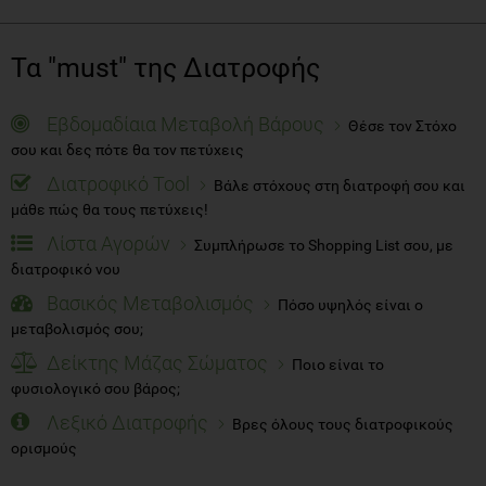
Τα "must" της Διατροφής
Εβδομαδίαια Μεταβολή Βάρους
Θέσε τον Στόχο
σου και δες πότε θα τον πετύχεις
Διατροφικό Tool
Βάλε στόχους στη διατροφή σου και
μάθε πώς θα τους πετύχεις!
Λίστα Αγορών
Συμπλήρωσε το Shopping List σου, με
διατροφικό νου
Βασικός Μεταβολισμός
Πόσο υψηλός είναι ο
μεταβολισμός σου;
Δείκτης Μάζας Σώματος
Ποιο είναι το
φυσιολογικό σου βάρος;
Λεξικό Διατροφής
Βρες όλους τους διατροφικούς
ορισμούς