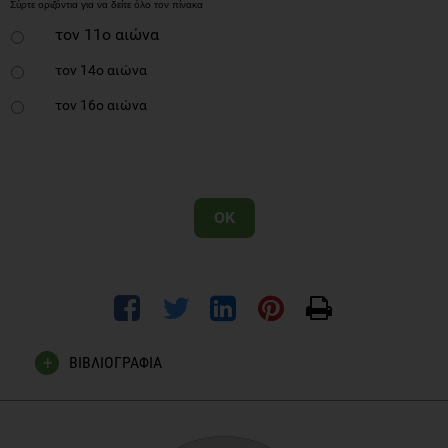
τον 11ο αιώνα
τον 14ο αιώνα
τον 16ο αιώνα
OK
ΒΙΒΛΙΟΓΡΑΦΙΑ
Fit WebMD. Ice Cream Myths and Facts Quiz: Eat Smart.
(Updated on May 2014). Assessed on 17th July 2014: