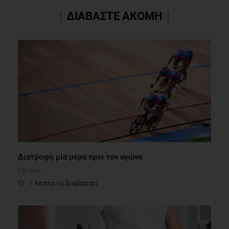
Αντιοξειδωτική δράση τροφών. Αθήνα: Εκδόσεις ΜΙΝΩΑΣ
ΔΙΑΒΑΣΤΕ ΑΚΟΜΗ
Θασίτης Χ. Παγωτό και διαβήτης. Assessed on 17th July
2014: http://www.genenutrition.gr/index.php/sakxarodis-
diabitis/diabetesicecream.html
Διατροφή μία μέρα πριν τον αγώνα
Fitness
1 λεπτό να διαβαστεί