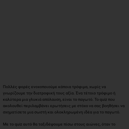
Πολλές φορές ενοχοποιούμε κάποια τρόφιμα, χωρίς να
γνωρίζουμε την διατροφική τους αξία. Ένα τέτοιο τρόφιμο ή
καλύτερα μια γλυκιά απόλαυση, είναι το παγωτό. Το quiz που
ακολουθεί περιλαμβάνει ερωτήσεις με στόχο να σας βοηθήσει να
σχηματίσετε μια σωστή και ολοκληρωμένη ιδέα για το παγωτό.
Με το quiz αυτό θα ταξιδέψουμε πίσω στους αιώνες, όταν το