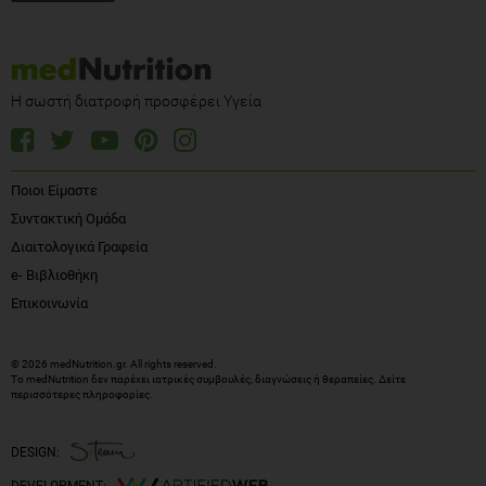
Η σωστή διατροφή προσφέρει Υγεία
Ποιοι Είμαστε
Συντακτική Ομάδα
Διαιτολογικά Γραφεία
e- Βιβλιοθήκη
Επικοινωνία
© 2026 medNutrition.gr. All rights reserved.
Το medNutrition δεν παρέχει ιατρικές συμβουλές, διαγνώσεις ή θεραπείες.
Δείτε
περισσότερες πληροφορίες
.
DESIGN: