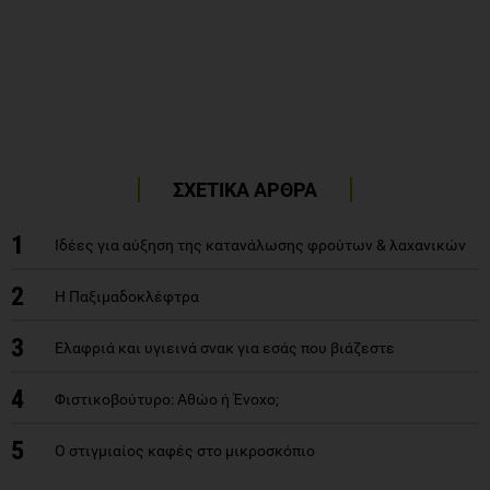
ΣΧΕΤΙΚΑ ΑΡΘΡΑ
1
Ιδέες για αύξηση της κατανάλωσης φρούτων & λαχανικών
2
Η Παξιμαδοκλέφτρα
3
Ελαφριά και υγιεινά σνακ για εσάς που βιάζεστε
4
Φιστικοβούτυρο: Αθώο ή Ένοχο;
5
Ο στιγμιαίος καφές στο μικροσκόπιο