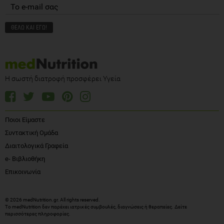
Η σωστή διατροφή προσφέρει Υγεία
Ποιοι Είμαστε
Συντακτική Ομάδα
Διαιτολογικά Γραφεία
e- Βιβλιοθήκη
Επικοινωνία
© 2026 medNutrition.gr. All rights reserved.
Το medNutrition δεν παρέχει ιατρικές συμβουλές, διαγνώσεις ή θεραπείες.
Δείτε
περισσότερες πληροφορίες
.