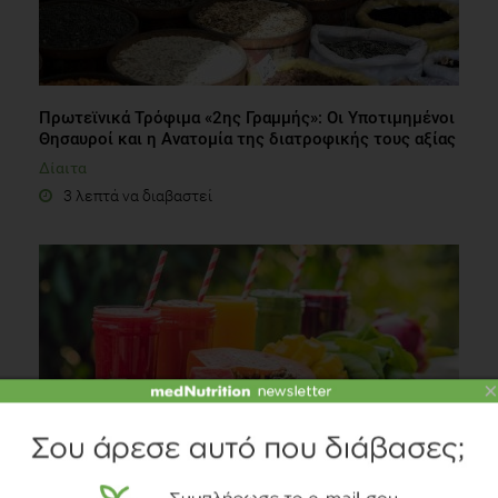
Πρωτεϊνικά Τρόφιμα «2ης Γραμμής»: Οι Υποτιμημένοι
Θησαυροί και η Ανατομία της διατροφικής τους αξίας
Δίαιτα
3 λεπτά να διαβαστεί
×