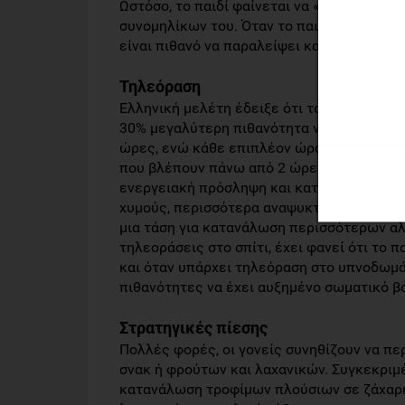
Ωστόσο, το παιδί φαίνεται να «αντιγράφει»
συνομηλίκων του. Όταν το παιδί αντιλαμβά
είναι πιθανό να παραλείψει και αυτό το με
Τηλεόραση
Ελληνική μελέτη έδειξε ότι τα παιδιά πο
30% μεγαλύτερη πιθανότητα να είναι παχύ
ώρες, ενώ κάθε επιπλέον ώρα τηλεθέασης α
που βλέπουν πάνω από 2 ώρες τηλεόραση έ
ενεργειακή πρόσληψη και καταναλώνουν λ
χυμούς, περισσότερα αναψυκτικά, λιγότερο
μια τάση για κατανάλωση περισσότερων α
τηλεοράσεις στο σπίτι, έχει φανεί ότι το
και όταν υπάρχει τηλεόραση στο υπνοδωμάτ
πιθανότητες να έχει αυξημένο σωματικό β
Στρατηγικές πίεσης
Πολλές φορές, οι γονείς συνηθίζουν να περ
σνακ ή φρούτων και λαχανικών. Συγκεκριμέ
κατανάλωση τροφίμων πλούσιων σε ζάχαρη