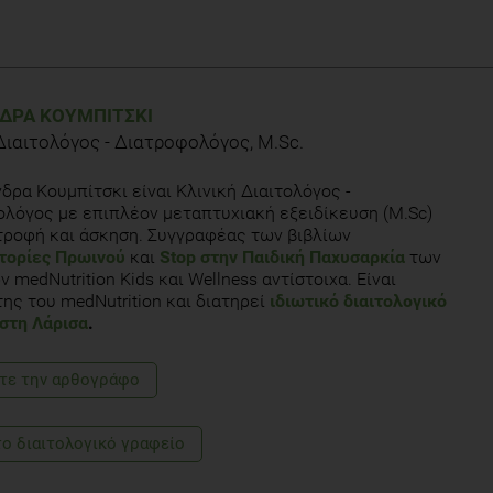
social determinants of children's eating patterns and diet quality. J
ΔΡΑ ΚΟΥΜΠΊΤΣΚΙ
Διαιτολόγος - Διατροφολόγος, M.Sc.
 influence on eating behavior: conception to adolescence. J Law Med
δρα Κουμπίτσκι είναι Κλινική Διαιτολόγος -
λόγος με επιπλέον μεταπτυχιακή εξειδίκευση (M.Sc)
 Dietetic Association: Dietary guidance for healthy children ages 2 to
τροφή και άσκηση. Συγγραφέας των βιβλίων
τορίες Πρωινού
και
Stop στην Παιδική Παχυσαρκία
των
 medNutrition Kids και Wellness αντίστοιχα. Είναι
sk factors for excess weight in a greek pediatric population living in
ης του medNutrition και διατηρεί
ιδιωτικό διαιτολογικό
2): p. 186-91.
στη Λάρισα
.
ences on meal-skipping behaviours. Br J Nutr, 2012: p. 1-7.
τε την αρθογράφο
n preschoolers in Greece: the GENESIS study. Obesity (Silver Spring),
το διαιτολογικό γραφείο
e V, Kyriakou AE, Siatitsa PE, Kubicki A, Androutsos O, Manios Y,