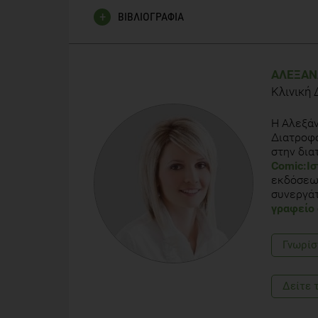
ΒΙΒΛΙΟΓΡΑΦΙΑ
Patrick, H. and T.A. Nicklas, A review of family and 
Am Coll Nutr, 2005. 24(2): p. 83-92.
ΑΛΕΞΆΝ
Κλινική 
Savage, J.S., J.O. Fisher, and L.L. Birch, Parental
Ethics, 2007. 35(1): p. 22-34.
Η Αλεξάν
Διατροφο
Nicklas, T. and R. Johnson, Position of the American
στην δια
11 years. J Am Diet Assoc, 2004. 104(4): p. 660-77.
Comic:Ισ
εκδόσεων
Cassimos, D., et al., Sociodemographic and dietary ri
συνεργάτ
Kavala, Northern Greece. Nutr Clin Pract, 2011. 26(
γραφείο 
Pearson, N., et al., Maternal and best friends' influ
Γνωρίσ
Manios, Y., et al., Obesity and television watching i
2009. 17(11): p. 2047-53.
Δείτε 
Grammatikaki E, M.G., Kantilafti M, Vandorou A, Ded