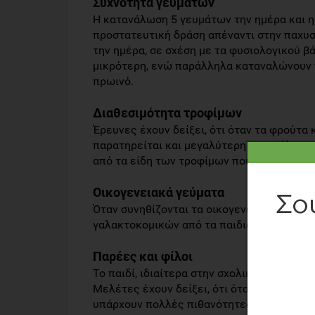
Συχνότητα γευμάτων
Η κατανάλωση 5 γευμάτων την ημέρα και η
προστατευτική δράση απέναντι στην παχυσ
την ημέρα, σε σχέση με τα φυσιολογικού βά
μικρότερη, ενώ παράλληλα καταναλώνουν π
πρωινό.
Διαθεσιμότητα τροφίμων
Έρευνες έχουν δείξει, ότι όταν τα φρούτα 
παρατηρείται και μεγαλύτερη κατανάλωση 
από τα είδη των τροφίμων που υπάρχουν στ
Οικογενειακά γεύματα
Όταν συνηθίζονται τα οικογενειακά γεύμα
γαλακτοκομικών από τα παιδιά, ενώ μειών
Παρέες και φίλοι
Το παιδί, ιδιαίτερα στην σχολική ηλικία, 
Μελέτες έχουν δείξει, ότι όταν τα παιδιά 
υπάρχουν πολλές πιθανότητες να το κατανα