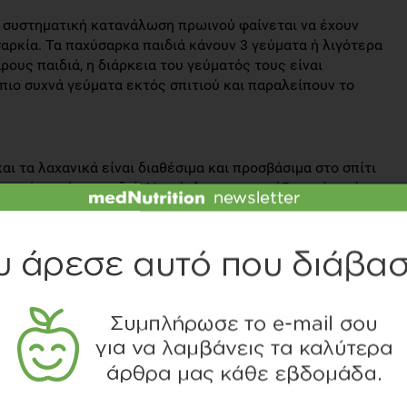
 συστηματική κατανάλωση πρωινού φαίνεται να έχουν
αρκία. Τα παχύσαρκα παιδιά κάνουν 3 γεύματα ή λιγότερα
ρους παιδιά, η διάρκεια του γεύματός τους είναι
ιο συχνά γεύματα εκτός σπιτιού και παραλείπουν το
και τα λαχανικά είναι διαθέσιμα και προσβάσιμα στο σπίτι
αυτών από τα παιδιά. Η πρόσληψη επηρεάζεται όχι μόνο
ο σπίτι, αλλά και από την διαθέσιμη ποσότητα αυτών.
τα αυξάνεται η κατανάλωση φρούτων, λαχανικών και
ονται οι πιθανότητες παράλειψης πρωινού.
δέχεται πολλές επιρροές από φίλους και συμμαθητές.
βλέπουν τον φίλο τους να τρώει ένα λαχανικό, τότε
λώσουν και τα ίδια, ακόμα κι αν αρχικά δεν τους άρεσε.