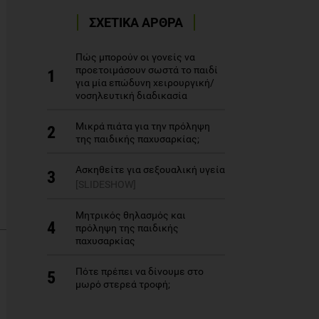
ΣΧΕΤΙΚΑ ΑΡΘΡΑ
Πώς μπορούν οι γονείς να
προετοιμάσουν σωστά το παιδί
1
για μία επώδυνη χειρουργική/
νοσηλευτική διαδικασία
Μικρά πιάτα για την πρόληψη
2
της παιδικής παχυσαρκίας;
Ασκηθείτε για σεξουαλική υγεία
3
[SLIDESHOW]
Μητρικός θηλασμός και
4
πρόληψη της παιδικής
παχυσαρκίας
Πότε πρέπει να δίνουμε στο
5
μωρό στερεά τροφή;