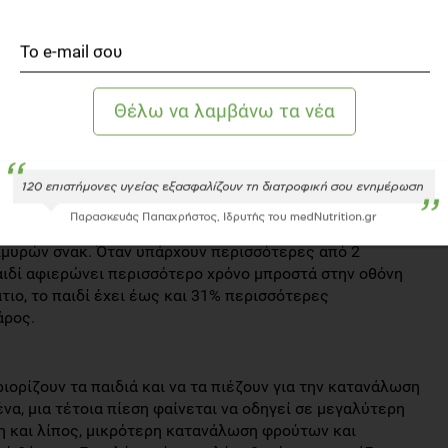
 και τις ανθυγιεινές επιλογές και συνήθειες των
νεται ότι ο καλύτερος φίλος του παραλείπει γεύματα
σημεριανό του γεύμα.
υ βλέπουν τηλεόραση πάνω από 2 ώρες την ημέρα έχουν
σαρκα, σε σχέση με αυτά που βλέπουν λιγότερο από 2
υξάνει την πιθανότητα αυτή κατά 12%. Για τα παιδιά
χει φανεί, επίσης, ότι έχουν υψηλότερη ημερήσια
ιγότερα φρούτα, περισσότερους συσκευασμένους
 γάλα και γιαούρτι, περισσότερα σοκολατοειδή και έχουν
λμυρών σνακ. Όταν υπάρχουν περισσότερες από 2
 παιδί αφιερώνει περισσότερο χρόνο μπροστά στην οθόνη
ιο, το παιδί έχει έως και 31% περισσότερες
άρος.
ιορίζουν τα παιδιά και να τα πιέζουν για την κατανάλωση
να, μια τέτοια πίεση φαίνεται να οδηγεί σε μεγαλύτερη
 και λίπος, μικρότερη κατανάλωση φρούτων και