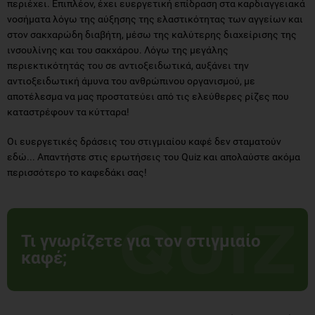
περιέχει. Επιπλέον, έχει ευεργετική επίδραση στα καρδιαγγειακά
νοσήματα λόγω της αύξησης της ελαστικότητας των αγγείων και
στον σακχαρώδη διαβήτη, μέσω της καλύτερης διαχείρισης της
ινσουλίνης και του σακχάρου. Λόγω της μεγάλης
περιεκτικότητάς του σε αντιοξειδωτικά, αυξάνει την
αντιοξειδωτική άμυνα του ανθρώπινου οργανισμού, με
αποτέλεσμα να μας προστατεύει από τις ελεύθερες ρίζες που
καταστρέφουν τα κύτταρα!
Οι ευεργετικές δράσεις του στιγμιαίου καφέ δεν σταματούν
εδώ... Απαντήστε στις ερωτήσεις του Quiz και απολαύστε ακόμα
περισσότερο το καφεδάκι σας!
Τι γνωρίζετε για τον στιγμιαίο
καφέ;