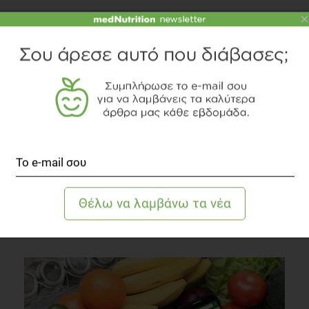
×
Χρόνια Νεφρική Νόσος: Γενικές Οδηγίες για την
Πρόληψη Επιπλοκών μέσω Διατροφής
Άλλες Παθήσεις
4 λεπτά να διαβαστεί