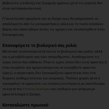
βέβαια ότι η ένδειξη της ζυγαριάς αμέσως μετά τις γιορτές δεν
είναι αντιπροσωπευτική.
Γι’αυτό λοιπόν ηρεμήστε και ας δούμε πώς θα μπορούσατε να
απαλλαγείτε από τις κατακρατήσεις αλλά και το τυχόν επιπλέον
βάρος που αποκτήθηκε αυτές τις ημέρες και να επανέρθετε στην
διατροφή σας.
Επαναφέρετε το βιολογικό σας ρολόι
Μετά από τα συνεχόμενα ξενύχτια το βιολογικό σας ρολόι, αλλά
και ο μεταβολισμός σας έχει απορυθμιστεί. Αναπληρώστε τις
ώρες ύπνου που χάθηκαν. Όταν οι ώρες ύπνου δεν είναι αρκετές ή
όταν κοιμάστε την ημέρα (ακόμα και αν κοιμηθείτε αρκετές
ώρες), ο οργανισμός δεν ξεκουράζεται αρκετά και έχει ένα
διαρκές αίσθημα ατονίας και κούρασης. Πολλές φορές αυτό ο
εγκέφαλος το ερμηνεύει ως ανάγκη για ενέργεια με αποτέλεσμα
να έχετε πιο
έντονες λιγούρες
και επιθυμία για τρόφιμα με
αρκετά λιπαρά ή ζάχαρη.
Καταναλώστε πρωινού