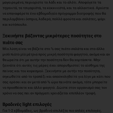
μαγειρεμένα, περιορίστε το λάδι και το αλάτι. Αποφύγετε τα
τηγανιτά, τα τσιγαριστά, τα κοκκινιστά, και τα αλλαντικά. Αρχίστε
να επαναφέρετε ένα εβδομαδιαίο πρόγραμμα διατροφής που θα
περιλαμβάνει όσπρια, λαδερά, πολλά φρούτα και σαλάτες, ψάρι
και κοτόπουλο.
Ξεκινήστε βάζοντας μικρότερες ποσότητες στο
πιάτο σας
Μία λύση είναι να βάζετε στο ½ σας πιάτο σαλάτα και στο άλλο
μισό πιάτο μία μέτρια προς μικρή ποσότητα φαγητού, ακόμα και αν
θεωρείτε ότι με αυτήν την ποσότητα δεν θα χορτάσετε. Μην
ξεχνάτε ότι αυτές τις μέρες έχει απορυθμιστεί το αίσθημα της
πείνας και του κορεσμού. Ξεκινήστε με αυτήν την ποσότητα,
σηκωθείτε από το τραπέζι και απασχοληθείτε για λίγο με κάτι που
σας αρέσει και αν μετά από ½ ώρα πεινάτε ακόμα, τότε μπορείτε
να προσθέσετε και άλλο φαγητό. Δώστε στον οργανισμό σας τον
χρόνο να σας πει αν πράγματι χρειάζεται επιπλέον τροφή.
Βραδινές light επιλογές
Για 1-2 εβδομάδες, ως βραδινό επιλέξτε πιο απλές επιλογές,