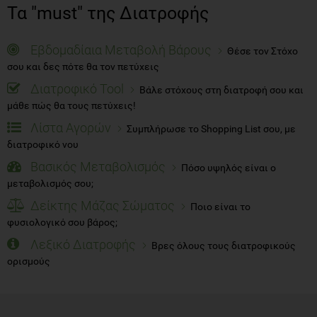
Τα "must" της Διατροφής
Εβδομαδίαια Μεταβολή Βάρους
Θέσε τον Στόχο
σου και δες πότε θα τον πετύχεις
Διατροφικό Tool
Βάλε στόχους στη διατροφή σου και
μάθε πώς θα τους πετύχεις!
Λίστα Αγορών
Συμπλήρωσε το Shopping List σου, με
διατροφικό νου
Βασικός Μεταβολισμός
Πόσο υψηλός είναι ο
μεταβολισμός σου;
Δείκτης Μάζας Σώματος
Ποιο είναι το
φυσιολογικό σου βάρος;
Λεξικό Διατροφής
Βρες όλους τους διατροφικούς
ορισμούς