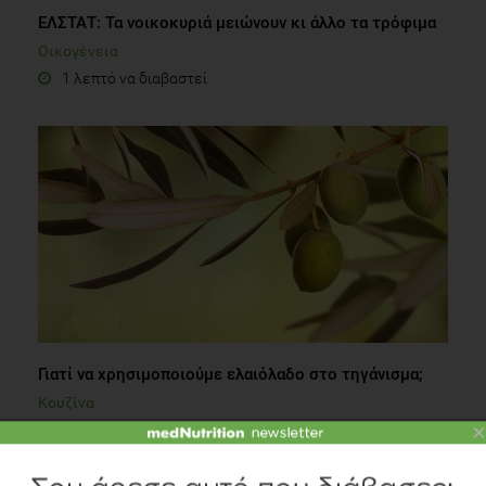
ΕΛΣΤΑΤ: Τα νοικοκυριά μειώνουν κι άλλο τα τρόφιμα
Οικογένεια
1 λεπτό να διαβαστεί
Γιατί να χρησιμοποιούμε ελαιόλαδο στο τηγάνισμα;
Κουζίνα
×
2 λεπτά να διαβαστεί