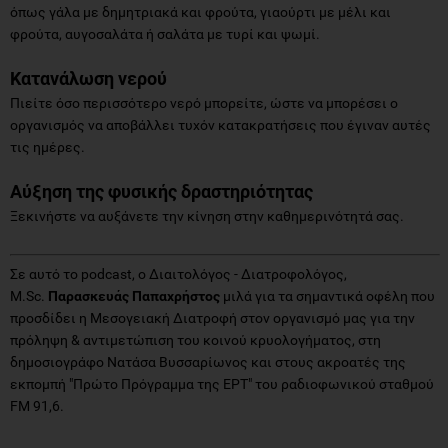
όπως γάλα με δημητριακά και φρούτα, γιαούρτι με μέλι και
φρούτα, αυγοσαλάτα ή σαλάτα με τυρί και ψωμί.
Κατανάλωση νερού
Πιείτε όσο περισσότερο νερό μπορείτε, ώστε να μπορέσει ο
οργανισμός να αποβάλλει τυχόν κατακρατήσεις που έγιναν αυτές
τις ημέρες.
Αύξηση της φυσικής δραστηριότητας
Ξεκινήστε να αυξάνετε την κίνηση στην καθημερινότητά σας.
Σε αυτό το podcast, ο Διαιτολόγος - Διατροφολόγος,
Μ.Sc.
Παρασκευάς Παπαχρήστος
μιλά για τα σημαντικά οφέλη που
προσδίδει η Μεσογειακή Διατροφή στον οργανισμό μας για την
πρόληψη & αντιμετώπιση του κοινού κρυολογήματος, στη
δημοσιογράφο Νατάσα Βυσσαρίωνος και στους ακροατές της
εκπομπή "Πρώτο Πρόγραμμα της ΕΡΤ" του ραδιοφωνικού σταθμού
FM 91,6.