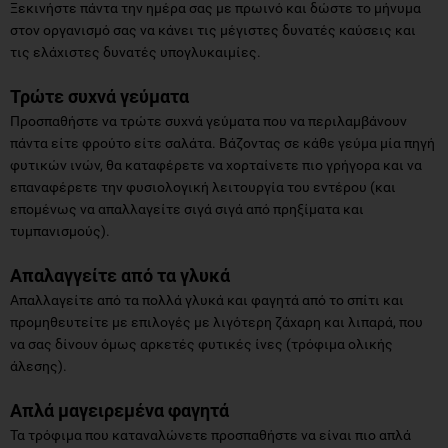
Ξεκινήστε πάντα την ημέρα σας με πρωινό και δώστε το μήνυμα
στον οργανισμό σας να κάνει τις μέγιστες δυνατές καύσεις και
τις ελάχιστες δυνατές υπογλυκαιμίες.
Τρώτε συχνά γεύματα
Προσπαθήστε να τρώτε συχνά γεύματα που να περιλαμβάνουν
πάντα είτε φρούτο είτε σαλάτα. Βάζοντας σε κάθε γεύμα μία πηγή
φυτικών ινών, θα καταφέρετε να χορταίνετε πιο γρήγορα και να
επαναφέρετε την φυσιολογική λειτουργία του εντέρου (και
επομένως να απαλλαγείτε σιγά σιγά από πρηξίματα και
τυμπανισμούς).
Απαλαγγείτε από τα γλυκά
Απαλλαγείτε από τα πολλά γλυκά και φαγητά από το σπίτι και
προμηθευτείτε με επιλογές με λιγότερη ζάχαρη και λιπαρά, που
να σας δίνουν όμως αρκετές φυτικές ίνες (τρόφιμα ολικής
άλεσης).
Απλά μαγειρεμένα φαγητά
Τα τρόφιμα που καταναλώνετε προσπαθήστε να είναι πιο απλά