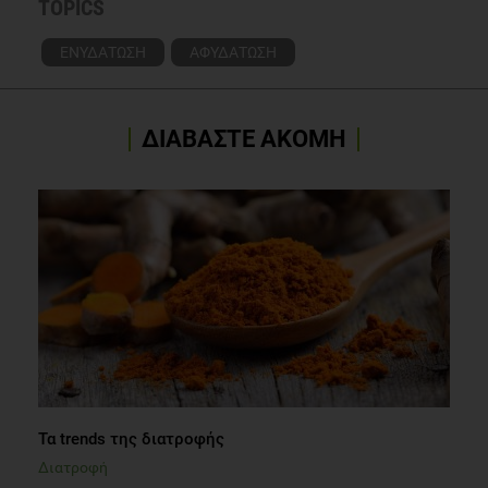
TOPICS
Water Alone. Int J Sport Nutr Exerc Metab. 2017 Jun;
27(3):279-284.
ΕΝΥΔΑΤΩΣΗ
ΑΦΥΔΑΤΩΣΗ
ΔΙΑΒΑΣΤΕ ΑΚΟΜΗ
Τα trends της διατροφής
Διατροφή