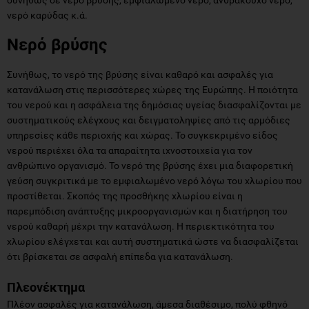
νερό καρύδας κ.ά.
Νερό βρύσης
Συνήθως, το νερό της βρύσης είναι καθαρό και ασφαλές για
κατανάλωση στις περισσότερες χώρες της Ευρώπης. Η ποιότητα
του νερού και η ασφάλεια της δημόσιας υγείας διασφαλίζονται με
συστηματικούς ελέγχους και δειγματοληψίες από τις αρμόδιες
υπηρεσίες κάθε περιοχής και χώρας. Το συγκεκριμένο είδος
νερού περιέχει όλα τα απαραίτητα ιχνοστοιχεία για τον
ανθρώπινο οργανισμό. Το νερό της βρύσης έχει μια διαφορετική
γεύση συγκριτικά με το εμφιαλωμένο νερό λόγω του χλωρίου που
προστίθεται. Σκοπός της προσθήκης χλωρίου είναι η
παρεμπόδιση ανάπτυξης μικροοργανισμών και η διατήρηση του
νερού καθαρή μέχρι την κατανάλωση. Η περιεκτικότητα του
χλωρίου ελέγχεται και αυτή συστηματικά ώστε να διασφαλίζεται
ότι βρίσκεται σε ασφαλή επίπεδα για κατανάλωση.
Πλεονέκτημα
Πλέον ασφαλές για κατανάλωση, άμεσα διαθέσιμο, πολύ φθηνό