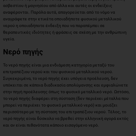
ασβεστίου ή μαγνησίου από άλλα και αυτές οι ενδείξεις
αναφέρονται. Παρόλα αυτά, απαγορεύεται από το νόμο να
αναγράφετε στην ετικέτα οποιαδήποτε φυσικού μεταλλικού
νερού η οποιαδήποτε ένδειξη που να παραπέμπει σε
θεραπευτικές ιδιότητες ή φράσεις σε σχέση με την ανθρώπινη
υγεία.
Νερό πηγής
Το νερό πηγής είναι μια ενδιάμεση κατηγορία μεταξύ του
επιτραπέζιου νερού και του φυσικού μεταλλικού νερού.
Συγκεκριμένα, το νερό πηγής έχει υπόγεια προέλευση, δεν
υπόκειται σε κάποια διαδικασία απολύμανσης και εμφιαλώνετε
στην πηγή προέλευσης όπως το φυσικό μεταλλικό νερό. Ωστόσο,
το νερό πηγής διαφέρει στη σύσταση (δεν περιέχει μέταλλα που
μπορεί να περιέχει το φυσικό μεταλλικό νερό) και μοιάζει
περισσότερο με τη σύσταση του επιτραπέζιου νερού. Τέλος, το
νερό πηγής είναι δύσκολο να βρεθεί στην ελληνική αγορά εκτός
και αν είναι πιθανότατα κάποιο εισαγόμενο νερό.