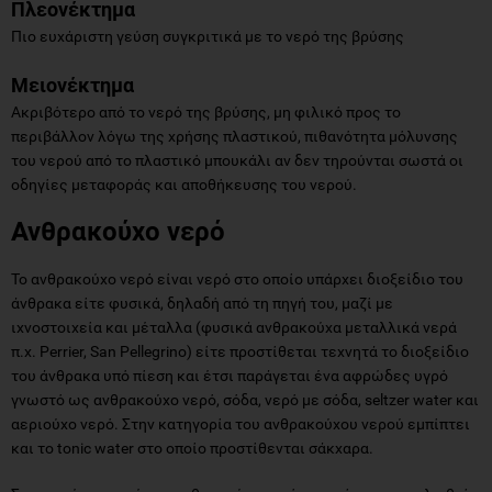
Πλεονέκτημα
Πιο ευχάριστη γεύση συγκριτικά με το νερό της βρύσης
Μειονέκτημα
Ακριβότερο από το νερό της βρύσης, μη φιλικό προς το
περιβάλλον λόγω της χρήσης πλαστικού, πιθανότητα μόλυνσης
του νερού από το πλαστικό μπουκάλι αν δεν τηρούνται σωστά οι
οδηγίες μεταφοράς και αποθήκευσης του νερού.
Ανθρακούχο νερό
Το ανθρακούχο νερό είναι νερό στο οποίο υπάρχει διοξείδιο του
άνθρακα είτε φυσικά, δηλαδή από τη πηγή του, μαζί με
ιχνοστοιχεία και μέταλλα (φυσικά ανθρακούχα μεταλλικά νερά
π.χ. Perrier, San Pellegrino) είτε προστίθεται τεχνητά το διοξείδιο
του άνθρακα υπό πίεση και έτσι παράγεται ένα αφρώδες υγρό
γνωστό ως ανθρακούχο νερό, σόδα, νερό με σόδα, seltzer water και
αεριούχο νερό. Στην κατηγορία του ανθρακούχου νερού εμπίπτει
και το tonic water στο οποίο προστίθενται σάκχαρα.