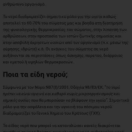
ανθρώπινο οργανισμό.
Το νερό διαδραματίζει σημαντικό ρόλο για την υγεία καθώς
αποτελεί το 60-70% του σώματος μας και βοηθά στη διατήρηση
της φυσιολογικής θερμοκρασίας του σώματος, στην λίπανση των
αρθρώσεων, στην προστασία των ιστών ζωτικής σημασίας και
στην αποβολή άχρηστων ουσιών από τον οργανισμό (π.χ. μέσω της
ούρησης, ιδρώτα) κ.ά. Οι ανάγκες του σώματος σε νερό
αυξάνονται σε περιστάσεις όπως άσκησης, πυρετού, διάρροιας
και εμετού ή υψηλών θερμοκρασιών.
Ποια τα είδη νερού;
Σύμφωνα με τον Νόμο Ν87(Ι)/2001, Οδηγία 98/83/ΕΚ, “
το νερό
πρέπει να είναι υγιεινό και καθαρό χωρίς μικροοργανισμούς και
χημικές ουσίες που θα μπορούσαν να βλάψουν την υγεία”
. Σημαντικό
ρόλο για την ασφάλεια και την υγιεινή του πόσιμου νερού
διαδραματίζει το Γενικό Χημείο του Κράτους (ΓΧΚ).
Το είδος νερό που μπορεί να καταναλώσει κανείς διακρίνεται
συνήθως σε νερό βρύσης, εμφιαλωμένο νερό, ανθρακούχο νερό,