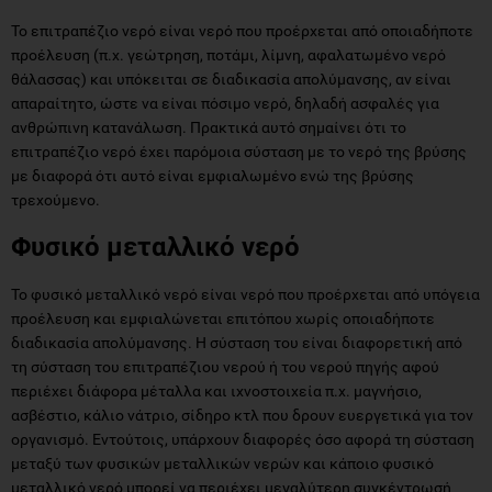
Το επιτραπέζιο νερό είναι νερό που προέρχεται από οποιαδήποτε
προέλευση (π.χ. γεώτρηση, ποτάμι, λίμνη, αφαλατωμένο νερό
θάλασσας) και υπόκειται σε διαδικασία απολύμανσης, αν είναι
απαραίτητο, ώστε να είναι πόσιμο νερό, δηλαδή ασφαλές για
ανθρώπινη κατανάλωση. Πρακτικά αυτό σημαίνει ότι το
επιτραπέζιο νερό έχει παρόμοια σύσταση με το νερό της βρύσης
με διαφορά ότι αυτό είναι εμφιαλωμένο ενώ της βρύσης
τρεχούμενο.
Φυσικό μεταλλικό νερό
Το φυσικό μεταλλικό νερό είναι νερό που προέρχεται από υπόγεια
προέλευση και εμφιαλώνεται επιτόπου χωρίς οποιαδήποτε
διαδικασία απολύμανσης. Η σύσταση του είναι διαφορετική από
τη σύσταση του επιτραπέζιου νερού ή του νερού πηγής αφού
περιέχει διάφορα μέταλλα και ιχνοστοιχεία π.χ. μαγνήσιο,
ασβέστιο, κάλιο νάτριο, σίδηρο κτλ που δρουν ευεργετικά για τον
οργανισμό. Εντούτοις, υπάρχουν διαφορές όσο αφορά τη σύσταση
μεταξύ των φυσικών μεταλλικών νερών και κάποιο φυσικό
μεταλλικό νερό μπορεί να περιέχει μεγαλύτερη συγκέντρωσή