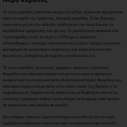
Το νερό καρύδας αποτελεί ακόμα ένα είδος νερού και προέρχεται
από τον καρπό της πράσινης, άγουρης καρύδας. Είναι διαυγές
υγρό και η γεύση του αλλάζει ανάλογα με την ποικιλία και το
περιβάλλον ωρίμανσης του φυτού. Το μεγαλύτερο ποσοστό στο
νερό καρύδας είναι το νερό (~ 95%) όμως περιέχει
υδατάνθρακες, σάκχαρα, ηλεκτρολύτες (κάλιο, νάτριο, μαγνήσιο,
φώσφορο) σε μικρότερες ποσότητες και ελάχιστα ίχνη από
πρωτεΐνες, λιπαρά και βιταμίνες, ιχνοστοιχεία κ.ά.
Το νερό καρύδας, σε γενικές γραμμές, περιέχει λιγότερες
θερμίδες και σάκχαρα συγκριτικά με τους χυμούς φρούτων,
αναψυκτικά ή ενεργειακά ποτά αλλά περισσότερες θερμίδες και
σάκχαρα συγκριτικά με άλλα είδη νερού όπως της βρύσης ή το
εμφιαλωμένο. Παρόλα αυτά, καλά είναι να διαβάζετε πάντα τις
ετικέτες τροφίμων καθώς αυτό μπορεί να διαφέρει από προϊόν
σε προϊόν και από μερίδα σε μερίδα.
Δεν υπάρχει πάντως καμία επιστημονική ένδειξη ότι το νερό
καρύδας ενυδατώνει καλύτερα από το κανονικό νερό ούτε ότι