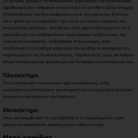
Σε γενικές γραμμές το ανθρακούχο νερό μπορεί να καταναλωθεί
άφοβα αφού δεν υπάρχουν στοιχεία για το αντίθετο μέχρι στιγμής.
Η κατανάλωση του δεν επιβαρύνει ούτε την υγεία των δοντιών
ούτε φαίνεται να επηρεάζει την υγεία των οστών γεγονός που
ανησυχούσε αρκετούς. Αντιθέτως έχει φανεί από έρευνες ότι η
κατανάλωση του ανθρακούχου νερού μπορεί να βελτιώσει την
ικανότητα κατάποσης, να βοηθήσει στην χώνεψη, στην
ενυδάτωση, στο αίσθημα κορεσμού και να στην ανακούφιση των
συμπτωμάτων της δυσκοιλιότητας. Παρόλα αυτά, ίσως σε κάποια
άτομα να προκαλέσει φούσκωμα και δυσφορία η κατανάλωση του.
Πλεονέκτημα
Πιο εύγεστο από το κανονικό νερό για κάποιους, καλή
εναλλακτική επιλογή αντί για αναψυκτικά ή ενεργειακά ποτά που
περιέχουν σάκχαρα και συντηρητικά
Μειονέκτημα
Ίσως πιο ακριβό από το νερό βρύσης ή το εμφιαλωμένο νερό,
μπορεί να προκαλέσει φούσκωμα σε κάποια άτομα
Νερό καρύδας