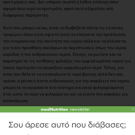
προτιμήσεις σας. Δεν υπάρχει σωστή ή λάθος επιλογή όσον
αφορά ποιο νερό να προτιμάτε, αφού αυτό εξαρτάται από
διάφορους παράγοντες.
Αυτό που μπορώ να πω, είναι να διαβάζετε πάντα τις ετικέτες
τροφίμων όπου είναι εφικτό ώστε να ελέγχετε την προέλευση,
την ονομασία και την ποιότητα του νερού αλλά και να ελέγχεται
για τυχόν προσθήκη σακχάρων σε περιπτώσεις όπως του νερού
καρύδας ή του ανθρακούχου νερού. Επίσης, να ρωτάτε και να
παρατηρείτε τις συνθήκες φύλαξης του εμφιαλωμένου νερού για
όσους προτιμούν να αγοράζουν εμφιαλωμένο νερό. Τέλος, για
εσάς που θέλετε να καταναλώνετε νερό βρύσης αλλά δεν σας
αρέσει η γεύση ή έχετε ενδοιασμούς για την ασφάλεια του νερού,
μπορείτε να αγοράσετε ένα σύστημα οικιακού φιλτραρίσματος
έτσι ώστε το νερό να φιλτράρεται και να γίνετε πιο ασφαλές για
κατανάλωση.
×