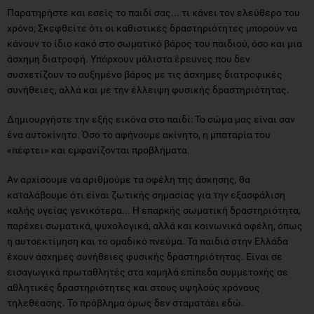
Παρατηρήστε και εσείς το παιδί σας... τι κάνει τον ελεύθερο του
χρόνο; Σκεφθείτε ότι οι καθιστικές δραστηριότητες μπορούν να
κάνουν το ίδιο κακό στο σωματικό βάρος του παιδιού, όσο και μια
άσχημη διατροφή. Υπάρχουν μάλιστα έρευνες που δεν
συσχετίζουν το αυξημένο βάρος με τις άσχημες διατροφικές
συνήθειες, αλλά και με την έλλειψη φυσικής δραστηριότητας.
Δημιουργήστε την εξής εικόνα στο παιδί: Το σώμα μας είναι σαν
ένα αυτοκίνητο. Όσο το αφήνουμε ακίνητο, η μπαταρία του
«πέφτει» και εμφανίζονται προβλήματα.
Αν αρχίσουμε να αριθμούμε τα οφέλη της άσκησης, θα
καταλάβουμε ότι είναι ζωτικής σημασίας για την εξασφάλιση
καλής υγείας γενικότερα... Η επαρκής σωματική δραστηριότητα,
παρέχει σωματικά, ψυχολογικά, αλλά και κοινωνικά οφέλη, όπως
η αυτοεκτίμηση και το ομαδικό πνεύμα. Τα παιδιά στην Ελλάδα
έχουν άσχημες συνήθειες φυσικής δραστηριότητας. Είναι σε
εισαγωγικά πρωταθλητές στα χαμηλά επίπεδα συμμετοχής σε
αθλητικές δραστηριότητες και στους υψηλούς χρόνους
τηλεθέασης. Το πρόβλημα όμως δεν σταματάει εδώ.