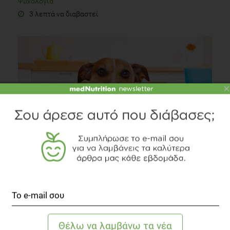
Ψυχολογία
3 λεπτά να διαβαστεί
×
Τι «λέει» για τον τρόπο ζωής σας, ο παχύσαρκος
σκύλος σας;
Οικογένεια
2 λεπτά να διαβαστεί