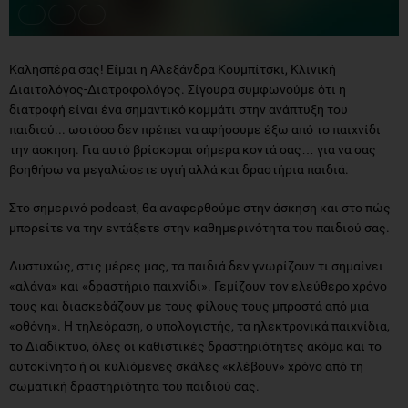
Καλησπέρα σας! Είμαι η Αλεξάνδρα Κουμπίτσκι, Κλινική
Διαιτολόγος-Διατροφολόγος. Σίγουρα συμφωνούμε ότι η
διατροφή είναι ένα σημαντικό κομμάτι στην ανάπτυξη του
παιδιού... ωστόσο δεν πρέπει να αφήσουμε έξω από το παιχνίδι
την άσκηση. Για αυτό βρίσκομαι σήμερα κοντά σας… για να σας
βοηθήσω να μεγαλώσετε υγιή αλλά και δραστήρια παιδιά.
Στο σημερινό podcast, θα αναφερθούμε στην άσκηση και στο πώς
μπορείτε να την εντάξετε στην καθημερινότητα του παιδιού σας.
Δυστυχώς, στις μέρες μας, τα παιδιά δεν γνωρίζουν τι σημαίνει
«αλάνα» και «δραστήριο παιχνίδι». Γεμίζουν τον ελεύθερο χρόνο
τους και διασκεδάζουν με τους φίλους τους μπροστά από μια
«οθόνη». Η τηλεόραση, ο υπολογιστής, τα ηλεκτρονικά παιχνίδια,
το Διαδίκτυο, όλες οι καθιστικές δραστηριότητες ακόμα και το
αυτοκίνητο ή οι κυλιόμενες σκάλες «κλέβουν» χρόνο από τη
σωματική δραστηριότητα του παιδιού σας.