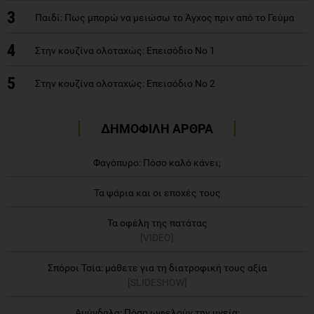
3
Παιδί: Πως μπορώ να μειώσω το Άγχος πριν από το Γεύμα
4
Στην κουζίνα ολοταχώς: Επεισόδιο Νο 1
5
Στην κουζίνα ολοταχώς: Επεισόδιο Νο 2
ΔΗΜΟΦΙΛΗ ΑΡΘΡΑ
Φαγόπυρο: Πόσο καλό κάνει;
Τα ψάρια και οι εποχές τους
Τα οφέλη της πατάτας
[VIDEO]
Σπόροι Τσία: μάθετε για τη διατροφική τους αξία
[SLIDESHOW]
Αμύγδαλα: Πόσο ωφελούν την υγεία;