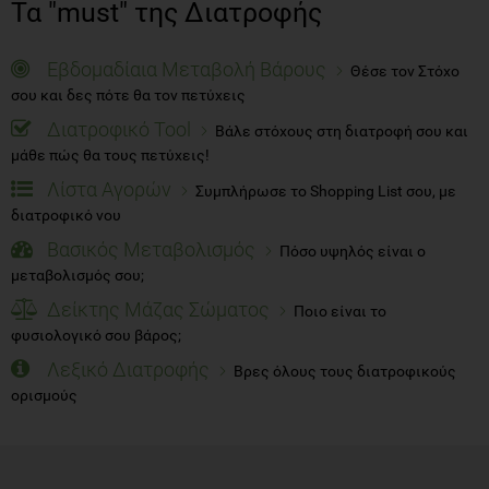
Τα "must" της Διατροφής
Εβδομαδίαια Μεταβολή Βάρους
Θέσε τον Στόχο
σου και δες πότε θα τον πετύχεις
Διατροφικό Tool
Βάλε στόχους στη διατροφή σου και
μάθε πώς θα τους πετύχεις!
Λίστα Αγορών
Συμπλήρωσε το Shopping List σου, με
διατροφικό νου
Βασικός Μεταβολισμός
Πόσο υψηλός είναι ο
μεταβολισμός σου;
Δείκτης Μάζας Σώματος
Ποιο είναι το
φυσιολογικό σου βάρος;
Λεξικό Διατροφής
Βρες όλους τους διατροφικούς
ορισμούς