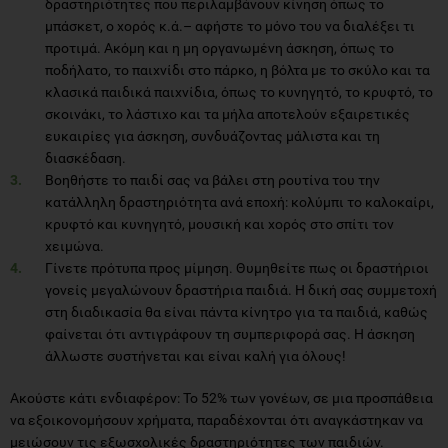
δραστηριότητες που περιλαμβάνουν κίνηση όπως το
μπάσκετ, ο χορός κ.ά.– αφήστε το μόνο του να διαλέξει τι
προτιμά. Ακόμη και η μη οργανωμένη άσκηση, όπως το
ποδήλατο, το παιχνίδι στο πάρκο, η βόλτα με το σκύλο και τα
κλασικά παιδικά παιχνίδια, όπως το κυνηγητό, το κρυφτό, το
σκοινάκι, το λάστιχο και τα μήλα αποτελούν εξαιρετικές
ευκαιρίες για άσκηση, συνδυάζοντας μάλιστα και τη
διασκέδαση.
Βοηθήστε το παιδί σας να βάλει στη ρουτίνα του την
κατάλληλη δραστηριότητα ανά εποχή: κολύμπι το καλοκαίρι,
κρυφτό και κυνηγητό, μουσική και χορός στο σπίτι τον
χειμώνα.
Γίνετε πρότυπα προς μίμηση. Θυμηθείτε πως οι δραστήριοι
γονείς μεγαλώνουν δραστήρια παιδιά. Η δική σας συμμετοχή
στη διαδικασία θα είναι πάντα κίνητρο για τα παιδιά, καθώς
φαίνεται ότι αντιγράφουν τη συμπεριφορά σας. Η άσκηση
άλλωστε συστήνεται και είναι καλή για όλους!
Ακούστε κάτι ενδιαφέρον: Το 52% των γονέων, σε μια προσπάθεια
να εξοικονομήσουν χρήματα, παραδέχονται ότι αναγκάστηκαν να
μειώσουν τις εξωσχολικές δραστηριότητες των παιδιών.