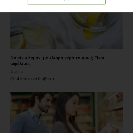
Να πίνω λεμόνι με χλιαρό νερό το πρωί; Είναι
ωφέλιμο;
Δίαιτα
4 λεπτά να διαβαστεί