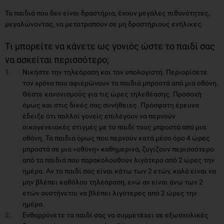
Τα παιδιά που δεν είναι δραστήρια, έχουν μεγάλες πιθανότητες,
μεγαλώνοντας, να μετατραπούν σε μη δραστήριους ενήλικες.
Τι μπορείτε να κάνετε ως γονιός ώστε το παιδί σας
να ασκείται περισσότερο;
Νικήστε την τηλεόραση και τον υπολογιστή. Περιορίσετε
τον χρόνο που αφιερώνουν τα παιδιά μπροστά από μια οθόνη.
Θέστε κανονισμούς για τις ώρες τηλεθέασης. Προσοχή
όμως και στις δικές σας συνήθειες. Πρόσφατη έρευνα
έδειξε ότι πολλοί γονείς επιλέγουν να περνούν
οικογενειακές στιγμές με το παιδί τους μπροστά από μια
οθόνη. Τα παιδιά όμως που περνούν κατά μέσο όρο 4 ώρες
μπροστά σε μια «οθόνη» καθημερινά, ζυγίζουν περισσότερο
από τα παιδιά που παρακολουθούν λιγότερο από 2 ώρες την
ημέρα. Αν το παιδί σας είναι κάτω των 2 ετών, καλό είναι να
μην βλέπει καθόλου τηλεόραση, ενώ αν είναι άνω των 2
ετών συστήνεται να βλέπει λιγότερες από 2 ώρες την
ημέρα.
Ενθαρρύνετε το παιδί σας να συμμετέχει σε εξωσχολικές