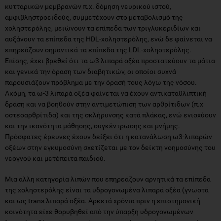
κυτταρικών μεμβρανών π.χ. δόμηση νευρικού ιστού,
αμφιβληστροειδούς, συμμετέχουν στο μεταβολισμό της
χοληστερόλης, μειώνουν τα επίπεδα των τριγλυκεριδίων και
αυξάνουν τα επίπεδα της HDL-χοληστερόλης, ενώ δε φαίνεται να
επηρεάζουν σημαντικά τα επίπεδα της LDL-χοληστερόλης.
Επίσης, έχει βρεθεί ότι τα ω3 λιπαρά οξέα προστατεύουν τα μάτια
και γενικά την όραση των διαβητικών, οι οποίοι συχνά
παρουσιάζουν πρόβλημα με την όρασή τους λόγω της νόσου.
Ακόμη, τα ω-3 λιπαρά οξέα φαίνεται να έχουν αντικαταθλιπτική
δράση και να βοηθούν στην αντιμετώπιση των αρθρίτιδων (π.χ
οστεοαρθρίτιδα) και της σκλήρυνσης κατά πλάκας, ενώ ενισχύουν
και την ικανότητα μάθησης, συγκέντρωσης και μνήμης.
Πρόσφατες έρευνες έχουν δείξει ότι η κατανάλωση ω3-λιπαρών
οξέων στην εγκυμοσύνη σχετίζεται με τον δείκτη νοημοσύνης του
νεογνού και μετέπειτα παιδιού.
Μια άλλη κατηγορία λιπών που επηρεάζουν αρνητικά τα επίπεδα
της χοληστερόλης είναι τα υδρογονωμένα λιπαρά οξέα (γνωστά
και ως trans λιπαρά οξέα. Αρκετά χρόνια πριν η επιστημονική
κοινότητα είχε θορυβηθεί από την ύπαρξη υδρογονωμένων