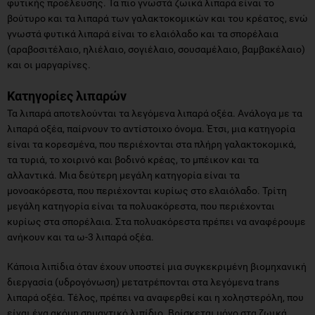
φυτικής προέλευσης. Τα πιο γνωστά ζωικά λιπαρά είναι το
βούτυρο και τα λιπαρά των γαλακτοκομικών και του κρέατος, ενώ
γνωστά φυτικά λιπαρά είναι το ελαιόλαδο και τα σπορέλαια
(αραβοσιτέλαιο, ηλιέλαιο, σογιέλαιο, σουσαμέλαιο, βαμβακέλαιο)
και οι μαργαρίνες.
Κατηγορίες λιπαρών
Τα λιπαρά αποτελούνται τα λεγόμενα λιπαρά οξέα. Ανάλογα με τα
λιπαρά οξέα, παίρνουν το αντίστοιχο όνομα. Έτσι, μια κατηγορία
είναι τα κορεσμένα, που περιέχονται στα πλήρη γαλακτοκομικά,
τα τυριά, το χοιρινό και βοδινό κρέας, το μπέικον και τα
αλλαντικά. Μια δεύτερη μεγάλη κατηγορία είναι τα
μονοακόρεστα, που περιέχονται κυρίως στο ελαιόλαδο. Τρίτη
μεγάλη κατηγορία είναι τα πολυακόρεστα, που περιέχονται
κυρίως στα σπορέλαια. Στα πολυακόρεστα πρέπει να αναφέρουμε
ανήκουν και τα ω-3 λιπαρά οξέα.
Κάποια λιπίδια όταν έχουν υποστεί μια συγκεκριμένη βιομηχανική
διεργασία (υδρογόνωση) μετατρέπονται στα λεγόμενα trans
λιπαρά οξέα. Τέλος, πρέπει να αναφερθεί και η χοληστερόλη, που
είναι ένα ακόμη σημαντικό λιπίδιο. Βρίσκεται μόνο στα ζωικά