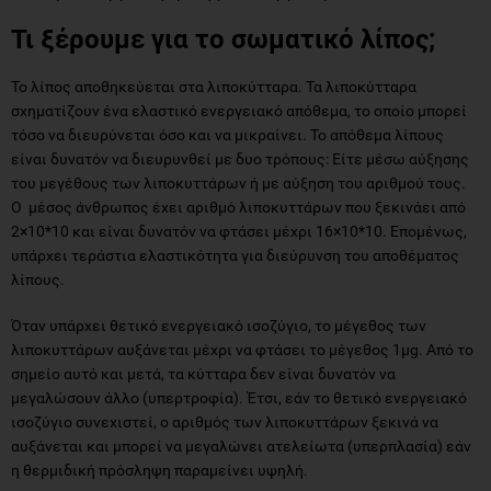
Τι ξέρουμε για το σωματικό λίπος;
Το λίπος αποθηκεύεται στα λιποκύτταρα. Τα λιποκύτταρα
σχηματίζουν ένα ελαστικό ενεργειακό απόθεμα, το οποίο μπορεί
τόσο να διευρύνεται όσο και να μικραίνει. Το απόθεμα λίπους
είναι δυνατόν να διευρυνθεί με δυο τρόπους: Είτε μέσω αύξησης
του μεγέθους των λιποκυττάρων ή με αύξηση του αριθμού τους.
Ο μέσος άνθρωπος έχει αριθμό λιποκυττάρων που ξεκινάει από
2×10*10 και είναι δυνατόν να φτάσει μέχρι 16×10*10. Επομένως,
υπάρχει τεράστια ελαστικότητα για διεύρυνση του αποθέματος
λίπους.
Όταν υπάρχει θετικό ενεργειακό ισοζύγιο, το μέγεθος των
λιποκυττάρων αυξάνεται μέχρι να φτάσει το μέγεθος 1μg. Από το
σημείο αυτό και μετά, τα κύτταρα δεν είναι δυνατόν να
μεγαλώσουν άλλο (υπερτροφία). Έτσι, εάν το θετικό ενεργειακό
ισοζύγιο συνεχιστεί, ο αριθμός των λιποκυττάρων ξεκινά να
αυξάνεται και μπορεί να μεγαλώνει ατελείωτα (υπερπλασία) εάν
η θερμιδική πρόσληψη παραμείνει υψηλή.