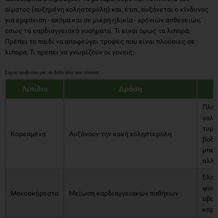
αίματος (αυξημένη χοληστερόλη) και, έτσι, αυξάνεται ο κίνδυνος
για εμφάνιση - ακόμα και σε μικρή ηλικία - χρόνιων ασθενειών,
όπως τα καρδιαγγειακά νοσήματα. Τι είναι όμως τα λιπαρά;
Πρέπει το παιδί να αποφεύγει τροφές που είναι πλούσιες σε
λιπαρα; Τι πρέπει να γνωρίζουν οι γονείς;
Λιπίδια
Δράση
Πλή
γαλα
τυριά
Κορεσμένα
Αυξάνουν την κακή χοληστερόλη
βοδι
μπεί
αλλα
Ελαι
φυστ
Μονοακόρεστα
Μείωση καρδιαγγειακών παθήεων
αβοκ
καρπ