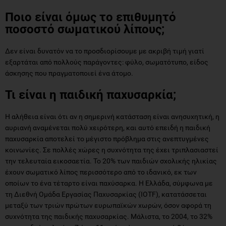
Ποιο είναι όμως το επιθυμητό
ποσοστό σωματικού λίπους;
Δεν είναι δυνατόν να το προσδιορίσουμε με ακριβή τιμή γιατί
εξαρτάται από πολλούς παράγοντες: φύλο, σωματότυπο, είδος
άσκησης που πραγματοποιεί ένα άτομο.
Τι είναι η παιδική παχυσαρκία;
Η αλήθεια είναι ότι αν η σημερινή κατάσταση είναι ανησυχητική, η
αυριανή αναμένεται πολύ χειρότερη, και αυτό επειδή η παιδική
παχυσαρκία αποτελεί το μέγιστο πρόβλημα στις ανεπτυγμένες
κοινωνίες. Σε πολλές χώρες η συχνότητα της έχει τριπλασιαστεί
την τελευταία εικοσαετία. Το 20% των παιδιών σχολικής ηλικίας
έχουν σωματικό λίπος περισσότερο από το ιδανικό, εκ των
οποίων το ένα τέταρτο είναι παχύσαρκα. Η Ελλάδα, σύμφωνα με
τη Διεθνή Ομάδα Εργασίας Παχυσαρκίας (IOTF), κατατάσσεται
μεταξύ των τριών πρώτων ευρωπαϊκών χωρών, όσον αφορά τη
συχνότητα της παιδικής παχυσαρκίας. Μάλιστα, το 2004, το 32%