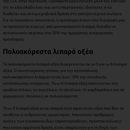
της LDL στην οξείδωση. Πρόσφατα ερευνητικές μελέτες έδειξαν
ότι το ελαιόλαδο έχει και αντιυπερτασικές ιδιότητες ενώ
διαθέτει και αντιμικροβιακή δράση στο γαστρεντερικό σωλήνα.
Για τα παραπάνω συνιστάται η πρόσληψη λιπών στη διατροφή μας
να προέρχεται κυρίως από μονοακόρεστα λιπαρά, δηλαδή να
αντιστοιχούν περίπου στο 20% της ημερήσιας ενεργειακής
πρόσληψης.
Πολυακόρεστα λιπαρά οξέα
Τα πολυακόρεστα λιπαρά οξέα διακρίνονται σε ω-3 και ω-6 λιπαρά
οξέα. Ο συνιστώμενος στόχος για την κατανάλωση
πολυακόρεστων λιπαρών είναι έως 10% της συνολικής
κατανάλωσης ενέργειας. Τα ω-6 λιπαρά οξέα απαντώνται στο
αραβοσιτέλαιο, το σογιέλαιο, το ηλιέλαιο, το καρδαμέλαιο και σε
μαργαρίνες πλούσιες σε πολυακόρεστα.
Τα ω-3 λιπαρά οξέα είναι απαραίτητα αφού είναι οξέα που δεν τα
συνθέτει ο ανθρώπινος οργανισμός. Αποτελούν πρόδρομες
ουσίες των εικοσανοειδών (προσταγλαδίνες, προστακυκλίνες)
που έχουν ορμονική δράση, είναι απαραίτητα για τη δομή των