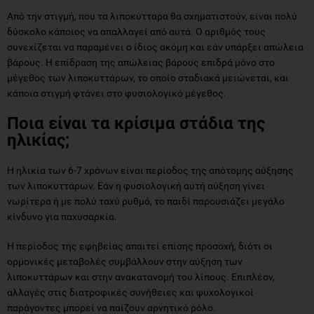
Από την στιγμή, που τα λιποκύτταρα θα σχηματιστούν, είναι πολύ
δύσκολο κάποιος να απαλλαγεί από αυτά. Ο αριθμός τους
συνεχίζεται να παραμένει ο ίδιος ακόμη και εάν υπάρξει απώλεια
βάρους. Η επίδραση της απώλειας βάρους επιδρά μόνο στο
μέγεθος των λιποκυττάρων, το οποίο σταδιακά μειώνεται, και
κάποια στιγμή φτάνει στο φυσιολογικό μέγεθος.
Ποια είναι τα κρίσιμα στάδια της
ηλικίας;
Η ηλικία των 6-7 χρόνων είναι περίοδος της απότομης αύξησης
των λιποκυττάρων. Εάν η φυσιολογική αυτή αύξηση γίνει
νωρίτερα ή με πολύ ταχύ ρυθμό, το παιδί παρουσιάζει μεγάλο
κίνδυνο για παχυσαρκία.
Η περίοδος της εφηβείας απαιτεί επίσης προσοχή, διότι οι
ορμονικές μεταβολές συμβάλλουν στην αύξηση των
λιποκυττάρων και στην ανακατανομή του λίπους. Επιπλέον,
αλλαγές στις διατροφικές συνήθειες και ψυχολογικοί
παράγοντες μπορεί να παίζουν αρνητικό ρόλο.