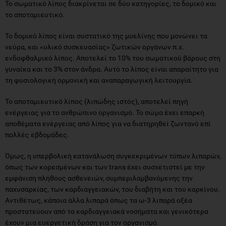
Το σωματικό λίπος διακρίνεται σε δύο κατηγορίες, το δομικό και
το αποταμιευτικό.
Το δομικό λίπος είναι συστατικό της μυελίνης που μονώνει τα
νεύρα, και «υλικό συσκευασίας» ζωτικών οργάνων π.χ.
ενδοφθαλμικό λίπος. Αποτελεί το 10% του σωματικού βάρους στη
γυναίκα και το 3% στον άνδρα. Αυτό το λίπος είναι απαραίτητο για
τη φυσιολογική ορμονική και αναπαραγωγική λειτουργία.
Το αποταμιευτικό λίπος (λιπώδης ιστός), αποτελεί πηγή
ενέργειας για το ανθρώπινο οργανισμό. Το σώμα έχει επαρκή
αποθέματα ενέργειας από λίπος για να διατηρηθεί ζωντανό επί
πολλές εβδομάδες.
Όμως, η υπερβολική κατανάλωση συγκεκριμένων τύπων λιπαρών,
όπως των κορεσμένων και των trans έχει συσχετιστεί με την
εμφάνιση πλήθους ασθενειών, συμπεριλαμβανόμενης την
παχυσαρκίας, των καρδιαγγειακών, του διαβήτη και του καρκίνου.
Αντιθέτως, κάποια άλλα λιπαρά όπως τα ω-3 λιπαρά οξέα
προστατεύουν από τα καρδιαγγειακά νοσήματα και γενικότερα
έχουν μια ευεργετική δράση για τον οργανισμό.