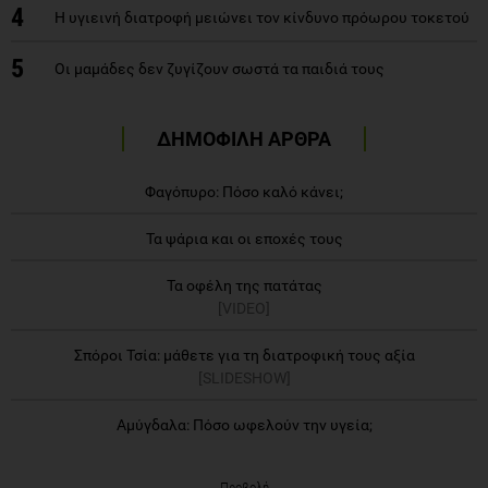
4
H υγιεινή διατροφή μειώνει τον κίνδυνο πρόωρου τοκετού
5
Οι μαμάδες δεν ζυγίζουν σωστά τα παιδιά τους
ΔΗΜΟΦΙΛΗ ΑΡΘΡΑ
Φαγόπυρο: Πόσο καλό κάνει;
Τα ψάρια και οι εποχές τους
Τα οφέλη της πατάτας
[VIDEO]
Σπόροι Τσία: μάθετε για τη διατροφική τους αξία
[SLIDESHOW]
Αμύγδαλα: Πόσο ωφελούν την υγεία;
Προβολή