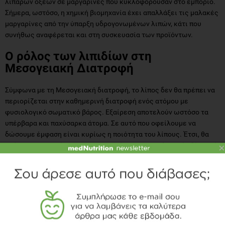
λιπαρών οξέων σε μαργαρίνες που κυκλοφορούσαν στο εμπόριο.
Σήμερα, ωστόσο, η χημική βιομηχανία έχει απαλλάξει τις μαλακές
μαργαρίνες από την ύπαρξη υδρογονωμένων λιπών, κάτι που
συνήθως αναφέρεται και στη συσκευασία των προϊόντων.
Ο ρόλος των λιπιδίων στη
Μεσογειακή Διατροφή
Σύμφωνα με τη Μεσογειακή διατροφή, το λίπος δεν θα πρέπει να
περιορίζεται στην καθημερινή διατροφή ενός ατόμου με
φυσιολογικό σωματικό βάρος. Εξαίρεση αποτελούν ωστόσο τα
υπέρβαρα και παχύσαρκα άτομα. Σε αυτό που οφείλουμε να
δώσουμε έμφαση είναι κυρίως η ποιότητα του λίπους. Έτσι, θα
πρέπει να αποφεύγονται τα κορεσμένα και trans λιπαρά οξέα, ενώ
×
το άτομο θα πρέπει να ενθαρρύνεται να προσλαμβάνει κυρίως
μονοακόρεστα και ω-3 λιπαρά οξέα. Ο λόγος ω6/ω3 θα πρέπει να
είναι 4/1 και όχι 10/1 όπως συμβαίνει σήμερα στις χώρες του
Δυτικού κόσμου. Μία σύσταση που πρέπει να δοθεί στους
καταναλωτές είναι να διαβάζουν τις ετικέτες τροφίμων
προσεχτικά ώστε να αποφεύγουν τα κακής ποιότητας λιπαρά και
να επιλέγουν αυτά που θα τους θωρακίσουν την υγεία.