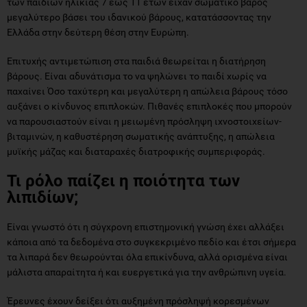
των παιδιών ηλικίας 7 έως 11 ετών είχαν σωματικό βάρος
μεγαλύτερο βάσει του ιδανικού βάρους, κατατάσσοντας την
Ελλάδα στην δεύτερη θέση στην Ευρώπη.
Επιτυχής αντιμετώπιση στα παιδιά θεωρείται η διατήρηση
βάρους. Είναι αδυνάτισμα το να ψηλώνει το παιδί χωρίς να
παχαίνει Όσο ταχύτερη και μεγαλύτερη η απώλεια βάρους τόσο
αυξάνει ο κίνδυνος επιπλοκών. Πιθανές επιπλοκές που μπορούν
να παρουσιαστούν είναι η μειωμένη πρόσληψη ιχνοστοιχείων-
βιταμινών, η καθυστέρηση σωματικής ανάπτυξης, η απώλεια
μυϊκής μάζας και διαταραχές διατροφικής συμπεριφοράς.
Τι ρόλο παίζει η ποιότητα των
λιπιδίων;
Είναι γνωστό ότι η σύγχρονη επιστημονική γνώση έχει αλλάξει
κάποια από τα δεδομένα στο συγκεκριμένο πεδίο και έτσι σήμερα
τα λιπαρά δεν θεωρούνται όλα επικίνδυνα, αλλά ορισμένα είναι
μάλιστα απαραίτητα ή και ευεργετικά για την ανθρώπινη υγεία.
Έρευνες έχουν δείξει ότι αυξημένη πρόσληψή κορεσμένων