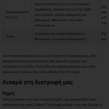
Δομικό στοιχείο για τις κυτταρικές
Λιπα
μεμβράνες, απαραίτητα για την πήξη
Πολυακόρεστα
μαργ
του αίματος, μυική χαλάρωση και
Ω-3, Ω-6
ιχθυ
φλεγμονή. Μειώνουν την κακή
καρύ
χοληστερίνη
Αυξάνουν την κακή χοληστερίνη
Τηγα
Τρανς
Μειώνουν την καλή χοληστερίνη
fast 
Αυτό που αποκαλείται κοινώς λίπη στην διατροφή μας, στην
πραγματικότητα αποτελείται από αρκετές ουσίες που
ονομάζονται λιπίδια. Τα λιπίδια αντιπροσωπεύουν μια τάξη
οργανικών ουσιών που είναι αδιάλυτες στο νερό.
Λιπαρά στη διατροφή μας
Πηγές
Τα λίπη μπορεί να είναι στερεά (λαρδί), ημιστερεά (βούτυρο
γάλακτος) και υγρά (λάδια). Τα λιπαρά μπορεί να είναι ζωικής ή