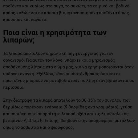
προϊόντα και κυρίως στα αυγά, το συκώτι, τα χοιρινό και βοδινό
κρέας καθώς και σε κάποια βιομηχανοποιημένα προϊόντα όπως
κρουασάν και παγωτό.
Ποια είναι η χρησιμότητα των
λιπαρών;
Τα λιπαρά αποτελούν σημαντική πηγή ενέργειας για τον
οργανισμό. Για αυτόν τον λόγο, υπάρχει και ο μηχανισμός
αποθήκευσης λίπους στο σώμα μας, για να χρησιμοποιούνται όταν
υπάρχει ανάγκη. Εξάλλου, τόσο οι υδατάνθρακες όσο και οι
πρωτεΐνες μπορούν να μεταβολιστούν σε λίπη όταν βρίσκονται σε
περίσσεια.
Στην διατροφή τα λιπαρά αποτελούν το 30-35% του συνόλου των
θερμίδων, παρέχουν ενέργεια (9 θερμίδες ανά γραμμάριο), γεύση
και περιέχουν τα απαραίτητα λιπαρά οξέα και τις λιποδιαλυτές
βιταμίνες Α, D, και Ε. Επίσης, βοηθούν στην απορρόφηση μετάλλων
όπως το ασβέστιο και ο φωσφόρος.