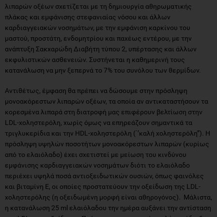
λιπαρών οξέων σχετίζεται με τη δημιουργία αθηρωματικής
πλάκας και εμφάνισης στεφανιαίας νόσου και άλλων
καρδιαγγειακών νοσημάτων, με την εμφάνιση καρκίνου του
μαστού, προστάτη, ενδομητρίου και παχέως εντέρου, με την
ανάπτυξη Σακχαρώδη Διαβήτη τύπου 2, υπέρτασης και άλλων
εκφυλιστικών ασθενειών. Συστήνεται η καθημερινή τους
κατανάλωση να μην ξεπερνά το 7% του συνόλου των θερμίδων.
Αντιθέτως, έμφαση θα πρέπει να δώσουμε στην πρόσληψη
μονοακόρεστων λιπαρών οξέων, τα οποία αν αντικαταστήσουν τα
κορεσμένα λιπαρά στη διατροφή μας επιφέρουν βελτίωση στην
LDL-χοληστερόλη, χωρίς όμως να επηρεάζουν σημαντικά τα
τριγλυκερίδια και την HDL-χοληστερόλη (΄’καλή χοληστερόλη’’). Η
πρόσληψη υψηλών ποσοτήτων μονοακόρεστων λιπαρών (κυρίως
από το ελαιόλαδο) έχει σχετιστεί με μείωση του κινδύνου
εμφάνισης καρδιαγγειακών νοσημάτων διότι το ελαιόλαδο
περιέχει υψηλά ποσά αντιοξειδωτικών ουσιών, όπως φαινόλες
και βιταμίνη Ε, οι οποίες προστατεύουν την οξείδωση της LDL-
χοληστερόλης (η οξειδωμένη μορφή είναι αθηρογόνος). Μάλιστα,
η κατανάλωση 25 ml ελαιόλαδου την ημέρα αυξάνει την αντίσταση