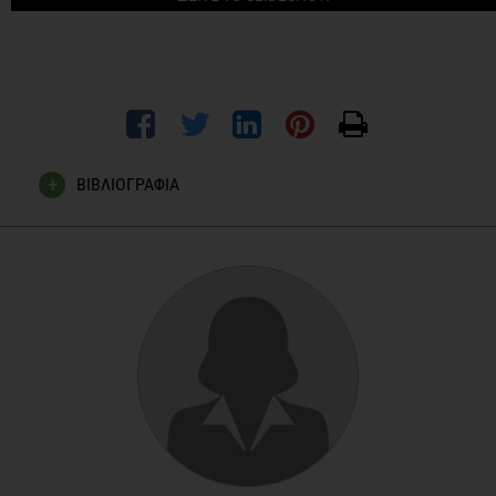
ΒΙΒΛΙΟΓΡΑΦΙΑ
Pereira M, Swain J, Goldfine A, et.al. Effects of a Low–
Glycemic Load Diet on Resting Energy Expenditure and Heart
Disease Risk Factors During Weight Loss, JAMA, 2004;
292(20): 2482-2490
Westerterp - Plantenga MS, Smeets A, Lejeune MPG. Sensory
and gastrointestinal satiety effects of capsaicin on food
intake, International Journal of Obesity, 2005, 29, 682–688.
Murase T, Nagasawa A, Suzuki J. Beneficial effects of tea
catechins on diet-induced obesity: stimulation of lipid