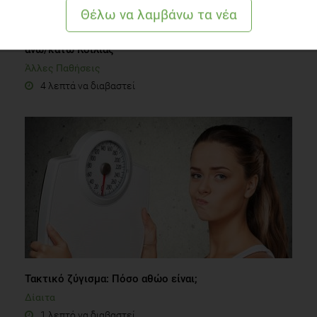
Πώς να προετοιμαστείτε διατροφικά για Υπέρηχο
άνω/κάτω Κοιλίας
Άλλες Παθήσεις
4 λεπτά να διαβαστεί
Τακτικό ζύγισμα: Πόσο αθώο είναι;
Δίαιτα
1 λεπτό να διαβαστεί