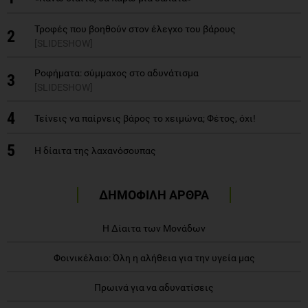
Τροφές που βοηθούν στον έλεγχο του βάρους
2
[SLIDESHOW]
Ροφήματα: σύμμαχος στο αδυνάτισμα
3
[SLIDESHOW]
4
Τείνεις να παίρνεις βάρος το χειμώνα; Φέτος, όχι!
5
Η δίαιτα της λαχανόσουπας
ΔΗΜΟΦΙΛΗ ΑΡΘΡΑ
Η Δίαιτα των Μονάδων
Φοινικέλαιο: Όλη η αλήθεια για την υγεία μας
Πρωινά για να αδυνατίσεις