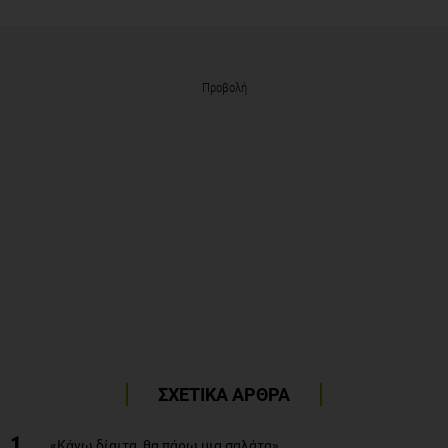
Προβολή
ΣΧΕΤΙΚΑ ΑΡΘΡΑ
1
«Κάνω δίαιτα, θα πάρω μια σαλάτα»