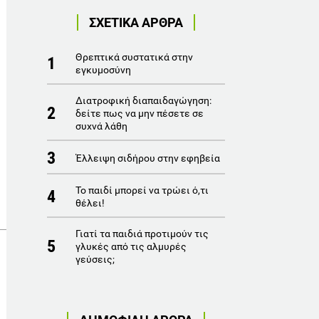
ΣΧΕΤΙΚΑ ΑΡΘΡΑ
Θρεπτικά συστατικά στην
1
εγκυμοσύνη
Διατροφική διαπαιδαγώγηση:
2
δείτε πως να μην πέσετε σε
συχνά λάθη
3
Έλλειψη σιδήρου στην εφηβεία
Το παιδί μπορεί να τρώει ό,τι
4
θέλει!
Γιατί τα παιδιά προτιμούν τις
5
γλυκές από τις αλμυρές
γεύσεις;