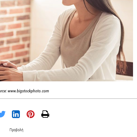
urce: www.bigstockphoto.com
Προβολή