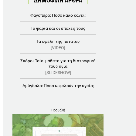
ΔΗΜΟΦΙΛΗ ΑΡΘΡΑ
Φαγόπυρο: Πόσο καλό κάνει;
Τα ψάρια και οι εποχές τους
Τα οφέλη της πατάτας
[VIDEO]
Σπόροι Τσία: μάθετε για τη διατροφική
τους αξία
[SLIDESHOW]
Αμύγδαλα: Πόσο ωφελούν την υγεία;
Προβολή