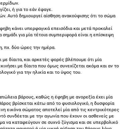
θερμίδων.
ίζει, ή για το εάν έφαγε.
ών. Αυτό δημιουργεί αίσθηση ανακούφισης ότι το σώμα
έφηβη κάνει υπερφαγικά επεισόδια και μετά προκαλεί
α σημάδι για μία τέτοια συμπεριφορά είναι η επίσκεψη
.
, πχ. δύο ώρες την ημέρα.
 με δίαιτα, και αρκετές φορές βλέπουμε ότι μία
ινήσει με δίαιτα που όμως συνεχίζεται ακόμα και αν το
ογικό για την ηλικία και το ύψος του.
απώλεια βάρους, καθώς η έφηβη με ανορεξία έχει μία
βάρος βρίσκεται κάτω από το φυσιολογικό, η δυσφορία
ένη εικόνα σώματος αποτελεί μία από τις κεντρικότερες
τό συνδέεται με την αγωνία που έχουν οι ασθενείς με
μα να καταφεύγουν σε συχνό ζύγισμα και σε υπερβολικό
οσότητα φαγητού ή μία μικρή αύξηση του βάρους λόγο