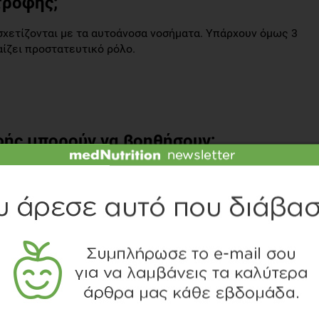
τροφής;
σχετίζονται με τα αυτοάνοσα νοσήματα. Υπάρχουν όμως 3
ίζει προστατευτικό ρόλο.
φής μπορούν να βοηθήσουν;
τα. Γι αυτό ακριβώς το λόγο η διαχείρισή τους καλείται
τροφή στο σύνολό της είναι απαραίτητη, υπάρχουν όμως
ζονται να προσφέρουν ανακούφιση.
στα φρούτα και στα λαχανικά. Καταφέρνουν να
, καθώς θυσιάζονται οι ίδιες προκειμένου να
ος.