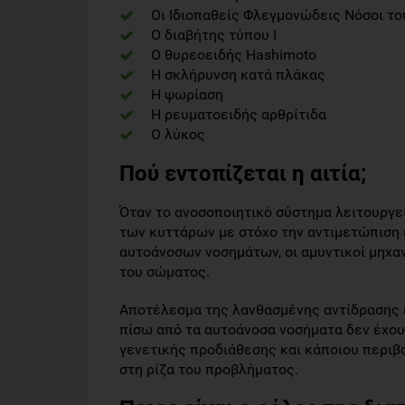
Οι Ιδιοπαθείς Φλεγμονώδεις Νόσοι του
Ο διαβήτης τύπου Ι
Ο θυρεοειδής Hashimoto
Η σκλήρυνση κατά πλάκας
Η ψωρίαση
Η ρευματοειδής αρθρίτιδα
Ο λύκος
Πού εντοπίζεται η αιτία;
Όταν το ανοσοποιητικό σύστημα λειτουργε
των κυττάρων με στόχο την αντιμετώπιση
αυτοάνοσων νοσημάτων, οι αμυντικοί μηχα
του σώματος.
Αποτέλεσμα της λανθασμένης αντίδρασης εί
πίσω από τα αυτοάνοσα νοσήματα δεν έχου
γενετικής προδιάθεσης και κάποιου περιβα
στη ρίζα του προβλήματος.