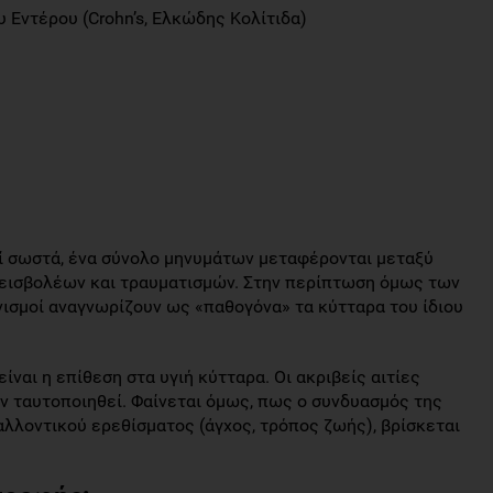
 Εντέρου (Crohn’s, Ελκώδης Κολίτιδα)
ί σωστά, ένα σύνολο μηνυμάτων μεταφέρονται μεταξύ
 εισβολέων και τραυματισμών. Στην περίπτωση όμως των
νισμοί αναγνωρίζουν ως «παθογόνα» τα κύτταρα του ίδιου
ναι η επίθεση στα υγιή κύτταρα. Οι ακριβείς αιτίες
ν ταυτοποιηθεί. Φαίνεται όμως, πως ο συνδυασμός της
λλοντικού ερεθίσματος (άγχος, τρόπος ζωής), βρίσκεται