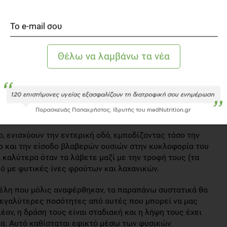
δέλες ή ο σολομός, αλλά και στους ξηρούς καρπούς.
 την επανεμφάνιση συμπτωμάτων σε περιπτώσεις
ήρυνσης κατά πλάκας. Δρουν αλληλεπιδρώντας με τα
ικό σύστημα.
οιητικών κυττάρων, η βιταμίνη D3 παίζει ξεχωριστό
κές πηγές της είναι περιορισμένες, ενώ ο ήλιος δεν
συνθέσει στα κύτταρα του δέρματος.
ρ, ενισχύουν την εντερική οδό, εμποδίζοντας τόσο την
 και την είσοδο βλαβερών ουσιών στην κυκλοφορία του
 καλύτερα όταν τα λάβετε μαζί με την τροφή τους (τα
ό με φυτικές ίνες φρούτων και λαχανικών.
οφέλη που μόλις αναφέρθηκαν, τα παραπάνω συστατικά θα
μεγαλύτερες ποσότητες από αυτές που μπορεί να μας
ον, η δράση τους είναι σταδιακή και η λήψη τους έχει
μα. Αυτό καθίσταται εφικτό μέσω των φυσικών