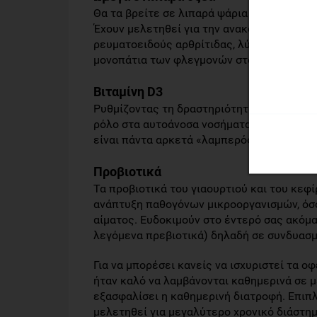
Θα τα βρείτε σε λιπαρά ψάρια όπως οι σαρ
Έχουν μελετηθεί για την ανακούφιση και
ρευματοειδούς αρθρίτιδας, λύκου και σκλ
μονοπάτια των φλεγμονών στο ανοσοποιητ
Βιταμίνη D3
Ρυθμίζοντας τη δραστηριότητα των ανοσοπ
ρόλο στα αυτοάνοσα νοσήματα. Οι διατροφι
είναι πάντα αρκετά «λαμπερός» για να τη 
Προβιοτικά
Τα προβιοτικά του γιαουρτιού και του κεφί
ανάπτυξη παθογόνων μικροοργανισμών, όσο
αίματος. Ευδοκιμούν στο έντερό σας ακόμα
λεγόμενα πρεβιοτικά) δηλαδή σε συνδυασμ
Για να μπορέσει κανείς να ισχυριστεί τα 
ήταν καλό να λαμβάνονται καθημερινά σε 
εξασφαλίσει η καθημερινή διατροφή. Επιπλέ
μελετηθεί για μεγαλύτερο χρονικό διάστη