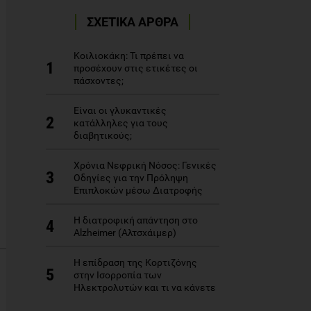
ΣΧΕΤΙΚΑ ΑΡΘΡΑ
Κοιλιοκάκη: Τι πρέπει να
1
προσέχουν στις ετικέτες οι
πάσχοντες;
Είναι οι γλυκαντικές
2
κατάλληλες για τους
διαβητικούς;
Χρόνια Νεφρική Νόσος: Γενικές
3
Οδηγίες για την Πρόληψη
Επιπλοκών μέσω Διατροφής
Η διατροφική απάντηση στο
4
Alzheimer (Αλτσχάιμερ)
Η επίδραση της Κορτιζόνης
5
στην Ισορροπία των
Ηλεκτρολυτών και τι να κάνετε