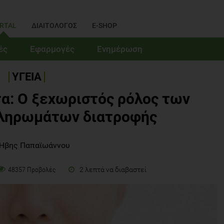
RTAL
ΔΙΑΙΤΟΛΟΓΟΣ
E-SHOP
ές
Εφαρμογές
Ενημέρωση
ΥΓΕΙΑ
α: Ο ξεχωριστός ρόλος των
ληρωμάτων διατροφής
 Ήβης Παπαϊωάννου
2 λεπτά να διαβαστεί
48357 Προβολές