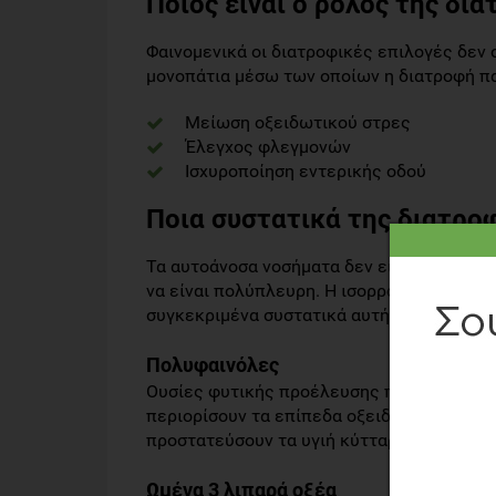
Ποιος είναι ο ρόλος της δια
Φαινομενικά οι διατροφικές επιλογές δεν 
μονοπάτια μέσω των οποίων η διατροφή πα
Μείωση οξειδωτικού στρες
Έλεγχος φλεγμονών
Ισχυροποίηση εντερικής οδού
Ποια συστατικά της διατρο
Τα αυτοάνοσα νοσήματα δεν είναι μονοσήμαν
να είναι πολύπλευρη. Η ισορροπημένη δια
συγκεκριμένα συστατικά αυτής που εμφανί
Πολυφαινόλες
Ουσίες φυτικής προέλευσης που αφθονούν 
περιορίσουν τα επίπεδα οξειδωτικού στρες
προστατεύσουν τα υγιή κύτταρα του σώματ
Ωμέγα 3 λιπαρά οξέα