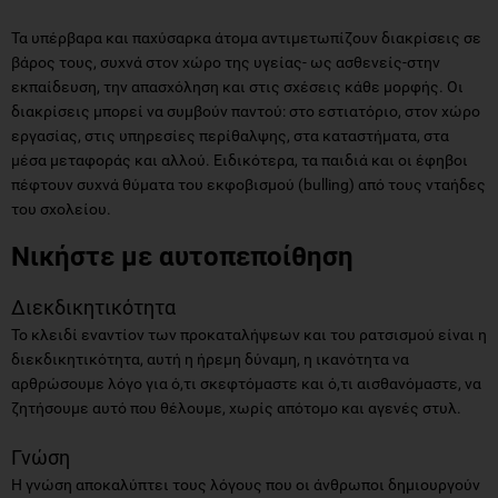
Τα υπέρβαρα και παχύσαρκα άτομα αντιμετωπίζουν διακρίσεις σε
βάρος τους, συχνά στον χώρο της υγείας- ως ασθενείς-στην
εκπαίδευση, την απασχόληση και στις σχέσεις κάθε μορφής. Οι
διακρίσεις μπορεί να συμβούν παντού: στο εστιατόριο, στον χώρο
εργασίας, στις υπηρεσίες περίθαλψης, στα καταστήματα, στα
μέσα μεταφοράς και αλλού. Ειδικότερα, τα παιδιά και οι έφηβοι
πέφτουν συχνά θύματα του εκφοβισμού (bulling) από τους νταήδες
του σχολείου.
Νικήστε με αυτοπεποίθηση
Διεκδικητικότητα
Το κλειδί εναντίον των προκαταλήψεων και του ρατσισμού είναι η
διεκδικητικότητα, αυτή η ήρεμη δύναμη, η ικανότητα να
αρθρώσουμε λόγο για ό,τι σκεφτόμαστε και ό,τι αισθανόμαστε, να
ζητήσουμε αυτό που θέλουμε, χωρίς απότομο και αγενές στυλ.
Γνώση
Η γνώση αποκαλύπτει τους λόγους που οι άνθρωποι δημιουργούν