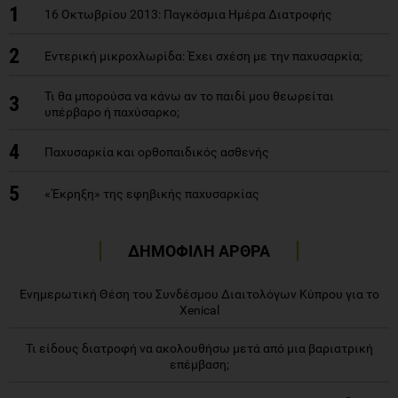
1
16 Οκτωβρίου 2013: Παγκόσμια Ημέρα Διατροφής
2
Εντερική μικροχλωρίδα: Έχει σχέση με την παχυσαρκία;
Τι θα μπορούσα να κάνω αν το παιδί μου θεωρείται
3
υπέρβαρο ή παχύσαρκο;
4
Παχυσαρκία και ορθοπαιδικός ασθενής
5
«'Εκρηξη» της εφηβικής παχυσαρκίας
ΔΗΜΟΦΙΛΗ ΑΡΘΡΑ
Eνημερωτική Θέση του Συνδέσμου Διαιτολόγων Κύπρου για το
Xenical
Τι είδους διατροφή να ακολουθήσω μετά από μια βαριατρική
επέμβαση;