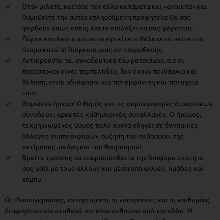
Όταν μιλάτε, κοιτάτε τον άλλο κατάματα και «ανοικτά» και
θυμηθείτε την αυτοεκπληρούμενη προφητεία: θα σας
φερθούν όπως εσείς έχετε επιλέξει να σας φέρονται.
Πάρτε ένα λεπτό για να σκεφτείτε τι θέλετε να πείτε στο
άτομο κατά τη διάρκεια μιας αντιπαράθεσης.
Αντικρούστε τα..συνοδευτικά του ρατσισμού, π.χ οι
παχύσαρκοι είναι τεμπέληδες, δεν έχουν πειθαρχία και
θέληση, είναι αδιάφοροι για την εμφάνιση και την υγεία
τους.
Θυμώστε ήρεμα! Ο θυμός για τις συμπεριφορές διακρίσεων
συνοδεύει αρκετές καθημερινές συναλλαγές. Ο ήρεμος,
τεκμηριωμένος θυμός πολύ συχνά οδηγεί σε δυναμικές
αλλαγές συμπεριφορών, αύξηση του σεβασμού, της
εκτίμησης, ακόμη και του θαυμασμού!
Βρείτε τρόπους να υπερασπισθείτε την διαφορετικότητά
σας μαζί με τους άλλους και μέσα από φιλίες, ομάδες και
χόμπυ.
Οι ιδιοσυγκρασίες, τα χαρίσματα, οι νοοτροπίες και οι επιθυμίες
διαφοροποιούν σταθερά τον έναν άνθρωπο από τον άλλο. Η