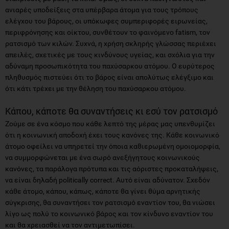
ανιαρές υποδείξεις στα υπέρβαρα άτομα για τους τρόπους
ελέγχου του βάρους, οι υπόκωφες συμπεριφορές ειρωνείας,
περιφρόνησης και οίκτου, συνθέτουν το φαινόμενο fatism, τον
ρατσισμό των κιλών. Συχνά, η χρήση σκληρής γλώσσας περιέχει
απειλές, σχετικές με τους κινδύνους υγείας, και σχόλια για την
αδύναμη προσωπικότητα του παχύσαρκου ατόμου. Ο ευρύτερος
πληθυσμός πιστεύει ότι το βάρος είναι απολύτως ελέγξιμο και
ότι κάτι τρέχει με την θέληση του παχύσαρκου ατόμου.
Κάπου, κάποτε θα συναντήσεις κι εσύ τον ρατσισμό
Ζούμε σε ένα κόσμο που κάθε λεπτό της μέρας μας υπενθυμίζει
ότι η κοινωνική αποδοχή έχει τους κανόνες της. Κάθε κοινωνικό
άτομο οφείλει να υπηρετεί την όποια καθιερωμένη ομοιομορφία,
να συμμορφώνεται με ένα σωρό ανεξήγητους κοινωνικούς
κανόνες, τα παράλογα πρότυπα και τις αόριστες προκαταλήψεις,
να είναι δηλαδή politically correct. Αυτό είναι αδύνατον. Σχεδόν
κάθε άτομο, κάπου, κάπως, κάποτε θα γίνει θύμα αρνητικής
σύγκρισης, θα συναντήσει τον ρατσισμό εναντίον του, θα νιώσει
λίγο ως πολύ το κοινωνικό βάρος και τον κίνδυνο εναντίον του
και θα χρειασθεί να τον αντιμετωπίσει.