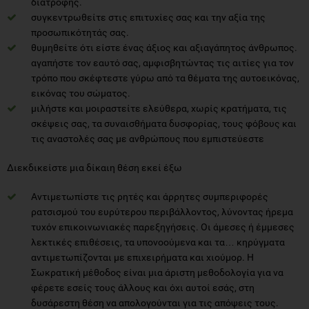
διατροφής.
συγκεντρωθείτε στις επιτυχίες σας και την αξία της
προσωπικότητάς σας.
θυμηθείτε ότι είστε ένας άξιος και αξιαγάπητος άνθρωπος.
αγαπήστε τον εαυτό σας, αμφισβητώντας τις αιτίες για τον
τρόπο που σκέφτεστε γύρω από τα θέματα της αυτοεικόνας,
εικόνας του σώματος.
μιλήστε και μοιραστείτε ελεύθερα, χωρίς κρατήματα, τις
σκέψεις σας, τα συναισθήματα δυσφορίας, τους φόβους και
τις αναστολές σας με ανθρώπους που εμπιστεύεστε
Διεκδικείστε μια δίκαιη θέση εκεί έξω
Αντιμετωπίστε τις ρητές και άρρητες συμπεριφορές
ρατσισμού του ευρύτερου περιβάλλοντος, λύνοντας ήρεμα
τυχόν επικοινωνιακές παρεξηγήσεις. Οι άμεσες ή έμμεσες
λεκτικές επιθέσεις, τα υπονοούμενα και τα… κηρύγματα
αντιμετωπίζονται με επιχειρήματα και χιούμορ. Η
Σωκρατική μέθοδος είναι μια άριστη μεθοδολογία για να
φέρετε εσείς τους άλλους και όχι αυτοί εσάς, στη
δυσάρεστη θέση να απολογούνται για τις απόψεις τους.