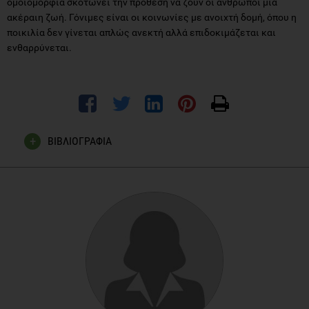
ομοιομορφία σκοτώνει την πρόθεση να ζουν οι άνθρωποι μια
ακέραιη ζωή. Γόνιμες είναι οι κοινωνίες με ανοιχτή δομή, όπου η
ποικιλία δεν γίνεται απλώς ανεκτή αλλά επιδοκιμάζεται και
ενθαρρύνεται.
ΒΙΒΛΙΟΓΡΑΦΙΑ
Burns, D., (1999) Feeling good Avon Books N.Y
Ellis, A., (2001) Overcoming destructive beliefs, feelings and
behavior Prometheus books N.Y (Using postmodernism and
constructivism in psychotherapy)
Ellis., A., (2001) How to Make Yourself Happy and
Remarkably Less Disturbable Impact Publishers N.Y