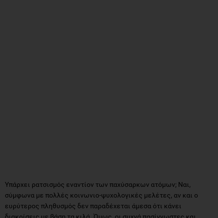
Υπάρχει ρατσισμός εναντίον των παχύσαρκων ατόμων; Ναι,
σύμφωνα με πολλές κοινωνιο-ψυχολογικές μελέτες, αν και ο
ευρύτερος πληθυσμός δεν παραδέχεται άμεσα ότι κάνει
διακρίσεις με βάση τα κιλά. Όμως, οι συχνά πασίγνωστες και