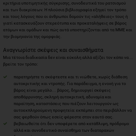
κριτήρια υποτιμητικής σύγκρισης, συνοδευτικά του ρατσισμού
και των διακρίσεων. Η πλούσια βιβλιογραφία εξηγεί τον τρόπο
και τους λόγους που οι άνθρωποι δομούν τις «αλήθειες» τους ή
γιατί κατασκευάζουν στερεότυπα και προκαταλήψεις σε βάρος
ατόμων και ομάδων και πώς αυτά υποστηρίζονται από τα ΜΜΕ και
την βιομηχανία της ομορφιάς.
Αναγνωρίστε σκέψεις και συναισθήματα
Μια τέτοια διαδικασία δεν είναι εύκολη αλλά αξίζει τον κόπο να…
βρείτε τον τρόπο:
παρατηρήστε τι σκέφτεστε και τι νιώθετε, χωρίς διάθεση
αυτοκριτικής και ντροπής. Για παράδειγμα, η ενοχή για το
βάρος είναι μεγάλο… βάρος, δημιουργεί σκέψεις
αποθάρρυνσης, σκληρή αυτοκριτική, αδυναμία και
παραίτηση, καταστάσεις που πιέζουν λειτουργούν ως
αυτοεκπληρούμενη προφητεία: εκπέμπει στο περιβάλλον να
σας φερθούν όπως εσείς φέρεστε στον εαυτό σας.
βεβαιωθείτε ότι δεν υποφέρετε από κατάθλιψη, πρόδρομο
αλλά και συνοδευτικό συναίσθημα των διαταραχών