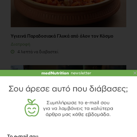
Υγιεινά Παραδοσιακά Γλυκά από όλον τον Κόσμο
Διατροφή
4 λεπτά να διαβαστεί
×
Ιδέες για ελαφρύ Βραδινό Γεύμα