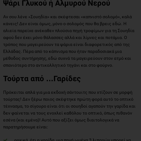
Ψάρι Γλυκού ή Αλμυρού Νερού
Αν σου λένε «Σουηδία» και σκέφτεσαι «καπνιστό σολομό», καλά
κάνεις! Δεν είναι όμως, μόνο ο σολομός που θα βρεις εδώ. Η
αλιεία παρείχε ανέκαθεν πλούσια πηγή τροφίμων για τη Σουηδία
αφού δεν έχει μόνο θάλασσες αλλά και λίμνες και ποτάμια. Ο
τρόπος που μαγειρεύουν τα ψάρια είναι διαφορετικός από της
Ελλάδας. Πέρα από το κάπνισμα που ήταν παραδοσιακά μια
μέθοδος συντήρησης, εδώ συχνά τα μαγειρεύουν στον ατμό και
σπανιότερα στο αντικολλητικό τηγάνι και στο φούρνο.
Τούρτα από …Γαρίδες
Πρόκειται απλά για μια εκδοχή σάντουιτς που χτίζουν σε μορφή
τούρτας! Δεν ξέρω ποιος σκέφτηκε πρώτη φορά αυτό το οπτικό
τέχνασμα, το σίγουρο είναι ότι οι σουηδοί αγαπούν την γαρίδα και
δεν φαίνεται να τους ενοχλεί καθόλου το οπτικό, όπως πιθανόν
εσένα (και εμένα)! Αυτό που αξίζει όμως διαιτολογικά να
παρατηρήσουμε είναι:
αρχικά, ότι η γαρίδα, μια πηγή ωμέγα 3 λιπαρών μπορεί να