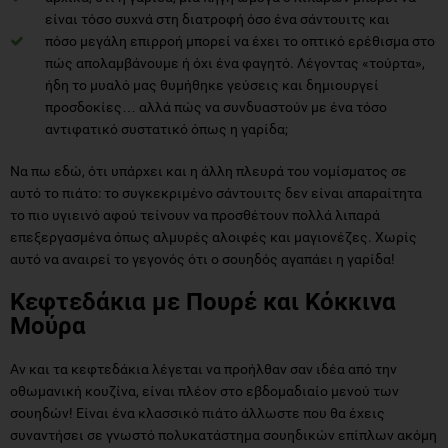
είναι τόσο συχνά στη διατροφή όσο ένα σάντουιτς και
πόσο μεγάλη επιρροή μπορεί να έχει το οπτικό ερέθισμα στο
πώς απολαμβάνουμε ή όχι ένα φαγητό. Λέγοντας «τούρτα»,
ήδη το μυαλό μας θυμήθηκε γεύσεις και δημιουργεί
προσδοκίες… αλλά πώς να συνδυαστούν με ένα τόσο
αντιφατικό συστατικό όπως η γαρίδα;
Να πω εδώ, ότι υπάρχει και η άλλη πλευρά του νομίσματος σε
αυτό το πιάτο: το συγκεκριμένο σάντουιτς δεν είναι απαραίτητα
το πιο υγιεινό αφού τείνουν να προσθέτουν πολλά λιπαρά
επεξεργασμένα όπως αλμυρές αλοιφές και μαγιονέζες. Χωρίς
αυτό να αναιρεί το γεγονός ότι ο σουηδός αγαπάει η γαρίδα!
Κεφτεδάκια με Πουρέ και Κόκκινα
Μούρα
Αν και τα κεφτεδάκια λέγεται να προήλθαν σαν ιδέα από την
οθωμανική κουζίνα, είναι πλέον στο εβδομαδιαίο μενού των
σουηδών! Είναι ένα κλασσικό πιάτο άλλωστε που θα έχεις
συναντήσει σε γνωστό πολυκατάστημα σουηδικών επίπλων ακόμη