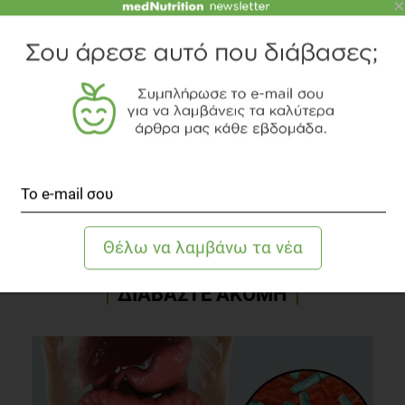
×
Κόσμο, βοηθώντας εξατομικευμένα κάποιον να
βελτιώσει τη διατροφή και το βάρος του.
Γνωρίστε την αρθογράφο
TOPICS
ΓΑΣΤΡΟΝΟΜΙΑ
ΨΑΡΙ
ΜΑΓΕΙΡΙΚΗ
ΑΛΑΤΙ
ΔΙΑΒΑΣΤΕ ΑΚΟΜΗ