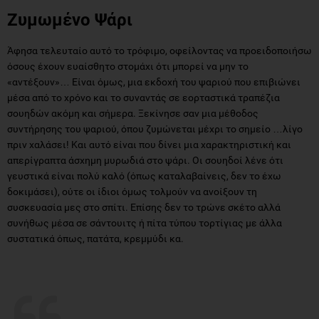
Ζυμωμένο Ψάρι
Άφησα τελευταίο αυτό το τρόφιμο, οφείλοντας να προειδοποιήσω
όσους έχουν ευαίσθητο στομάχι ότι μπορεί να μην το
«αντέξουν»… Είναι όμως, μια εκδοχή του ψαριού που επιβιώνει
μέσα από το χρόνο και το συναντάς σε εορταστικά τραπέζια
σουηδών ακόμη και σήμερα. Ξεκίνησε σαν μια μέθοδος
συντήρησης του ψαριού, όπου ζυμώνεται μέχρι το σημείο …λίγο
πριν χαλάσει! Και αυτό είναι που δίνει μια χαρακτηριστική και
απερίγραπτα άσχημη μυρωδιά στο ψάρι. Οι σουηδοί λένε ότι
γευστικά είναι πολύ καλό (όπως καταλαβαίνεις, δεν το έχω
δοκιμάσει), ούτε οι ίδιοι όμως τολμούν να ανοίξουν τη
συσκευασία μες στο σπίτι. Επίσης δεν το τρώνε σκέτο αλλά
συνήθως μέσα σε σάντουιτς ή πίτα τύπου τορτίγιας με άλλα
συστατικά όπως, πατάτα, κρεμμύδι κα.