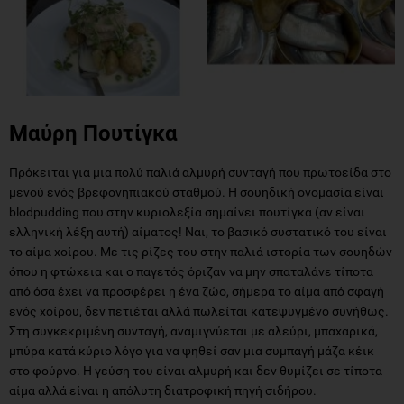
Μαύρη Πουτίγκα
Πρόκειται για μια πολύ παλιά αλμυρή συνταγή που πρωτοείδα στο
μενού ενός βρεφονηπιακού σταθμού. Η σουηδική ονομασία είναι
blodpudding που στην κυριολεξία σημαίνει πουτίγκα (αν είναι
ελληνική λέξη αυτή) αίματος! Ναι, το βασικό συστατικό του είναι
το αίμα χοίρου. Με τις ρίζες του στην παλιά ιστορία των σουηδών
όπου η φτώχεια και ο παγετός όριζαν να μην σπαταλάνε τίποτα
από όσα έχει να προσφέρει η ένα ζώο, σήμερα το αίμα από σφαγή
ενός χοίρου, δεν πετιέται αλλά πωλείται κατεψυγμένο συνήθως.
Στη συγκεκριμένη συνταγή, αναμιγνύεται με αλεύρι, μπαχαρικά,
μπύρα κατά κύριο λόγο για να ψηθεί σαν μια συμπαγή μάζα κέικ
στο φούρνο. Η γεύση του είναι αλμυρή και δεν θυμίζει σε τίποτα
αίμα αλλά είναι η απόλυτη διατροφική πηγή σιδήρου.