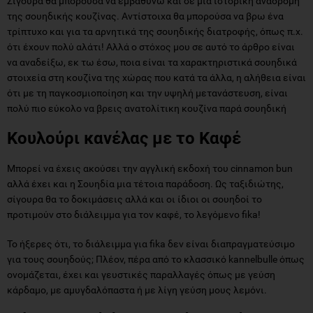
Σίγουρα θα μπορούσα να εμβαθύνω και σε μια ιστορική αναδρομή
της σουηδικής κουζίνας. Αντίστοιχα θα μπορούσα να βρω ένα
τρίπτυχο και για τα αρνητικά της σουηδικής διατροφής, όπως π.χ.
ότι έχουν πολύ αλάτι! Αλλά ο στόχος μου σε αυτό το άρθρο είναι
να αναδείξω, εκ τω έσω, ποια είναι τα χαρακτηριστικά σουηδικά
στοιχεία στη κουζίνα της χώρας που κατά τα άλλα, η αλήθεια είναι
ότι με τη παγκοσμιοποίηση και την υψηλή μετανάστευση, είναι
πολύ πιο εύκολο να βρεις ανατολίτικη κουζίνα παρά σουηδική
Κουλούρι κανέλας με το Καφέ
Μπορεί να έχεις ακούσει την αγγλική εκδοχή του cinnamon bun
αλλά έχει και η Σουηδία μια τέτοια παράδοση. Ως ταξιδιώτης,
σίγουρα θα το δοκιμάσεις αλλά και οι ίδιοι οι σουηδοί το
προτιμούν στο διάλειμμα για τον καφέ, το λεγόμενο fika!
Το ήξερες ότι, το διάλειμμα για fika δεν είναι διαπραγματεύσιμο
για τους σουηδούς; Πλέον, πέρα από το κλασσικό kannelbulle όπως
ονομάζεται, έχει και γευστικές παραλλαγές όπως με γεύση
κάρδαμο, με αμυγδαλόπαστα ή με λίγη γεύση μους λεμόνι.