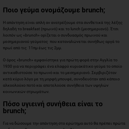
Ποιο γεύμα ονομάζουμε
brunch
;
Η απάντηση είναι απλή αν ανατρέξουμε στα συνθετικά της λέξης
δηλαδή το breakfast (πρωινό) και το lunch (μεσημεριανό). Έτσι
λοιπόν ως «
brunch
» ορίζεται ο συνδυασμός πρωινού και
μεσημεριανού γεύματος που καταναλώνεται συνήθως αργά το
πρωί από τις 11πμ έως τις 2μμ.
Ο όρος «brunch» εμφανίστηκε για πρώτη φορά στην Αγγλία το
1930 για να περιγράψει ένα ελαφρύ κυριακάτικο γεύμα το οποίο
αντικαθιστούσε το πρωινό και το μεσημεριανό. Σερβιριζόταν
κατά κύριο λόγο με τη μορφή μπουφέ, συνοδευόταν από κάποιο
αλκοολούχο ποτό και αποτελούσε συνήθεια των υψηλών
κοινωνικών στρωμάτων.
Πόσο υγιεινή συνήθεια είναι το
brunch;
Για να δώσουμε την απάντηση στο ερώτημα αυτό θα πρέπει πρώτα