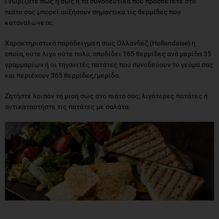
Γνωρίζατε πώς η σως ή τα συνοδευτικά που προσθέτετε στο
πιάτο σας μπορεί αυξήσουν σημαντικά τις θερμίδες που
καταναλώνετε;
Χαρακτηριστικό παράδειγμα η σως Ολλανδέζ (Hollandaise) η
οποία, ούτε λίγο ούτε πολύ, αποδίδει 165 θερμίδες ανά μερίδα 35
γραμμαρίων ή οι τηγανιτές πατάτες που συνοδεύουν το γεύμα σας
και περιέχουν 365 θερμίδες/μερίδα.
Ζητήστε λοιπόν τη μισή σως στο πιάτο σας, λιγότερες πατάτες ή
αντικαταστήστε τις πατάτες με σαλάτα.