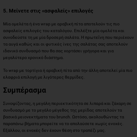
5. Μείνετε στις «ασφαλείς» επιλογές
Μία ομελέτα ή ένα wrap με αραβική πίτα αποτελούν τις πιο
ασφαλείς επιλογές του καταλόγου. Επιλέξτε μία ομελέτα και
συνοδεύστε τη με μία δροσερή σαλάτα. Η πρωτεΐνη που περιέχουν
τα αυγά καθώς και οι φυτικές ίνες της σαλάτας σας αποτελούν
ιδανικό συνδυασμό που θα σας χορτάσει γρήγορα και για
μεγαλύτερο χρονικό διάστημα.
Το wrap με τορτίγια ή αραβική πίτα από την άλλη αποτελεί μία πιο
ελαφριά επιλογή με λιγότερες θερμίδες.
Συμπέρασμα
Συνοψίζοντας, η μεγάλη περιεκτικότητα σε λιπαρά και ζάχαρη σε
συνδυασμό με το μεγάλο μέγεθος της μερίδας αποτελούν τα
βασικά μειονεκτήματα του brunch. Ωστόσο, ακολουθώντας τα
παραπάνω βήματα μπορείτε να το απολαύσετε χωρίς ενοχές.
Εξάλλου, οι ενοχές δεν έχουν θέση στο τραπέζι μας.