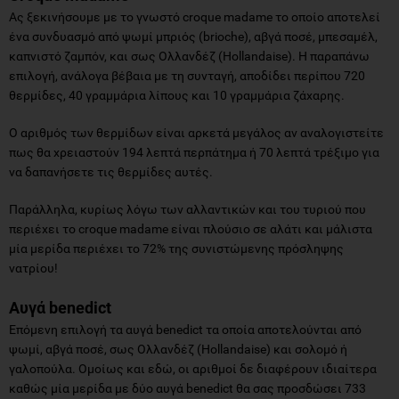
Ας ξεκινήσουμε με το γνωστό croque madame το οποίο αποτελεί
ένα συνδυασμό από ψωμί μπριός (brioche), αβγά ποσέ, μπεσαμέλ,
καπνιστό ζαμπόν, και σως Ολλανδέζ (Hollandaise). Η παραπάνω
επιλογή, ανάλογα βέβαια με τη συνταγή, αποδίδει περίπου 720
θερμίδες, 40 γραμμάρια λίπους και 10 γραμμάρια ζάχαρης.
Ο αριθμός των θερμίδων είναι αρκετά μεγάλος αν αναλογιστείτε
πως θα χρειαστούν 194 λεπτά περπάτημα ή 70 λεπτά τρέξιμο για
να δαπανήσετε τις θερμίδες αυτές.
Παράλληλα, κυρίως λόγω των αλλαντικών και του τυριού που
περιέχει το croque madame είναι πλούσιο σε αλάτι και μάλιστα
μία μερίδα περιέχει το 72% της συνιστώμενης πρόσληψης
νατρίου!
Αυγά
benedict
Επόμενη επιλογή τα αυγά benedict τα οποία αποτελούνται από
ψωμί, αβγά ποσέ, σως Ολλανδέζ (Hollandaise) και σολομό ή
γαλοπούλα. Ομοίως και εδώ, οι αριθμοί δε διαφέρουν ιδιαίτερα
καθώς μία μερίδα με δύο αυγά benedict θα σας προσδώσει 733