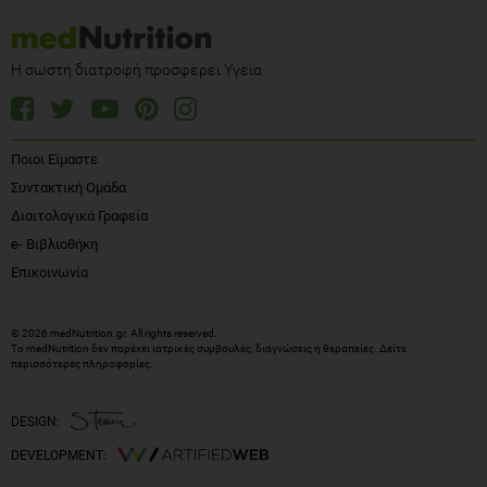
Η σωστή διατροφή προσφέρει Υγεία
Ποιοι Είμαστε
Συντακτική Ομάδα
Διαιτολογικά Γραφεία
e- Βιβλιοθήκη
Επικοινωνία
© 2026 medNutrition.gr. All rights reserved.
Το medNutrition δεν παρέχει ιατρικές συμβουλές, διαγνώσεις ή θεραπείες.
Δείτε
περισσότερες πληροφορίες
.
DESIGN:
DEVELOPMENT: