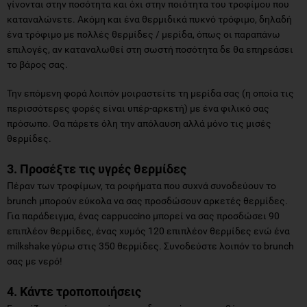
γίνονται στην ποσότητα και όχι στην ποιότητα του τροφίμου που
καταναλώνετε. Ακόμη και ένα θερμιδικά πυκνό τρόφιμο, δηλαδή
ένα τρόφιμο με πολλές θερμίδες / μερίδα, όπως οι παραπάνω
επιλογές, αν καταναλωθεί στη σωστή ποσότητα δε θα επηρεάσει
το βάρος σας.
Την επόμενη φορά λοιπόν μοιραστείτε τη μερίδα σας (η οποία τις
περισσότερες φορές είναι υπέρ-αρκετή) με ένα φιλικό σας
πρόσωπο. Θα πάρετε όλη την απόλαυση αλλά μόνο τις μισές
θερμίδες.
3. Προσέξτε τις υγρές θερμίδες
Πέραν των τροφίμων, τα ροφήματα που συχνά συνοδεύουν το
brunch μπορούν εύκολα να σας προσδώσουν αρκετές θερμίδες.
Για παράδειγμα, ένας cappuccino μπορεί να σας προσδώσει 90
επιπλέον θερμίδες, ένας χυμός 120 επιπλέον θερμίδες ενώ ένα
milkshake γύρω στις 350 θερμίδες. Συνοδεύστε λοιπόν το brunch
σας με νερό!
4. Κάντε τροποποιήσεις