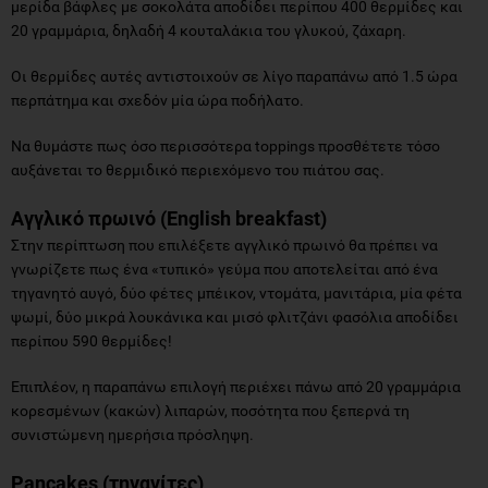
μερίδα βάφλες με σοκολάτα αποδίδει περίπου 400 θερμίδες και
20 γραμμάρια, δηλαδή 4 κουταλάκια του γλυκού, ζάχαρη.
Οι θερμίδες αυτές αντιστοιχούν σε λίγο παραπάνω από 1.5 ώρα
περπάτημα και σχεδόν μία ώρα ποδήλατο.
Να θυμάστε πως όσο περισσότερα toppings προσθέτετε τόσο
αυξάνεται το θερμιδικό περιεχόμενο του πιάτου σας.
Αγγλικό πρωινό (English breakfast)
Στην περίπτωση που επιλέξετε αγγλικό πρωινό θα πρέπει να
γνωρίζετε πως ένα «τυπικό» γεύμα που αποτελείται από ένα
τηγανητό αυγό, δύο φέτες μπέικον, ντομάτα, μανιτάρια, μία φέτα
ψωμί, δύο μικρά λουκάνικα και μισό φλιτζάνι φασόλια αποδίδει
περίπου 590 θερμίδες!
Επιπλέον, η παραπάνω επιλογή περιέχει πάνω από 20 γραμμάρια
κορεσμένων (κακών) λιπαρών, ποσότητα που ξεπερνά τη
συνιστώμενη ημερήσια πρόσληψη.
Pancakes (τηγανίτες)