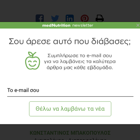
×
ΒΙΒΛΙΟΓΡΑΦΙΑ
Palmatier, Robert Alan (2000). Food: A Dictionary of Literal
and Nonliteral Terms. Greenwood Press. p. 40. ISBN 978-
0313314360.
Rombauer, Irma S.; Becker, Marion Rombauer; Becker, Ethan
(2001). Joy of Cooking: All About Breakfast and Brunch.
Simon and Schuster. p. 8. ISBN 0743206428.
ΚΩΝΣΤΑΝΤΊΝΟΣ ΜΠΑΚΌΠΟΥΛΟΣ