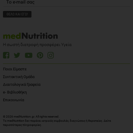
Η σωστή διατροφή προσφέρει Υγεία
Ποιοι Είμαστε
Συντακτική Ομάδα
Διαιτολογικά Γραφεία
e- Βιβλιοθήκη
Επικοινωνία
© 2026 medNutrition.gr. All rights reserved.
Το medNutrition δεν παρέχει ιατρικές συμβουλές, διαγνώσεις ή θεραπείες.
Δείτε
περισσότερες πληροφορίες
.