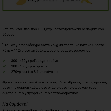
Απαιτούνται περίπου 1 – 1,5γρ υδατανθράκων/κιλό σωματικού
βάρους.
Έτσι, αν για παράδειγμα είστε 75kg θα πρέπει να καταναλώσετε
75γρ – 112γρ υδατανθράκων, οι οποίοι αντιστοιχούν σε:
300 - 450γρ ρύζι μαγειρεμένο
300 - 450γρ μακαρόνια
270γρ πατάτα & 1 μπανάνα κ.α
Φροντίστε να καταναλώσετε τους υδατάνθρακες αυτούς αμέσως
μετά την άσκηση καθώς στο στάδιο αυτό το σώμα σας τους
αξιοποιεί πιο γρήγορα και πιο αποτελεσματικά!
Να θυμάστε!
Aν δεν καταναλωθούν υδατάνθρακες αμέσως μετά την άσκηση οι