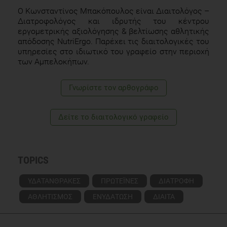
performance. J Am Diet Assoc. 2009;109(3):509-527
Ο Κωνσταντίνος Μπακόπουλος είναι Διαιτολόγος –
Διατροφολόγος και ιδρυτής του κέντρου
Burke LM, Hawley JA, Wong SH, et al. Carbohydrates for
εργομετρικής αξιολόγησης & βελτίωσης αθλητικής
training and competition. JSports Sci. 2011;29(S1):S17-S27.
απόδοσης NutriErgo. Παρέχει τις διαιτολογικές του
υπηρεσίες στο ιδιωτικό του γραφείο στην περιοχή
των Αμπελοκήπων.
Γνωρίστε τoν αρθογράφο
Δείτε το διαιτολογικό γραφείο
TOPICS
ΥΔΑΤΑΝΘΡΑΚΕΣ
ΠΡΩΤΕΪΝΕΣ
ΔΙΑΤΡΟΦΗ
ΑΘΛΗΤΙΣΜΟΣ
ΕΝΥΔΑΤΩΣΗ
ΔΙΑΙΤΑ