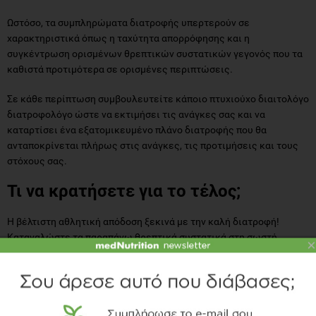
Ωστόσο, τα συμπληρώματα διατροφής υπερτερούν σε
χαρακτηριστικά όπως η ταχύτητα απορρόφησης και η
συγκέντρωση ορισμένων θρεπτικών συστατικών γεγονός που τα
καθιστά προτιμότερα σε ορισμένες περιπτώσεις.
Σε κάθε περίπτωση συμβουλευτείτε κάποιο πτυχιούχο διαιτολόγο
διατροφολόγο ώστε να εκτιμήσει τις ανάγκες σας και να
καταρτίσει ένα εξατομικευμένο πλάνο διατροφής που θα
ανταποκρίνεται πλήρως στις ανάγκες, τις προτιμήσεις και τους
στόχους σας.
Τι να κρατήσετε για το τέλος;
Η βέλτιστη αθλητική απόδοση ξεκινά με την καλή διατροφή!
Καταναλώστε τα παραπάνω θρεπτικά συστατικά στη σωστή
×
αναλογία, τροφοδοτήστε το σώμα σας με τα απαραίτητα καύσιμα,
τραφείτε σύμφωνα με τους στόχους σας και τα αποτελέσματα
είναι θέμα χρόνου!