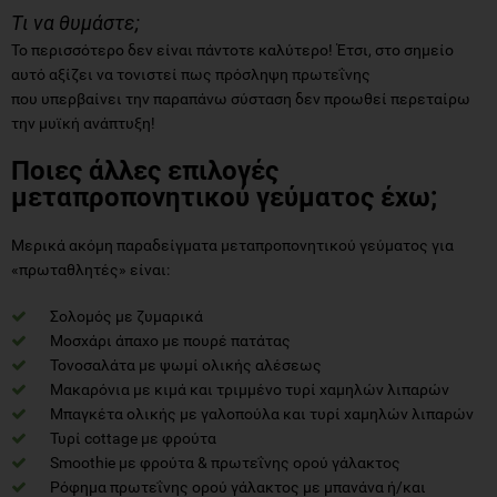
Τι να θυμάστε;
Το περισσότερο δεν είναι πάντοτε καλύτερο! Έτσι, στο σημείο
αυτό αξίζει να τονιστεί πως πρόσληψη πρωτεΐνης
που υπερβαίνει την παραπάνω σύσταση δεν προωθεί περεταίρω
την μυϊκή ανάπτυξη!
Ποιες άλλες επιλογές
μεταπροπονητικού γεύματος έχω;
Μερικά ακόμη παραδείγματα μεταπροπονητικού γεύματος για
«πρωταθλητές» είναι:
Σολομός με ζυμαρικά
Μοσχάρι άπαχο με πουρέ πατάτας
Τονοσαλάτα με ψωμί ολικής αλέσεως
Μακαρόνια με κιμά και τριμμένο τυρί χαμηλών λιπαρών
Μπαγκέτα ολικής με γαλοπούλα και τυρί χαμηλών λιπαρών
Τυρί cottage με φρούτα
Smoothie με φρούτα & πρωτεΐνης ορού γάλακτος
Ρόφημα πρωτεΐνης ορού γάλακτος με μπανάνα ή/και