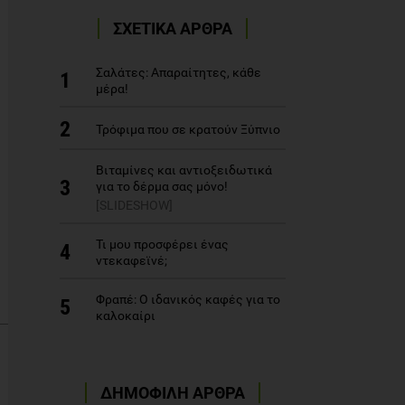
ΣΧΕΤΙΚΑ ΑΡΘΡΑ
Σαλάτες: Απαραίτητες, κάθε
1
μέρα!
2
Τρόφιμα που σε κρατούν Ξύπνιο
Βιταμίνες και αντιοξειδωτικά
3
για το δέρμα σας μόνο!
[SLIDESHOW]
Τι μου προσφέρει ένας
4
ντεκαφεϊνέ;
Φραπέ: Ο ιδανικός καφές για το
5
καλοκαίρι
ΔΗΜΟΦΙΛΗ ΑΡΘΡΑ