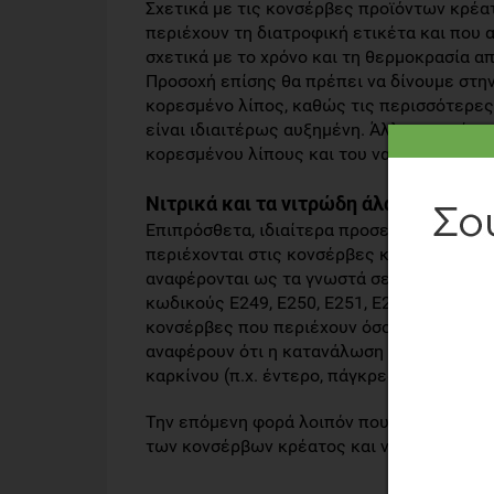
Σχετικά με τις κονσέρβες προϊόντων κρέα
περιέχουν τη διατροφική ετικέτα και που
σχετικά με το χρόνο και τη θερμοκρασία α
Προσοχή επίσης θα πρέπει να δίνουμε στην
κορεσμένο λίπος, καθώς τις περισσότερες
είναι ιδιαιτέρως αυξημένη. Άλλωστε, είνα
κορεσμένου λίπους και του νατρίου με τα 
Νιτρικά και τα νιτρώδη άλατα
Επιπρόσθετα, ιδιαίτερα προσεκτικοί θα πρέ
περιέχονται στις κονσέρβες κρέατος, για 
αναφέρονται ως τα γνωστά σε όλους μας σ
κωδικούς Ε249, Ε250, Ε251, Ε252. Συνεπώς
κονσέρβες που περιέχουν όσο το δυνατόν
αναφέρουν ότι η κατανάλωση τέτοιου είδο
καρκίνου (π.χ. έντερο, πάγκρεας).
Την επόμενη φορά λοιπόν που θα πάτε για 
των κονσέρβων κρέατος και να παραμένετ