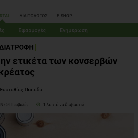
RTAL
ΔΙΑΙΤΟΛΟΓΟΣ
E-SHOP
ές
Εφαρμογές
Ενημέρωση
ΔΙΑΤΡΟΦΗ
ην ετικέτα των κονσερβών
κρέατος
 Ευσταθίας Παπαδά
1 λεπτό να διαβαστεί
19764 Προβολές