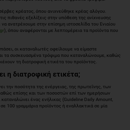
νσέρβες κρέατος, όπου ανιχνεύθηκε κρέας αλόγου.
τις πιθανές εξελίξεις στην υπόθεση της ανίχνευσης
 να ανατρέχουμε στην επίσημη ιστοσελίδα του Ενιαίου
gr
), όπου αναφέρονται με λεπτομέρεια τα προϊόντα που
πάσει, οι καταναλωτές οφείλουμε να είμαστε
και τα συσκευασμένα τρόφιμα που καταναλώνουμε, καθώς
ιέχουν τη διατροφική ετικέτα του προϊόντος.
ι η διατροφική ετικέτα;
ει την ποσότητα της ενέργειας, της πρωτεΐνης, των
καθώς επίσης και των ποσοστών επί των ημερήσιων
αταναλώνει ένας ενήλικας (Guideline Daily Amount,
σε 100 γραμμάρια προϊόντος ή εναλλακτικά σε μία