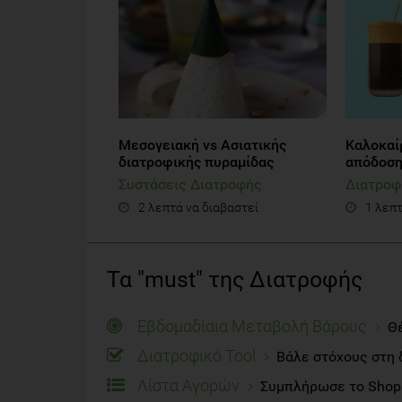
Μεσογειακή vs Ασιατικής
Καλοκαί
διατροφικής πυραμίδας
απόδοση
Συστάσεις Διατροφής
Διατροφ
2 λεπτά να διαβαστεί
1 λεπτ
Τα "must" της Διατροφής
Εβδομαδίαια Μεταβολή Βάρους
Θέ
Διατροφικό Tool
Βάλε στόχους στη 
Λίστα Αγορών
Συμπλήρωσε το Shoppi