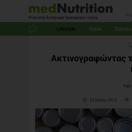
PO
Η σωστή διατροφή προσφέρει υγεία
Lifestyle
Υγεία
Συνταγ
Αρχική
Ακτινογραφώντας τ
της
23 Μαΐου 2013