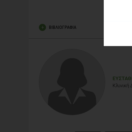
ΒΙΒΛΙΟΓΡΑΦΙΑ
Miller PE, Lazarus P, Lesko SM, Cross AJ, Sinha R, 
compounds and colorectal cancer risk by anatomica
Mejean C, Macouillard P, Péneau S, Hercberg S, Ca
of-pack nutrition labels. J Hum Nutr Diet. 2013 Ma
ΕΥΣΤΑΘ
Κλινική