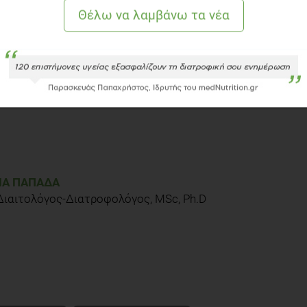
Laio J, Zhu J, Harper G, Muscat JE, Hartman TJ. 2013. Meat-related
l subsite. Nutr Cancer. Feb;65(2):202-26
stetbon K. 2013. Consumer acceptability and understanding of front-
r 27. doi: 10.1111/jhn.12039
ΊΑ ΠΑΠΑΔΆ
 Διαιτολόγος-Διατροφολόγος, MSc, Ph.D