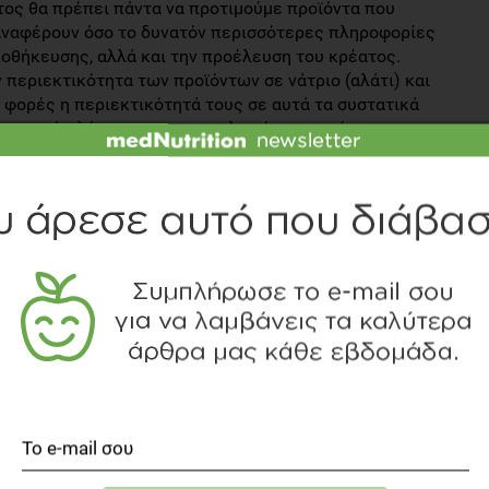
τος θα πρέπει πάντα να προτιμούμε προϊόντα που
 αναφέρουν όσο το δυνατόν περισσότερες πληροφορίες
ποθήκευσης, αλλά και την προέλευση του κρέατος.
 περιεκτικότητα των προϊόντων σε νάτριο (αλάτι) και
 φορές η περιεκτικότητά τους σε αυτά τα συστατικά
ι γνωστή πλέον στους καταναλωτές η συσχέτιση του
καρδιαγγειακά νοσήματα.
πει να είμαστε με τα νιτρικά και τα νιτρώδη άλατα που
την αποφυγή του κινδύνου αλλαντίασης και συνήθως αυτά
υντηρητικά Ε. Συγκεκριμένα, αναφέρονται με τους
, είναι συνετό να τα αποφεύγουμε ή να προτιμούμε τις
 λιγότερους από τους παραπάνω κωδικούς. Μελέτες
υς συντηρητικών αυξάνουν τον κίνδυνο εμφάνισης
ψώνια, φροντίστε να διαβάζετε προσεκτικά τις ετικέτες
ε ενημερωμένοι!