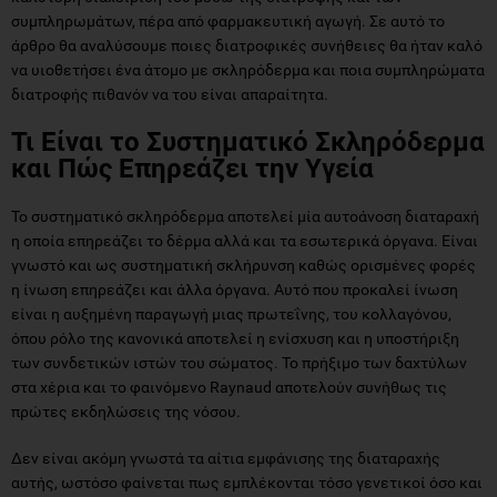
συμπληρωμάτων, πέρα από φαρμακευτική αγωγή. Σε αυτό το
άρθρο θα αναλύσουμε ποιες διατροφικές συνήθειες θα ήταν καλό
να υιοθετήσει ένα άτομο με σκληρόδερμα και ποια συμπληρώματα
διατροφής πιθανόν να του είναι απαραίτητα.
Τι Είναι το Συστηματικό Σκληρόδερμα
και Πώς Επηρεάζει την Υγεία
Το συστηματικό σκληρόδερμα αποτελεί μία αυτοάνοση διαταραχή
η οποία επηρεάζει το δέρμα αλλά και τα εσωτερικά όργανα. Είναι
γνωστό και ως συστηματική σκλήρυνση καθώς ορισμένες φορές
η ίνωση επηρεάζει και άλλα όργανα. Αυτό που προκαλεί ίνωση
είναι η αυξημένη παραγωγή μιας πρωτεΐνης, του κολλαγόνου,
όπου ρόλο της κανονικά αποτελεί η ενίσχυση και η υποστήριξη
των συνδετικών ιστών του σώματος. Το πρήξιμο των δαχτύλων
στα χέρια και το φαινόμενο Raynaud αποτελούν συνήθως τις
πρώτες εκδηλώσεις της νόσου.
Δεν είναι ακόμη γνωστά τα αίτια εμφάνισης της διαταραχής
αυτής, ωστόσο φαίνεται πως εμπλέκονται τόσο γενετικοί όσο και