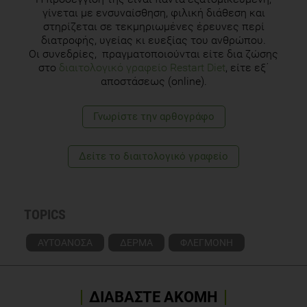
γίνεται με ενσυναίσθηση, φιλική διάθεση και
Use of Vitamins and Herbal Supplements Scleroderma
στηρίζεται σε τεκμηριωμένες έρευνες περί
Foundation Michigan Chapter. (n.d.). Available at:
διατροφής, υγείας κι ευεξίας του ανθρώπου.
https://national.scleroderma.org/site/DocServer/website-
Οι συνεδρίες, πραγματοποιούνται είτε δια ζώσης
nutrition-
topics-vitamins-and-herbal-supplements.pdf?
στο
διαιτολογικό γραφείο Restart Diet
, είτε εξ΄
docID=19604 [Accessed 27 Mar. 2025].
αποστάσεως (online).
www.uofmhealth.org. (n.d.). Malnutrition for Scleroderma |
Γνωρίστε την αρθογράφο
Michigan Medicine. [online] Available at:
https://www.uofmhealth.org/conditions-
treatments/rheumatology/nutrition-
scleroderma.
Δείτε το διαιτολογικό γραφείο
TOPICS
ΑΥΤΟΑΝΟΣΑ
ΔΕΡΜΑ
ΦΛΕΓΜΟΝΗ
ΔΙΑΒΑΣΤΕ ΑΚΟΜΗ