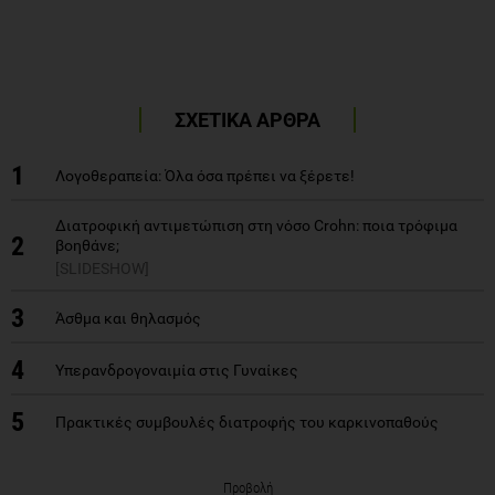
ΣΧΕΤΙΚΑ ΑΡΘΡΑ
1
Λογοθεραπεία: Όλα όσα πρέπει να ξέρετε!
Διατροφική αντιμετώπιση στη νόσο Crohn: ποια τρόφιμα
2
βοηθάνε;
[SLIDESHOW]
3
Άσθμα και θηλασμός
4
Υπερανδρογοναιμία στις Γυναίκες
5
Πρακτικές συμβουλές διατροφής του καρκινοπαθούς
Προβολή