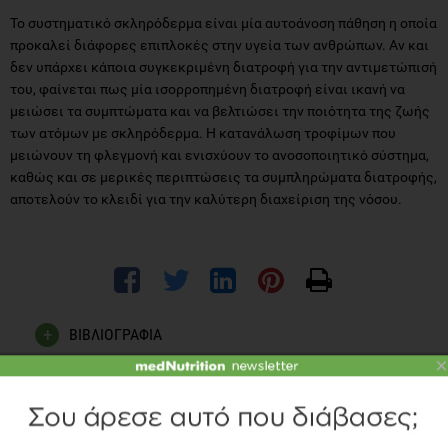
Το συστηματικό σκληρόδερμα είναι μία αυτοάνοση πάθηση η οποία
προκαλεί διάφορες επιπλοκές στην υγεία των ανθρώπων. Αν και
δεν υπάρχει κάποια συγκεκριμένη διατροφή για την αντιμετώπισή
του, φαίνεται πως μία ισορροπημένη διατροφή είναι ικανή να
μειώσει τα συμπτώματα και να βελτιώσει την ποιότητα της ζωής
των ατόμων με σκληρόδερμα. Η κατανάλωση τροφίμων που
μειώνουν τη φλεγμονή και ενισχύουν το ανοσοποιητικό σύστημα,
καθώς και σε μερικές περιπτώσεις τα συμπληρώματα διατροφής,
αποτελούν το κλειδί για την καλύτερη διαχείριση της νόσου.
ΒΙΒΛΙΟΓΡΑΦΙΑ
×
Burlui, A.M., Cardoneanu, A., Macovei, L.A., Rezus, C.,
Boiculese, L.V., Graur, M. and Rezus, E. (2021). Diet in
Scleroderma: Is There a Need for Intervention? Diagnostics,