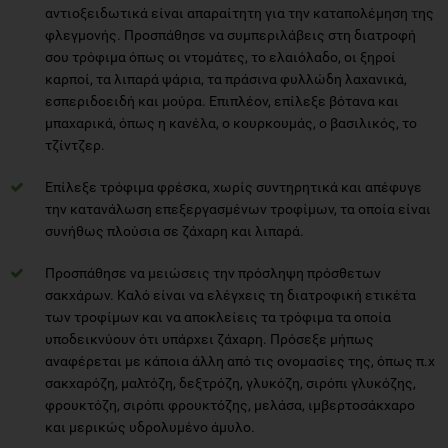
αντιοξειδωτικά είναι απαραίτητη για την καταπολέμηση της
φλεγμονής. Προσπάθησε να συμπεριλάβεις στη διατροφή
σου τρόφιμα όπως οι ντομάτες, το ελαιόλαδο, οι ξηροί
καρποί, τα λιπαρά ψάρια, τα πράσινα φυλλώδη λαχανικά,
εσπεριδοειδή και μούρα. Επιπλέον, επίλεξε βότανα και
μπαχαρικά, όπως η κανέλα, ο κουρκουμάς, ο βασιλικός, το
τζίντζερ.
Επίλεξε τρόφιμα φρέσκα, χωρίς συντηρητικά και απέφυγε
την κατανάλωση επεξεργασμένων τροφίμων, τα οποία είναι
συνήθως πλούσια σε ζάχαρη και λιπαρά.
Προσπάθησε να μειώσεις την πρόσληψη πρόσθετων
σακχάρων. Καλό είναι να ελέγχεις τη διατροφική ετικέτα
των τροφίμων και να αποκλείεις τα τρόφιμα τα οποία
υποδεικνύουν ότι υπάρχει ζάχαρη. Πρόσεξε μήπως
αναφέρεται με κάποια άλλη από τις ονομασίες της, όπως π.χ
σακχαρόζη, μαλτόζη, δεξτρόζη, γλυκόζη, σιρόπι γλυκόζης,
φρουκτόζη, σιρόπι φρουκτόζης, μελάσα, ιμβερτοσάκχαρο
και μερικώς υδρολυμένο άμυλο.