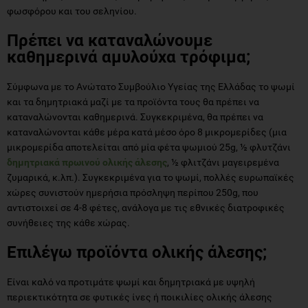
φωσφόρου και του σεληνίου.
Πρέπει να καταναλώνουμε
καθημερινά αμυλούχα τρόφιμα;
Σύμφωνα με το Ανώτατο Συμβούλιο Υγείας της Ελλάδας το ψωμί
και τα δημητριακά μαζί με τα προϊόντα τους θα πρέπει να
καταναλώνονται καθημερινά. Συγκεκριμένα, θα πρέπει να
καταναλώνονται κάθε μέρα κατά μέσο όρο 8 μικρομερίδες (μια
μικρομερίδα αποτελείται από μία φέτα ψωμιού 25g, ½ φλυτζάνι
δημητριακά πρωινού ολικής άλεσης
, ½ φλιτζάνι μαγειρεμένα
ζυμαρικά, κ.λπ.). Συγκεκριμένα για το ψωμί, πολλές ευρωπαϊκές
χώρες συνιστούν ημερήσια πρόσληψη περίπου 250g, που
αντιστοιχεί σε 4-8 φέτες, ανάλογα με τις εθνικές διατροφικές
συνήθειες της κάθε χώρας.
Επιλέγω προϊόντα ολικής άλεσης;
Είναι καλό να προτιμάτε ψωμί και δημητριακά με υψηλή
περιεκτικότητα σε φυτικές ίνες ή ποικιλίες ολικής άλεσης