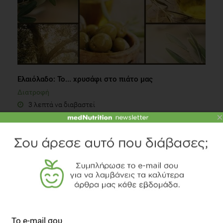
Ελαιόλαδο: Το... χρυσάφι στο πιάτο μας
Διατροφή
3 λεπτά να διαβαστεί
×
INFOGRAPHIC