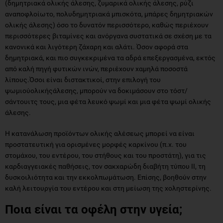
(δημητριακά ολικής άλεσης, ζυμαρικά ολικής άλεσης, ρύζι
αναποφλοίωτο, πολυδημητριακά μπισκότα, μπάρες δημητριακών
ολικής άλεσης) όσο το δυνατόν περισσότερο, καθώς περιέχουν
περισσότερες βιταμίνες και ανόργανα συστατικά σε σχέση με τα
κανονικά και λιγότερη ζάχαρη και αλάτι. Όσον αφορά στα
δημητριακά, και πιο συγκεκριμένα τα αδρά επεξεργασμένα, εκτός
από καλή πηγή φυτικών ινών, περιέχουν χαμηλά ποσοστά
λίπους.Όσοι είναι διστακτικοί, στην επιλογή του
ψωμιούολικήςάλεσης, μπορούν να δοκιμάσουν στο τόστ/
σάντουιτς τους, μια φέτα λευκό ψωμί και μια φέτα ψωμί ολικής
άλεσης.
Η κατανάλωση προϊόντων ολικής αλέσεως μπορεί να είναι
προστατευτική για ορισμένες μορφές καρκίνου (π.χ. του
στομάχου, του εντέρου, του στήθους και του προστάτη), για τις
καρδιαγγειακές παθήσεις, τον σακχαρώδη διαβήτη τύπου ΙΙ, τη
δυσκοιλιότητα και την εκκολπωμάτωση. Επίσης, βοηθούν στην
καλή λειτουργία του εντέρου και στη μείωση της χοληστερίνης.
Ποια είναι τα οφέλη στην υγεία;