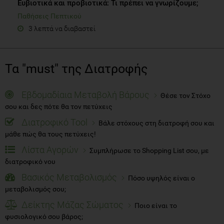
Ευβιοτικά και προβιοτικά: Τι πρέπει να γνωρίζουμε;
Παθήσεις Πεπτικού
3 λεπτά να διαβαστεί
Τα "must" της Διατροφής
Εβδομαδίαια Μεταβολή Βάρους
Θέσε τον Στόχο
σου και δες πότε θα τον πετύχεις
Διατροφικό Tool
Βάλε στόχους στη διατροφή σου και
μάθε πώς θα τους πετύχεις!
Λίστα Αγορών
Συμπλήρωσε το Shopping List σου, με
διατροφικό νου
Βασικός Μεταβολισμός
Πόσο υψηλός είναι ο
μεταβολισμός σου;
Δείκτης Μάζας Σώματος
Ποιο είναι το
φυσιολογικό σου βάρος;