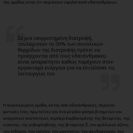
της ομάδας είναι ότι περιέχουν υψηλά ποσά υδατανθράκων.
Σε μια ισορροπημένη διατροφή,
τουλάχιστον το 50% των συνολικών
θερμίδων της διατροφής πρέπει να
προέρχονται από τους υδατάνθρακες-
είναι απαραίτητοι καθώς παρέχουν στον
οργανισμό ενέργεια για να επιτελέσει τις
λειτουργίες του
H συγκεκριμένη ομάδα, εκτός από υδατάνθρακες, περιέχει
φυτικές ίνες, πρωτεΐνες και ένα μεγάλο φάσμα βιταμινών και
ανόργανων συστατικών, συμπεριλαμβανομένης της θειαμίνης, της
νιασίνης, της ριβοφλαβίνης, της βιταμίνης Ε, του φυλλικού οξέος,
του σιδήρου, του χαλκού, του μαγνησίου, του ψευδαργύρου, του