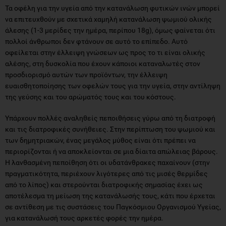
Τα οφέλη για την υγεία από την κατανάλωση φυτικών ινών μπορεί
να επιτευχθούν με σχετικά χαμηλή κατανάλωση ψωμιού ολικής
άλεσης (1-3 μερίδες την ημέρα, περίπου 18g), όμως φαίνεται ότι
πολλοί άνθρωποι δεν φτάνουν σε αυτό το επίπεδο. Αυτό
οφείλεται στην έλλειψη γνώσεων ως προς το τι είναι ολικής
αλέσης, στη δυσκολία που έχουν κάποιοι καταναλωτές στον
προσδιορισμό αυτών των προϊόντων, την έλλειψη
ευαισθητοποίησης των οφελών τους για την υγεία, στην αντίληψη
της γεύσης και του αρώματός τους και του κόστους.
Υπάρχουν πολλές αναληθείς πεποιθήσεις γύρω από τη διατροφή
και τις διατροφικές συνήθειες. Στην περίπτωση του ψωμιού και
των δημητριακών, ένας μεγάλος μύθος είναι ότι πρέπει να
περιορίζονται ή να αποκλείονται σε μια δίαιτα απώλειας βάρους.
Η λανθασμένη πεποίθηση ότι οι υδατάνθρακες παχαίνουν (στην
πραγματικότητα, περιέχουν λιγότερες από τις μισές θερμίδες
από το λίπος) και στερούνται διατροφικής σημασίας έχει ως
αποτέλεσμα τη μείωση της κατανάλωσής τους, κάτι που έρχεται
σε αντίθεση με τις συστάσεις του Παγκόσμιου Οργανισμού Υγείας,
για κατανάλωσή τους αρκετές φορές την ημέρα.