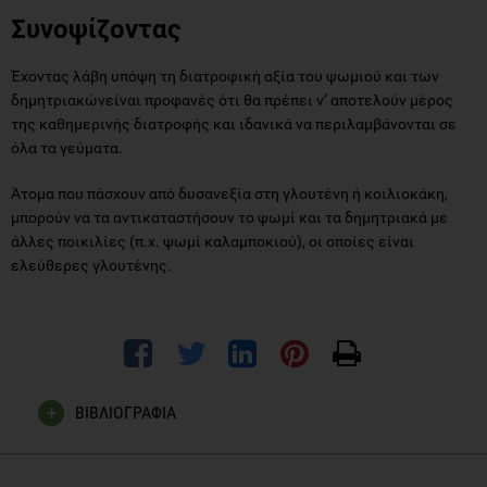
Συνοψίζοντας
Έχοντας λάβη υπόψη τη διατροφική αξία του ψωμιού και των
δημητριακώνείναι προφανές ότι θα πρέπει ν’ αποτελούν μέρος
της καθημερινής διατροφής και ιδανικά να περιλαμβάνονται σε
όλα τα γεύματα.
Άτομα που πάσχουν από δυσανεξία στη γλουτένη ή κοιλιοκάκη,
μπορούν να τα αντικαταστήσουν το ψωμί και τα δημητριακά με
άλλες ποικιλίες (π.χ. ψωμί καλαμποκιού), οι οποίες είναι
ελεύθερες γλουτένης.
ΒΙΒΛΙΟΓΡΑΦΙΑ
British Nutrition Foundation (2004) Briefing paper Nutritional