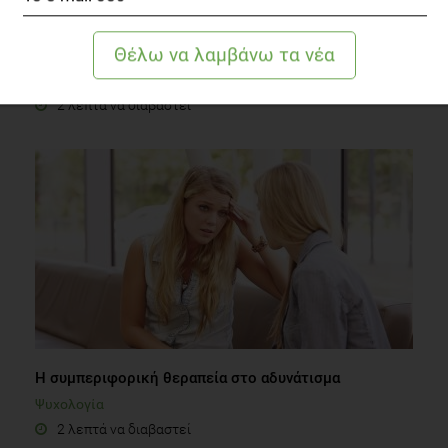
5+1 λόγοι για να επιλέξεις ολική άλεση στο πρωινό
σου!
Συστάσεις Διατροφής
2 λεπτά να διαβαστεί
H συμπεριφορική θεραπεία στο αδυνάτισμα
Ψυχολογία
2 λεπτά να διαβαστεί